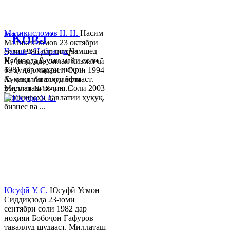
© 2013-2023 Таҳиягар ва дас
"Кова"
Маликисломов Н. Н.
Насим
Маликисломов 23 октябри
Ҷамшед Набизода
Ҷамшед
соли 1986 дар шаҳри
Набизода 9-уми майи соли
Хуҷанд, дар оилаи хизматчӣ
1981 дар шаҳри шаҳри
ба дунё омадааст. Соли 1994
Хуҷанд таваллуд ёфтааст.
ба мактаби таҳсилоти
Миллаташ тоҷик. Соли 2003
умумии №18-и ш...
Донишгоҳи давлатии ҳуқуқ,
бизнес ва ...
Юсуфӣ У. C.
Юсуфӣ Усмон
Сиддиқзода 23-юми
сентябри соли 1982 дар
ноҳияи Бобоҷон Ғафуров
таваллуд шудааст. Миллаташ