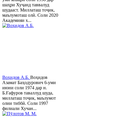
шаҳри Хуҷанд таввалуд
шудааст. Миллаташ тоҷик,
маълумоташ олӣ. Соли 2020
Академияи х...
Воҳидов А.Б.
Воҳидов
Азамат Баҳодурович 6-уми
июни соли 1974 дар н.
Б.Ғафуров таваллуд шуда,
миллаташ тоҷик, маълумот
олии тиббӣ. Соли 1997
филиали Хучан...