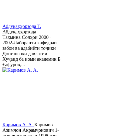
Абдуқаҳҳорзода Т.
Абдуқаҳҳорзода
Таҳмина Солҳои 2000 -
2002-Лаборанти кафедраи
забон ва адабиёти тоҷики
Донишгоҳи давлатии
Хуҷанд ба номи академик Б.
Ғафуров,...
Каримов А. А.
Каримов
Азимҷон Акрамҷонович 1-
уми январи соли 1998 дар