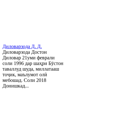
Диловарзода Д. Д.
Диловарзода Достон
Диловар 21уми феврали
соли 1996 дар шаҳри Бӯстон
таваллуд шуда, миллатааш
тоҷик, маълумот олӣ
мебошад. Соли 2018
Донишкад...