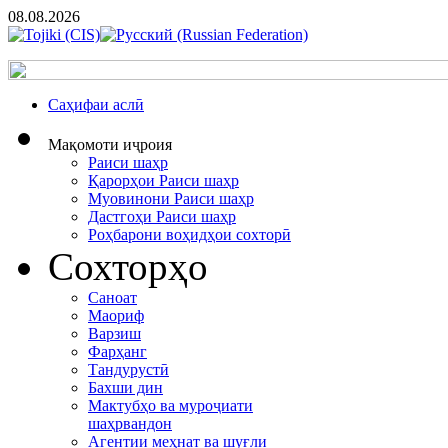
08.08.2026
Cаҳифаи аслӣ
Мақомоти иҷроия
Раиси шаҳр
Қарорҳои Раиси шаҳр
Муовинони Раиси шаҳр
Дастгоҳи Раиси шаҳр
Роҳбарони воҳидҳои сохторӣ
Сохторҳо
Саноат
Маориф
Варзиш
Фарҳанг
Тандурустӣ
Бахши дин
Мактубҳо ва муроҷиати
шаҳрвандон
Агентии меҳнат ва шуғли