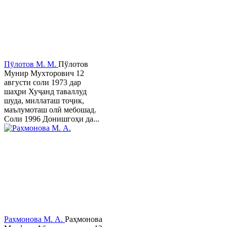
Пӯлотов М. М.
Пўлотов
Мунир Мухторович 12
августи соли 1973 дар
шаҳри Хуҷанд таваллуд
шуда, миллаташ тоҷик,
маълумоташ олӣ мебошад.
Соли 1996 Донишгоҳи да...
Раҳмонова М. А.
Раҳмонова