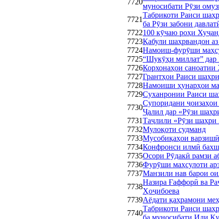
7720
муносибати Рӯзи омуз
Табрикоти Раиси шаҳ
7721
ба Рӯзи забони давлат
7722
100 кӯчаю роҳи Хуҷан
7723
Қабули шаҳрвандон аз
7724
Намоиш-фурӯши маҳсу
7725
“Шукӯҳи миллат” дар
7726
Корхонаҳои саноатии 
7727
Грантҳои Раиси шаҳри
7728
Намоиши ҳунарҳои ма
7729
Суханронии Раиси ша
Супоридани ҷоизаҳои
7730
Ҷалил дар «Рӯзи шаҳр
7731
Таҷлили «Рӯзи шаҳри
7732
Мулоқоти судманд
7733
Мусобиқаҳои варзишӣ
7734
Конфронси илмӣ бахш
7735
Осори Рӯдакӣ рамзи а
7736
Фурӯши маҳсулоти арз
7737
Манзили нав барои ои
Назира Ғаффорӣ ва Ра
7738
Ҳоҷибоева
7739
Аёдати қаҳрамони меҳ
Табрикоти Раиси шаҳр
7740
ба муносибати Иди Қ