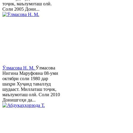
тоҷик, маълумоташ олӣ.
Соли 2005 Дони...
Ӯлмасова Н. М.
Ӯлмасова
Нигина Маруфовна 08-уми
октябри соли 1980 дар
шаҳри Хуҷанд таваллуд
шудааст. Миллаташ тоҷик,
маълумоташ олӣ. Соли 2010
Донишгоҳи да...