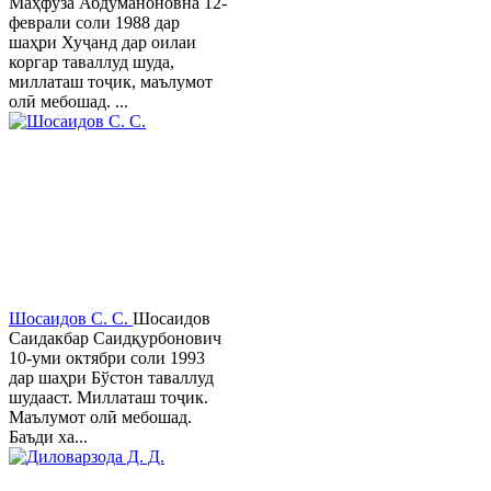
Маҳфуза Абдуманоновна 12-
феврали соли 1988 дар
шаҳри Хуҷанд дар оилаи
коргар таваллуд шуда,
миллаташ тоҷик, маълумот
олӣ мебошад. ...
Шосаидов С. С.
Шосаидов
Саидакбар Саидқурбонович
10-уми октябри соли 1993
дар шаҳри Бўстон таваллуд
шудааст. Миллаташ тоҷик.
Маълумот олӣ мебошад.
Баъди ха...