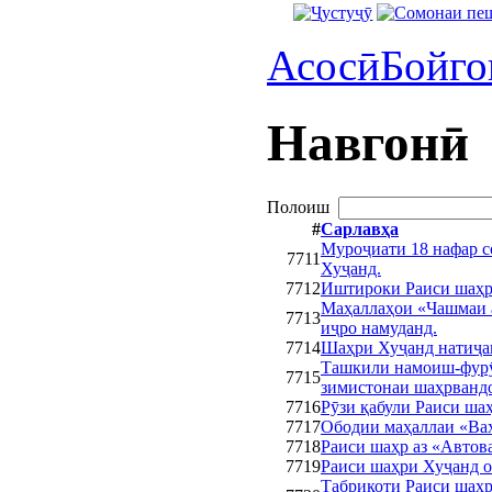
Асосӣ
Бойго
Навгонӣ
Полоиш
#
Сарлавҳа
Муроҷиати 18 нафар с
7711
Хуҷанд.
7712
Иштироки Раиси шаҳр
Маҳаллаҳои «Чашмаи а
7713
иҷро намуданд.
7714
Шаҳри Хуҷанд натиҷаи
Ташкили намоиш-фурӯ
7715
зимистонаи шаҳрванд
7716
Рӯзи қабули Раиси ша
7717
Ободии маҳаллаи «Ва
7718
Раиси шаҳр аз «Автова
7719
Раиси шаҳри Хуҷанд о
Табрикоти Раиси шаҳр