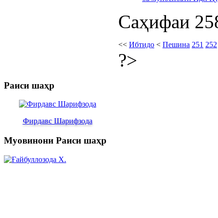
Саҳифаи 258
<<
Ибтидо
<
Пешина
251
252
?>
Раиси шаҳр
Фирдавс Шарифзода
Муовинони Раиси шаҳр