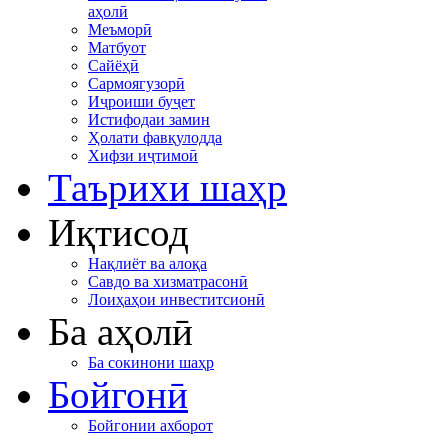
аҳолӣ
Меъморӣ
Матбуот
Сайёҳӣ
Сармоягузорӣ
Иҷроиши буҷет
Истифодаи замин
Ҳолати фавқулодда
Хифзи иҷтимоӣ
Таърихи шаҳр
Иқтисод
Нақлиёт ва алоқа
Савдо ва хизматрасонӣ
Лоиҳаҳои инвеститсионӣ
Ба аҳолӣ
Ба сокинони шаҳр
Бойгонӣ
Бойгонии ахборот