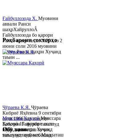
Ғайбуллозода Х.
Муовини
аввали Раиси
шаҳрХайруллоÂ
Ғайбуллозода бо қарори
Роҳбарони сохторҳо
Раиси шаҳр таҳти №281 аз 2
июни соли 2016 муовини
якуми Раиси шаҳри Хуҷанд
таъин ...
Ҷӯраева К.Я.
Ҷӯраева
Кибриё Яҳёевна 9 сентябри
Муяссара Қаҳорӣ
Муяссара
соли 1966 дар ноҳияи
Қаҳорӣ 15 октябри соли
Бобоҷон Ғафуров таваллуд
Обу хаво
1979 дар шаҳри Хуҷанд
шуда, миллаташ тоҷик,
таваллуд шудааст. Миллаташ
маълумот олӣ мебошад.