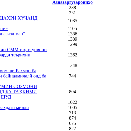
Азназаргузарониҳо
288
231
 ШАҲРИ ХУҶАНД
1085
онӣ»
1105
и азизи ман”
1386
1389
1299
умии СММ таҳти унвони
варди таърихии
1362
1348
момалӣ Раҳмон ба
и байналмилалӣ оид ба
744
УМИИ СОЗМОНИ
Д БА ТАҲКИМИ
804
 ШУД
1022
ваҳдати миллӣ
1005
713
874
675
827