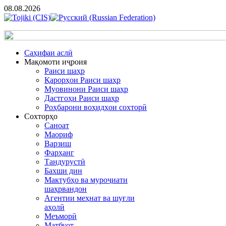
08.08.2026
Cаҳифаи аслӣ
Мақомоти иҷроия
Раиси шаҳр
Қарорҳои Раиси шаҳр
Муовинони Раиси шаҳр
Дастгоҳи Раиси шаҳр
Роҳбарони воҳидҳои сохторӣ
Сохторҳо
Саноат
Маориф
Варзиш
Фарҳанг
Тандурустӣ
Бахши дин
Мактубҳо ва муроҷиати
шаҳрвандон
Агентии меҳнат ва шуғли
аҳолӣ
Меъморӣ
Матбуот