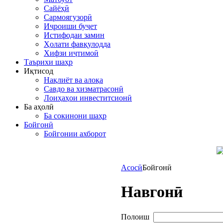
Сайёҳӣ
Сармоягузорӣ
Иҷроиши буҷет
Истифодаи замин
Ҳолати фавқулодда
Хифзи иҷтимоӣ
Таърихи шаҳр
Иқтисод
Нақлиёт ва алоқа
Савдо ва хизматрасонӣ
Лоиҳаҳои инвеститсионӣ
Ба аҳолӣ
Ба сокинони шаҳр
Бойгонӣ
Бойгонии ахборот
Асосӣ
Бойгонӣ
Навгонӣ
Полоиш