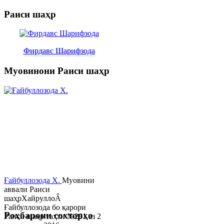
Раиси шаҳр
Фирдавс Шарифзода
Муовинони Раиси шаҳр
Ғайбуллозода Х.
Муовини
аввали Раиси
шаҳрХайруллоÂ
Ғайбуллозода бо қарори
Роҳбарони сохторҳо
Раиси шаҳр таҳти №281 аз 2