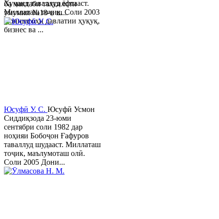
Хуҷанд таваллуд ёфтааст.
ба мактаби таҳсилоти
Миллаташ тоҷик. Соли 2003
умумии №18-и ш...
Донишгоҳи давлатии ҳуқуқ,
бизнес ва ...
Юсуфӣ У. C.
Юсуфӣ Усмон
Сиддиқзода 23-юми
сентябри соли 1982 дар
ноҳияи Бобоҷон Ғафуров
таваллуд шудааст. Миллаташ
тоҷик, маълумоташ олӣ.
Соли 2005 Дони...