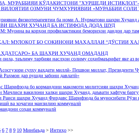
ВА, МУРАББИЯИ КӮДАКИСТОНИ "ХУРШЕДИ ИСТИҚЛОЛ"
 ВИЛОЯТИИ ОЗМУНИ ҶУМҲУРИЯВИИ «МУРАББИИ СОЛИ 
уриявии физиотерапевтии ба номи А. Нурматови шаҳри Хуҷанд 
ВИ ШАҲРИ ХУҶАНД БА ИСТИФОДА ДОДА ШУД
уоина ва корҳои профилактикии бемориҳои дандон дар там
АЛ: МУЛОҚОТ БО СОКИНОНИ МАҲАЛЛАИ “ДӮСТИИ ХА
АҲДАТСАРО» БА ШАҲРИ ХУҶАНД ОМАДАНД
 оила, таълиму тарбияи наслҳои солиму соҳибмаърифат яке аз 
Асосгузори сулҳу ваҳдати миллӣ- Пешвои миллат, Президенти 
ӣ Раҳмон дар рушди забони давлатӣ»
с Шарифзода бо кормандони мақомоти милитсияи шаҳри Хуҷан
 Маҷлиси вакилони халқи шаҳри Хуҷанд, даъвати ҳафтум баргу
и Раиси шаҳри Хуҷанд Фирдавс Шарифзода ба муносибати Рӯзи 
аишӣ ва хоҷагии манзилию коммуналӣ
рмандони соҳаи коммуналӣ
5
6
7
8
9
10
Минбаъда
>
Интиҳо
>>