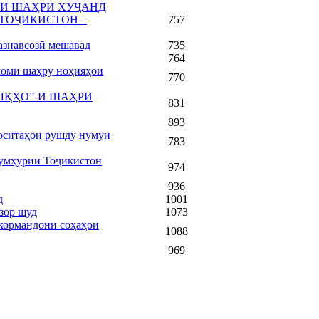
-И ШАҲРИ ХУҶАНД
ТОҶИКИСТОН –
757
азнавсозӣ мешавад
735
764
оми шаҳру ноҳияҳои
770
ЛҚҲО”-И ШАҲРИ
831
893
воситаҳои рушду нумӯи
783
Ҷумҳурии Тоҷикистон
974
936
д
1001
зор шуд
1073
кормандони соҳаҳои
1088
969