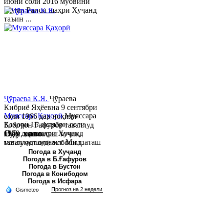
июни соли 2016 муовини
якуми Раиси шаҳри Хуҷанд
таъин ...
Ҷӯраева К.Я.
Ҷӯраева
Кибриё Яҳёевна 9 сентябри
Муяссара Қаҳорӣ
Муяссара
соли 1966 дар ноҳияи
Қаҳорӣ 15 октябри соли
Бобоҷон Ғафуров таваллуд
Обу хаво
1979 дар шаҳри Хуҷанд
шуда, миллаташ тоҷик,
таваллуд шудааст. Миллаташ
маълумот олӣ мебошад.
тоҷик. Маълумот олӣ. Соли
Соли 1997 Донишг...
Погода в Хуҷанд
Погода в Б.Ғафуров
2002 Донишгоҳи давлатии
Погода в Бустон
Хуҷанд ба...
Погода в Конибодом
Погода в Исфара