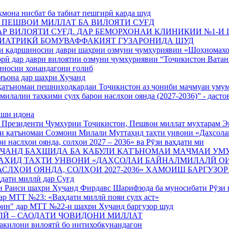
мона нисбат ба табиат пешгирӣ карда шуд
 ПЕШВОИ МИЛЛАТ БА ВИЛОЯТИ СУҒД
АР ВИЛОЯТИ СУҒД. ДАР БЕМОРХОНАИ КЛИНИКИИ №1-И
РИАТРИКӢ БОМУВАФФАҚИЯТ ГУЗАРОНИДА ШУД
и қадршиносии даври шаҳрии озмуни ҷумҳуриявии «Шоҳномах
рӣ дар даври вилоятии озмуни ҷумҳуриявии “Тоҷикистон Ватан
носии хонандагони ғолиб
мъона дар шаҳри Хуҷанд
қатъномаи пешниҳодкардаи Тоҷикистон аз ҷониби маҷмуаи ум
милалии таҳкими сулҳ барои наслҳои оянда (2027-2036)” - дасто
иши идона
Президенти Ҷумҳурии Тоҷикистон, Пешвои миллат муҳтарам Э
ли қатъномаи Созмони Милали Муттаҳид таҳти унвони «Даҳсола
и наслҳои оянда, солҳои 2027 – 2036» ва Рӯзи ваҳдати ми
УҶАНД БАХШИДА БА ҚАБУЛИ ҚАТЪНОМАИ МАҶМАИ УМ
АҲИД ТАҲТИ УНВОНИ «ДАҲСОЛАИ БАЙНАЛМИЛАЛӢ ОИ
АСЛҲОИ ОЯНДА, СОЛҲОИ 2027-2036» ҲАМОИШ БАРГУЗОР
дати миллӣ дар Суғд
и Раиси шаҳри Хуҷанд Фирдавс Шарифзода ба муносибати Рӯзи 
ар МТТ №23: «Ваҳдати миллӣ пояи сулҳ аст»
ин" дар МТТ №22-и шаҳри Хуҷанд баргузор шуд
Ӣ – САОДАТИ ҶОВИДОНИ МИЛЛАТ
акилони вилоятӣ бо интихобкунандагон