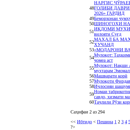
НАРГИС ҶӮРАЕ
48
ҒОЛИБИ ДАВРИ
2026» ГАРДИД
49
Беморхонаи ҷумҳ
50
ШИНОГОҲИ НА
ИҚДОМИ МУҲИМ: М
51
вилояти Суғд
МАҲАЛ БА МАҲ
52
ХУҶАНД
53
«МОДАРОНИ В
Мулоқот: Таҳкими
54
ҷомеа аст
Мулоқот: Нақши 
55
муҳтарам Эмомал
56
Машварати корӣ
57
Мулоқоти Фирдав
58
Иҷлосияи шашуми
Номаи табрикоти
59
савдо, хизмати м
60
Таҷлили Рўзи ко
Саҳифаи 2 аз 294
<<
Ибтидо
<
Пешина
1
2
3
4
?>