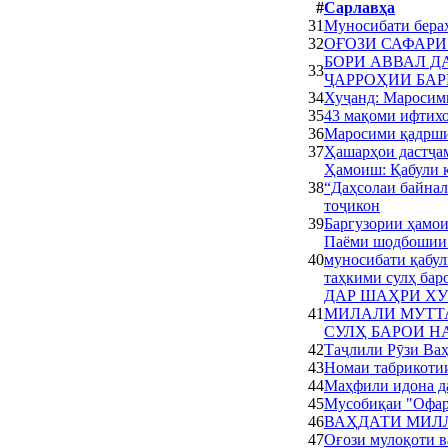
#
Сарлавҳа
31
Муносибати бераҳ
32
ОҒОЗИ САФАРИ
БОРИ АВВАЛ Д
33
ҶАРРОҲИИ БА
34
Хуҷанд: Маросим
35
43 мақоми ифтихо
36
Маросими қадрши
37
Ҳашарҳои дастҷа
Ҳамоиш: Қабули 
38
“Даҳсолаи байнал
тоҷикон
39
Баргузории ҳамо
Паёми шодбошии 
40
муносибати қабу
таҳкими сулҳ баро
ДАР ШАҲРИ Х
41
МИЛАЛИ МУТТ
СУЛҲ БАРОИ Н
42
Таҷлили Рӯзи Ваҳ
43
Номаи табрикоти
44
Маҳфили идона д
45
Мусобиқаи "Офар
46
ВАҲДАТИ МИЛЛ
47
Оғози мулоқоти в