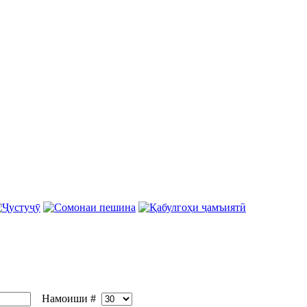
Намоиши #