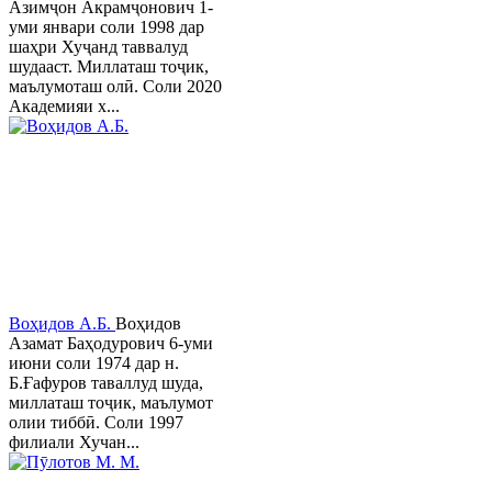
Азимҷон Акрамҷонович 1-
уми январи соли 1998 дар
шаҳри Хуҷанд таввалуд
шудааст. Миллаташ тоҷик,
маълумоташ олӣ. Соли 2020
Академияи х...
Воҳидов А.Б.
Воҳидов
Азамат Баҳодурович 6-уми
июни соли 1974 дар н.
Б.Ғафуров таваллуд шуда,
миллаташ тоҷик, маълумот
олии тиббӣ. Соли 1997
филиали Хучан...