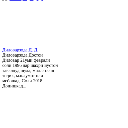
Диловарзода Д. Д.
Диловарзода Достон
Диловар 21уми феврали
соли 1996 дар шаҳри Бӯстон
таваллуд шуда, миллатааш
тоҷик, маълумот олӣ
мебошад. Соли 2018
Донишкад...