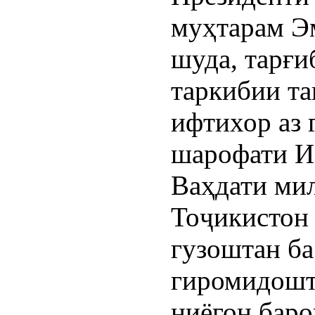
муҳтарам Э
шуда, тарғ
таркибии та
ифтихор аз 
шарофати Ис
Ваҳдати ми
Тоҷикистон 
гузоштан ба
гиромидошт
ниёгон баро