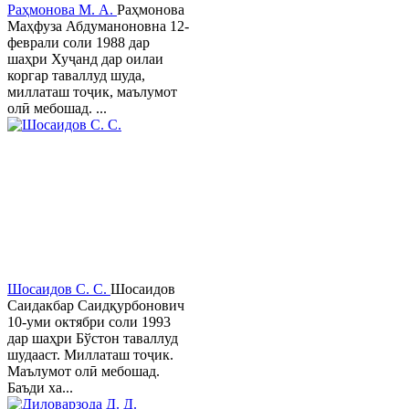
Раҳмонова М. А.
Раҳмонова
Маҳфуза Абдуманоновна 12-
феврали соли 1988 дар
шаҳри Хуҷанд дар оилаи
коргар таваллуд шуда,
миллаташ тоҷик, маълумот
олӣ мебошад. ...
Шосаидов С. С.
Шосаидов
Саидакбар Саидқурбонович
10-уми октябри соли 1993
дар шаҳри Бўстон таваллуд
шудааст. Миллаташ тоҷик.
Маълумот олӣ мебошад.
Баъди ха...