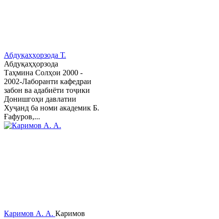
Абдуқаҳҳорзода Т.
Абдуқаҳҳорзода
Таҳмина Солҳои 2000 -
2002-Лаборанти кафедраи
забон ва адабиёти тоҷики
Донишгоҳи давлатии
Хуҷанд ба номи академик Б.
Ғафуров,...
Каримов А. А.
Каримов