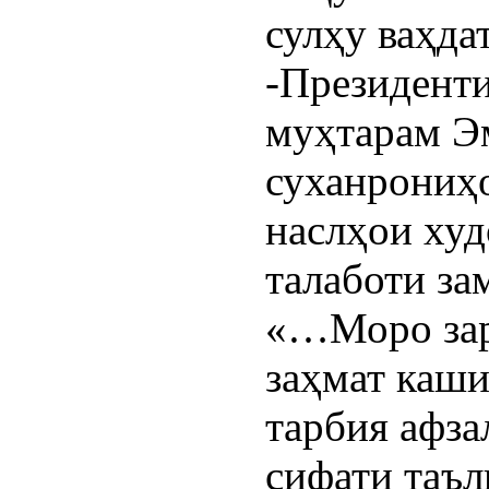
сулҳу ваҳда
-Президент
муҳтарам Эм
суханрониҳо
наслҳои худ
талаботи за
«…Моро зару
заҳмат каши
тарбия афза
сифати таъл