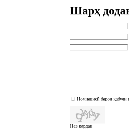
Шарҳ дода
Номнависӣ барои қабули 
Нав кардан