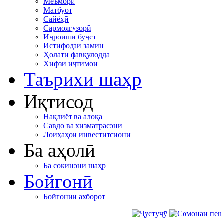
Меъморӣ
Матбуот
Сайёҳӣ
Сармоягузорӣ
Иҷроиши буҷет
Истифодаи замин
Ҳолати фавқулодда
Хифзи иҷтимоӣ
Таърихи шаҳр
Иқтисод
Нақлиёт ва алоқа
Савдо ва хизматрасонӣ
Лоиҳаҳои инвеститсионӣ
Ба аҳолӣ
Ба сокинони шаҳр
Бойгонӣ
Бойгонии ахборот