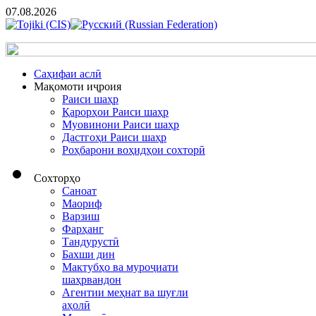
07.08.2026
Cаҳифаи аслӣ
Мақомоти иҷроия
Раиси шаҳр
Қарорҳои Раиси шаҳр
Муовинони Раиси шаҳр
Дастгоҳи Раиси шаҳр
Роҳбарони воҳидҳои сохторӣ
Сохторҳо
Саноат
Маориф
Варзиш
Фарҳанг
Тандурустӣ
Бахши дин
Мактубҳо ва муроҷиати
шаҳрвандон
Агентии меҳнат ва шуғли
аҳолӣ