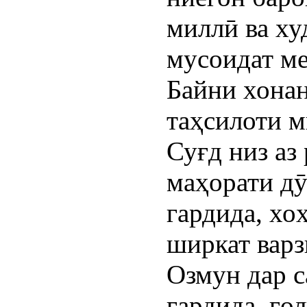
миллӣ ва х
мусоидат м
Байни хона
таҳсилоти 
Суғд низ аз
маҳорати дӯ
гардида, х
ширкат варз
Озмун дар с
гардида, ғо