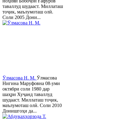
ноҳияи Бобоҷон Ғафуров
таваллуд шудааст. Миллаташ
тоҷик, маълумоташ олӣ.
Соли 2005 Дони...
Ӯлмасова Н. М.
Ӯлмасова
Нигина Маруфовна 08-уми
октябри соли 1980 дар
шаҳри Хуҷанд таваллуд
шудааст. Миллаташ тоҷик,
маълумоташ олӣ. Соли 2010
Донишгоҳи да...