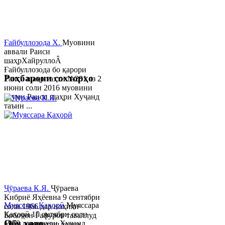
Ғайбуллозода Х.
Муовини
аввали Раиси
шаҳрХайруллоÂ
Ғайбуллозода бо қарори
Роҳбарони сохторҳо
Раиси шаҳр таҳти №281 аз 2
июни соли 2016 муовини
якуми Раиси шаҳри Хуҷанд
таъин ...
Ҷӯраева К.Я.
Ҷӯраева
Кибриё Яҳёевна 9 сентябри
Муяссара Қаҳорӣ
Муяссара
соли 1966 дар ноҳияи
Қаҳорӣ 15 октябри соли
Бобоҷон Ғафуров таваллуд
Обу хаво
1979 дар шаҳри Хуҷанд
шуда, миллаташ тоҷик,