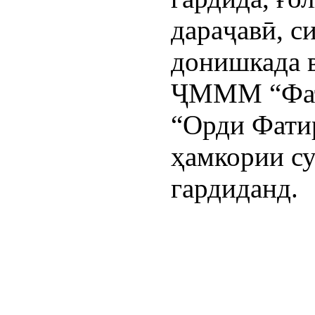
дараҷавӣ, с
донишкада в
ҶМММ “Фати
“Орди Фати
ҳамкории су
гардиданд.