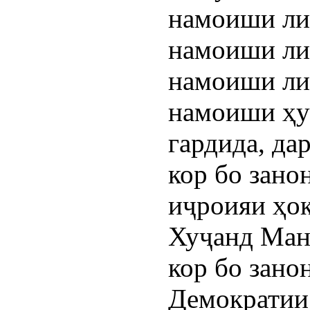
намоиши ли
намоиши ли
намоиши ли
намоиши ҳу
гардида, да
кор бо зано
иҷроияи ҳо
Хуҷанд Ман
кор бо зано
Демократии