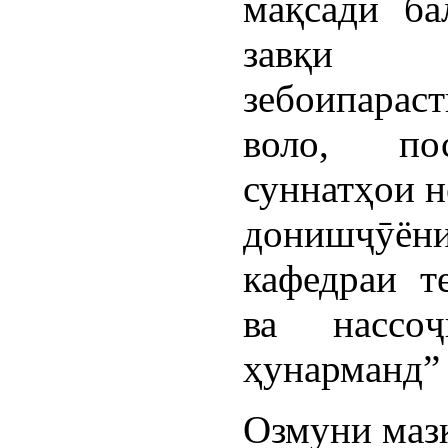
мақсади ба
завқи л
зебоипара
воло, по
суннатҳои н
донишҷӯён
кафедраи т
ва нассо
ҳунарманд” 
Озмуни маз