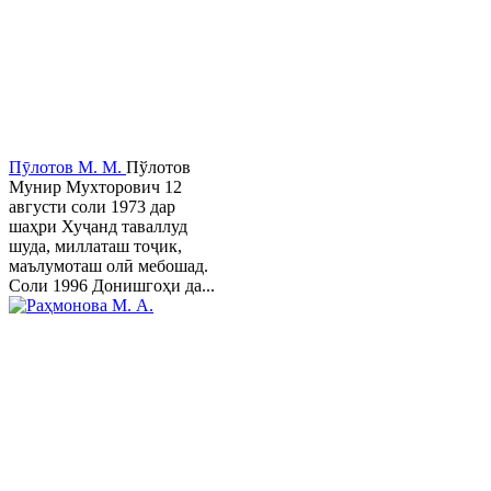
Пӯлотов М. М.
Пўлотов
Мунир Мухторович 12
августи соли 1973 дар
шаҳри Хуҷанд таваллуд
шуда, миллаташ тоҷик,
маълумоташ олӣ мебошад.
Соли 1996 Донишгоҳи да...