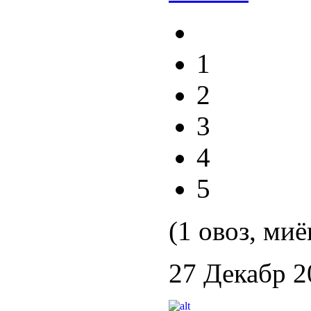
1
2
3
4
5
(1 овоз, миё
27 Декабр 2