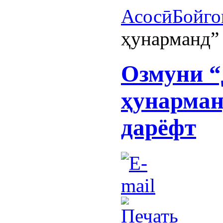
Асосӣ
Бойго
ҳунарманд”
Озмуни 
ҳунарман
дарёфт