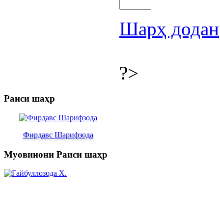
Шарҳ додан
?>
Раиси шаҳр
Фирдавс Шарифзода
Муовинони Раиси шаҳр