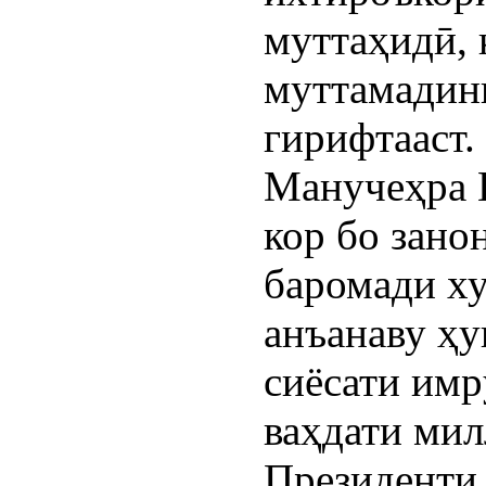
муттаҳидӣ, 
муттамадини
гирифтааст.
Манучеҳра 
кор бо зано
баромади ху
анъанаву ҳу
сиёсати имр
ваҳдати мил
Президенти