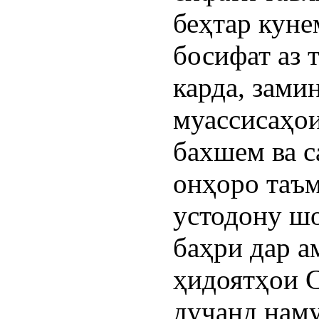
беҳтар куне
босифат аз 
карда, зами
муассисаҳо
бахшем ва 
онҳоро таъ
устодону ш
баҳри дар а
ҳидоятҳои С
дучанд наму