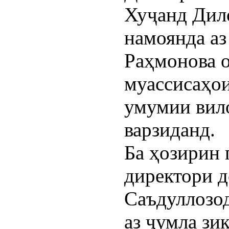
Хуҷанд Дил
намоянда а
Раҳмонова 
муассисаҳои
умумии вил
варзиданд.
Ба ҳозирин
директори 
Саъдуллозод
аз ҷумла зи