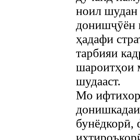
ноил шудан 
донишҷӯён в
ҳадафи стра
тарбияи кад
шароитҳои 
шудааст.
Мо ифтихор
донишкадаи
бунёдкорӣ, 
ихтироъкорӣ