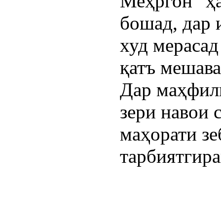
Меҳргон “ҳа
бошад, дар 
худ мерасад
қатъ мешава
Дар маҳфил
зери навои 
маҳорати зе
тарбиятгира