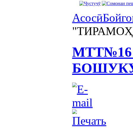
Асосӣ
Бойго
"ТИРАМОҲ
МТТ№16
БОШУК