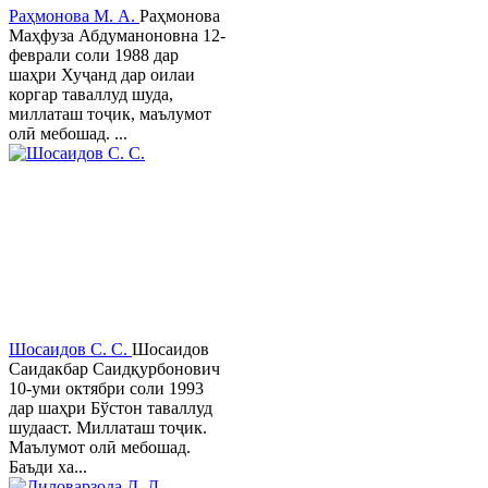
Раҳмонова М. А.
Раҳмонова
Маҳфуза Абдуманоновна 12-
феврали соли 1988 дар
шаҳри Хуҷанд дар оилаи
коргар таваллуд шуда,
миллаташ тоҷик, маълумот
олӣ мебошад. ...
Шосаидов С. С.
Шосаидов
Саидакбар Саидқурбонович
10-уми октябри соли 1993
дар шаҳри Бўстон таваллуд
шудааст. Миллаташ тоҷик.
Маълумот олӣ мебошад.
Баъди ха...