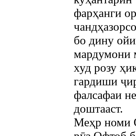
фарҳанги ор
чандҳазорсо
бо дину ойи
мардумони 
худ розу ҳи
гардиши ҷи
фалсафаи не
доштааст.
Меҳр номи О
рӯз Офтоб б