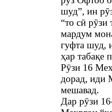
шуд”, ин рӯ
“то сӣ рӯзи
мардум мона
гуфта шуд, 
ҳар табақе 
Рӯзи 16 Меҳ
дорад, иди 
мешавад.
Дар рӯзи 16