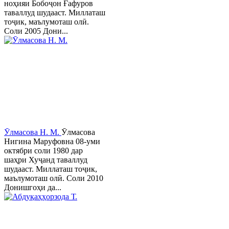
ноҳияи Бобоҷон Ғафуров
таваллуд шудааст. Миллаташ
тоҷик, маълумоташ олӣ.
Соли 2005 Дони...
Ӯлмасова Н. М.
Ӯлмасова
Нигина Маруфовна 08-уми
октябри соли 1980 дар
шаҳри Хуҷанд таваллуд
шудааст. Миллаташ тоҷик,
маълумоташ олӣ. Соли 2010
Донишгоҳи да...