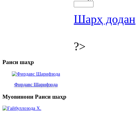
Шарҳ додан
?>
Раиси шаҳр
Фирдавс Шарифзода
Муовинони Раиси шаҳр