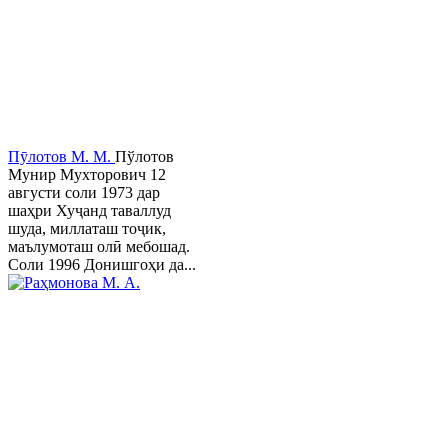
Пӯлотов М. М.
Пўлотов
Мунир Мухторович 12
августи соли 1973 дар
шаҳри Хуҷанд таваллуд
шуда, миллаташ тоҷик,
маълумоташ олӣ мебошад.
Соли 1996 Донишгоҳи да...