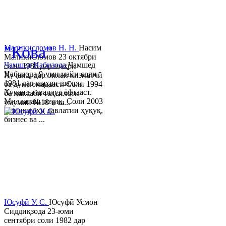
© 2013-2023 Таҳиягар ва дас
"Кова"
Маликисломов Н. Н.
Насим
Маликисломов 23 октябри
Ҷамшед Набизода
Ҷамшед
соли 1986 дар шаҳри
Набизода 9-уми майи соли
Хуҷанд, дар оилаи хизматчӣ
1981 дар шаҳри шаҳри
ба дунё омадааст. Соли 1994
Хуҷанд таваллуд ёфтааст.
ба мактаби таҳсилоти
Миллаташ тоҷик. Соли 2003
умумии №18-и ш...
Донишгоҳи давлатии ҳуқуқ,
бизнес ва ...
Юсуфӣ У. C.
Юсуфӣ Усмон
Сиддиқзода 23-юми
сентябри соли 1982 дар