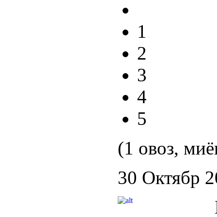
1
2
3
4
5
(1 овоз, миё
30 Октябр 2