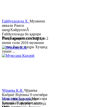
Ғайбуллозода Х.
Муовини
аввали Раиси
шаҳрХайруллоÂ
Ғайбуллозода бо қарори
Роҳбарони сохторҳо
Раиси шаҳр таҳти №281 аз 2
июни соли 2016 муовини
якуми Раиси шаҳри Хуҷанд
таъин ...
Ҷӯраева К.Я.
Ҷӯраева
Кибриё Яҳёевна 9 сентябри
Муяссара Қаҳорӣ
Муяссара
соли 1966 дар ноҳияи
Қаҳорӣ 15 октябри соли
Бобоҷон Ғафуров таваллуд