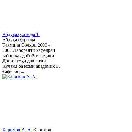
Абдуқаҳҳорзода Т.
Абдуқаҳҳорзода
Таҳмина Солҳои 2000 -
2002-Лаборанти кафедраи
забон ва адабиёти тоҷики
Донишгоҳи давлатии
Хуҷанд ба номи академик Б.
Ғафуров,...
Каримов А. А.
Каримов