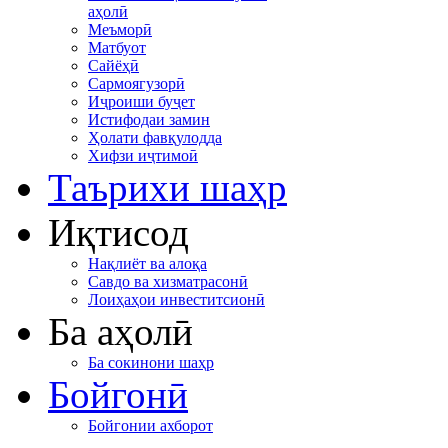
аҳолӣ
Меъморӣ
Матбуот
Сайёҳӣ
Сармоягузорӣ
Иҷроиши буҷет
Истифодаи замин
Ҳолати фавқулодда
Хифзи иҷтимоӣ
Таърихи шаҳр
Иқтисод
Нақлиёт ва алоқа
Савдо ва хизматрасонӣ
Лоиҳаҳои инвеститсионӣ
Ба аҳолӣ
Ба сокинони шаҳр
Бойгонӣ
Бойгонии ахборот