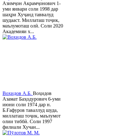
Азимҷон Акрамҷонович 1-
уми январи соли 1998 дар
шаҳри Хуҷанд таввалуд
шудааст. Миллаташ тоҷик,
маълумоташ олӣ. Соли 2020
Академияи х...
Воҳидов А.Б.
Воҳидов
Азамат Баҳодурович 6-уми
июни соли 1974 дар н.
Б.Ғафуров таваллуд шуда,
миллаташ тоҷик, маълумот
олии тиббӣ. Соли 1997
филиали Хучан...