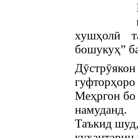
хушҳолӣ т
бошукуҳ” ба
Дӯстрӯякон 
гуфторҳоро 
Меҳргон бо 
намуданд.
Таъкид шуд,
куҳантарин