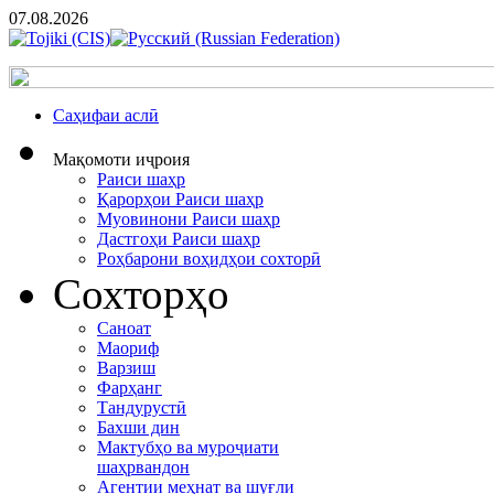
07.08.2026
Cаҳифаи аслӣ
Мақомоти иҷроия
Раиси шаҳр
Қарорҳои Раиси шаҳр
Муовинони Раиси шаҳр
Дастгоҳи Раиси шаҳр
Роҳбарони воҳидҳои сохторӣ
Сохторҳо
Саноат
Маориф
Варзиш
Фарҳанг
Тандурустӣ
Бахши дин
Мактубҳо ва муроҷиати
шаҳрвандон
Агентии меҳнат ва шуғли