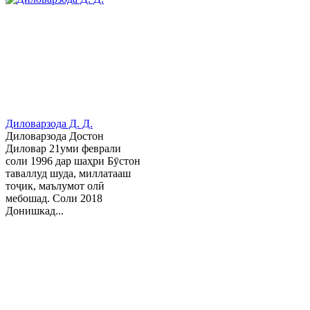
Диловарзода Д. Д.
Диловарзода Достон
Диловар 21уми феврали
соли 1996 дар шаҳри Бӯстон
таваллуд шуда, миллатааш
тоҷик, маълумот олӣ
мебошад. Соли 2018
Донишкад...