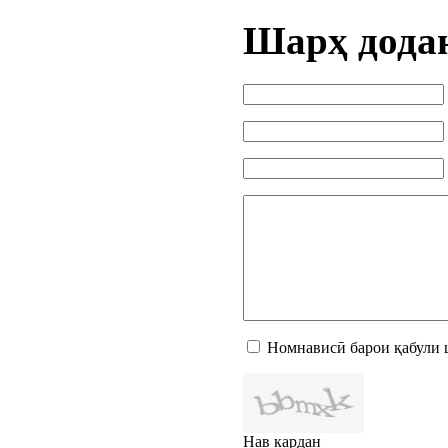
Шарҳ дода
Номнависӣ барои қабули 
Нав кардан