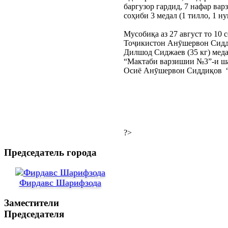
баргузор гардид, 7 нафар ва
соҳиби 3 медал (1 тилло, 1 н
Мусобиқа аз 27 август то 10
Тоҷикистон Анӯшервон Сиддиқ
Дилшод Сиджаев (35 кг) меда
“Мактаби варзишии №3”-и шаҳ
Осиё Анӯшервон Сиддиқов  “
?>
Председатель города
Фирдавс Шарифзода
Заместители
Председателя