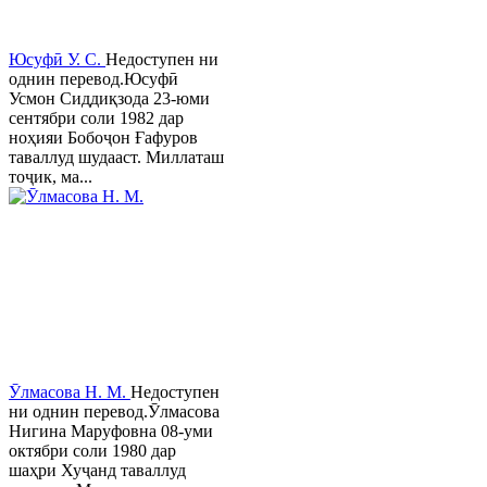
Юсуфӣ У. C.
Недоступен ни
однин перевод.Юсуфӣ
Усмон Сиддиқзода 23-юми
сентябри соли 1982 дар
ноҳияи Бобоҷон Ғафуров
таваллуд шудааст. Миллаташ
тоҷик, ма...
Ӯлмасова Н. М.
Недоступен
ни однин перевод.Ӯлмасова
Нигина Маруфовна 08-уми
октябри соли 1980 дар
шаҳри Хуҷанд таваллуд