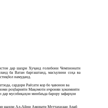
истон дар шаҳри Хуҷанд ғолибони Чемпионати
аланд ба Ватан баргаштанд, масъулини соҳа ва
истиқбол намуданд.
ода, сардори Раёсати кор бо ҷавонон ва 
 номи роҳбарияти Мақомоти иҷроияи ҳокимияти 
н дар мусобиқаҳои минбаъда барору зафарҳои 
 дар шаҳри Ал-Айни Аморати Муттаҳидаи Араб 