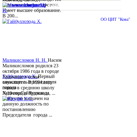
национальности таджичка.
www.khujand.tj
,
e-mail:
mihd.khujand@gmail.com
Имеет высшее образование.
В 200...
© 2013-2018 Разработчик и техническая поддержка
ОО ЦИТ "Кова"
Маликисломов Н. Н.
Насим
Маликисломов родился 23
октября 1986 года в городе
Гайбуллозода Х.
Первый
Худжанде в семье
заместитель председателя
служащего. В 1994 году
города
пошел в среднюю школу
ХуджандГайбуллозода
№18 города Худжанда, ...
Хайрулло назначен на
данную должность по
постановлению
Председателя города ...