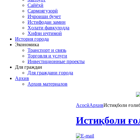
Сайёҳӣ
Сармоягузорӣ
Иҷроиши буҷет
Истифодаи замин
Ҳолати фавқулодда
Хифзи иҷтимоӣ
История города
Экономика
Транспорт и связь
Торговля и услуги
Инвестиционные проекты
Для граждан
Для граждани города
Архив
Архив материалов
Асосӣ
Архив
Истиқболи ғолиб
Истиқболи ғо