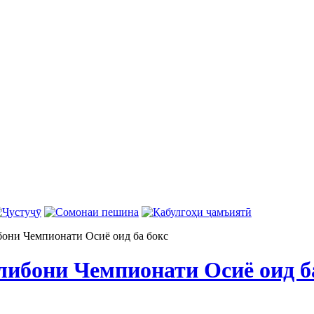
они Чемпионати Осиё оид ба бокс
либони Чемпионати Осиё оид б