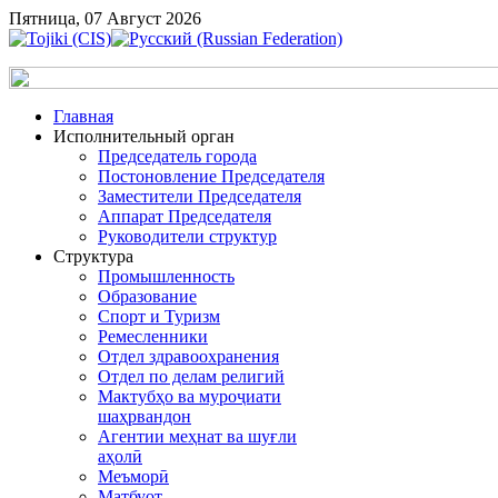
Пятница, 07 Август 2026
Главная
Исполнительный орган
Председатель города
Постоновление Председателя
Заместители Председателя
Аппарат Председателя
Руководители структур
Структура
Промышленность
Образование
Спорт и Туризм
Ремесленники
Отдел здравоохранения
Отдел по делам религий
Мактубҳо ва муроҷиати
шаҳрвандон
Агентии меҳнат ва шуғли
аҳолӣ
Меъморӣ
Матбуот