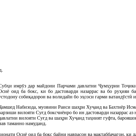
д.
Субҳи имрӯз дар майдони Парчами давлатии Ҷумҳурии Тоҷик
Осиё оид ба бокс, ки бо дастоварди назаррас ва бо руҳияи б
устодону собиқадорон ва волидайн бо эҳсоси гарми ватандӯстӣ 
Ҷамшед Набизода, муовини Раиси шаҳри Хуҷанд ва Бахтиёр Исматз
варзиши вилояти Суғд боксчиёнро бо ин дастоварди назаррас аз
давлатии вилояти Суғд ва шаҳри Хуҷанд таҳният гуфта, барояшо
нав таманно намуданд.
ионати Осиё оид ба бокс байни наврасон ва мактаббачагон, ки