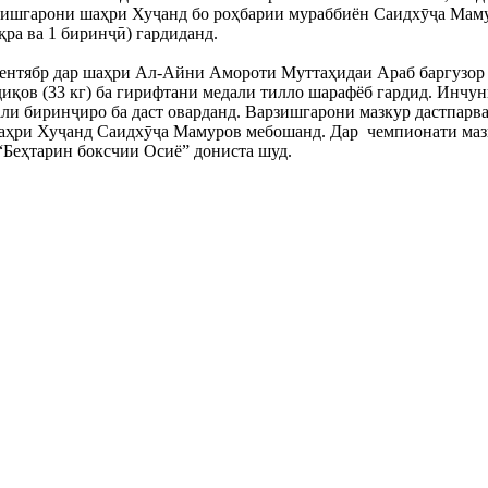
рзишгарони шаҳри Хуҷанд бо роҳбарии мураббиён Саидхӯҷа Маму
уқра ва 1 биринҷӣ) гардиданд.
 сентябр дар шаҳри Ал-Айни Амороти Муттаҳидаи Араб баргузор г
ов (33 кг) ба гирифтани медали тилло шарафёб гардид. Инчуни
ли биринҷиро ба даст оварданд. Варзишгарони мазкур дастпарва
ри Хуҷанд Саидхӯҷа Мамуров мебошанд. Дар  чемпионати мазкур
Беҳтарин боксчии Осиё” дониста шуд.