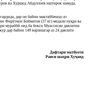
ров ва Хуршед Абдуллоев иштирок намуда, 
ардида, дар он байни мактаббачаҳо аз 
н Фирӯзҷон Бойматов (37 кг) медали нуқра ва 
ри мураббӣ оид ба бокси Муассисаи давлатии 
 дар байни 149 варзишгар аз 24 давлати 
Дафтари матбуоти
Раиси шаҳри Хуҷанд