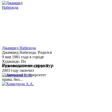
Джамшед Набизода
Джамшед Набизода. Родился
9 мая 1981 года в городе
Худжанде. По
Руководители структур
национальности таджик. В
2003 году окончил
Таджикский университет
права, биз...