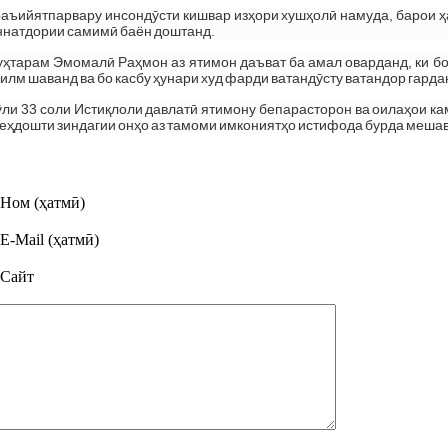
раъийятпарвару инсондӯсти кишвар изҳори хушҳолӣ намуда, барои 
натдории самимӣ баён доштанд.
ҳтарам Эмомалӣ Раҳмон аз ятимон даъват ба амал оварданд, ки б
билм шаванд ва бо касбу ҳунари худ фарди ватандӯсту ватандор гарда
 тӯли 33 соли Истиқлоли давлатӣ ятимону бепарасторон ва оилаҳои 
беҳдошти зиндагии онҳо аз тамоми имкониятҳо истифода бурда меша
Ном (ҳатмӣ)
E-Mail (ҳатмӣ)
Сайт