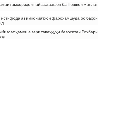
ҳамаи ғамхориҳои пайвастаашон ба Пешвои миллат
о истифода аз имкониятҳои фароҳамшуда бо баҳои
нд.
камбизоат ҳамеша зери таваҷҷуҳи бевоситаи Роҳбари
вад.