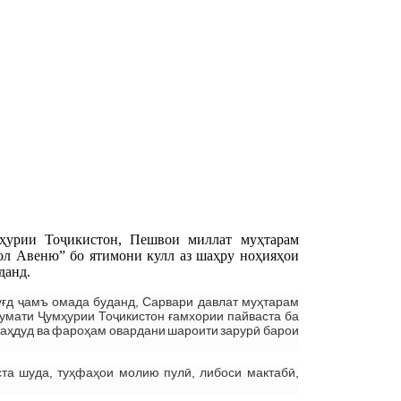
ҳурии Тоҷикистон, Пешвои миллат муҳтарам
ол Авеню” бо ятимони кулл аз шаҳру ноҳияҳои
данд.
уғд ҷамъ омада буданд, Сарвари давлат муҳтарам
умати Ҷумҳурии Тоҷикистон ғамхории пайваста ба
аҳдуд ва фароҳам овардани шароити зарурӣ барои
та шуда, туҳфаҳои молию пулӣ, либоси мактабӣ,