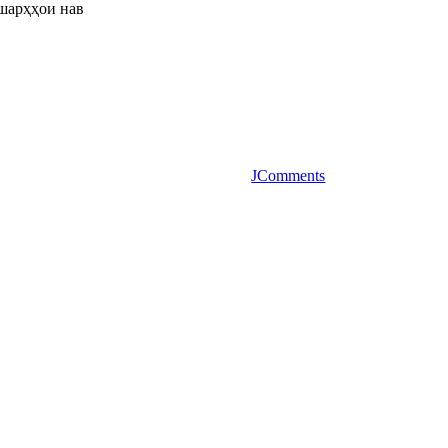
шарҳҳои нав
JComments