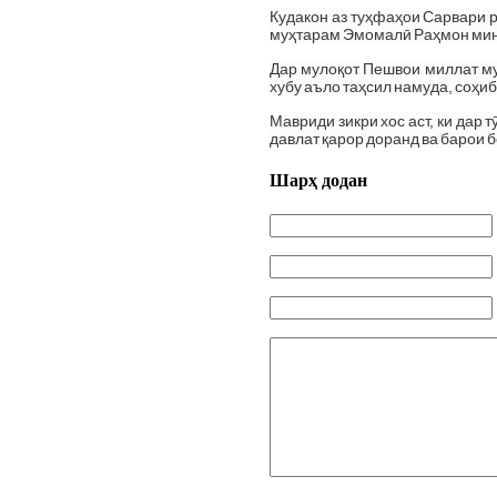
Кудакон аз туҳфаҳои Сарвари 
муҳтарам Эмомалӣ Раҳмон мин
Дар мулоқот Пешвои миллат му
хубу аъло таҳсил намуда, соҳи
Мавриди зикри хос аст, ки дар
давлат қарор доранд ва барои 
Шарҳ додан