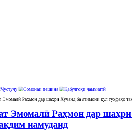
т Эмомалӣ Раҳмон дар шаҳри Хуҷанд ба ятимони кул туҳфаҳо та
ат Эмомалӣ Раҳмон дар шаҳри
тақдим намуданд