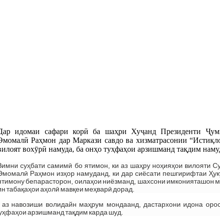
Дар идомаи сафари корӣ ба шаҳри Хуҷанд Президенти Ҷум
Эмомалӣ Раҳмон дар Маркази савдо ва хизматрасонии “Истиқл
вилоят вохӯрӣ намуда, ба онҳо туҳфаҳои арзишманд тақдим наму
Зимни суҳбати самимӣ бо ятимон, ки аз шаҳру ноҳияҳои вилояти С
Эмомалӣ Раҳмон изҳор намуданд, ки дар сиёсати пешгирифтаи Ҳук
ятимону бепарасторон, оилаҳои ниёзманд, шахсони имконияташон м
ин табақаҳои аҳолӣ мавқеи меҳварӣ дорад.
р аз навозиши волидайн маҳрум мондаанд, дастархони идона орос
туҳфаҳои арзишманд тақдим карда шуд.