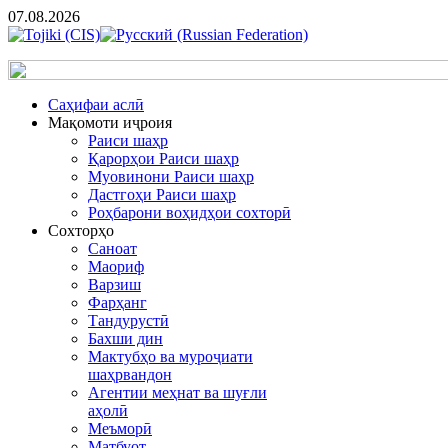
07.08.2026
Cаҳифаи аслӣ
Мақомоти иҷроия
Раиси шаҳр
Қарорҳои Раиси шаҳр
Муовинони Раиси шаҳр
Дастгоҳи Раиси шаҳр
Роҳбарони воҳидҳои сохторӣ
Сохторҳо
Саноат
Маориф
Варзиш
Фарҳанг
Тандурустӣ
Бахши дин
Мактубҳо ва муроҷиати
шаҳрвандон
Агентии меҳнат ва шуғли
аҳолӣ
Меъморӣ
Матбуот