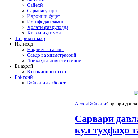
Сайёҳӣ
Сармоягузорӣ
Иҷроиши буҷет
Истифодаи замин
Ҳолати фавқулодда
Хифзи иҷтимоӣ
Таърихи шаҳр
Иқтисод
Нақлиёт ва алоқа
Савдо ва хизматрасонӣ
Лоиҳаҳои инвеститсионӣ
Ба аҳолӣ
Ба сокинони шаҳр
Бойгонӣ
Бойгонии ахборот
Асосӣ
Бойгонӣ
Сарвари давла
Сарвари давл
кул туҳфаҳо 