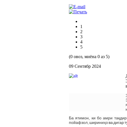
1
2
3
4
5
(0 овоз, миёна 0 аз 5)
09 Сентябр 2024
Ба ятимон, ки бо амри тақди
пойафзол, шириниҳо ва дигар 