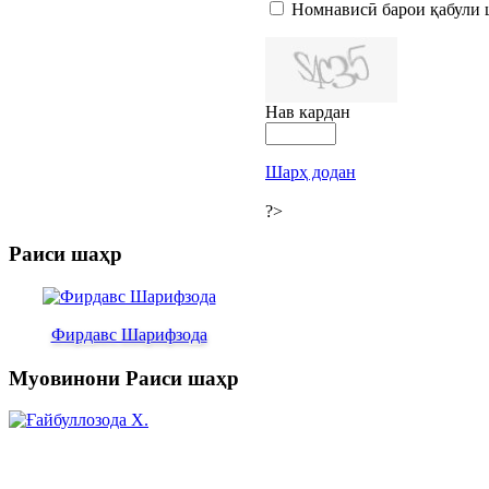
Номнависӣ барои қабули 
Нав кардан
Шарҳ додан
?>
Раиси шаҳр
Фирдавс Шарифзода
Муовинони Раиси шаҳр