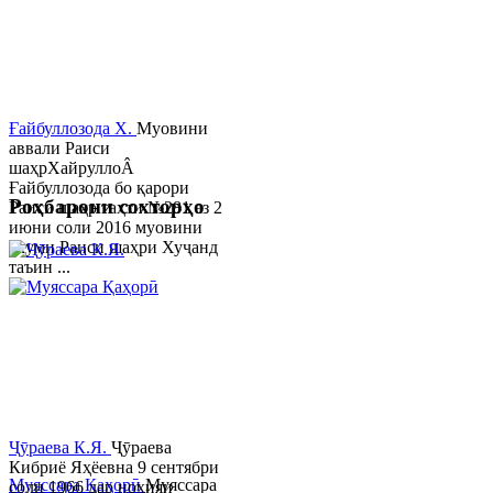
Ғайбуллозода Х.
Муовини
аввали Раиси
шаҳрХайруллоÂ
Ғайбуллозода бо қарори
Роҳбарони сохторҳо
Раиси шаҳр таҳти №281 аз 2
июни соли 2016 муовини
якуми Раиси шаҳри Хуҷанд
таъин ...
Ҷӯраева К.Я.
Ҷӯраева
Кибриё Яҳёевна 9 сентябри
Муяссара Қаҳорӣ
Муяссара
соли 1966 дар ноҳияи