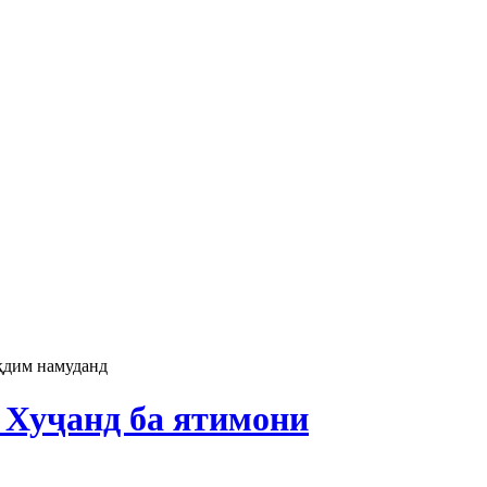
қдим намуданд
 Хуҷанд ба ятимони