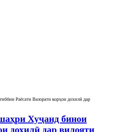
иббии Раёсати Вазорати корҳои дохилӣ дар
шаҳри Хуҷанд бинои
ои дохилӣ дар вилояти