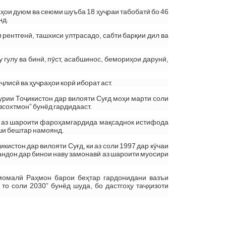
аҳои дуюм ва сеюми шуъба 18 ҳуҷраи табобатӣ бо 46
нд.
 рентгенӣ, ташхиси ултрасадо, сабти барқии дил ва
 гулу ва бинӣ, пӯст, асабшинос, бемориҳои дарунӣ,
лисӣ ва ҳуҷраҳои корӣ иборат аст.
урии Тоҷикистон дар вилояти Суғд моҳи марти соли
зсохтмон” бунёд гардидааст.
о аз шароити фароҳамгардида мақсаднок истифода
ши бештар намоянд.
истон дар вилояти Суғд, ки аз соли 1997 дар кӯчаи
андон дар бинои наву замонавӣ аз шароити муосири
момалӣ Раҳмон барои беҳтар гардонидани вазъи
о соли 2030” бунёд шуда, бо дастгоҳу таҷҳизоти