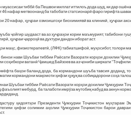
н муассисаи тиббӣ ба Пешвои миллат иттилоъ дода шуд, ки дар ошён
вақт 46 нафар метвоонанд ба табобати статсионарӣ фаро гирифта шава
и 20 нафар, ҳуҷраи озмоишгоҳи биохимиявӣ ва клиникӣ, ҳуҷраи акси
ъба ҷойгир шудааст ва аз ҳуҷраҳои кории маъмурият, табибони гушу
ирӣ, ҳуҷраи ҷарроҳӣ ва духтури дандон иборат аст.
ои маҳс, физиотерапевтӣ, (ЛФК) табиатшифоӣ, муҳосибот, толори маҷ
и бинои нави Шуъбаи тиббии Раёсати Вазорати корҳои дохилии Ҷумҳ
рии соҳибкори ватанӣ Ҷамшед Байзоев ва аз ҷониби ширкати “Тоҷфили
омёфта баҳои баланд дода, ба кормандони шуъба тавсия доданд, т
оматии кормандони мақомоти ҳифзи ҳуқуқ ва собиқадорони соҳа тало
шинаи Шуъбаи тиббии Раёсати Вазорати корҳои дохилии Ҷумҳурии Тоҷик
фаъолият мебурд, ба талаботи имрӯза мутобиқ набуд ва акнун корм
гардиданд.
дастуру ҳидоятҳои Президенти Ҷумҳурии Тоҷикистон муҳтарам Э
тегияи ҳифзи солимии аҳолии Ҷумҳурии Тоҷикистон барои давраи т
ст.