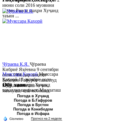
июни соли 2016 муовини
якуми Раиси шаҳри Хуҷанд
таъин ...
Ҷӯраева К.Я.
Ҷӯраева
Кибриё Яҳёевна 9 сентябри
Муяссара Қаҳорӣ
Муяссара
соли 1966 дар ноҳияи
Қаҳорӣ 15 октябри соли
Бобоҷон Ғафуров таваллуд
Обу хаво
1979 дар шаҳри Хуҷанд
шуда, миллаташ тоҷик,
таваллуд шудааст. Миллаташ
маълумот олӣ мебошад.
тоҷик. Маълумот олӣ. Соли
Соли 1997 Донишг...
Погода в Хуҷанд
Погода в Б.Ғафуров
2002 Донишгоҳи давлатии
Погода в Бустон
Хуҷанд ба...
Погода в Конибодом
Погода в Исфара