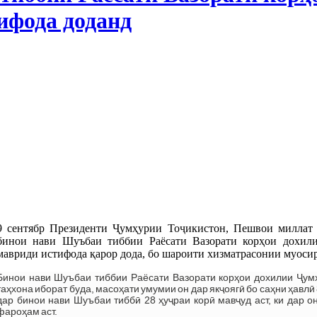
ифода доданд
9 сентябр Президенти Ҷумҳурии Тоҷикистон, Пешвои миллат
бинои нави Шуъбаи тиббии Раёсати Вазорати корҳои дохил
мавриди истифода қарор дода, бо шароити хизматрасонии муосир
Бинои нави Шуъбаи тиббии Раёсати Вазорати корҳои дохилии Ҷумҳ
таҳхона иборат буда, масоҳати умумии он дар якҷоягӣ бо саҳни ҳавл
дар бинои нави Шуъбаи тиббӣ 28 ҳуҷраи корӣ мавҷуд аст, ки дар 
фароҳам аст.