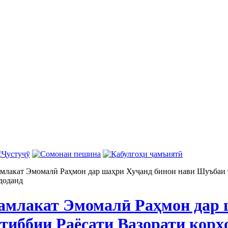
млакат Эмомалӣ Раҳмон дар шаҳри Хуҷанд бинои нави Шуъбаи т
доданд
амлакат Эмомалӣ Раҳмон дар 
тиббии Раёсати Вазорати корҳ