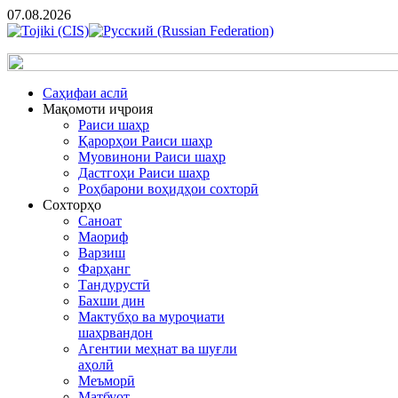
07.08.2026
Cаҳифаи аслӣ
Мақомоти иҷроия
Раиси шаҳр
Қарорҳои Раиси шаҳр
Муовинони Раиси шаҳр
Дастгоҳи Раиси шаҳр
Роҳбарони воҳидҳои сохторӣ
Сохторҳо
Саноат
Маориф
Варзиш
Фарҳанг
Тандурустӣ
Бахши дин
Мактубҳо ва муроҷиати
шаҳрвандон
Агентии меҳнат ва шуғли
аҳолӣ
Меъморӣ
Матбуот