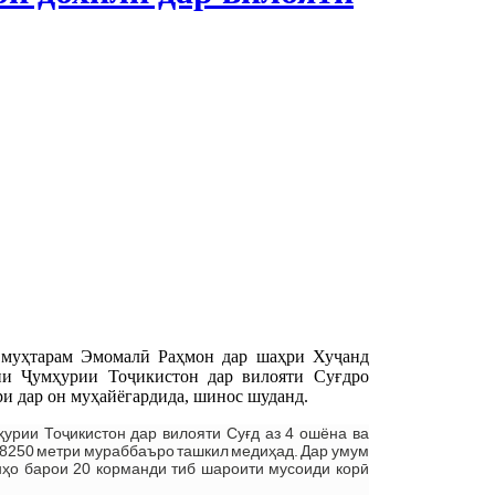
 муҳтарам Эмомалӣ Раҳмон дар шаҳри Хуҷанд
ии Ҷумҳурии Тоҷикистон дар вилояти Суғдро
и дар он муҳайёгардида, шинос шуданд.
урии Тоҷикистон дар вилояти Суғд аз 4 ошёна ва
ӣ 8250 метри мураббаъро ташкил медиҳад. Дар умум
онҳо барои 20 корманди тиб шароити мусоиди корӣ