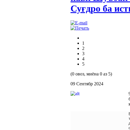
Суғдро ба ист
1
2
3
4
5
(0 овоз, миёна 0 аз 5)
09 Сентябр 2024