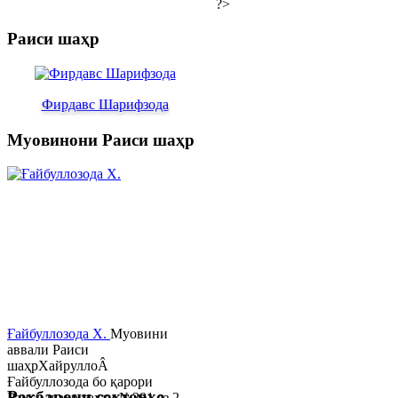
?>
Раиси шаҳр
Фирдавс Шарифзода
Муовинони Раиси шаҳр
Ғайбуллозода Х.
Муовини
аввали Раиси
шаҳрХайруллоÂ
Ғайбуллозода бо қарори
Роҳбарони сохторҳо
Раиси шаҳр таҳти №281 аз 2