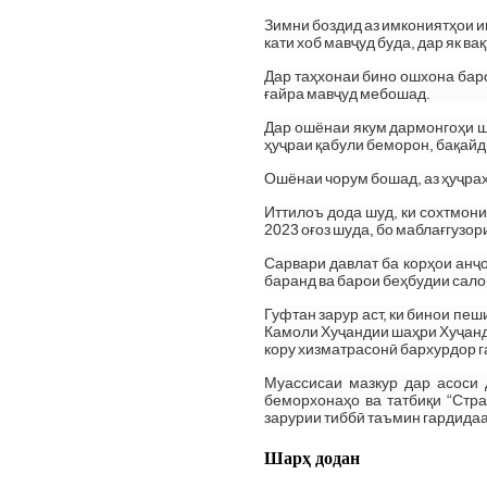
Зимни боздид аз имкониятҳои и
кати хоб мавҷуд буда, дар як 
Дар таҳхонаи бино ошхона баро
ғайра мавҷуд мебошад.
Дар ошёнаи якум дармонгоҳи шу
ҳуҷраи қабули беморон, бақайдг
Ошёнаи чорум бошад, аз ҳуҷраҳ
Иттилоъ дода шуд, ки сохтмон
2023 оғоз шуда, бо маблағгузо
Сарвари давлат ба корҳои анҷ
баранд ва барои беҳбудии сал
Гуфтан зарур аст, ки бинои пе
Камоли Хуҷандии шаҳри Хуҷанд 
кору хизматрасонӣ бархурдор 
Муассисаи мазкур дар асоси 
беморхонаҳо ва татбиқи “Стра
зарурии тиббӣ таъмин гардидаа
Шарҳ додан