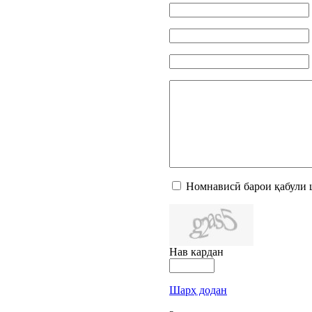
Номнависӣ барои қабули 
Нав кардан
Шарҳ додан