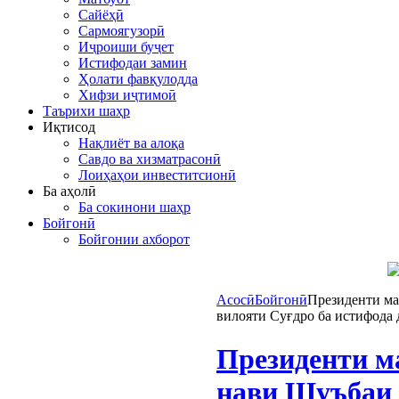
Сайёҳӣ
Сармоягузорӣ
Иҷроиши буҷет
Истифодаи замин
Ҳолати фавқулодда
Хифзи иҷтимоӣ
Таърихи шаҳр
Иқтисод
Нақлиёт ва алоқа
Савдо ва хизматрасонӣ
Лоиҳаҳои инвеститсионӣ
Ба аҳолӣ
Ба сокинони шаҳр
Бойгонӣ
Бойгонии ахборот
Асосӣ
Бойгонӣ
Президенти ма
вилояти Суғдро ба истифода 
Президенти м
нави Шуъбаи 