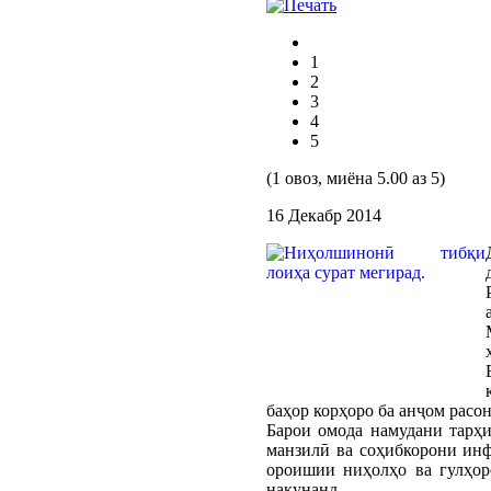
1
2
3
4
5
(1 овоз, миёна 5.00 аз 5)
16 Декабр 2014
баҳор корҳоро ба анҷом расон
Барои омода намудани тарҳ
манзилӣ ва соҳибкорони инф
ороишии ниҳолҳо ва гулҳор
накунанд.