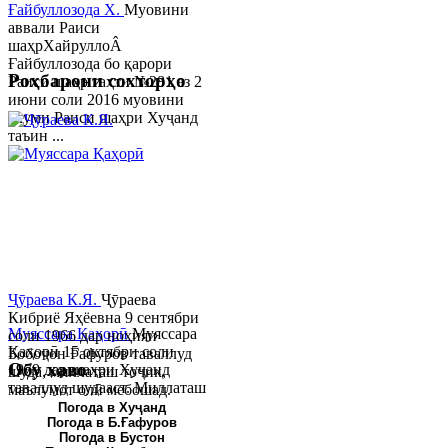
Ғайбуллозода Х.
Муовини
аввали Раиси
шаҳрХайруллоÂ
Ғайбуллозода бо қарори
Роҳбарони сохторҳо
Раиси шаҳр таҳти №281 аз 2
июни соли 2016 муовини
якуми Раиси шаҳри Хуҷанд
таъин ...
Ҷӯраева К.Я.
Ҷӯраева
Кибриё Яҳёевна 9 сентябри
Муяссара Қаҳорӣ
Муяссара
соли 1966 дар ноҳияи
Қаҳорӣ 15 октябри соли
Бобоҷон Ғафуров таваллуд
Обу хаво
1979 дар шаҳри Хуҷанд
шуда, миллаташ тоҷик,
таваллуд шудааст. Миллаташ
маълумот олӣ мебошад.
тоҷик. Маълумот олӣ. Соли
Соли 1997 Донишг...
Погода в Хуҷанд
Погода в Б.Ғафуров
2002 Донишгоҳи давлатии
Погода в Бустон
Хуҷанд ба...