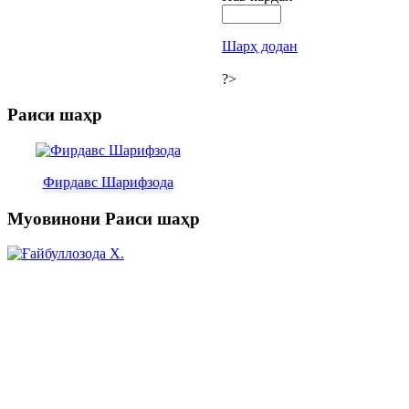
Шарҳ додан
?>
Раиси шаҳр
Фирдавс Шарифзода
Муовинони Раиси шаҳр