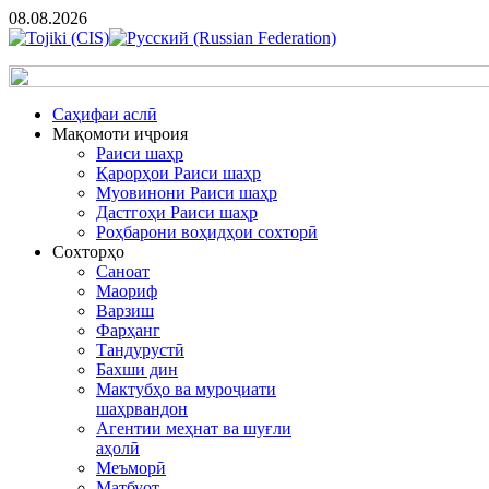
08.08.2026
Cаҳифаи аслӣ
Мақомоти иҷроия
Раиси шаҳр
Қарорҳои Раиси шаҳр
Муовинони Раиси шаҳр
Дастгоҳи Раиси шаҳр
Роҳбарони воҳидҳои сохторӣ
Сохторҳо
Саноат
Маориф
Варзиш
Фарҳанг
Тандурустӣ
Бахши дин
Мактубҳо ва муроҷиати
шаҳрвандон
Агентии меҳнат ва шуғли
аҳолӣ
Меъморӣ
Матбуот