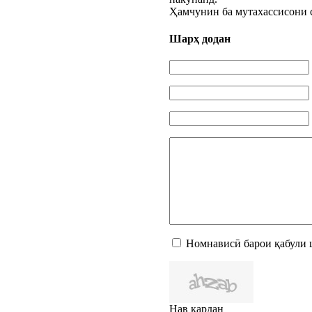
Ҳамчунин ба мутахассисони с
Шарҳ додан
Номнависӣ барои қабули 
Нав кардан