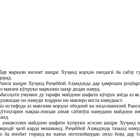
Дар маркази вилоят шаҳри Хуҷанд корҳои омодагӣ ба сабзу 
дорад.
Раиси шаҳри Хуҷанд Раҷаббой Аҳмадзода дар ҳамроҳии роҳбаро
аз мавзеи кӯпруки марказии шаҳр дидан намуд.
Масоҳати умумии ду тарафи майдони шафати кӯпрук зиёда аз як г
хушкидаи он намуди зоҳррии ин мавзеро коста намудааст.
Бо истифода аз мавсими корҳои ободонӣ ва ниҳолшинонӣ Раиси
кӯтоҳтарин нақша-лоиҳаи азнав сабзпӯш намудани майдони ин
анд.
и азнавсозии майдони шафати купруки асосии шаҳри Хуҷанд м
иродӣ ҷалб карда мешаванд. Раҷаббой Аҳмадзода таъкид намуд
о ба инобат гиранд ва навъи интихобшудаи онҳо бояд дар 