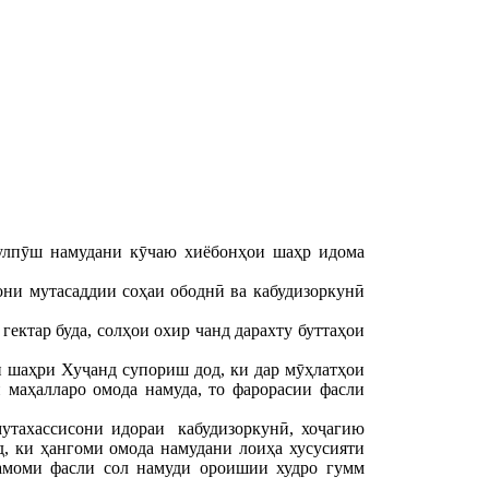
гулпӯш намудани кӯчаю хиёбонҳои шаҳр идома
ни мутасаддии соҳаи ободнӣ ва кабудизоркунӣ
ектар буда, солҳои охир чанд дарахту буттаҳои
 шаҳри Хуҷанд супориш дод, ки дар мӯҳлатҳои
 маҳалларо омода намуда, то фарорасии фасли
утахассисони идораи кабудизоркунӣ, хоҷагию
, ки ҳангоми омода намудани лоиҳа хусусияти
тамоми фасли сол намуди ороишии худро гумм