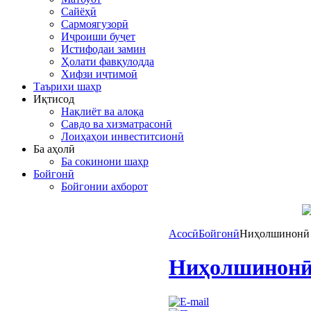
Сайёҳӣ
Сармоягузорӣ
Иҷроиши буҷет
Истифодаи замин
Ҳолати фавқулодда
Хифзи иҷтимоӣ
Таърихи шаҳр
Иқтисод
Нақлиёт ва алоқа
Савдо ва хизматрасонӣ
Лоиҳаҳои инвеститсионӣ
Ба аҳолӣ
Ба сокинони шаҳр
Бойгонӣ
Бойгонии ахборот
Асосӣ
Бойгонӣ
Ниҳолшинонӣ т
Ниҳолшинонӣ 