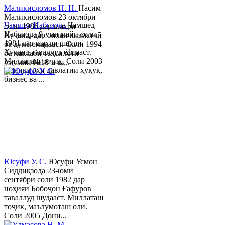
Маликисломов Н. Н.
Насим
Маликисломов 23 октябри
Ҷамшед Набизода
Ҷамшед
соли 1986 дар шаҳри
Набизода 9-уми майи соли
Хуҷанд, дар оилаи хизматчӣ
1981 дар шаҳри шаҳри
ба дунё омадааст. Соли 1994
Хуҷанд таваллуд ёфтааст.
ба мактаби таҳсилоти
Миллаташ тоҷик. Соли 2003
умумии №18-и ш...
Донишгоҳи давлатии ҳуқуқ,
бизнес ва ...
Юсуфӣ У. C.
Юсуфӣ Усмон
Сиддиқзода 23-юми
сентябри соли 1982 дар
ноҳияи Бобоҷон Ғафуров
таваллуд шудааст. Миллаташ
тоҷик, маълумоташ олӣ.
Соли 2005 Дони...