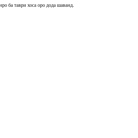
ро ба таври хоса оро дода шаванд.