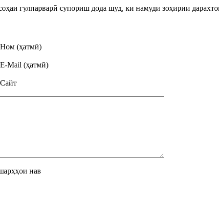
оҳаи гулпарварӣ супориш дода шуд, ки намуди зоҳирии дарахтон
Ном (ҳатмӣ)
E-Mail (ҳатмӣ)
Сайт
шарҳҳои нав