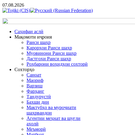
07.08.2026
Cаҳифаи аслӣ
Мақомоти иҷроия
Раиси шаҳр
Қарорҳои Раиси шаҳр
Муовинони Раиси шаҳр
Дастгоҳи Раиси шаҳр
Роҳбарони воҳидҳои сохторӣ
Сохторҳо
Саноат
Маориф
Варзиш
Фарҳанг
Тандурустӣ
Бахши дин
Мактубҳо ва муроҷиати
шаҳрвандон
Агентии меҳнат ва шуғли
аҳолӣ
Меъморӣ
Матбуот