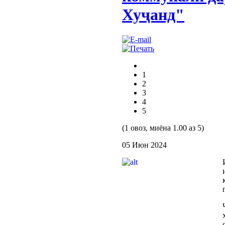
Хуҷанд"
1
2
3
4
5
(1 овоз, миёна 1.00 аз 5)
05 Июн 2024