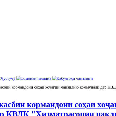
асбии кормандони соҳаи хоҷагии манзилию коммуналӣ дар КВД
касбии кормандони соҳаи хоҷ
р КВДК "Хизматрасонии нақл