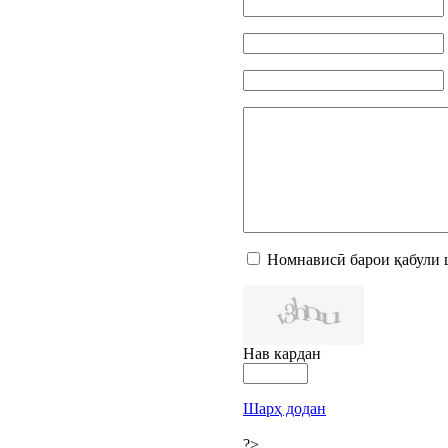
Номнависӣ барои қабули 
Нав кардан
Шарҳ додан
?>