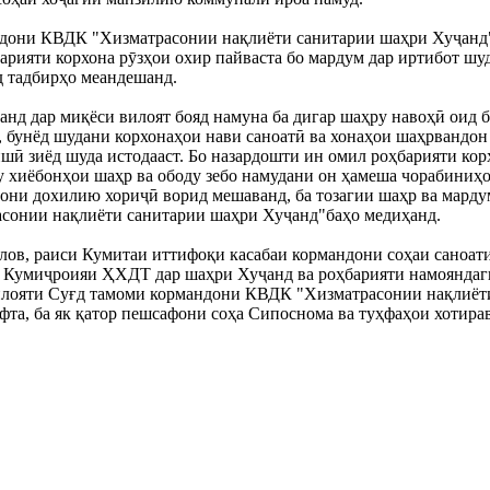
ндони КВДК "Хизматрасонии нақлиёти санитарии шаҳри Хуҷанд" 
барияти корхона рӯзҳои охир пайваста бо мардум дар иртибот шуд
д тадбирҳо меандешанд.
нд дар миқёси вилоят бояд намуна ба дигар шаҳру навоҳӣ оид ба
, бунёд шудани корхонаҳои нави саноатӣ ва хонаҳои шаҳрвандон
ишӣ зиёд шуда истодааст. Бо назардошти ин омил роҳбарияти кор
у хиёбонҳои шаҳр ва ободу зебо намудани он ҳамеша чорабиниҳо
ҳони дохилию хориҷӣ ворид мешаванд, ба тозагии шаҳр ва мард
сонии нақлиёти санитарии шаҳри Хуҷанд"баҳо медиҳанд.
ов, раиси Кумитаи иттифоқи касабаи кормандони соҳаи саноати
 Кумиҷроияи ҲХДТ дар шаҳри Хуҷанд ва роҳбарияти намояндаги
лояти Суғд тамоми кормандони КВДК "Хизматрасонии нақлиёти 
фта, ба як қатор пешсафони соҳа Сипоснома ва туҳфаҳои хотира