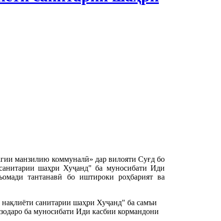
агии манзилию коммуналӣ» дар вилояти Суғд бо
санитарии шаҳри Хуҷанд" ба муносибати Иди
ъомади тантанавӣ бо иштироки роҳбарият ва
нақлиёти санитарии шаҳри Хуҷанд" ба самъи 
одаро ба муносибати Иди касбии кормандони 