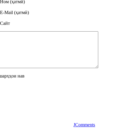
Ном (ҳатмӣ)
E-Mail (ҳатмӣ)
Сайт
шарҳҳои нав
JComments