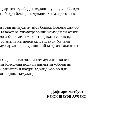
дар тозаву обод намудани кӯчаву хиёбонҳои 
а, баҳри беҳтар намудани  хизматрасонӣ ва 
 тозагии муҳити зист бошад. Воқеан ҳам бо 
 талабот ба хизматрасонии коммуналӣ афзун 
хона бо ҷомеаи меҳнатӣ ҷиҳати саривақт 
ро амалӣ мегардонад. Ба шаҳри Хуҷанд 
уму фарҳанги шаҳрнишинӣ маҳз аз фаъолияти 
 хоҷагию манзилии коммуналии вилоят, 
и Корхонаи воҳиди давлатии «Хоҷагии 
санитарии шаҳри Хуҷанд"-ро бо иди 
вӣ тақдим намуданд.
Дафтари матбуоти
Раиси шаҳри Хуҷанд