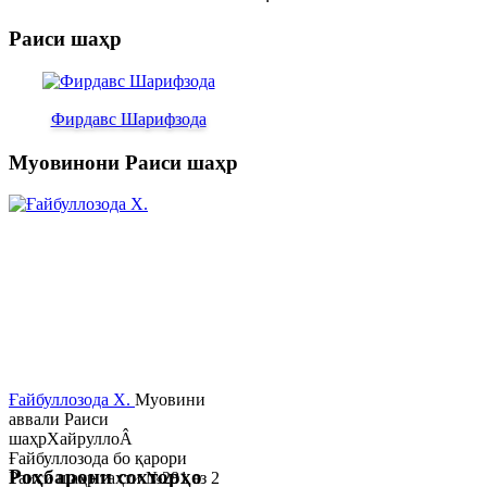
Раиси шаҳр
Фирдавс Шарифзода
Муовинони Раиси шаҳр
Ғайбуллозода Х.
Муовини
аввали Раиси
шаҳрХайруллоÂ
Ғайбуллозода бо қарори
Роҳбарони сохторҳо
Раиси шаҳр таҳти №281 аз 2