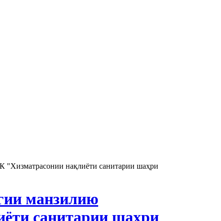
К "Хизматрасонии нақлиёти санитарии шаҳри
агии манзилию
иёти санитарии шаҳри