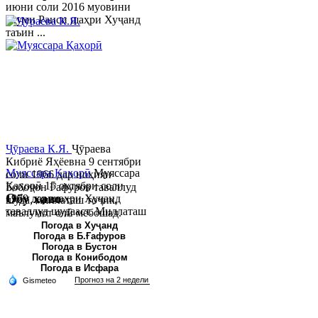
июни соли 2016 муовини
якуми Раиси шаҳри Хуҷанд
таъин ...
Ҷӯраева К.Я.
Ҷӯраева
Кибриё Яҳёевна 9 сентябри
Муяссара Қаҳорӣ
Муяссара
соли 1966 дар ноҳияи
Қаҳорӣ 15 октябри соли
Бобоҷон Ғафуров таваллуд
Обу хаво
1979 дар шаҳри Хуҷанд
шуда, миллаташ тоҷик,
таваллуд шудааст. Миллаташ
маълумот олӣ мебошад.
тоҷик. Маълумот олӣ. Соли
Соли 1997 Донишг...
Погода в Хуҷанд
Погода в Б.Ғафуров
2002 Донишгоҳи давлатии
Погода в Бустон
Хуҷанд ба...
Погода в Конибодом
Погода в Исфара