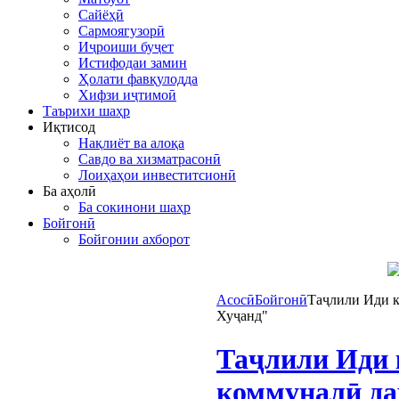
Сайёҳӣ
Сармоягузорӣ
Иҷроиши буҷет
Истифодаи замин
Ҳолати фавқулодда
Хифзи иҷтимоӣ
Таърихи шаҳр
Иқтисод
Нақлиёт ва алоқа
Савдо ва хизматрасонӣ
Лоиҳаҳои инвеститсионӣ
Ба аҳолӣ
Ба сокинони шаҳр
Бойгонӣ
Бойгонии ахборот
Асосӣ
Бойгонӣ
Таҷлили Иди к
Хуҷанд"
Таҷлили Иди 
коммуналӣ да