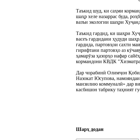
Таъкид шуд, ки саҳми корма
шаҳр хеле назаррас буда, роҳ
вазъи экологии шаҳри Хуҷан
Таъкид гардид, ки шаҳри Хуҷа
васеъ гардидани ҳудуди шаҳр
гардида, партовҳои сахти ма
гирифтани партовҳо аз кӯчав
ҳамарӯза ҳазорҳо нафар сайё
кормандони КВДК "Хизматра
Дар чорабинӣ Олимҷон Қобил
Назокат Юсупова, намояндаи
манзилию коммуналӣ» дар ви
касбишон табрику таҳният гу
Шарҳ додан