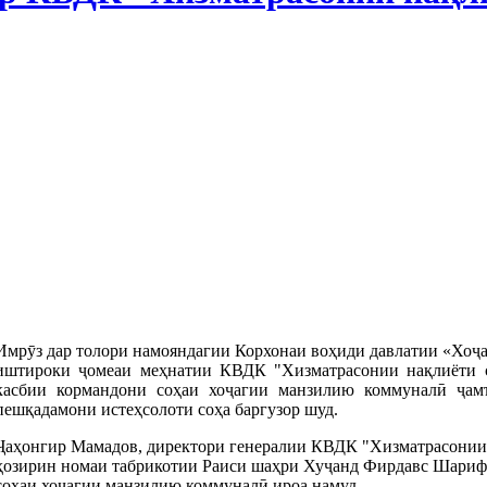
Имрӯз дар толори намояндагии Корхонаи воҳиди давлатии «Хоҷ
иштироки ҷомеаи меҳнатии КВДК "Хизматрасонии нақлиёти 
касбии кормандони соҳаи хоҷагии манзилию коммуналӣ ҷам
пешқадамони истеҳсолоти соҳа баргузор шуд.
Ҷаҳонгир Мамадов, директори генералии КВДК "Хизматрасонии 
ҳозирин номаи табрикотии Раиси шаҳри Хуҷанд Фирдавс Шарифз
соҳаи хоҷагии манзилию коммуналӣ ироа намуд.