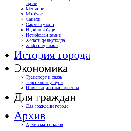
аҳолӣ
Меъморӣ
Матбуот
Сайёҳӣ
Сармоягузорӣ
Иҷроиши буҷет
Истифодаи замин
Ҳолати фавқулодда
Хифзи иҷтимоӣ
История города
Экономика
Транспорт и связь
Торговля и услуги
Инвестиционные проекты
Для граждан
Для граждани города
Архив
Архив материалов