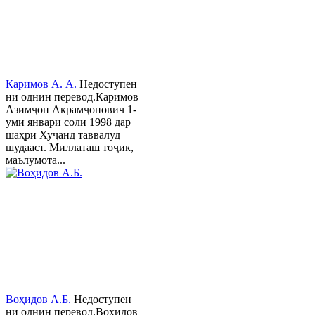
Каримов А. А.
Недоступен
ни однин перевод.Каримов
Азимҷон Акрамҷонович 1-
уми январи соли 1998 дар
шаҳри Хуҷанд таввалуд
шудааст. Миллаташ тоҷик,
маълумота...
Воҳидов А.Б.
Недоступен
ни однин перевод.Воҳидов