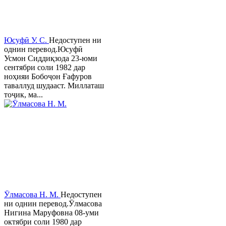
Юсуфӣ У. C.
Недоступен ни
однин перевод.Юсуфӣ
Усмон Сиддиқзода 23-юми
сентябри соли 1982 дар
ноҳияи Бобоҷон Ғафуров
таваллуд шудааст. Миллаташ
тоҷик, ма...
Ӯлмасова Н. М.
Недоступен
ни однин перевод.Ӯлмасова
Нигина Маруфовна 08-уми
октябри соли 1980 дар