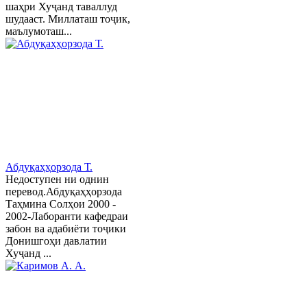
шаҳри Хуҷанд таваллуд
шудааст. Миллаташ тоҷик,
маълумоташ...
Абдуқаҳҳорзода Т.
Недоступен ни однин
перевод.Абдуқаҳҳорзода
Таҳмина Солҳои 2000 -
2002-Лаборанти кафедраи
забон ва адабиёти тоҷики
Донишгоҳи давлатии
Хуҷанд ...