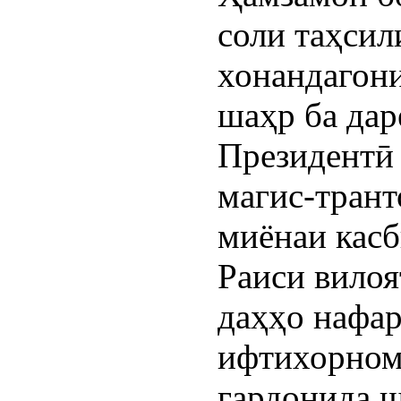
соли таҳсил
хонандагони
шаҳр ба дар
Президентӣ 
магис-трант
миёнаи касб
Раиси вилоя
даҳҳо нафар
ифтихорном
гардонида 