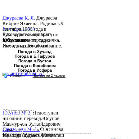
Джураева К. Я.
Джураева
Кибриё Яхяевна. Родилась 9
Хомидзода А.А.
сентября 1966 года в
Руководитель аппарата
Б.Гафуровском районе, по
Обу хаво
председателя города
национальности таджичка.
Хомидзода Абдувахоб
Имеет высшее образование.
Абдумаджид родился 8
В 1997 ...
Погода в Хуҷанд
Погода в Б.Ғафуров
июня 1978 года в городе
Погода в Бустон
Худжанде. По
Погода в Конибодом
национальности...
Погода в Исфара
Контакты:
Юсупов М. З.
Недоступен
ни однин перевод.Юсупов
Республика Таджикистан,
Маъмурҷон Зулҳайдарович
Согдийскый область,
Сангинова М. А.
Сангинова
1-уми июни соли 1981
Муяссар Абдукахоровна
таваллуд шудааст. Миллаташ
город Худжанд, проспект