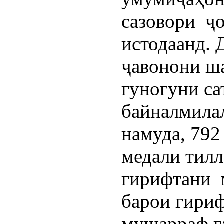
сазовори  ҷ
истодаанд. 
ҷавонони ша
гуногуни са
байналмилал
намуда, 792
медали тилл
гирифтани  
барои гириф
мушарраф г