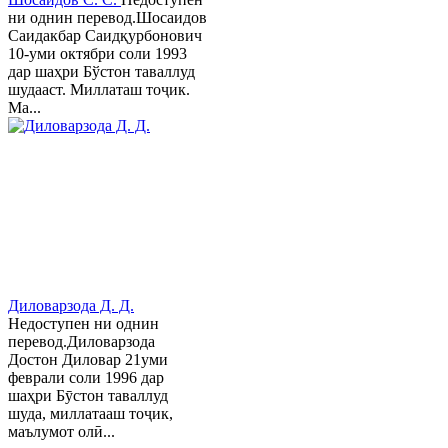
ни однин перевод.Шосаидов
Саидакбар Саидқурбонович
10-уми октябри соли 1993
дар шаҳри Бўстон таваллуд
шудааст. Миллаташ тоҷик.
Ма...
Диловарзода Д. Д.
Недоступен ни однин
перевод.Диловарзода
Достон Диловар 21уми
феврали соли 1996 дар
шаҳри Бӯстон таваллуд
шуда, миллатааш тоҷик,
маълумот олӣ...