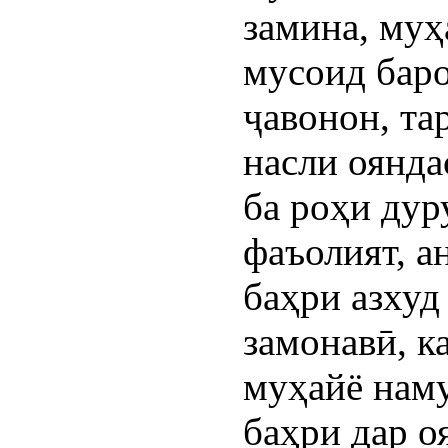
замина, муҳ
мусоид баро
ҷавонон, та
насли оянда
ба роҳи дуру
фаъолият, а
баҳри азхуд
замонавӣ, ка
муҳайё наму
баҳри дар оянда 