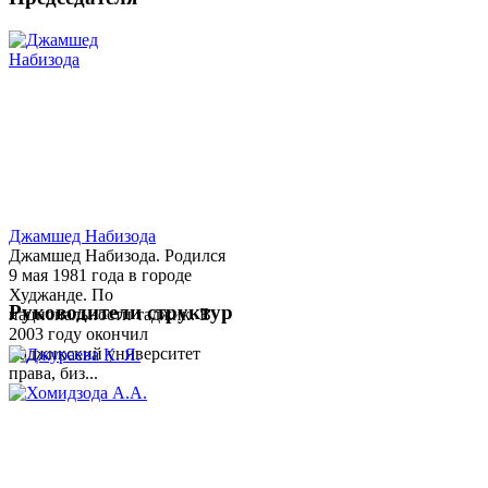
Джамшед Набизода
Джамшед Набизода. Родился
9 мая 1981 года в городе
Худжанде. По
Руководители структур
национальности таджик. В
2003 году окончил
Таджикский университет
права, биз...