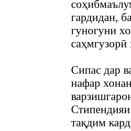
соҳибмаълум
гардидан, б
гуногуни хо
саҳмгузорӣ 
Сипас дар в
нафар хонан
варзишгарон
Стипендияи
тақдим кард