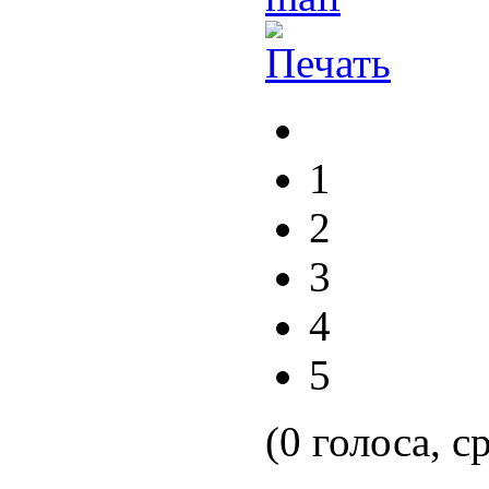
1
2
3
4
5
(0 голоса, с