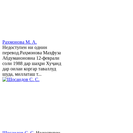
Раҳмонова М. А.
Недоступен ни однин
перевод.Раҳмонова Маҳфуза
Абдуманоновна 12-феврали
соли 1988 дар шаҳри Хуҷанд
дар оилаи коргар таваллуд
шуда, миллаташ т...
Шосаидов С. С.
Недоступен