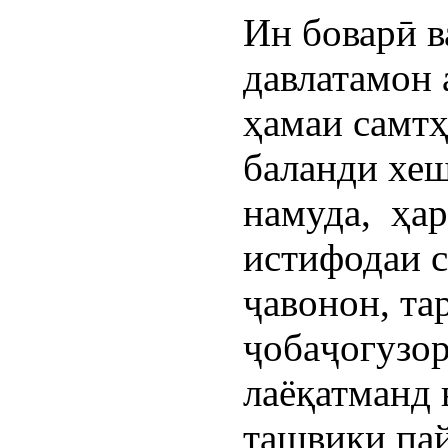
Ин боварӣ в
давлатамон а
ҳамаи самтҳ
баланди хеш
намуда,  ҳар
истифодаи с
ҷавонон, та
ҷобаҷогузор
лаёқатманд 
ташвиқи пай