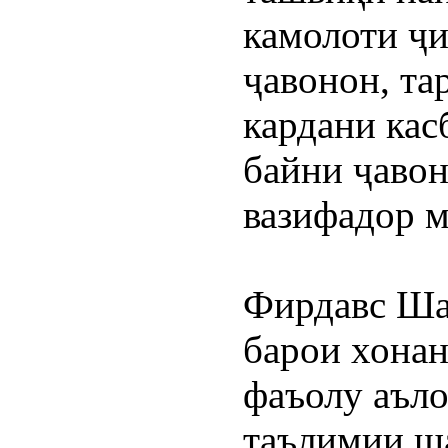
камолоти ҷи
ҷавонон, тар
кардани кас
байни ҷавон
вазифадор м
Фирдавс Шар
барои хонан
фаъолу аъло
таълимии ша