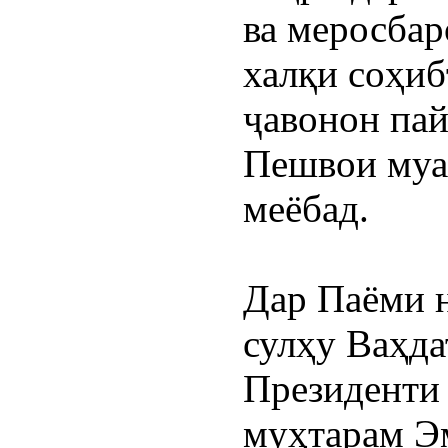
ва меросбар
халқи соҳиб
ҷавонон пай
Пешвои муаз
меёбад.
Дар Паёми н
сулҳу Ваҳда
Президенти
муҳтарам Э