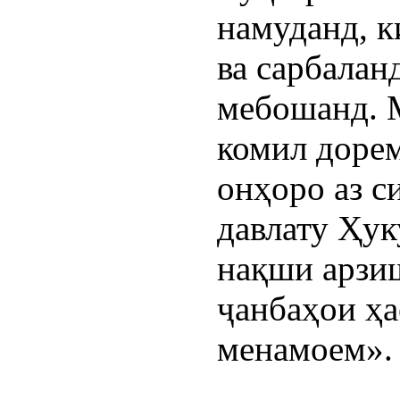
намуданд, к
ва сарбалан
мебошанд. М
комил дорем
онҳоро аз с
давлату Ҳук
нақши арзи
ҷанбаҳои ҳа
менамоем».