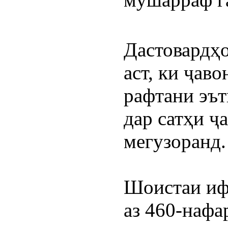
Дастовардҳо
аст, ки ҷаво
рафтани эът
дар сатҳи ҷ
мегузоранд.
Шоистаи ифт
аз 460-нафа