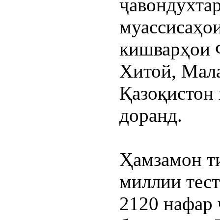
ҷавондухтар
муассисаҳои
кишварҳои Ф
Хитой, Мала
Қазоқистон 
доранд.
Ҳамзамон ти
миллии тест
2120 нафар 