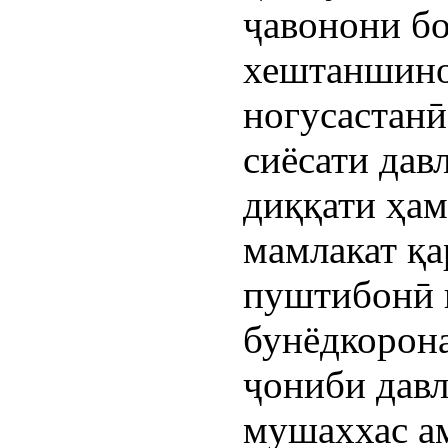
ҷавонони бо
хештаншинос
ногусастанӣ 
сиёсати дав
диққати ҳам
мамлакат қа
пуштибонӣ в
бунёдкорона
ҷониби давл
мушаххас ам