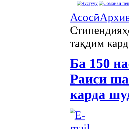
Асосӣ
Архи
Стипендияҳ
тақдим кард
Ба 150 н
Раиси ша
карда шу