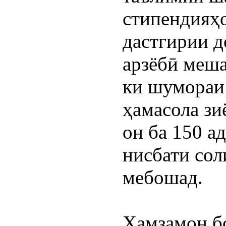
стипендияҳо
дастгирии д
арзёбӣ мешав
ки шумораи
ҳамасола зиё
он ба 150 ад
нисбати соли
мебошад.
Ҳамзамон бо