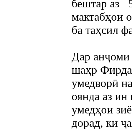
бештар аз  
мактабҳои о
ба таҳсил ф
Дар анҷоми 
шаҳр Фирда
умедворӣ на
оянда аз ин
умедҳои зиё
дорад, ки ҷ