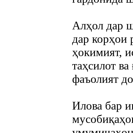
Алҳол дар ш
дар корҳои 
ҳокимият, и
таҳсилот ва
фаъолият до
Илова бар и
мусобиқаҳои
умумиҷаҳонӣ