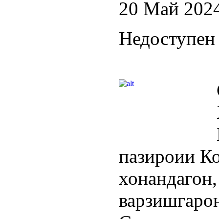
20 Май 202
Недоступен 
пазироии Ко
хонанда
варзишгаро