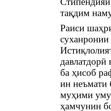
Стипендия
тақдим наму
Раиси шаҳри
суханронии 
Истиқлолият
давлатдорӣ 
ба ҳисоб ра
ин неъмати 
муҳими умум
ҳамчунин бо