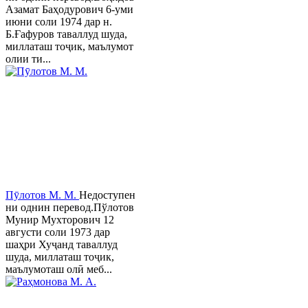
Азамат Баҳодурович 6-уми
июни соли 1974 дар н.
Б.Ғафуров таваллуд шуда,
миллаташ тоҷик, маълумот
олии ти...
Пӯлотов М. М.
Недоступен
ни однин перевод.Пўлотов
Мунир Мухторович 12
августи соли 1973 дар
шаҳри Хуҷанд таваллуд
шуда, миллаташ тоҷик,
маълумоташ олӣ меб...