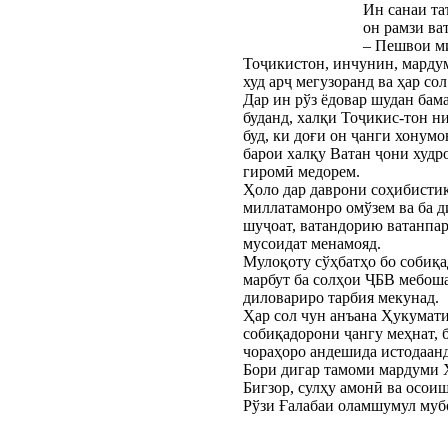
Ин санаи та
он рамзи ва
– Пешвои ми
Тоҷикистон, инчунин, марду
худ арҷ мегузоранд ва ҳар со
Дар ин рўз ёдовар шудан бама
буданд, халқи Тоҷикис-тон н
буд, ки доғи он ҷанги хонум
барои халқу Ватан ҷони худр
гиромӣ медорем.
Ҳоло дар даврони соҳибистиқ
миллатамонро омўзем ва ба д
шуҷоат, ватандорию ватанпар
мусоидат менамояд.
Мулоқоту сўҳбатҳо бо собиқа
марбут ба солҳои ҶБВ мебоша
диловариро тарбия мекунад.
Ҳар сол чун анъана Ҳукумат
собиқадорони ҷангу меҳнат, 
чораҳоро андешида истодаанд
Бори дигар тамоми мардуми Х
Бигзор, сулҳу амонӣ ва осои
Рўзи Ғалабаи оламшумул муб