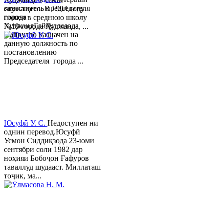
заместитель председателя
служащего. В 1994 году
города
пошел в среднюю школу
ХуджандГайбуллозода
№18 города Худжанда, ...
Хайрулло назначен на
данную должность по
постановлению
Председателя города ...
Юсуфӣ У. C.
Недоступен ни
однин перевод.Юсуфӣ
Усмон Сиддиқзода 23-юми
сентябри соли 1982 дар
ноҳияи Бобоҷон Ғафуров
таваллуд шудааст. Миллаташ
тоҷик, ма...