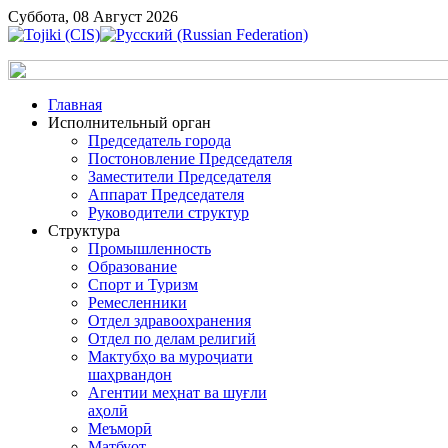
Суббота, 08 Август 2026
Главная
Исполнительный орган
Председатель города
Постоновление Председателя
Заместители Председателя
Аппарат Председателя
Руководители структур
Структура
Промышленность
Образование
Спорт и Туризм
Ремесленники
Отдел здравоохранения
Отдел по делам религий
Мактубҳо ва муроҷиати
шаҳрвандон
Агентии меҳнат ва шуғли
аҳолӣ
Меъморӣ
Матбуот