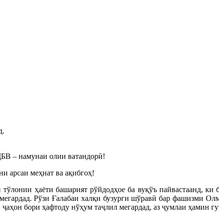
д.
ҶБВ – намунаи олии ватандорӣ!
и арсаи меҳнат ва ақибгоҳ!
 тўлонии ҳаёти башарият рўйдодҳое ба вуқўъ пайвастаанд, ки 
мегардад. Рўзи Ғалабаи халқи бузурги шўравӣ бар фашизми Олм
 ҷаҳон бори ҳафтоду нўҳум таҷлил мегардад, аз ҷумлаи ҳамин г