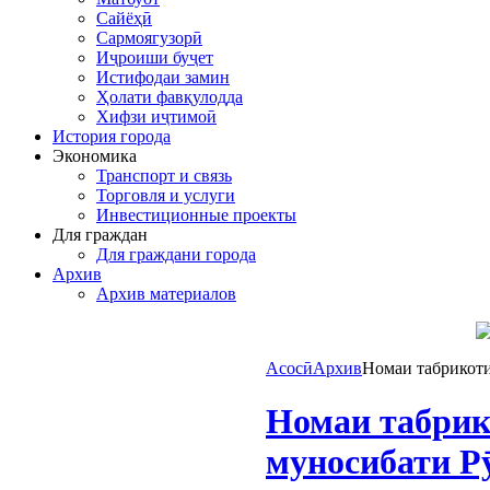
Сайёҳӣ
Сармоягузорӣ
Иҷроиши буҷет
Истифодаи замин
Ҳолати фавқулодда
Хифзи иҷтимоӣ
История города
Экономика
Транспорт и связь
Торговля и услуги
Инвестиционные проекты
Для граждан
Для граждани города
Архив
Архив материалов
Асосӣ
Архив
Номаи табрикоти
Номаи табрик
муносибати Р