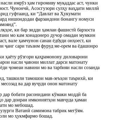
 насли имрўз ҳам гиромиву муқаддас аст, чунки
мост. Чунончӣ, Асосгузори сулҳу ваҳдати миллӣ
рид гуфтаанд, ки “Давлат ва Ҳукумати
бард нишондодаи фарзандони бонангу номуси
амоянд”.
алқҳое, ки бар зидди ҳамлаи фашистӣ бархоста
атани мо кам хонадонеро дучор омадан мумкин
ст, вале ҳамчунон санаи ёдбуди онҳоест, ки
ни ҷанг сари таъзим фуруд ме-орем ва ёдашонро
 ки ҳаёту рўзгори қаҳрамонону диловарони
барои насли ҷавони миллат дарси матонату
нёди ҷомеаи навини мо ва тарбияи насли созанда
нд, ташкили тамошои мав-зеъҳои таърихӣ, ки
 месозад ва дар вуҷуди онон матонату
р дар бобати расонидани кўмаки моддӣ ба
ҳо дар доираи имкониятҳои мавҷуда ҳамаи
лати мо мебошад.
узурги Ватанӣ самимона табрик мегўям.
лоли мо ҳукмфармо бошад.