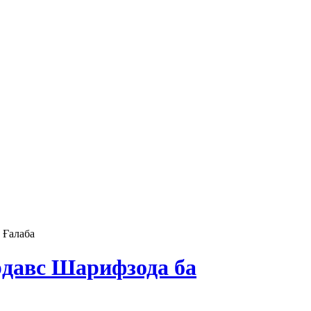
 Ғалаба
давс Шарифзода ба