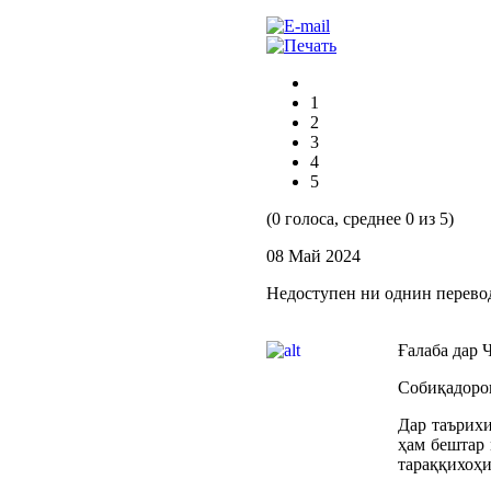
1
2
3
4
5
(0 голоса, среднее 0 из 5)
08 Май 2024
Недоступен ни однин перево
Ғалаба дар 
Собиқадорон
Дар таърихи
ҳам бештар 
тараққихоҳи