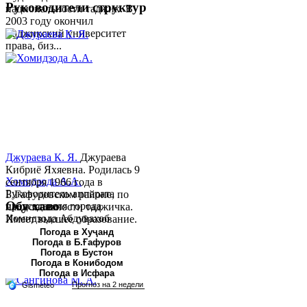
Руководители структур
национальности таджик. В
2003 году окончил
Таджикский университет
права, биз...
Джураева К. Я.
Джураева
Кибриё Яхяевна. Родилась 9
Хомидзода А.А.
сентября 1966 года в
Руководитель аппарата
Б.Гафуровском районе, по
Обу хаво
председателя города
национальности таджичка.
Хомидзода Абдувахоб
Имеет высшее образование.
Абдумаджид родился 8
В 1997 ...
Погода в Хуҷанд
Погода в Б.Ғафуров
июня 1978 года в городе
Погода в Бустон
Худжанде. По
Погода в Конибодом
национальности...
Погода в Исфара