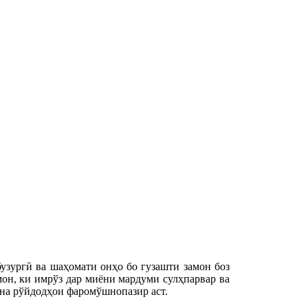
бузургӣ ва шаҳомати онҳо бо гузашти замон боз
он, ки имрўз дар миёни мардуми сулҳпарвар ва
уна рўйдодҳои фаромўшнопазир аст.