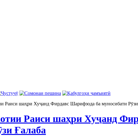
и Раиси шаҳри Хуҷанд Фирдавс Шарифзода ба муносибати Рӯзи
отии Раиси шаҳри Хуҷанд Фир
ӯзи Ғалаба