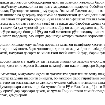
ърихӣ дар қатори собиқадорони ҷанг ва одамони калонсол барои
тандўстиву фидокорӣ ва шуҷоату мардонагии падарону бобоёни 
ллат, Президенти кишвар мўҳтарам Эмомалӣ Раҳмон дар ин мав
ми кишвар ба далериву корнамоӣ ва ҷонбозиҳои дар майдони на
л ин санаи таърихиро ҳамчун Рўзи ғалаба бар фашизм таҷлил мен
врид аст, ки дар таъмини ғалабаи таърихӣ дар баробари ҳамаи х
из саҳми ба худ муносиб гузоштааст. Дар он даври мудҳиш дар В
онсўзро надида бошад. Нўҳуми май моҳиятан рўзи шодиву нишот а
о нисор кардаанд. Мо имрўз дар назди хотираи тамоми қурбониё
лолии кишвар кору пайкор дорем ва ҳамагон вазифадор ҳастем,
игарон омўзонем. Зеро ҷоннисориҳои онҳо дар майдони набард 
астӣ, намунаи ҷасорат ва хислатҳои некӣ инсонӣ буда, барои бу
дорони меҳнату ақибгоҳ, ки таърихи зиндаи он замони мудҳиша
нд, ҳама якҷо эҳсоси баланди ватандўстии насли наврасро бедор
и мамлакат, Мақомоти иҷроияи ҳокимияти давлатии вилояту шаҳ
беҳтар кардани шароити зиндагӣ, бо ғамхорӣ фаро гирифтани он
. Зеро ин масъала яке аз самтҳои муҳими сиёсати иҷтимоии дав
уҷандшаҳри азизамонро ба муносибати Рўзи Ғалаба дар Ҷанги Б
шу оромӣ дар саросари ҷаҳон, аз ҷумла Тоҷикистони соҳибистиқ
орак, ҳамдиёрон!