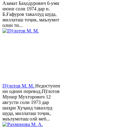
Азамат Баҳодурович 6-уми
июни соли 1974 дар н.
Б.Ғафуров таваллуд шуда,
миллаташ тоҷик, маълумот
олии ти...
Пӯлотов М. М.
Недоступен
ни однин перевод.Пўлотов
Мунир Мухторович 12
августи соли 1973 дар
шаҳри Хуҷанд таваллуд
шуда, миллаташ тоҷик,
маълумоташ олӣ меб...