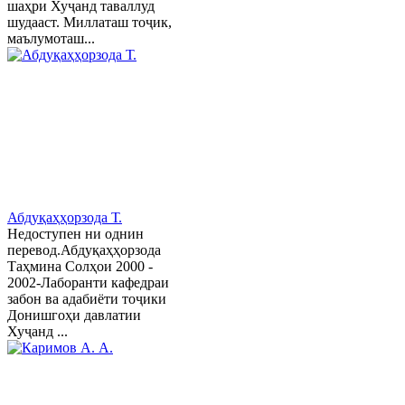
шаҳри Хуҷанд таваллуд
шудааст. Миллаташ тоҷик,
маълумоташ...
Абдуқаҳҳорзода Т.
Недоступен ни однин
перевод.Абдуқаҳҳорзода
Таҳмина Солҳои 2000 -
2002-Лаборанти кафедраи
забон ва адабиёти тоҷики
Донишгоҳи давлатии
Хуҷанд ...