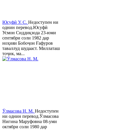
Юсуфӣ У. C.
Недоступен ни
однин перевод.Юсуфӣ
Усмон Сиддиқзода 23-юми
сентябри соли 1982 дар
ноҳияи Бобоҷон Ғафуров
таваллуд шудааст. Миллаташ
тоҷик, ма...
Ӯлмасова Н. М.
Недоступен
ни однин перевод.Ӯлмасова
Нигина Маруфовна 08-уми
октябри соли 1980 дар