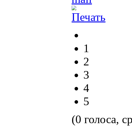
1
2
3
4
5
(0 голоса, с