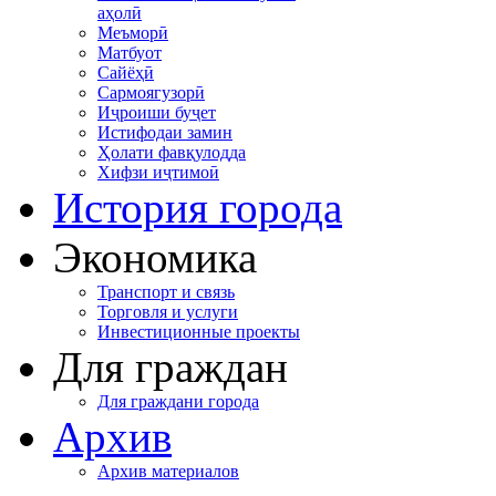
аҳолӣ
Меъморӣ
Матбуот
Сайёҳӣ
Сармоягузорӣ
Иҷроиши буҷет
Истифодаи замин
Ҳолати фавқулодда
Хифзи иҷтимоӣ
История города
Экономика
Транспорт и связь
Торговля и услуги
Инвестиционные проекты
Для граждан
Для граждани города
Архив
Архив материалов