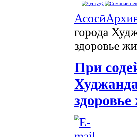
Асосӣ
Архи
города Худж
здоровье жи
При соде
Худжанда
здоровье 