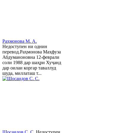
Раҳмонова М. А.
Недоступен ни однин
перевод.Раҳмонова Маҳфуза
Абдуманоновна 12-феврали
соли 1988 дар шаҳри Хуҷанд
дар оилаи коргар таваллуд
шуда, миллаташ т...
Шосаидов С. С.
Недоступен