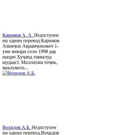
Каримов А. А.
Недоступен
ни однин перевод.Каримов
Азимҷон Акрамҷонович 1-
уми январи соли 1998 дар
шаҳри Хуҷанд таввалуд
шудааст. Миллаташ тоҷик,
маълумота...
Воҳидов А.Б.
Недоступен
ни однин перевод.Воҳидов