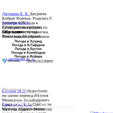
Джураева К. Я.
Джураева
Кибриё Яхяевна. Родилась 9
Хомидзода А.А.
сентября 1966 года в
Руководитель аппарата
Б.Гафуровском районе, по
Обу хаво
председателя города
национальности таджичка.
Хомидзода Абдувахоб
Имеет высшее образование.
Абдумаджид родился 8
В 1997 ...
Погода в Хуҷанд
Погода в Б.Ғафуров
июня 1978 года в городе
Погода в Бустон
Худжанде. По
Погода в Конибодом
национальности...
Погода в Исфара
Контакты:
Юсупов М. З.
Недоступен
ни однин перевод.Юсупов
Республика Таджикистан,
Маъмурҷон Зулҳайдарович
Согдийскый область,
Сангинова М. А.
Сангинова
1-уми июни соли 1981
Муяссар Абдукахоровна
таваллуд шудааст. Миллаташ
город Худжанд, проспект