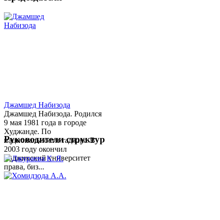
Джамшед Набизода
Джамшед Набизода. Родился
9 мая 1981 года в городе
Худжанде. По
Руководители структур
национальности таджик. В
2003 году окончил
Таджикский университет
права, биз...