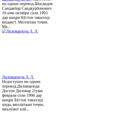
ни однин перевод.Шосаидов
Саидакбар Саидқурбонович
10-уми октябри соли 1993
дар шаҳри Бўстон таваллуд
шудааст. Миллаташ тоҷик.
Ма...
Диловарзода Д. Д.
Недоступен ни однин
перевод.Диловарзода
Достон Диловар 21уми
феврали соли 1996 дар
шаҳри Бӯстон таваллуд
шуда, миллатааш тоҷик,
маълумот олӣ...