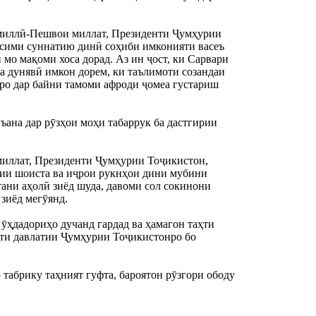
 миллӣ-Пешвои миллат, Президенти Ҷумҳурии
осими суннатию динӣ соҳиби имконияти васеъ
мо мақоми хоса дорад. Аз ин ҷост, ки Сарвари
ва дунявӣ имкон дорем, ки таълимоти созандаи
иро дар байни тамоми афроди ҷомеа густариш
ъана дар рӯзҳои моҳи табаррук ба дастгирии
миллат, Президенти Ҷумҳурии Тоҷикистон,
гии шоиста ва иҷрои рукнҳои дини мубини
тани аҳолӣ зиёд шуда, давоми сол сокинони
 зиёд мегӯянд.
 ӯҳдадориҳо дучанд гардад ва ҳамагон таҳти
ти давлатии Ҷумҳурии Тоҷикистонро бо
табрику таҳният гуфта, бароятон рӯзгори ободу