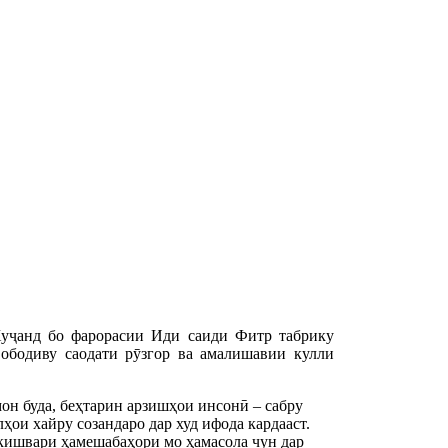
уҷанд бо фарорасии Иди саиди Фитр табрику
 ободиву саодати рӯзгор ва амалишавии кулли
он буда, беҳтарин арзишҳои инсонӣ – сабру
ҳои хайру созандаро дар худ ифода кардааст.
кишвари ҳамешабаҳори мо ҳамасола чун дар