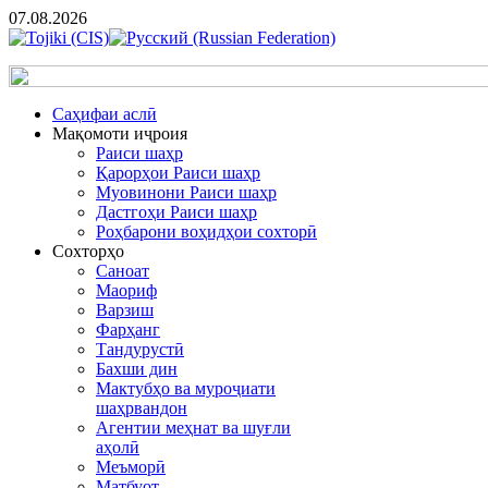
07.08.2026
Cаҳифаи аслӣ
Мақомоти иҷроия
Раиси шаҳр
Қарорҳои Раиси шаҳр
Муовинони Раиси шаҳр
Дастгоҳи Раиси шаҳр
Роҳбарони воҳидҳои сохторӣ
Сохторҳо
Саноат
Маориф
Варзиш
Фарҳанг
Тандурустӣ
Бахши дин
Мактубҳо ва муроҷиати
шаҳрвандон
Агентии меҳнат ва шуғли
аҳолӣ
Меъморӣ
Матбуот