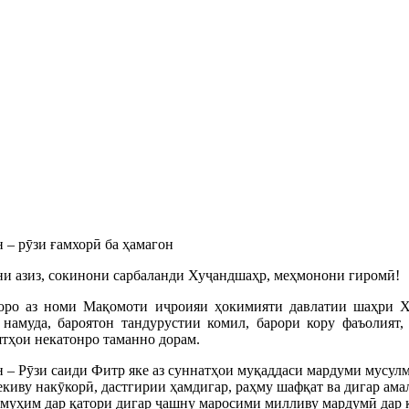
 – рӯзи ғамхорӣ ба ҳамагон
и азиз, сокинони сарбаланди Хуҷандшаҳр, меҳмонони гиромӣ!
ро аз номи Мақомоти иҷроияи ҳокимияти давлатии шаҳри Х
 намуда, бароятон тандурустии комил, барори кору фаъолият,
тҳои некатонро таманно дорам.
 – Рӯзи саиди Фитр яке аз суннатҳои муқаддаси мардуми мусулм
екиву накӯкорӣ, дастгирии ҳамдигар, раҳму шафқат ва дигар амал
муҳим дар қатори дигар ҷашну маросими милливу мардумӣ дар 