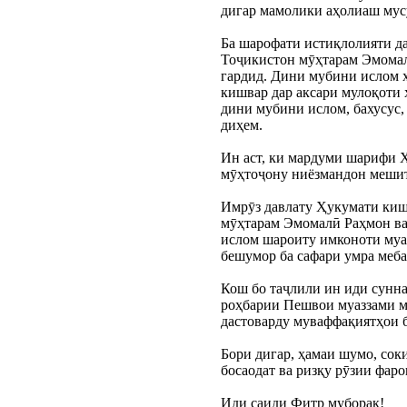
дигар мамолики аҳолиаш мусу
Ба шарофати истиқлолияти д
Тоҷикистон мӯҳтарам Эмомал
гардид. Дини мубини ислом ҳ
кишвар дар аксари мулоқоти 
дини мубини ислом, бахусус,
диҳем.
Ин аст, ки мардуми шарифи Х
мӯҳтоҷону ниёзмандон мешито
Имрӯз давлату Ҳукумати киш
мӯҳтарам Эмомалӣ Раҳмон ва
ислом шароиту имконоти муас
бешумор ба сафари умра меба
Кош бо таҷлили ин иди сунна
роҳбарии Пешвои муаззами м
дастоварду муваффақиятҳои б
Бори дигар, ҳамаи шумо, сок
босаодат ва ризқу рӯзии фар
Иди саиди Фитр муборак!