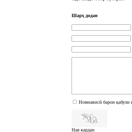
Шарҳ додан
Номнависӣ барои қабули 
Нав кардан