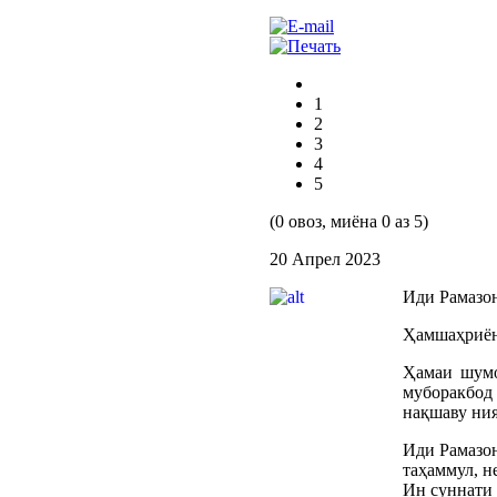
1
2
3
4
5
(0 овоз, миёна 0 аз 5)
20 Апрел 2023
Иди Рамазон
Ҳамшаҳриён
Ҳамаи шумо
муборакбод
нақшаву ния
Иди Рамазон
таҳаммул, н
Ин суннати 