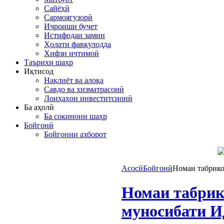
Сайёҳӣ
Сармоягузорӣ
Иҷроиши буҷет
Истифодаи замин
Ҳолати фавқулодда
Хифзи иҷтимоӣ
Таърихи шаҳр
Иқтисод
Нақлиёт ва алоқа
Савдо ва хизматрасонӣ
Лоиҳаҳои инвеститсионӣ
Ба аҳолӣ
Ба сокинони шаҳр
Бойгонӣ
Бойгонии ахборот
Асосӣ
Бойгонӣ
Номаи табрико
Номаи табрик
муносибати И