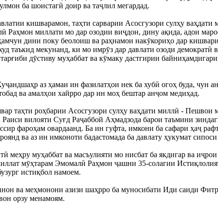
лмон ба шоистагӣ доир ва таҷлил мегардад.
авлатии кишварамон, таҳти сарварии Асосгузори сулҳу ваҳдати
ӣ Раҳмон миллати мо дар озодии виҷдон, дину ақида, адои мар
амчун дини поку беолоиш ва раҳнамои накӯкориҳо дар кишвари 
худ таъкид мекунанд, ки мо имрӯз дар давлати озоди демократӣ 
 тарғиби дӯстиву муҳаббат ва кӯмаку дастгирии байниҳамдигар
уҷандшаҳр аз ҳамаи ин фазилатҳои нек ба хубӣ огоҳ буда, чун ан
бад ва амалҳои хайрро дар ин моҳ бештар анҷом медиҳад.
вар таҳти роҳбарии Асосгузори сулҳу ваҳдати миллӣ - Пешвои 
 Раиси вилояти Суғд Раҷаббой Аҳмадзода барои таъмини зинда
сир фароҳам овардаанд. Ба ин гуфта, имкони ба сафари ҳаҷ раф
роянд ва аз ин имконоти бадастомада ба давлату ҳукумат сипоси
тӣ меҳру муҳаббат ва масъулияти мо нисбат ба якдигар ва иҷрои
иллат мӯҳтарам Эмомалӣ Раҳмон ҷашни 35-солагии Истиқлолия
узург истиқбол намоем.
инон ва меҳмонони азизи шаҳрро ба муносибати Иди саиди Фитр 
овон орзу менамоям.