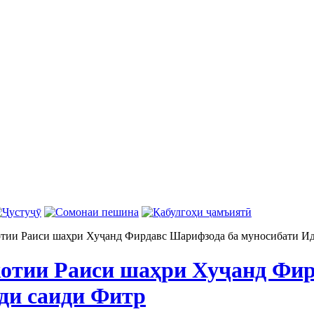
тии Раиси шаҳри Хуҷанд Фирдавс Шарифзода ба муносибати И
отии Раиси шаҳри Хуҷанд Фир
ди саиди Фитр