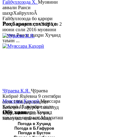
Ғайбуллозода Х.
Муовини
аввали Раиси
шаҳрХайруллоÂ
Ғайбуллозода бо қарори
Роҳбарони сохторҳо
Раиси шаҳр таҳти №281 аз 2
июни соли 2016 муовини
якуми Раиси шаҳри Хуҷанд
таъин ...
Ҷӯраева К.Я.
Ҷӯраева
Кибриё Яҳёевна 9 сентябри
Муяссара Қаҳорӣ
Муяссара
соли 1966 дар ноҳияи
Қаҳорӣ 15 октябри соли
Бобоҷон Ғафуров таваллуд
Обу хаво
1979 дар шаҳри Хуҷанд
шуда, миллаташ тоҷик,
таваллуд шудааст. Миллаташ
маълумот олӣ мебошад.
тоҷик. Маълумот олӣ. Соли
Соли 1997 Донишг...
Погода в Хуҷанд
Погода в Б.Ғафуров
2002 Донишгоҳи давлатии
Погода в Бустон
Хуҷанд ба...