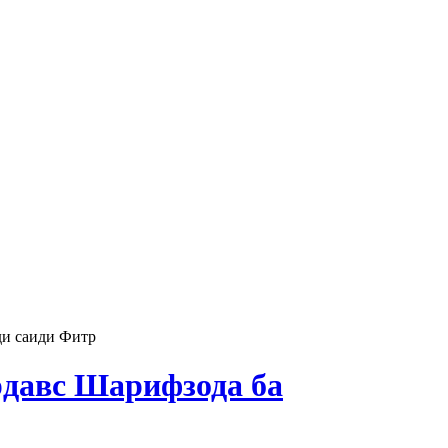
ди саиди Фитр
давс Шарифзода ба