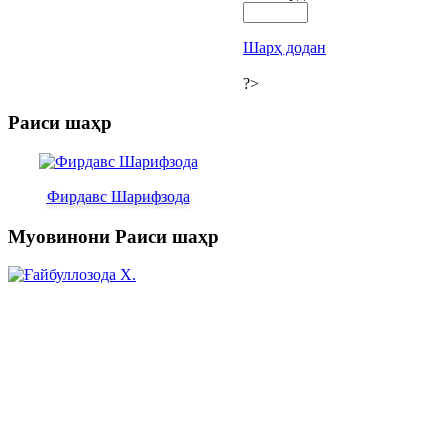
Шарҳ додан
?>
Раиси шаҳр
Фирдавс Шарифзода
Муовинони Раиси шаҳр