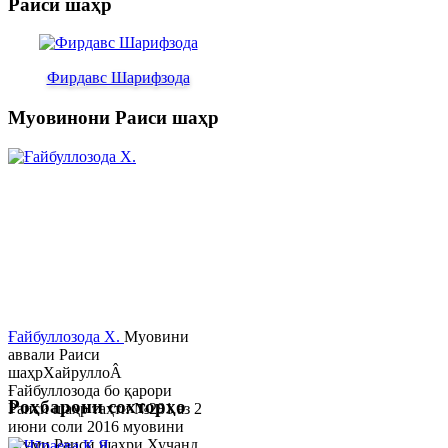
Раиси шаҳр
Фирдавс Шарифзода
Муовинони Раиси шаҳр
Ғайбуллозода Х.
Муовини
аввали Раиси
шаҳрХайруллоÂ
Ғайбуллозода бо қарори
Роҳбарони сохторҳо
Раиси шаҳр таҳти №281 аз 2
июни соли 2016 муовини
якуми Раиси шаҳри Хуҷанд