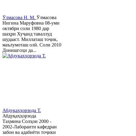
Ӯлмасова Н. М.
Ӯлмасова
Нигина Маруфовна 08-уми
октябри соли 1980 дар
шаҳри Хуҷанд таваллуд
шудааст. Миллаташ тоҷик,
маълумоташ олӣ. Соли 2010
Донишгоҳи да...
Абдуқаҳҳорзода Т.
Абдуқаҳҳорзода
Таҳмина Солҳои 2000 -
2002-Лаборанти кафедраи
забон ва адабиёти тоҷики