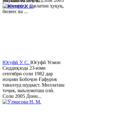
Миллаташ тоҷик. Соли 2003
умумии №18-и ш...
Донишгоҳи давлатии ҳуқуқ,
бизнес ва ...
Юсуфӣ У. C.
Юсуфӣ Усмон
Сиддиқзода 23-юми
сентябри соли 1982 дар
ноҳияи Бобоҷон Ғафуров
таваллуд шудааст. Миллаташ
тоҷик, маълумоташ олӣ.
Соли 2005 Дони...