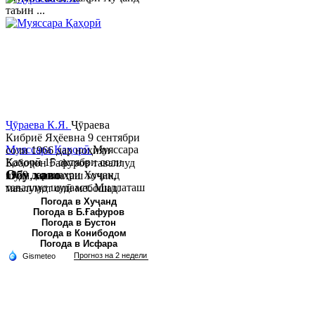
таъин ...
Ҷӯраева К.Я.
Ҷӯраева
Кибриё Яҳёевна 9 сентябри
Муяссара Қаҳорӣ
Муяссара
соли 1966 дар ноҳияи
Қаҳорӣ 15 октябри соли
Бобоҷон Ғафуров таваллуд
Обу хаво
1979 дар шаҳри Хуҷанд
шуда, миллаташ тоҷик,
таваллуд шудааст. Миллаташ
маълумот олӣ мебошад.
тоҷик. Маълумот олӣ. Соли
Соли 1997 Донишг...
Погода в Хуҷанд
Погода в Б.Ғафуров
2002 Донишгоҳи давлатии
Погода в Бустон
Хуҷанд ба...
Погода в Конибодом
Погода в Исфара