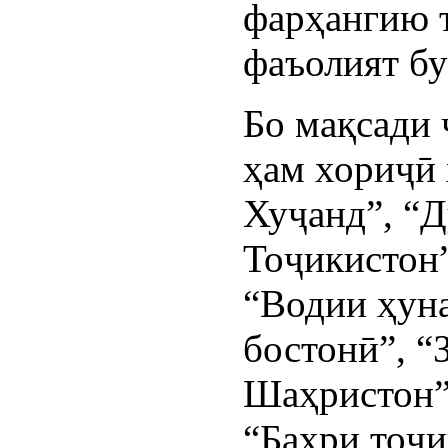
фарҳангию 
фаъолият бу
Бо мақсади 
ҳам хориҷӣ 
Хуҷанд”, “
Тоҷикистон”
“Водии ҳун
бостонӣ”, “
Шаҳристон”
“Баҳри тоҷи