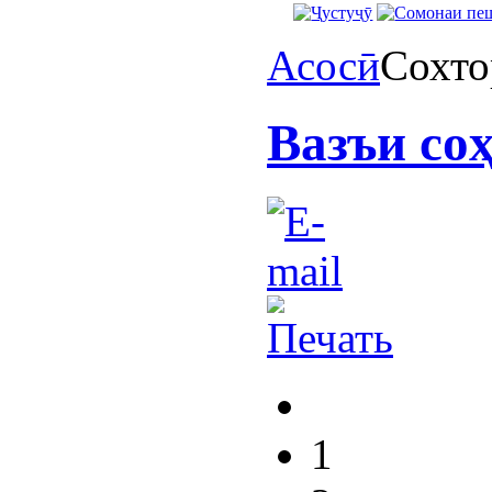
Асосӣ
Сохто
Вазъи со
1