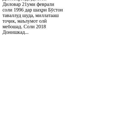
Диловар 21уми феврали
соли 1996 дар шаҳри Бӯстон
таваллуд шуда, миллатааш
тоҷик, маълумот олӣ
мебошад. Соли 2018
Донишкад...