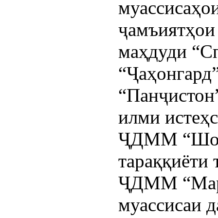
муассисаҳои
ҷамъиятҳои
маҳдуди “Сп
“Ҷаҳонгард”
“Панҷистон”
илми истеҳс
ҶДММ “Шоҳи
тараққиёти 
ҶДММ “Марв
муассисаи 