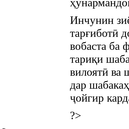
ҳунармандо
Инчунин зиё
тарғиботӣ д
вобаста ба 
тариқи шаб
вилоятӣ ва 
дар шабака
ҷойгир кард
?>