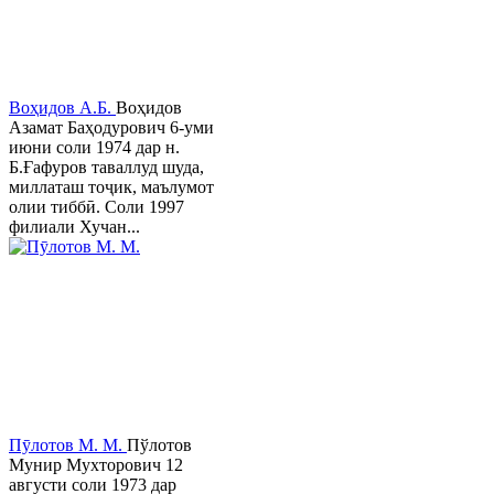
Воҳидов А.Б.
Воҳидов
Азамат Баҳодурович 6-уми
июни соли 1974 дар н.
Б.Ғафуров таваллуд шуда,
миллаташ тоҷик, маълумот
олии тиббӣ. Соли 1997
филиали Хучан...
Пӯлотов М. М.
Пўлотов
Мунир Мухторович 12
августи соли 1973 дар