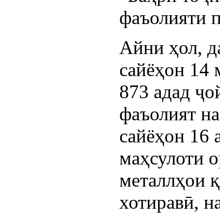
фаъолияти п
Айни ҳол, д
сайёҳон 14 
873 адад ҷо
фаъолият на
сайёҳон 16 
маҳсулоти 
металлҳои 
хотиравӣ, н