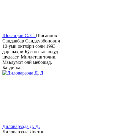
Шосаидов С. С.
Шосаидов
Саидакбар Саидқурбонович
10-уми октябри соли 1993
дар шаҳри Бўстон таваллуд
шудааст. Миллаташ тоҷик.
Маълумот олӣ мебошад.
Баъди ха...
Диловарзода Д. Д.
Диловарзода Достон