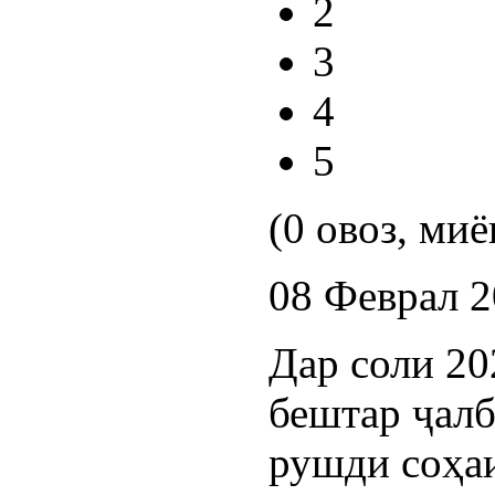
2
3
4
5
(0 овоз, миё
08 Феврал 
Дар соли 20
бештар ҷалб
рушди соҳаи