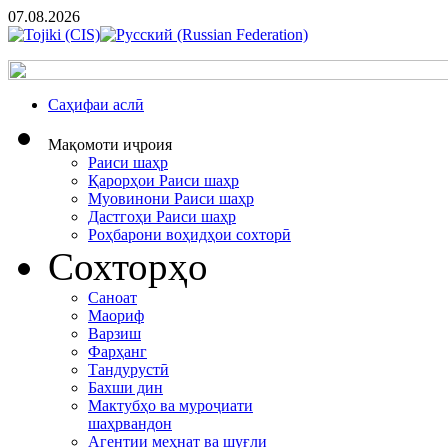
07.08.2026
Cаҳифаи аслӣ
Мақомоти иҷроия
Раиси шаҳр
Қарорҳои Раиси шаҳр
Муовинони Раиси шаҳр
Дастгоҳи Раиси шаҳр
Роҳбарони воҳидҳои сохторӣ
Сохторҳо
Саноат
Маориф
Варзиш
Фарҳанг
Тандурустӣ
Бахши дин
Мактубҳо ва муроҷиати
шаҳрвандон
Агентии меҳнат ва шуғли