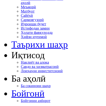
аҳолӣ
Меъморӣ
Матбуот
Сайёҳӣ
Сармоягузорӣ
Иҷроиши буҷет
Истифодаи замин
Ҳолати фавқулодда
Хифзи иҷтимоӣ
Таърихи шаҳр
Иқтисод
Нақлиёт ва алоқа
Савдо ва хизматрасонӣ
Лоиҳаҳои инвеститсионӣ
Ба аҳолӣ
Ба сокинони шаҳр
Бойгонӣ
Бойгонии ахборот