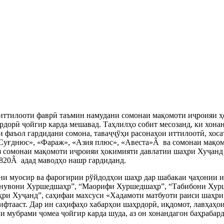
 иттилооти фаврӣ таъмин намудани сомонаи мақомоти иҷроияи ҳ
рдорӣ ҷойгир карда мешавад. Таҳлилҳо собит месозанд, ки хона
ди фаъол гардидани сомона, таваҷҷўҳи расонаҳои иттилоотӣ, хоса
уғднюс», «Фараж», «Азия плюс», «Авеста»Â ва сомонаи мақом
з сомонаи мақомоти иҷроияи ҳокимияти давлатии шаҳри Хуҷанд
а 820Â адад маводҳо нашр гардиданд.
ни муосир ва фарогирии рўйдодҳои шаҳр дар шабакаи ҷаҳонии и
онувони Хуршедшаҳр”, “Маорифи Хуршедшаҳр”, “Табибони Хурш
и Хуҷанд”, саҳифаи махсуси «Хадамоти матбуоти раиси шаҳри Х
ифтааст. Дар ин саҳифаҳо хабарҳои шаҳрдорӣ, иқдомот, лавҳаҳ
и мубрами ҷомеа ҷойгир карда шуда, аз он хонандагон баҳрабар