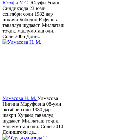
Юсуфӣ У. C.
Юсуфӣ Усмон
Сиддиқзода 23-юми
сентябри соли 1982 дар
ноҳияи Бобоҷон Ғафуров
таваллуд шудааст. Миллаташ
тоҷик, маълумоташ олӣ.
Соли 2005 Дони...
Ӯлмасова Н. М.
Ӯлмасова
Нигина Маруфовна 08-уми
октябри соли 1980 дар
шаҳри Хуҷанд таваллуд
шудааст. Миллаташ тоҷик,
маълумоташ олӣ. Соли 2010
Донишгоҳи да...