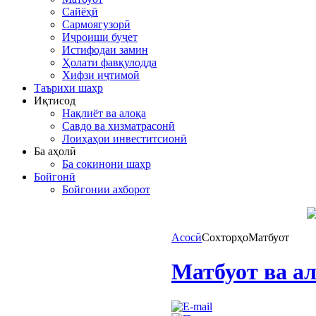
Сайёҳӣ
Сармоягузорӣ
Иҷроиши буҷет
Истифодаи замин
Ҳолати фавқулодда
Хифзи иҷтимоӣ
Таърихи шаҳр
Иқтисод
Нақлиёт ва алоқа
Савдо ва хизматрасонӣ
Лоиҳаҳои инвеститсионӣ
Ба аҳолӣ
Ба сокинони шаҳр
Бойгонӣ
Бойгонии ахборот
Асосӣ
Сохторҳо
Матбуот
Матбуот ва а