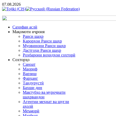
07.08.2026
Cаҳифаи аслӣ
Мақомоти иҷроия
Раиси шаҳр
Қарорҳои Раиси шаҳр
Муовинони Раиси шаҳр
Дастгоҳи Раиси шаҳр
Роҳбарони воҳидҳои сохторӣ
Сохторҳо
Саноат
Маориф
Варзиш
Фарҳанг
Тандурустӣ
Бахши дин
Мактубҳо ва муроҷиати
шаҳрвандон
Агентии меҳнат ва шуғли
аҳолӣ
Меъморӣ
Матбуот