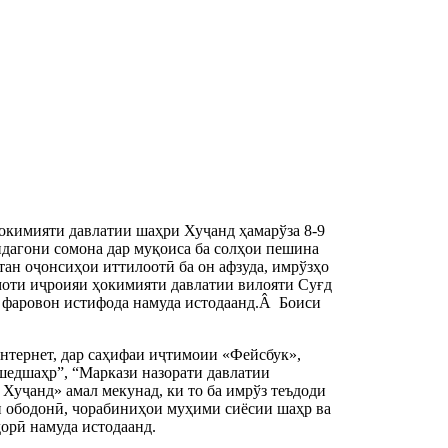
окимияти давлатии шаҳри Хуҷанд ҳамарўза 8-9
ндагони сомона дар муқоиса ба солҳои пешина
тан оҷонсиҳои иттилоотӣ ба он афзуда, имрўзҳо
оти иҷроияи ҳокимияти давлатии вилояти Суғд
 фаровон истифода намуда истодаанд.Â Боиси
нтернет, дар саҳифаи иҷтимоии «Фейсбук»,
едшаҳр”, “Маркази назорати давлатии
уҷанд» амал мекунад, ки то ба имрўз теъдоди
ои ободонӣ, чорабиниҳои муҳими сиёсии шаҳр ва
дорӣ намуда истодаанд.