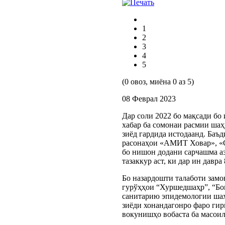
1
2
3
4
5
(0 овоз, миёна 0 аз 5)
08 Феврал 2023
Дар соли 2022 бо мақсади бо
хабар ба сомонаи расмии шаҳ
зиёд гардида истодаанд. Баъ
расонаҳои «АМИТ Ховар», «С
бо нишон додани сарчашма а
тазаккур аст, ки дар ин давр
Бо назардошти талаботи замо
гурўҳҳои “Хуршедшаҳр”, “Б
санитарию эпидемологии шаҳр
зиёди хонандагонро фаро гир
вокунишҳо вобаста ба масоил