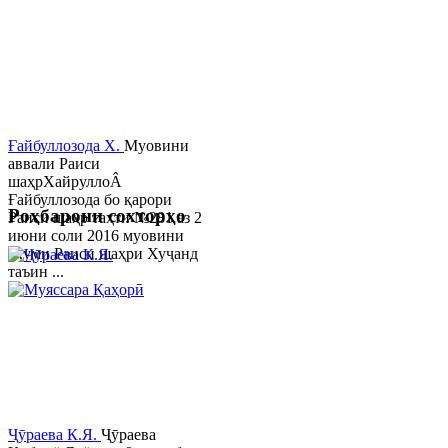
Ғайбуллозода Х.
Муовини
аввали Раиси
шаҳрХайруллоÂ
Ғайбуллозода бо қарори
Роҳбарони сохторҳо
Раиси шаҳр таҳти №281 аз 2
июни соли 2016 муовини
якуми Раиси шаҳри Хуҷанд
таъин ...
Ҷӯраева К.Я.
Ҷӯраева