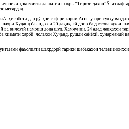
 иҷроияи ҳокимияти давлатии шаҳр - “Тирози ҷаҳон”Â аз дафта
ос мегардад.
враиÂ ҳисоботӣ дар рўзҳои сафари кории Асосгузори сулҳу ваҳд
шаҳри Хуҷанд ба андозаи 20 дақиқагӣ доир ба дастовардҳои ша
 ва вилоятӣ намоиш дода шуд. Ҳамчунин, 24 адад лавҳаҳои тар
ба хизмати ҳарбӣ, лолаҳои Хуҷанд, рушди сайёҳӣ, ҳунармандӣ ва
унтазами фаъолияти шаҳрдорӣ тариқи шабакаҳои телевизионҳои 