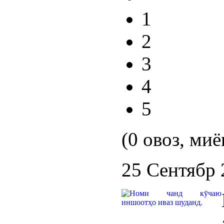
1
2
3
4
5
(0 овоз, миё
25 Сентябр 