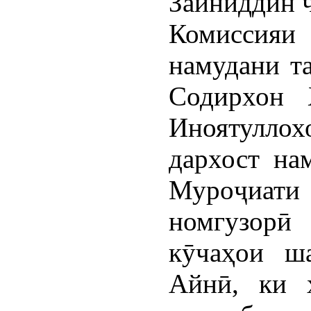
Зайниддин 
Комиссия
намудани т
Содирхон 
Иноятулло
дархост на
Муроҷиати 
номгузорӣ
кӯчаҳои ш
Айнӣ, ки 