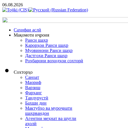
06.08.2026
Cаҳифаи аслӣ
Мақомоти иҷроия
Раиси шаҳр
Қарорҳои Раиси шаҳр
Муовинони Раиси шаҳр
Дастгоҳи Раиси шаҳр
Роҳбарони воҳидҳои сохторӣ
Сохторҳо
Саноат
Маориф
Варзиш
Фарҳанг
Тандурустӣ
Бахши дин
Мактубҳо ва муроҷиати
шаҳрвандон
Агентии меҳнат ва шуғли
аҳолӣ