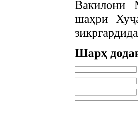
Вакилони 
шаҳри Хуҷ
зикргардид
Шарҳ дода