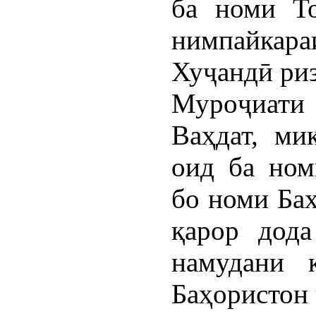
ба номи Т
нимпайка
Хуҷандӣ риз
Муроҷиат
Ваҳдат, ми
оид ба ном
бо номи Баҳ
қарор дода
намудани 
Баҳористон 