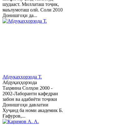
шудааст. Миллаташ тоҷик,
маълумоташ олӣ. Соли 2010
Донишгоҳи да...
Абдуқаҳҳорзода Т.
Абдуқаҳҳорзода
Таҳмина Солҳои 2000 -
2002-Лаборанти кафедраи
забон ва адабиёти тоҷики
Донишгоҳи давлатии
Хуҷанд ба номи академик Б.
Ғафуров,...