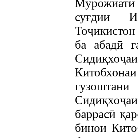
Мурожиати
суғдии Ит
Тоҷикистон
ба абадӣ г
Сидиқхоҷаи
Китобхонаи
гузоштан
Сидиқхоҷ
баррасӣ қар
бинои Кито