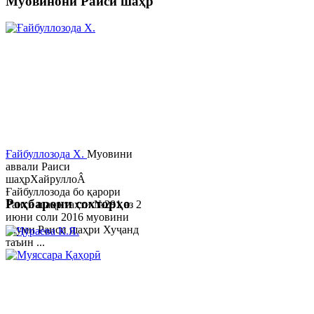
Муовинони Раиси шаҳр
Ғайбуллозода Х.
Муовини
аввали Раиси
шаҳрХайруллоÂ
Ғайбуллозода бо қарори
Роҳбарони сохторҳо
Раиси шаҳр таҳти №281 аз 2
июни соли 2016 муовини
якуми Раиси шаҳри Хуҷанд
таъин ...