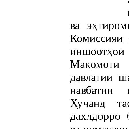
ва эҳтиром
Комиссияи 
иншоотҳои 
Мақомоти
давлатии ш
навбатии 
Хуҷанд та
дахлдорро 
ва номгузор