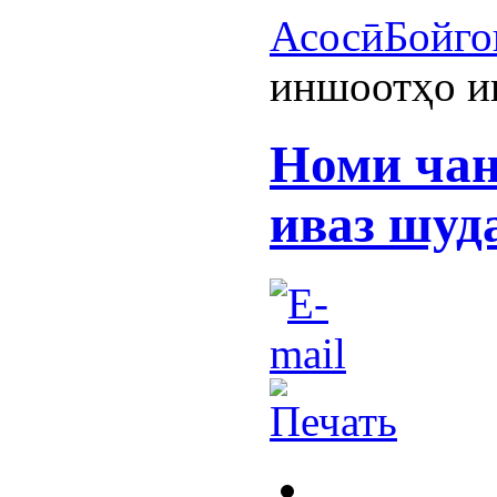
Асосӣ
Бойго
иншоотҳо и
Номи чан
иваз шуд