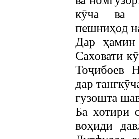
кӯча ва к
пешниҳод н
Дар ҳамин 
Саховати кӯ
Тоҷибоев Н
дар тангкӯч
гузошта шав
Ба хотири 
воҳиди дав