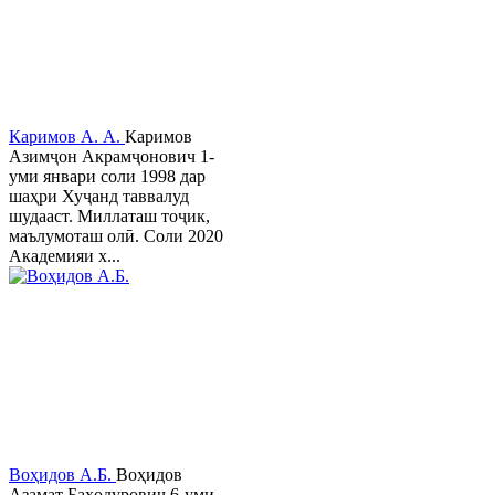
Каримов А. А.
Каримов
Азимҷон Акрамҷонович 1-
уми январи соли 1998 дар
шаҳри Хуҷанд таввалуд
шудааст. Миллаташ тоҷик,
маълумоташ олӣ. Соли 2020
Академияи х...
Воҳидов А.Б.
Воҳидов
Азамат Баҳодурович 6-уми