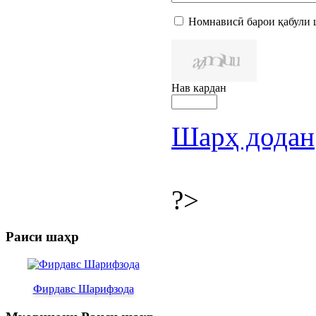
Номнависӣ барои қабули 
Нав кардан
Шарҳ додан
?>
Раиси шаҳр
Фирдавс Шарифзода