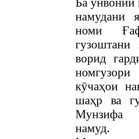
Ба унвонии 
намудани 
номи Ға
гузоштани 
ворид гард
номгузори
кӯчаҳои на
шаҳр ва гу
Мунзифа 
намуд.