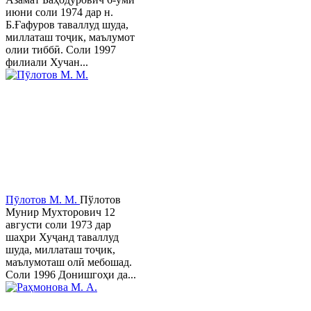
июни соли 1974 дар н.
Б.Ғафуров таваллуд шуда,
миллаташ тоҷик, маълумот
олии тиббӣ. Соли 1997
филиали Хучан...
Пӯлотов М. М.
Пўлотов
Мунир Мухторович 12
августи соли 1973 дар
шаҳри Хуҷанд таваллуд
шуда, миллаташ тоҷик,
маълумоташ олӣ мебошад.
Соли 1996 Донишгоҳи да...