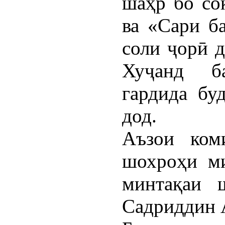
шаҳр бо со
ва «Сари ба
соли ҷорӣ 
Хуҷанд ба
гардида бу
дод.
Аъзои ком
шохроҳи ми
минтақаи 
Садриддин 