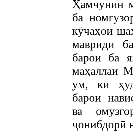
Ҳамчунин м
ба номгузо
кӯчаҳои ша
мавриди ба
барои ба я
маҳаллаи М
ум, ки ҳу
барои нави
ва омӯзго
ҷонибдорӣ 