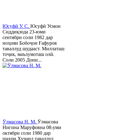
Юсуфӣ У. C.
Юсуфӣ Усмон
Сиддиқзода 23-юми
сентябри соли 1982 дар
ноҳияи Бобоҷон Ғафуров
таваллуд шудааст. Миллаташ
тоҷик, маълумоташ олӣ.
Соли 2005 Дони...
Ӯлмасова Н. М.
Ӯлмасова
Нигина Маруфовна 08-уми
октябри соли 1980 дар
шаҳри Хуҷанд таваллуд