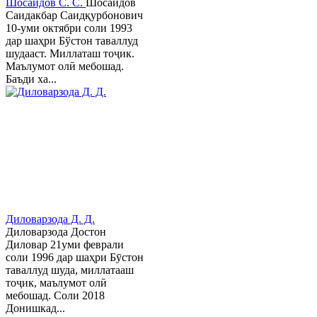
Шосаидов С. С.
Шосаидов
Саидакбар Саидқурбонович
10-уми октябри соли 1993
дар шаҳри Бўстон таваллуд
шудааст. Миллаташ тоҷик.
Маълумот олӣ мебошад.
Баъди ха...
Диловарзода Д. Д.
Диловарзода Достон
Диловар 21уми феврали
соли 1996 дар шаҳри Бӯстон
таваллуд шуда, миллатааш
тоҷик, маълумот олӣ
мебошад. Соли 2018
Донишкад...