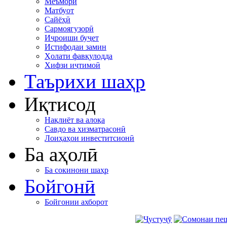
Меъморӣ
Матбуот
Сайёҳӣ
Сармоягузорӣ
Иҷроиши буҷет
Истифодаи замин
Ҳолати фавқулодда
Хифзи иҷтимоӣ
Таърихи шаҳр
Иқтисод
Нақлиёт ва алоқа
Савдо ва хизматрасонӣ
Лоиҳаҳои инвеститсионӣ
Ба аҳолӣ
Ба сокинони шаҳр
Бойгонӣ
Бойгонии ахборот