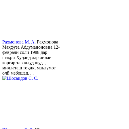
Раҳмонова М. А.
Раҳмонова
Маҳфуза Абдуманоновна 12-
феврали соли 1988 дар
шаҳри Хуҷанд дар оилаи
коргар таваллуд шуда,
миллаташ тоҷик, маълумот
олӣ мебошад. ...