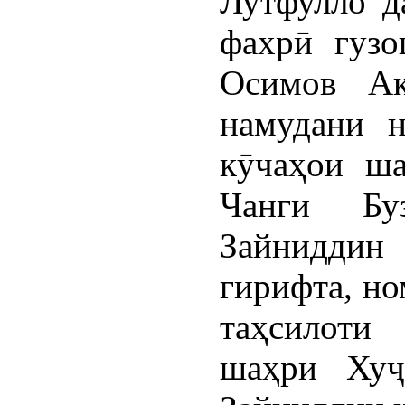
Лутфулло д
фахрӣ гузо
Осимов Ак
намудани н
кӯчаҳои ш
Чанги Бу
Зайниддин
гирифта, но
таҳсилот
шаҳри Хуҷ