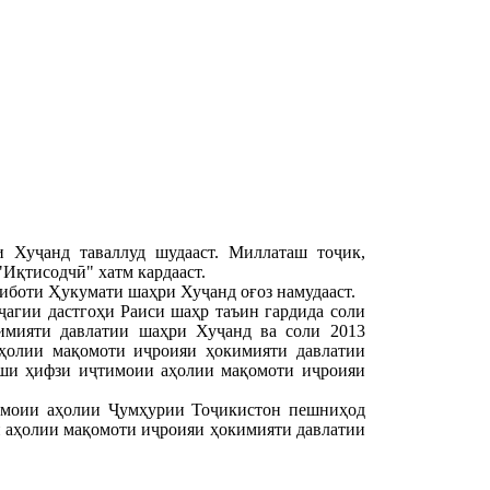
и Хуҷанд таваллуд шудааст. Миллаташ тоҷик,
Иқтисодчӣ" хатм кардааст.
иботи Ҳукумати шаҳри Хуҷанд оғоз намудааст.
агии дастгоҳи Раиси шаҳр таъин гардида соли
имияти давлатии шаҳри Хуҷанд ва соли 2013
ҳолии мақомоти иҷроияи ҳокимияти давлатии
хши ҳифзи иҷтимоии аҳолии мақомоти иҷроияи
тимоии аҳолии Ҷумҳурии Тоҷикистон пешниҳод
и аҳолии мақомоти иҷроияи ҳокимияти давлатии