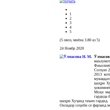
1
2
3
4
5
(5 овоз, миёна 3.80 аз 5)
24 Ноябр 2020
Ӯлмасо
маълумот
Фаъолият
Солҳои 2
2013 ко
муваққа
шаҳри Ху
ҳокимият
Моҳи мар
гардида 
шаҳри Хуҷанд таъин гардид.
Оиладор соҳиби ce фарзанд м