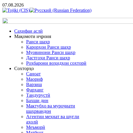
07.08.2026
Cаҳифаи аслӣ
Мақомоти иҷроия
Раиси шаҳр
Қарорҳои Раиси шаҳр
Муовинони Раиси шаҳр
Дастгоҳи Раиси шаҳр
Роҳбарони воҳидҳои сохторӣ
Сохторҳо
Саноат
Маориф
Варзиш
Фарҳанг
Тандурустӣ
Бахши дин
Мактубҳо ва муроҷиати
шаҳрвандон
Агентии меҳнат ва шуғли
аҳолӣ
Меъморӣ
Матбуот