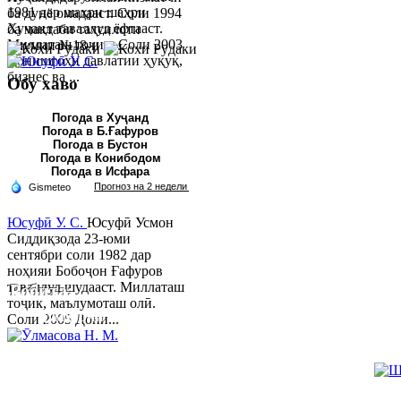
1981 дар шаҳри шаҳри
ба дунё омадааст. Соли 1994
Хуҷанд таваллуд ёфтааст.
ба мактаби таҳсилоти
Миллаташ тоҷик. Соли 2003
умумии №18-и ш...
Донишгоҳи давлатии ҳуқуқ,
бизнес ва ...
Обу хаво
Погода в Хуҷанд
Погода в Б.Ғафуров
Погода в Бустон
Погода в Конибодом
Погода в Исфара
Юсуфӣ У. C.
Юсуфӣ Усмон
Сиддиқзода 23-юми
сентябри соли 1982 дар
ноҳияи Бобоҷон Ғафуров
таваллуд шудааст. Миллаташ
Робита:
тоҷик, маълумоташ олӣ.
Ҷумҳурии Тоҷикистон, вилояти Суғд,
Соли 2005 Дони...
шаҳри Хуҷанд, хиёбони Р.Набиев 39.
Тел:/
Факс
:
992 3422 6-02-44, 992 3422 6-08-65