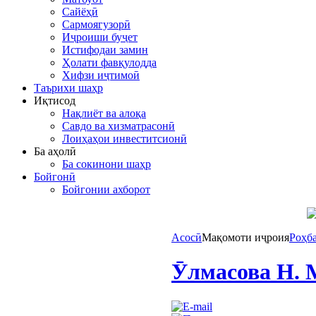
Сайёҳӣ
Сармоягузорӣ
Иҷроиши буҷет
Истифодаи замин
Ҳолати фавқулодда
Хифзи иҷтимоӣ
Таърихи шаҳр
Иқтисод
Нақлиёт ва алоқа
Савдо ва хизматрасонӣ
Лоиҳаҳои инвеститсионӣ
Ба аҳолӣ
Ба сокинони шаҳр
Бойгонӣ
Бойгонии ахборот
Асосӣ
Мақомоти иҷроия
Роҳб
Ӯлмасова Н. 