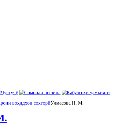
арони воҳидҳои сохторӣ
Ӯлмасова Н. М.
М.