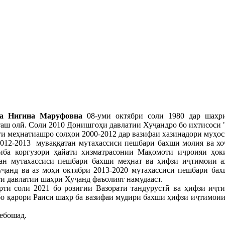
ва Нигина Маруфовна
08-уми октябри соли 1980 дар шаҳр
аш олӣ. Соли 2010 Донишгоҳи давлатии Хуҷандро бо ихтисоси "
и меҳнатиашро солҳои 2000-2012 дар вазифаи хазинадори муҳос
012-2013 муваққатан мутахассиси пешбари бахши молия ва хоҷ
тиба коргузори ҳайати хизматрасонии Мақомоти иҷроияи ҳок
тан мутахассиси пешбари бахши меҳнат ва ҳифзи иҷтимоии а
ҷанд ва аз моҳи октябри 2013-2020 мутахассиси пешбари ба
и давлатии шаҳри Хуҷанд фаъолият намудааст.
ти соли 2021 бо розигии Вазорати тандурустӣ ва ҳифзи иҷ
бо қарори Раиси шаҳр ба вазифаи мудири бахши ҳифзи иҷтимои
ебошад.