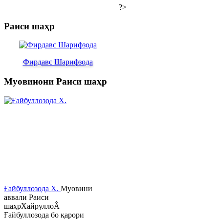
?>
Раиси шаҳр
Фирдавс Шарифзода
Муовинони Раиси шаҳр
Ғайбуллозода Х.
Муовини
аввали Раиси
шаҳрХайруллоÂ
Ғайбуллозода бо қарори