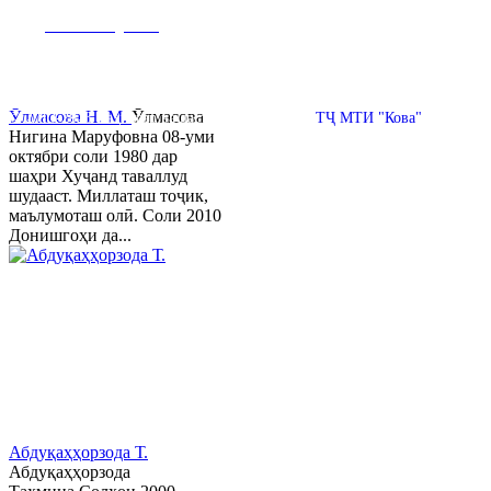
www.khujand.tj
,
e
-mail:
mihd-khujand@mail.ru
Ӯлмасова Н. М.
Ӯлмасова
© 2013-2023 Таҳиягар ва дастгирии техникӣ:
ТҶ МТИ "Кова"
Нигина Маруфовна 08-уми
октябри соли 1980 дар
шаҳри Хуҷанд таваллуд
шудааст. Миллаташ тоҷик,
маълумоташ олӣ. Соли 2010
Донишгоҳи да...
Абдуқаҳҳорзода Т.
Абдуқаҳҳорзода