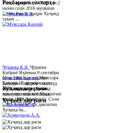
Роҳбарони сохторҳо
Раиси шаҳр таҳти №281 аз 2
июни соли 2016 муовини
якуми Раиси шаҳри Хуҷанд
таъин ...
Ҷӯраева К.Я.
Ҷӯраева
Кибриё Яҳёевна 9 сентябри
Муяссара Қаҳорӣ
Муяссара
соли 1966 дар ноҳияи
Қаҳорӣ 15 октябри соли
Бобоҷон Ғафуров таваллуд
Хуҷанд дар расм
1979 дар шаҳри Хуҷанд
шуда, миллаташ тоҷик,
таваллуд шудааст. Миллаташ
маълумот олӣ мебошад.
тоҷик. Маълумот олӣ. Соли
Соли 1997 Донишг...
Хуҷанд дар расм
2002 Донишгоҳи давлатии
Хуҷанд ба...