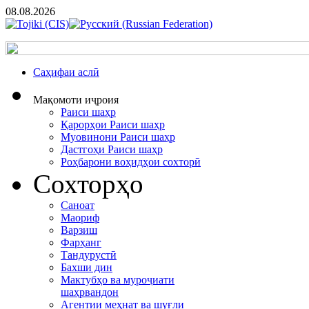
08.08.2026
Cаҳифаи аслӣ
Мақомоти иҷроия
Раиси шаҳр
Қарорҳои Раиси шаҳр
Муовинони Раиси шаҳр
Дастгоҳи Раиси шаҳр
Роҳбарони воҳидҳои сохторӣ
Сохторҳо
Саноат
Маориф
Варзиш
Фарҳанг
Тандурустӣ
Бахши дин
Мактубҳо ва муроҷиати
шаҳрвандон
Агентии меҳнат ва шуғли