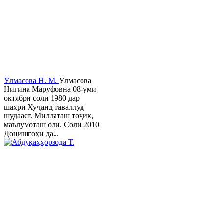
Ӯлмасова Н. М.
Ӯлмасова
Нигина Маруфовна 08-уми
октябри соли 1980 дар
шаҳри Хуҷанд таваллуд
шудааст. Миллаташ тоҷик,
маълумоташ олӣ. Соли 2010
Донишгоҳи да...