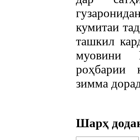
гузаронид
кумитаи тад
ташкил кар
муовини 
роҳбарии 
зимма дорад
Шарҳ дода