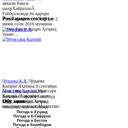
аввали Раиси
шаҳрХайруллоÂ
Ғайбуллозода бо қарори
Роҳбарони сохторҳо
Раиси шаҳр таҳти №281 аз 2
июни соли 2016 муовини
якуми Раиси шаҳри Хуҷанд
таъин ...
Ҷӯраева К.Я.
Ҷӯраева
Кибриё Яҳёевна 9 сентябри
Муяссара Қаҳорӣ
Муяссара
соли 1966 дар ноҳияи
Қаҳорӣ 15 октябри соли
Бобоҷон Ғафуров таваллуд
Обу хаво
1979 дар шаҳри Хуҷанд
шуда, миллаташ тоҷик,
таваллуд шудааст. Миллаташ
маълумот олӣ мебошад.
тоҷик. Маълумот олӣ. Соли
Соли 1997 Донишг...
Погода в Хуҷанд
Погода в Б.Ғафуров
2002 Донишгоҳи давлатии
Погода в Бустон
Хуҷанд ба...
Погода в Конибодом