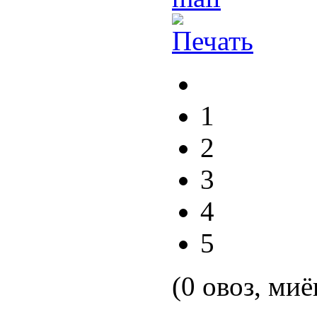
1
2
3
4
5
(0 овоз, миё