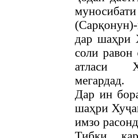
муносибати
(Сарқонун)
дар шаҳри 
соли равон
атласи Х
мегардад.
Дар ин бор
шаҳри Хуҷа
имзо расонд
Тибқи қар