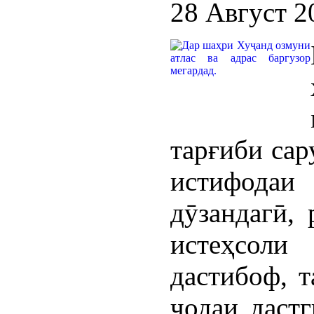
28 Август 2
тарғиби сар
истифод
дӯзандагӣ,
истеҳсоли
дастибоф, т
ҷодаи дастг