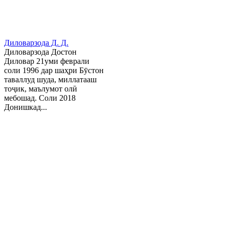
Диловарзода Д. Д.
Диловарзода Достон
Диловар 21уми феврали
соли 1996 дар шаҳри Бӯстон
таваллуд шуда, миллатааш
тоҷик, маълумот олӣ
мебошад. Соли 2018
Донишкад...