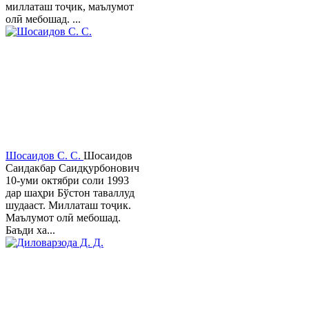
миллаташ тоҷик, маълумот
олӣ мебошад. ...
Шосаидов С. С.
Шосаидов
Саидакбар Саидқурбонович
10-уми октябри соли 1993
дар шаҳри Бўстон таваллуд
шудааст. Миллаташ тоҷик.
Маълумот олӣ мебошад.
Баъди ха...