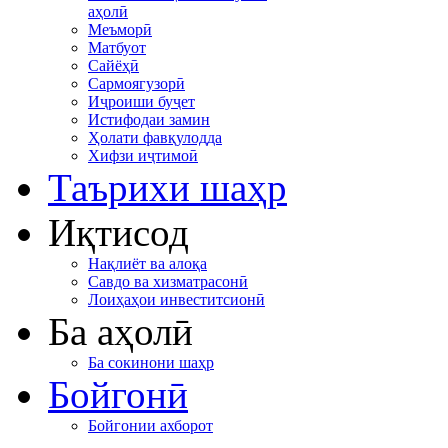
аҳолӣ
Меъморӣ
Матбуот
Сайёҳӣ
Сармоягузорӣ
Иҷроиши буҷет
Истифодаи замин
Ҳолати фавқулодда
Хифзи иҷтимоӣ
Таърихи шаҳр
Иқтисод
Нақлиёт ва алоқа
Савдо ва хизматрасонӣ
Лоиҳаҳои инвеститсионӣ
Ба аҳолӣ
Ба сокинони шаҳр
Бойгонӣ
Бойгонии ахборот