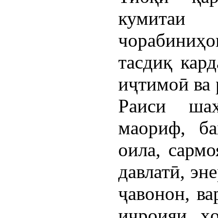
кумитаи
чорабиниҳ
тасдиқ кар
иҷтимоӣ ва 
Раиси шаҳ
маориф, б
оила, сармо
давлатӣ, эне
ҷавонон, ва
иҷроияи ҳо