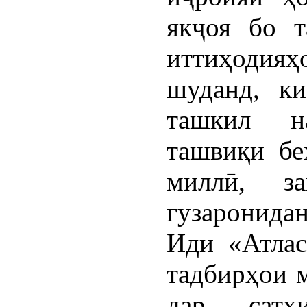
якҷоя бо т
иттиҳодияҳ
шуданд, ки
ташкил н
ташвиқи бе
миллӣ, з
гузаронид
Иди «Атлас
тадбирҳои 
дар сат