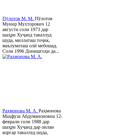
Пӯлотов М. М.
Пўлотов
Мунир Мухторович 12
августи соли 1973 дар
шаҳри Хуҷанд таваллуд
шуда, миллаташ тоҷик,
маълумоташ олӣ мебошад.
Соли 1996 Донишгоҳи да...
Раҳмонова М. А.
Раҳмонова
Маҳфуза Абдуманоновна 12-
феврали соли 1988 дар
шаҳри Хуҷанд дар оилаи
коргар таваллуд шуда,