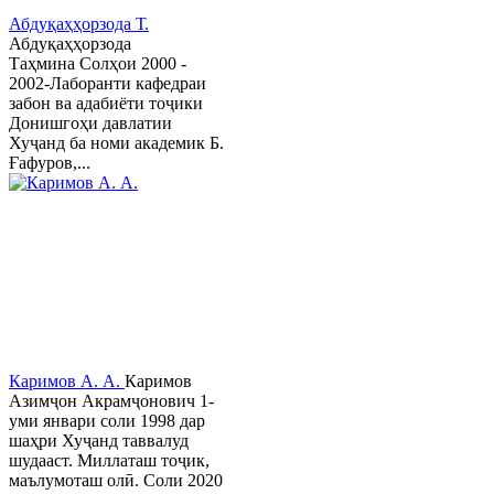
Абдуқаҳҳорзода Т.
Абдуқаҳҳорзода
Таҳмина Солҳои 2000 -
2002-Лаборанти кафедраи
забон ва адабиёти тоҷики
Донишгоҳи давлатии
Хуҷанд ба номи академик Б.
Ғафуров,...
Каримов А. А.
Каримов
Азимҷон Акрамҷонович 1-
уми январи соли 1998 дар
шаҳри Хуҷанд таввалуд
шудааст. Миллаташ тоҷик,
маълумоташ олӣ. Соли 2020