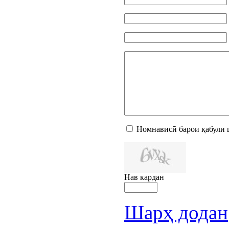
Номнависӣ барои қабули 
Нав кардан
Шарҳ додан