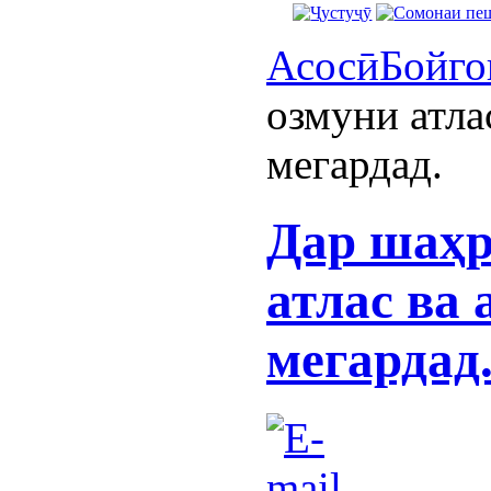
Асосӣ
Бойго
озмуни атла
мегардад.
Дар шаҳр
атлас ва 
мегардад