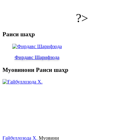
?>
Раиси шаҳр
Фирдавс Шарифзода
Муовинони Раиси шаҳр
Ғайбуллозода Х.
Муовини