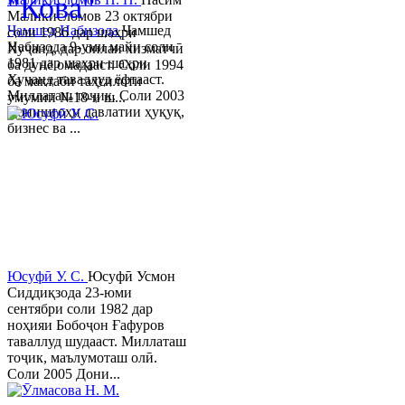
"Кова"
Маликисломов 23 октябри
Ҷамшед Набизода
Ҷамшед
соли 1986 дар шаҳри
Набизода 9-уми майи соли
Хуҷанд, дар оилаи хизматчӣ
1981 дар шаҳри шаҳри
ба дунё омадааст. Соли 1994
Хуҷанд таваллуд ёфтааст.
ба мактаби таҳсилоти
Миллаташ тоҷик. Соли 2003
умумии №18-и ш...
Донишгоҳи давлатии ҳуқуқ,
бизнес ва ...
Юсуфӣ У. C.
Юсуфӣ Усмон
Сиддиқзода 23-юми
сентябри соли 1982 дар
ноҳияи Бобоҷон Ғафуров
таваллуд шудааст. Миллаташ
тоҷик, маълумоташ олӣ.
Соли 2005 Дони...