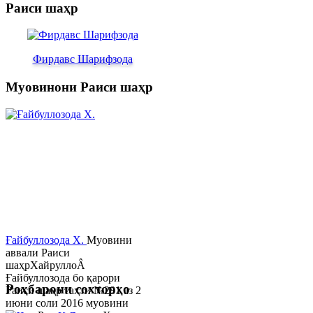
Раиси шаҳр
Фирдавс Шарифзода
Муовинони Раиси шаҳр
Ғайбуллозода Х.
Муовини
аввали Раиси
шаҳрХайруллоÂ
Ғайбуллозода бо қарори
Роҳбарони сохторҳо
Раиси шаҳр таҳти №281 аз 2
июни соли 2016 муовини