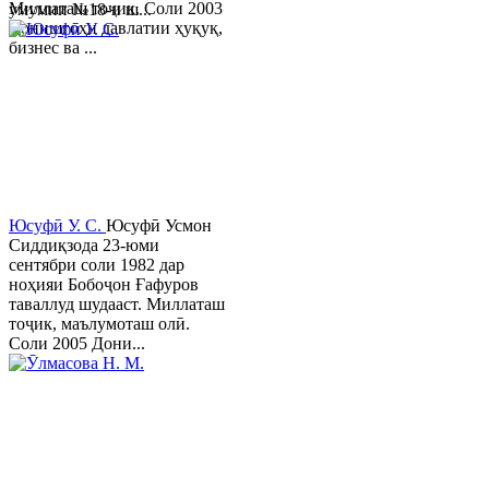
Миллаташ тоҷик. Соли 2003
умумии №18-и ш...
Донишгоҳи давлатии ҳуқуқ,
бизнес ва ...
Юсуфӣ У. C.
Юсуфӣ Усмон
Сиддиқзода 23-юми
сентябри соли 1982 дар
ноҳияи Бобоҷон Ғафуров
таваллуд шудааст. Миллаташ
тоҷик, маълумоташ олӣ.
Соли 2005 Дони...