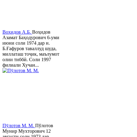
Воҳидов А.Б.
Воҳидов
Азамат Баҳодурович 6-уми
июни соли 1974 дар н.
Б.Ғафуров таваллуд шуда,
миллаташ тоҷик, маълумот
олии тиббӣ. Соли 1997
филиали Хучан...
Пӯлотов М. М.
Пўлотов
Мунир Мухторович 12
августи соли 1973 дар