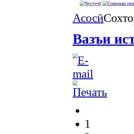
Асосӣ
Сохто
Вазъи ис
1