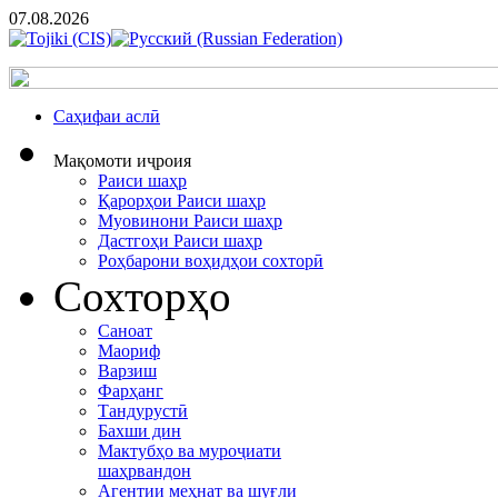
07.08.2026
Cаҳифаи аслӣ
Мақомоти иҷроия
Раиси шаҳр
Қарорҳои Раиси шаҳр
Муовинони Раиси шаҳр
Дастгоҳи Раиси шаҳр
Роҳбарони воҳидҳои сохторӣ
Сохторҳо
Саноат
Маориф
Варзиш
Фарҳанг
Тандурустӣ
Бахши дин
Мактубҳо ва муроҷиати
шаҳрвандон
Агентии меҳнат ва шуғли