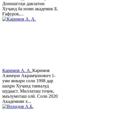
Донишгоҳи давлатии
Хуҷанд ба номи академик Б.
Ғафуров,...
Каримов А. А.
Каримов
Азимҷон Акрамҷонович 1-
уми январи соли 1998 дар
шаҳри Хуҷанд таввалуд
шудааст. Миллаташ тоҷик,
маълумоташ олӣ. Соли 2020
Академияи х...