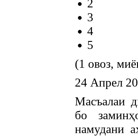
2
3
4
5
(1 овоз, миё
24 Апрел 2
Масъалаи д
бо заминҳ
намудани а