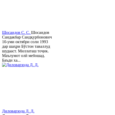
Шосаидов С. С.
Шосаидов
Саидакбар Саидқурбонович
10-уми октябри соли 1993
дар шаҳри Бўстон таваллуд
шудааст. Миллаташ тоҷик.
Маълумот олӣ мебошад.
Баъди ха...
Диловарзода Д. Д.