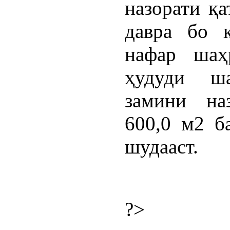
назорати қа
давра бо 
нафар шаҳ
ҳудуди ш
замини на
600,0 м2 б
шудааст.
?>