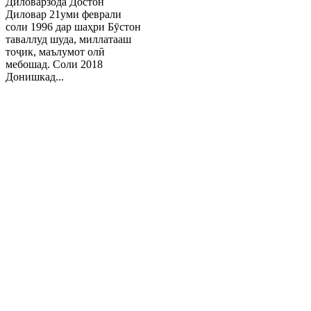
Диловарзода Достон
Диловар 21уми феврали
соли 1996 дар шаҳри Бӯстон
таваллуд шуда, миллатааш
тоҷик, маълумот олӣ
мебошад. Соли 2018
Донишкад...