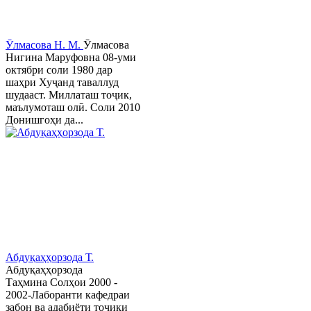
Ӯлмасова Н. М.
Ӯлмасова
Нигина Маруфовна 08-уми
октябри соли 1980 дар
шаҳри Хуҷанд таваллуд
шудааст. Миллаташ тоҷик,
маълумоташ олӣ. Соли 2010
Донишгоҳи да...
Абдуқаҳҳорзода Т.
Абдуқаҳҳорзода
Таҳмина Солҳои 2000 -
2002-Лаборанти кафедраи
забон ва адабиёти тоҷики