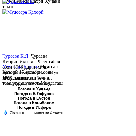
якуми Раиси шаҳри Хуҷанд
таъин ...
Ҷӯраева К.Я.
Ҷӯраева
Кибриё Яҳёевна 9 сентябри
Муяссара Қаҳорӣ
Муяссара
соли 1966 дар ноҳияи
Қаҳорӣ 15 октябри соли
Бобоҷон Ғафуров таваллуд
Обу хаво
1979 дар шаҳри Хуҷанд
шуда, миллаташ тоҷик,
таваллуд шудааст. Миллаташ
маълумот олӣ мебошад.
тоҷик. Маълумот олӣ. Соли
Соли 1997 Донишг...
Погода в Хуҷанд
Погода в Б.Ғафуров
2002 Донишгоҳи давлатии
Погода в Бустон
Хуҷанд ба...
Погода в Конибодом
Погода в Исфара