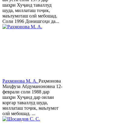
шаҳри Хуҷанд таваллуд
шуда, миллаташ тоҷик,
маълумоташ олӣ мебошад.
Соли 1996 Донишгоҳи да...
Раҳмонова М. А.
Раҳмонова
Маҳфуза Абдуманоновна 12-
феврали соли 1988 дар
шаҳри Хуҷанд дар оилаи
коргар таваллуд шуда,
миллаташ тоҷик, маълумот
олӣ мебошад. ...