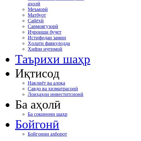
аҳолӣ
Меъморӣ
Матбуот
Сайёҳӣ
Сармоягузорӣ
Иҷроиши буҷет
Истифодаи замин
Ҳолати фавқулодда
Хифзи иҷтимоӣ
Таърихи шаҳр
Иқтисод
Нақлиёт ва алоқа
Савдо ва хизматрасонӣ
Лоиҳаҳои инвеститсионӣ
Ба аҳолӣ
Ба сокинони шаҳр
Бойгонӣ
Бойгонии ахборот