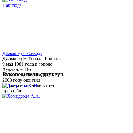
Джамшед Набизода
Джамшед Набизода. Родился
9 мая 1981 года в городе
Худжанде. По
Руководители структур
национальности таджик. В
2003 году окончил
Таджикский университет
права, биз...