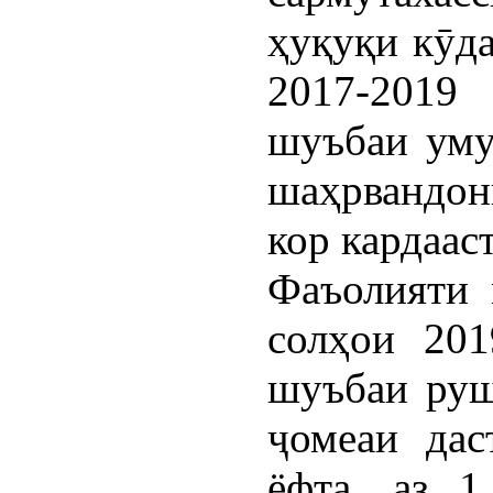
ҳуқуқи кӯд
2017-2019
шуъбаи уму
шаҳрвандо
кор кардааст
Фаъолияти
солҳои 201
шуъбаи руш
ҷомеаи дас
ёфта, аз 