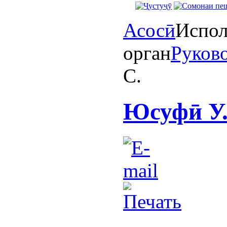
Асосӣ
Испол
орган
Руково
C.
Юсуфӣ У.