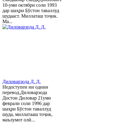
10-уми октябри соли 1993
дар шаҳри Бўстон таваллуд
шудааст. Миллаташ тоҷик.
Ма...
Диловарзода Д. Д.
Недоступен ни однин
перевод.Диловарзода
Достон Диловар 21уми
феврали соли 1996 дар
шаҳри Бӯстон таваллуд
шуда, миллатааш тоҷик,
маълумот олӣ...