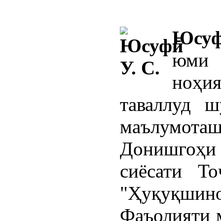
Юсуф
юми 
ноҳ
таваллуд ш
маълумо
Донишгоҳи д
сиёсати То
"Ҳуқуқшинос
Фаъолияти 