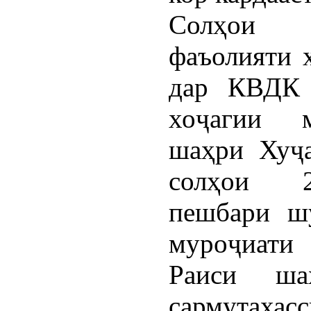
Солҳои 
фаъолияти 
дар КВДК 
хоҷагии м
шаҳри Хуҷа
солҳои 2
пешбари шу
муроҷиати
Раиси ша
сармутахасс