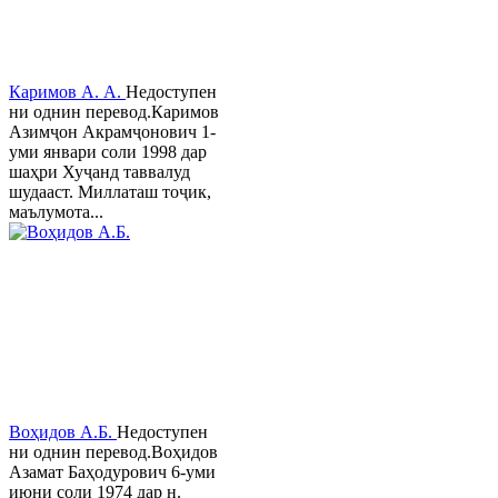
Каримов А. А.
Недоступен
ни однин перевод.Каримов
Азимҷон Акрамҷонович 1-
уми январи соли 1998 дар
шаҳри Хуҷанд таввалуд
шудааст. Миллаташ тоҷик,
маълумота...
Воҳидов А.Б.
Недоступен
ни однин перевод.Воҳидов
Азамат Баҳодурович 6-уми
июни соли 1974 дар н.