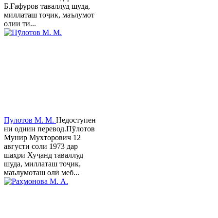
Б.Ғафуров таваллуд шуда,
миллаташ тоҷик, маълумот
олии ти...
Пӯлотов М. М.
Недоступен
ни однин перевод.Пўлотов
Мунир Мухторович 12
августи соли 1973 дар
шаҳри Хуҷанд таваллуд
шуда, миллаташ тоҷик,
маълумоташ олӣ меб...