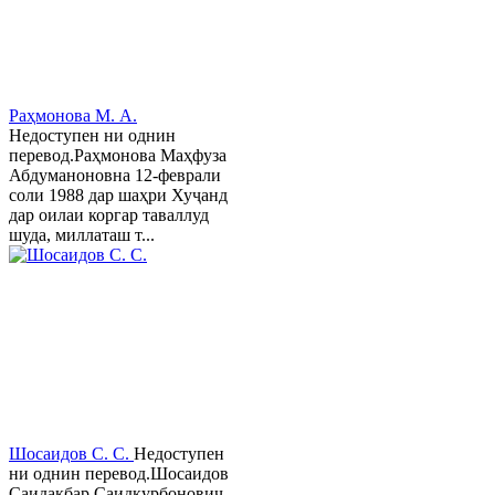
Раҳмонова М. А.
Недоступен ни однин
перевод.Раҳмонова Маҳфуза
Абдуманоновна 12-феврали
соли 1988 дар шаҳри Хуҷанд
дар оилаи коргар таваллуд
шуда, миллаташ т...
Шосаидов С. С.
Недоступен
ни однин перевод.Шосаидов
Саидакбар Саидқурбонович