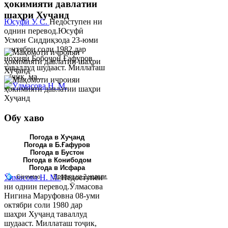
ҳокимияти давлатии
шаҳри Хуҷанд
Юсуфӣ У. C.
Недоступен ни
однин перевод.Юсуфӣ
Усмон Сиддиқзода 23-юми
сентябри соли 1982 дар
ноҳияи Бобоҷон Ғафуров
таваллуд шудааст. Миллаташ
тоҷик, ма...
Обу хаво
Погода в Хуҷанд
Погода в Б.Ғафуров
Погода в Бустон
Погода в Конибодом
Погода в Исфара
Ӯлмасова Н. М.
Недоступен
ни однин перевод.Ӯлмасова
Нигина Маруфовна 08-уми
октябри соли 1980 дар
шаҳри Хуҷанд таваллуд
шудааст. Миллаташ тоҷик,