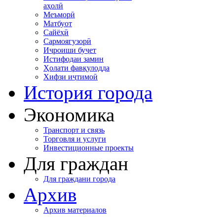
аҳолӣ
Меъморӣ
Матбуот
Сайёҳӣ
Сармоягузорӣ
Иҷроиши буҷет
Истифодаи замин
Ҳолати фавқулодда
Хифзи иҷтимоӣ
История города
Экономика
Транспорт и связь
Торговля и услуги
Инвестиционные проекты
Для граждан
Для граждани города
Архив
Архив материалов