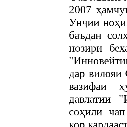
2007 ҳамчу
Унҷии ноҳия
баъдан сол
нозири бе
"Инновейти
дар вилояи 
вазифаи ҳ
давлатии "
соҳили чап
кор кардааст