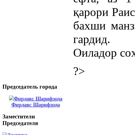
қарори Раис
бахши ман
гардид.
Оиладор соҳ
?>
Председатель города
Фирдавс Шарифзода
Заместители
Председателя