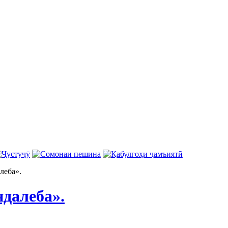
леба».
ндалеба».