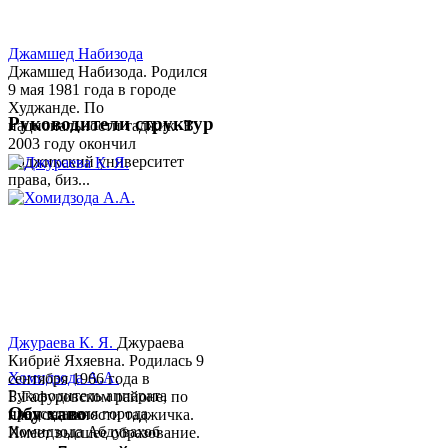
Джамшед Набизода
Джамшед Набизода. Родился
9 мая 1981 года в городе
Худжанде. По
Руководители структур
национальности таджик. В
2003 году окончил
Таджикский университет
права, биз...
Джураева К. Я.
Джураева
Кибриё Яхяевна. Родилась 9
Хомидзода А.А.
сентября 1966 года в
Руководитель аппарата
Б.Гафуровском районе, по
Обу хаво
председателя города
национальности таджичка.
Хомидзода Абдувахоб
Имеет высшее образование.