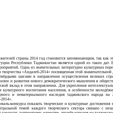
 жителей страны 2014 год становится запоминающим, так как эт
туции Республики Таджикистан является одной из таких дат. В
роприятий. Одна из значительных литературно культурных пер
 творчества «Андалеб-2014» посвященная этой знаменательной 
твёрдыми шагами в направлении осуществления великих страт
жизни и развития нового демократического мышления в обществ
 свой вклад в этом направлении. Для укрепления интеллектуал
е культурного воспитания населения, в особенности молодёжи
ного и нематериального наследия таджикского народа на 2
-2014».
иваль-конкурса показать творческие и культурные достижения
тральной темой каждого творческого сектора связано с нез
гордости, патриотизму, единстве, дружбе народов на таджикско