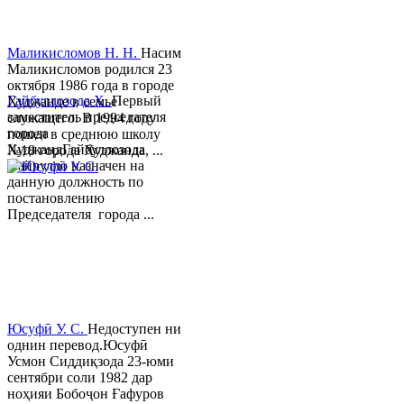
Маликисломов Н. Н.
Насим
Маликисломов родился 23
октября 1986 года в городе
Гайбуллозода Х.
Первый
Худжанде в семье
заместитель председателя
служащего. В 1994 году
города
пошел в среднюю школу
ХуджандГайбуллозода
№18 города Худжанда, ...
Хайрулло назначен на
данную должность по
постановлению
Председателя города ...
Юсуфӣ У. C.
Недоступен ни
однин перевод.Юсуфӣ
Усмон Сиддиқзода 23-юми
сентябри соли 1982 дар
ноҳияи Бобоҷон Ғафуров