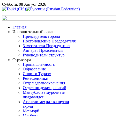
Суббота, 08 Август 2026
Главная
Исполнительный орган
Председатель города
Постоновление Председателя
Заместители Председателя
Аппарат Председателя
Руководители структур
Структура
Промышленность
Образование
Спорт и Туризм
Ремесленники
Отдел здравоохранения
Отдел по делам религий
Мактубҳо ва муроҷиати
шаҳрвандон
Агентии меҳнат ва шуғли
аҳолӣ
Меъморӣ
Матбуот