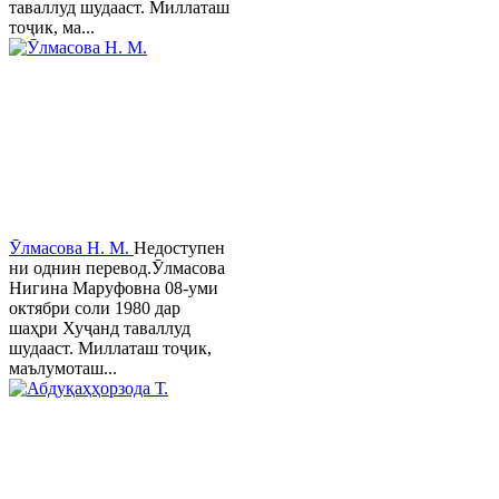
таваллуд шудааст. Миллаташ
тоҷик, ма...
Ӯлмасова Н. М.
Недоступен
ни однин перевод.Ӯлмасова
Нигина Маруфовна 08-уми
октябри соли 1980 дар
шаҳри Хуҷанд таваллуд
шудааст. Миллаташ тоҷик,
маълумоташ...