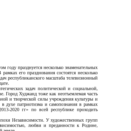
ом году празднуется несколько знаменательных
 рамках его празднования состоятся несколько
едач республиканского масштаба телевизионный
дате.
егических задач политической и социальной,
е. Город Худжанд тоже как неотъемлемая часть
ьной и творческой силы учреждения культуры и
 в духе патриотизма и самопознания в рамках
013-2020 гг» по всей республике проходить
 эпохи Независимости. У художественных групп
ависимостью, любви и преданности к Родине,
й земле.