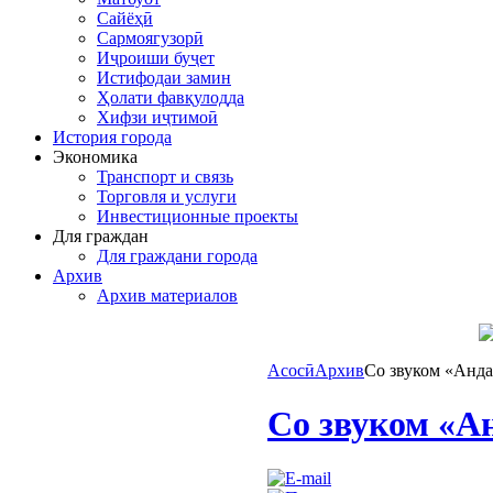
Сайёҳӣ
Сармоягузорӣ
Иҷроиши буҷет
Истифодаи замин
Ҳолати фавқулодда
Хифзи иҷтимоӣ
История города
Экономика
Транспорт и связь
Торговля и услуги
Инвестиционные проекты
Для граждан
Для граждани города
Архив
Архив материалов
Асосӣ
Архив
Со звуком «Анда
Со звуком «А