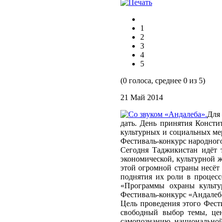
1
2
3
4
5
(0 голоса, среднее 0 из 5)
21 Май 2014
Для
дать. День принятия Консти
культурных и социальных ме
Фестиваль-конкурс народного
Сегодня Таджикистан идёт 
экономической, культурной 
этой огромной страны несёт
поднятия их роли в процесс
«Программы охраны культур
Фестиваль-конкурс «Андалеб
Цель проведения этого Фест
свободный выбор темы, цен
самопознанию, национальной 