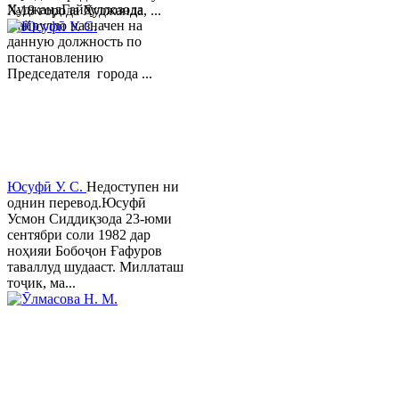
ХуджандГайбуллозода
№18 города Худжанда, ...
Хайрулло назначен на
данную должность по
постановлению
Председателя города ...
Юсуфӣ У. C.
Недоступен ни
однин перевод.Юсуфӣ
Усмон Сиддиқзода 23-юми
сентябри соли 1982 дар
ноҳияи Бобоҷон Ғафуров
таваллуд шудааст. Миллаташ
тоҷик, ма...