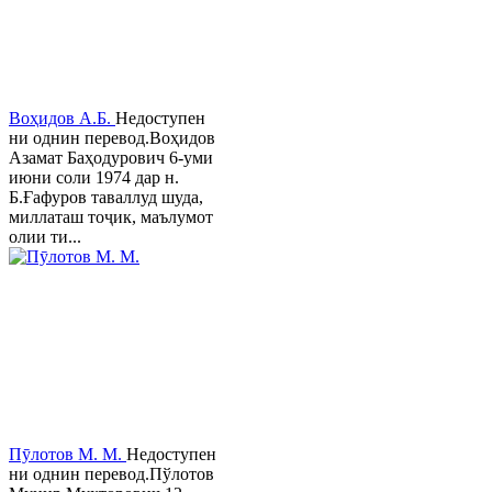
Воҳидов А.Б.
Недоступен
ни однин перевод.Воҳидов
Азамат Баҳодурович 6-уми
июни соли 1974 дар н.
Б.Ғафуров таваллуд шуда,
миллаташ тоҷик, маълумот
олии ти...
Пӯлотов М. М.
Недоступен
ни однин перевод.Пўлотов