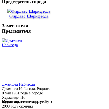
Председатель города
Фирдавс Шарифзода
Заместители
Председателя
Джамшед Набизода
Джамшед Набизода. Родился
9 мая 1981 года в городе
Худжанде. По
Руководители структур
национальности таджик. В
2003 году окончил