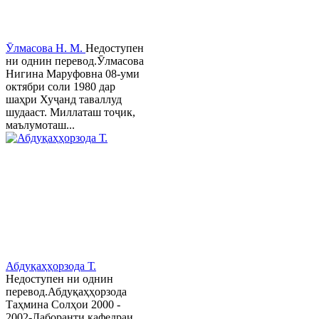
Ӯлмасова Н. М.
Недоступен
ни однин перевод.Ӯлмасова
Нигина Маруфовна 08-уми
октябри соли 1980 дар
шаҳри Хуҷанд таваллуд
шудааст. Миллаташ тоҷик,
маълумоташ...
Абдуқаҳҳорзода Т.
Недоступен ни однин
перевод.Абдуқаҳҳорзода
Таҳмина Солҳои 2000 -
2002-Лаборанти кафедраи