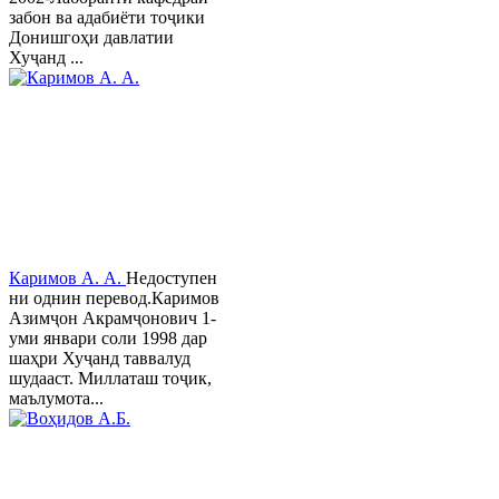
забон ва адабиёти тоҷики
Донишгоҳи давлатии
Хуҷанд ...
Каримов А. А.
Недоступен
ни однин перевод.Каримов
Азимҷон Акрамҷонович 1-
уми январи соли 1998 дар
шаҳри Хуҷанд таввалуд
шудааст. Миллаташ тоҷик,
маълумота...