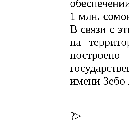
обеспечени
1 млн. сомо
В связи с э
на террито
постр
государст
имени Зебо
?>