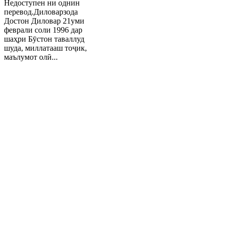
Недоступен ни однин
перевод.Диловарзода
Достон Диловар 21уми
феврали соли 1996 дар
шаҳри Бӯстон таваллуд
шуда, миллатааш тоҷик,
маълумот олӣ...