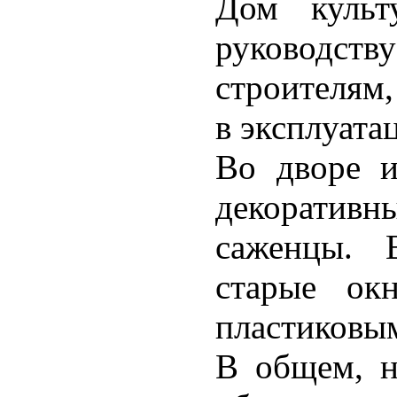
Дом куль
руководс
строителям,
в эксплуата
Во дворе и
декоративн
саженцы. 
старые ок
пластиковы
В общем, н