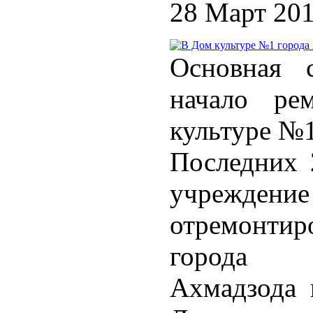
28 Март 20
Основная с
начало ре
культуре №1
Последних 
учрежде
отремонти
города 
Ахмадзода 