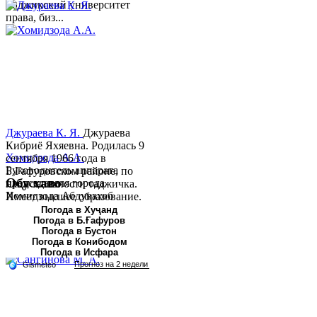
Таджикский университет
права, биз...
Джураева К. Я.
Джураева
Кибриё Яхяевна. Родилась 9
Хомидзода А.А.
сентября 1966 года в
Руководитель аппарата
Б.Гафуровском районе, по
Обу хаво
председателя города
национальности таджичка.
Хомидзода Абдувахоб
Имеет высшее образование.
Абдумаджид родился 8
В 1997 ...
Погода в Хуҷанд
Погода в Б.Ғафуров
июня 1978 года в городе
Погода в Бустон
Худжанде. По
Погода в Конибодом
национальности...
Погода в Исфара