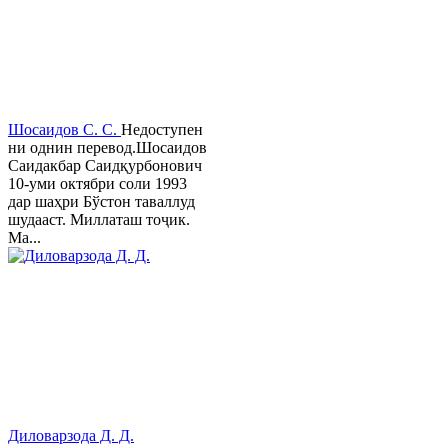
Шосаидов С. С.
Недоступен
ни однин перевод.Шосаидов
Саидакбар Саидқурбонович
10-уми октябри соли 1993
дар шаҳри Бўстон таваллуд
шудааст. Миллаташ тоҷик.
Ма...
Диловарзода Д. Д.