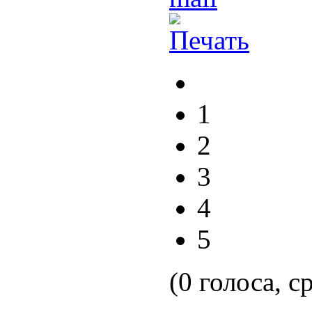
1
2
3
4
5
(0 голоса, с