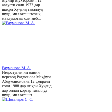
Мунир Мухторович 12
августи соли 1973 дар
шаҳри Хуҷанд таваллуд
шуда, миллаташ тоҷик,
маълумоташ олӣ меб...
Раҳмонова М. А.
Недоступен ни однин
перевод.Раҳмонова Маҳфуза
Абдуманоновна 12-феврали
соли 1988 дар шаҳри Хуҷанд
дар оилаи коргар таваллуд
шуда, миллаташ т...