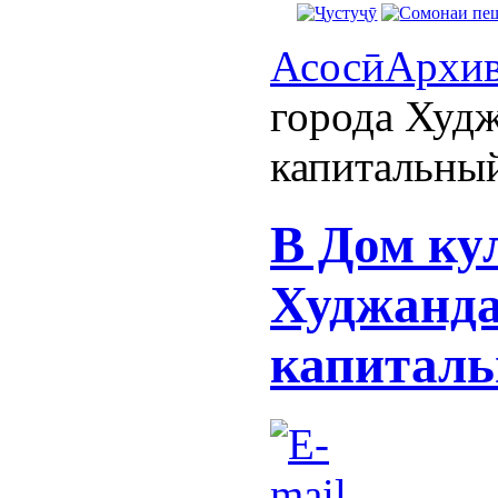
Асосӣ
Архи
города Худ
капитальный
В Дом ку
Худжанда
капиталь