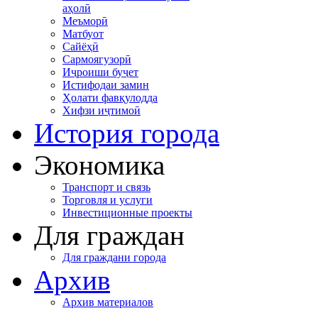
аҳолӣ
Меъморӣ
Матбуот
Сайёҳӣ
Сармоягузорӣ
Иҷроиши буҷет
Истифодаи замин
Ҳолати фавқулодда
Хифзи иҷтимоӣ
История города
Экономика
Транспорт и связь
Торговля и услуги
Инвестиционные проекты
Для граждан
Для граждани города
Архив
Архив материалов