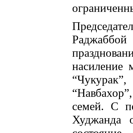
ограниченн
Председа
Раджаббо
празднов
насиление 
“Чукурак”
“Навбахор
семей. С п
Худжанда 
состояние.