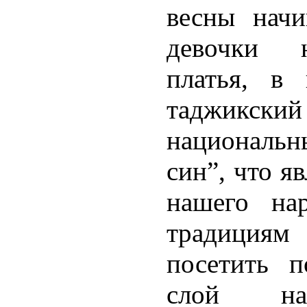
весны начи
девочки н
платья, в 
таджикский
националь
син”, что я
нашего на
традиция
посетить 
слой на