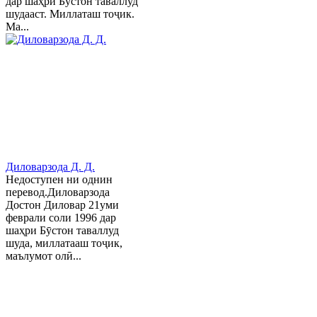
дар шаҳри Бўстон таваллуд
шудааст. Миллаташ тоҷик.
Ма...
Диловарзода Д. Д.
Недоступен ни однин
перевод.Диловарзода
Достон Диловар 21уми
феврали соли 1996 дар
шаҳри Бӯстон таваллуд
шуда, миллатааш тоҷик,
маълумот олӣ...