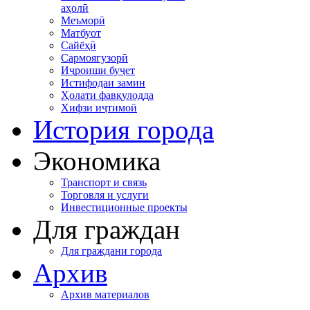
аҳолӣ
Меъморӣ
Матбуот
Сайёҳӣ
Сармоягузорӣ
Иҷроиши буҷет
Истифодаи замин
Ҳолати фавқулодда
Хифзи иҷтимоӣ
История города
Экономика
Транспорт и связь
Торговля и услуги
Инвестиционные проекты
Для граждан
Для граждани города
Архив
Архив материалов