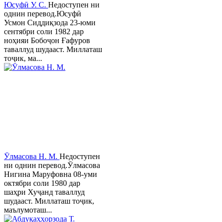
Юсуфӣ У. C.
Недоступен ни
однин перевод.Юсуфӣ
Усмон Сиддиқзода 23-юми
сентябри соли 1982 дар
ноҳияи Бобоҷон Ғафуров
таваллуд шудааст. Миллаташ
тоҷик, ма...
Ӯлмасова Н. М.
Недоступен
ни однин перевод.Ӯлмасова
Нигина Маруфовна 08-уми
октябри соли 1980 дар
шаҳри Хуҷанд таваллуд
шудааст. Миллаташ тоҷик,
маълумоташ...