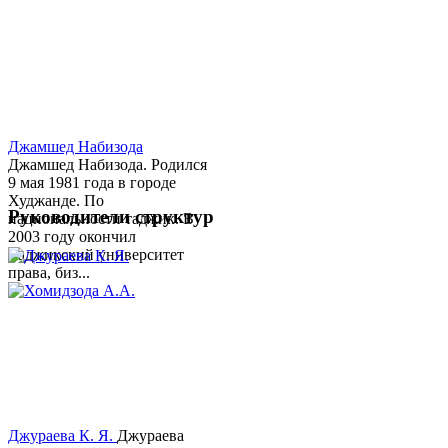
Джамшед Набизода
Джамшед Набизода. Родился
9 мая 1981 года в городе
Худжанде. По
Руководители структур
национальности таджик. В
2003 году окончил
Таджикский университет
права, биз...
Джураева К. Я.
Джураева