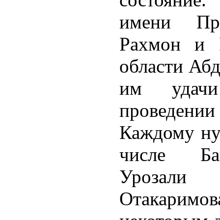
имени Пр
Рахмон и П
области Аб
им удач
проведен
Каждому ну
числе Ба
Урозал
Отакаримо