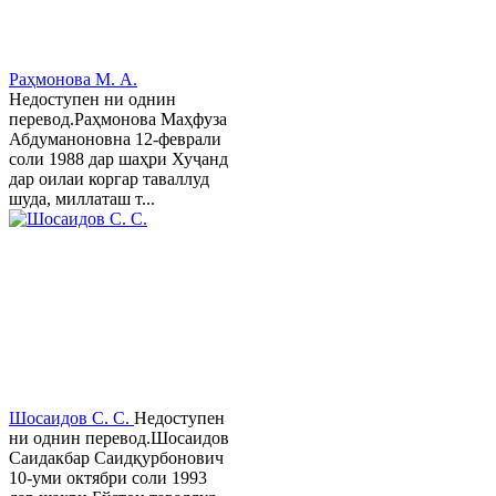
Раҳмонова М. А.
Недоступен ни однин
перевод.Раҳмонова Маҳфуза
Абдуманоновна 12-феврали
соли 1988 дар шаҳри Хуҷанд
дар оилаи коргар таваллуд
шуда, миллаташ т...
Шосаидов С. С.
Недоступен
ни однин перевод.Шосаидов
Саидакбар Саидқурбонович
10-уми октябри соли 1993