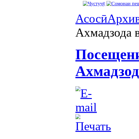
Асосӣ
Архи
Ахмадзода 
Посещени
Ахмадзод