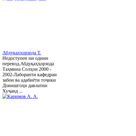
Абдуқаҳҳорзода Т.
Недоступен ни однин
перевод.Абдуқаҳҳорзода
Таҳмина Солҳои 2000 -
2002-Лаборанти кафедраи
забон ва адабиёти тоҷики
Донишгоҳи давлатии
Хуҷанд ...