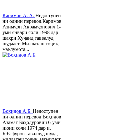
Каримов А. А.
Недоступен
ни однин перевод.Каримов
Азимҷон Акрамҷонович 1-
уми январи соли 1998 дар
шаҳри Хуҷанд таввалуд
шудааст. Миллаташ тоҷик,
маълумота...
Воҳидов А.Б.
Недоступен
ни однин перевод.Воҳидов
Азамат Баҳодурович 6-уми
июни соли 1974 дар н.
Б.Ғафуров таваллуд шуда,
миллаташ тоҷик, маълумот