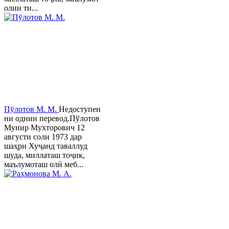
олии ти...
Пӯлотов М. М.
Недоступен
ни однин перевод.Пўлотов
Мунир Мухторович 12
августи соли 1973 дар
шаҳри Хуҷанд таваллуд
шуда, миллаташ тоҷик,
маълумоташ олӣ меб...