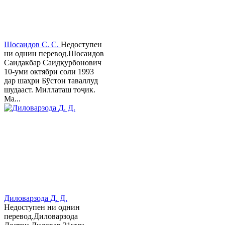
Шосаидов С. С.
Недоступен
ни однин перевод.Шосаидов
Саидакбар Саидқурбонович
10-уми октябри соли 1993
дар шаҳри Бўстон таваллуд
шудааст. Миллаташ тоҷик.
Ма...
Диловарзода Д. Д.
Недоступен ни однин
перевод.Диловарзода