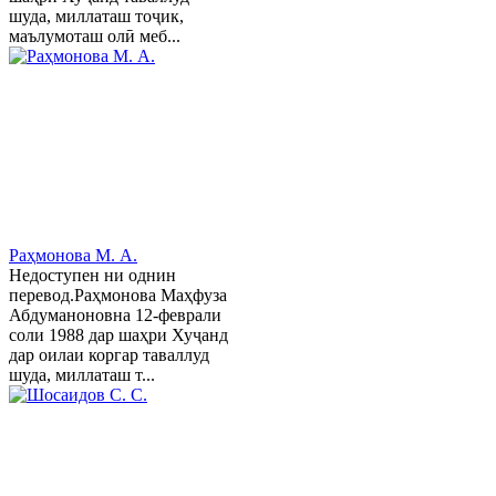
шуда, миллаташ тоҷик,
маълумоташ олӣ меб...
Раҳмонова М. А.
Недоступен ни однин
перевод.Раҳмонова Маҳфуза
Абдуманоновна 12-феврали
соли 1988 дар шаҳри Хуҷанд
дар оилаи коргар таваллуд
шуда, миллаташ т...