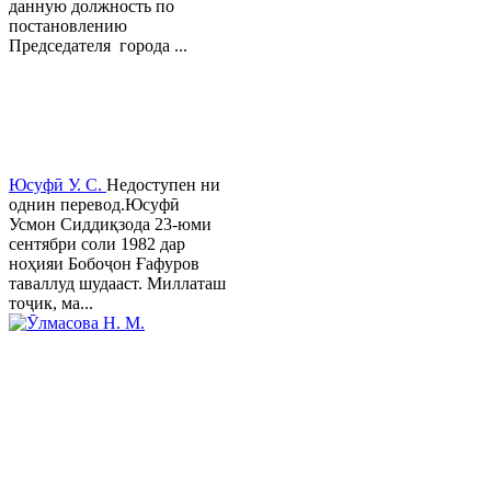
данную должность по
постановлению
Председателя города ...
Юсуфӣ У. C.
Недоступен ни
однин перевод.Юсуфӣ
Усмон Сиддиқзода 23-юми
сентябри соли 1982 дар
ноҳияи Бобоҷон Ғафуров
таваллуд шудааст. Миллаташ
тоҷик, ма...