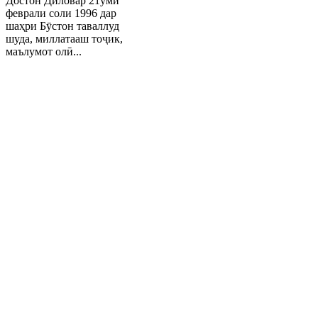
Достон Диловар 21уми
феврали соли 1996 дар
шаҳри Бӯстон таваллуд
шуда, миллатааш тоҷик,
маълумот олӣ...