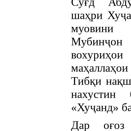
Суғд Абд
шаҳри Хуҷа
муовини 
Мубинҷон 
вохуриҳо
маҳаллаҳои 
Тибқи нақш
нахустин 
«Хуҷанд» ба
Дар оғоз