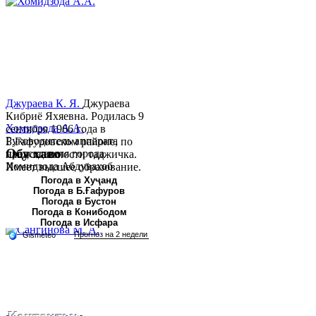
Джураева К. Я.
Джураева
Кибриё Яхяевна. Родилась 9
Хомидзода А.А.
сентября 1966 года в
Руководитель аппарата
Б.Гафуровском районе, по
Обу хаво
председателя города
национальности таджичка.
Хомидзода Абдувахоб
Имеет высшее образование.
Абдумаджид родился 8
В 1997 ...
Погода в Хуҷанд
Погода в Б.Ғафуров
июня 1978 года в городе
Погода в Бустон
Худжанде. По
Погода в Конибодом
национальности...
Погода в Исфара
Контакты: