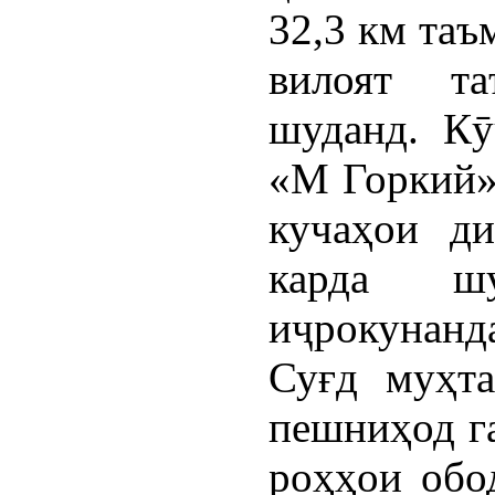
32,3 км таъ
вилоят та
шуданд. Кӯ
«М Горкий»
кучаҳои ди
карда ш
иҷрокунанд
Суғд муҳт
пешниҳод г
роҳҳои обо