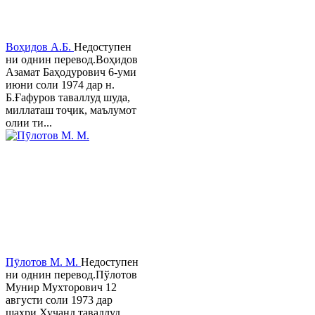
Воҳидов А.Б.
Недоступен
ни однин перевод.Воҳидов
Азамат Баҳодурович 6-уми
июни соли 1974 дар н.
Б.Ғафуров таваллуд шуда,
миллаташ тоҷик, маълумот
олии ти...
Пӯлотов М. М.
Недоступен
ни однин перевод.Пўлотов
Мунир Мухторович 12
августи соли 1973 дар
шаҳри Хуҷанд таваллуд