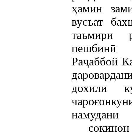
ҳамин зам
вусъат бах
таъмири 
пешбинӣ 
Раҷаббой Ка
даровардан
дохили к
чароғон
намудани
сокинон б