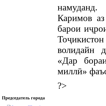
намуданд.
Каримов аз
барои иҷр
Тоҷикистон
волидайн д
«Дар бора
миллӣ» фаъ
?>
Председатель города