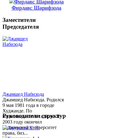
Фирдавс Шарифзода
Заместители
Председателя
Джамшед Набизода
Джамшед Набизода. Родился
9 мая 1981 года в городе
Худжанде. По
Руководители структур
национальности таджик. В
2003 году окончил
Таджикский университет
права, биз...