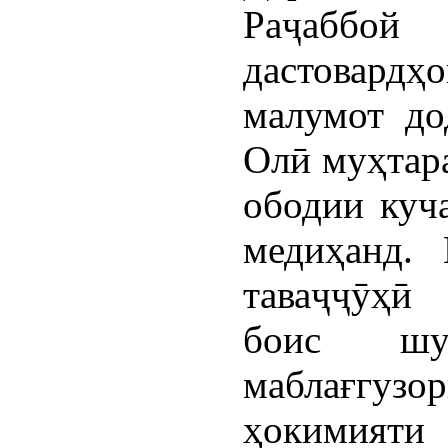
Раҷабб
дастовардҳ
малумот до
Олӣ муҳтар
ободии куч
медиҳанд.
таваҷҷӯҳӣ
боис шу
маблағгуз
ҳокимияти