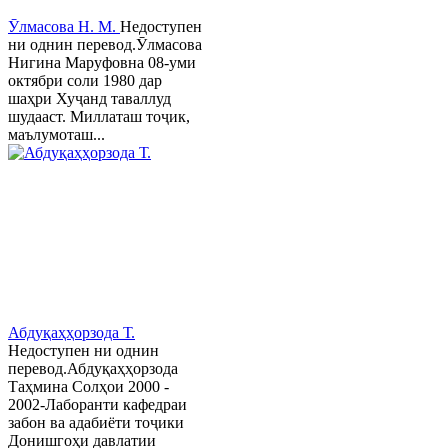
Ӯлмасова Н. М.
Недоступен
ни однин перевод.Ӯлмасова
Нигина Маруфовна 08-уми
октябри соли 1980 дар
шаҳри Хуҷанд таваллуд
шудааст. Миллаташ тоҷик,
маълумоташ...
Абдуқаҳҳорзода Т.
Недоступен ни однин
перевод.Абдуқаҳҳорзода
Таҳмина Солҳои 2000 -
2002-Лаборанти кафедраи
забон ва адабиёти тоҷики
Донишгоҳи давлатии