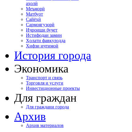
аҳолӣ
Меъморӣ
Матбуот
Сайёҳӣ
Сармоягузорӣ
Иҷроиши буҷет
Истифодаи замин
Ҳолати фавқулодда
Хифзи иҷтимоӣ
История города
Экономика
Транспорт и связь
Торговля и услуги
Инвестиционные проекты
Для граждан
Для граждани города
Архив
Архив материалов