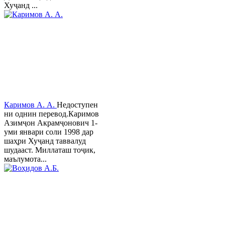
Хуҷанд ...
Каримов А. А.
Недоступен
ни однин перевод.Каримов
Азимҷон Акрамҷонович 1-
уми январи соли 1998 дар
шаҳри Хуҷанд таввалуд
шудааст. Миллаташ тоҷик,
маълумота...