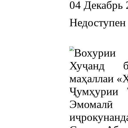
04 Декабрь 
Недоступен 
Ҷумҳурии 
Эмомалӣ
иҷрокунанд