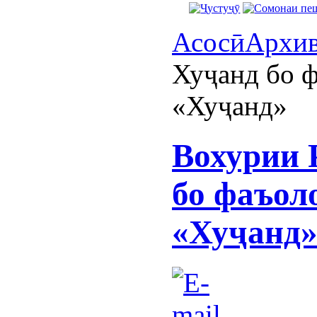
Асосӣ
Архи
Хуҷанд бо 
«Хуҷанд»
Вохурии 
бо фаъол
«Хуҷанд