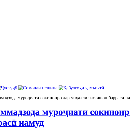
адзода муроҷиати сокинонро дар маҳалли зисташон баррасӣ н
мадзода муроҷиати сокинонр
расӣ намуд