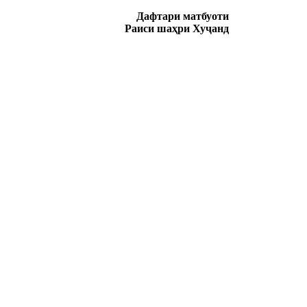
Дафтари матбуоти
Раиси ша
ҳ
ри Ху
ҷ
анд