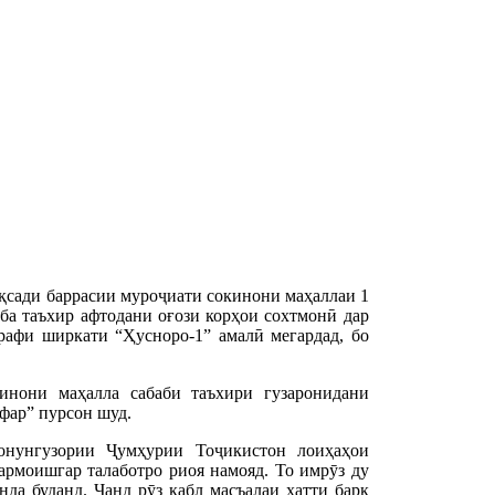
сади баррасии муроҷиати сокинони маҳаллаи 1
 ба таъхир афтодани оғози корҳои сохтмонӣ дар
рафи ширкати “Ҳусноро-1” амалӣ мегардад, бо
нони маҳалла сабаби таъхири гузаронидани
фар” пурсон шуд.
нунгузории Ҷумҳурии Тоҷикистон лоиҳаҳои
рмоишгар талаботро риоя намояд. То имрӯз ду
да буданд. Чанд рӯз қабл масъалаи хатти барқ