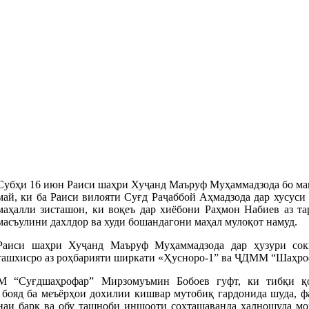
Субҳи 16 июн Раиси шаҳри Хуҷанд Маъруф Муҳаммадзода бо мақ
май, ки ба Раиси вилояти Суғд Раҷаббой Аҳмадзода дар хусуси
маҳалли зисташон, ки воқеъ дар хиёбони Раҳмон Набиев аз та
масъулини дахлдор ва худи бошандагони маҳал мулоқот намуд.
Раиси шаҳри Хуҷанд Маъруф Муҳаммадзода дар ҳузури соки
ташхисро аз роҳбарияти ширкати «Ҳусноро-1” ва ҶДММ “Шаҳро
М “Суғдшаҳрофар” Мирзомуъмин Бобоев гуфт, ки тибқи қо
бояд ба меъёрҳои дохилии кишвар мутобиқ гардонида шуда, фа
унаи барқ ва обу ташноби иншооти сохташаванда ҳалношуда мон