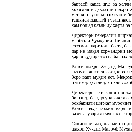
баррасӣ карда шуд ва ҳалл
ҳокимияти давлатии шаҳри Х
метавон гуфт, ки сохтмони би
ташхиси давлатӣ гузаштааст.
ҳам бошад баъди ду ҳафта ба
Директори генералии ширкат
марбутаи Ҷумҳурии Тоҷикисто
сохтмон шартнома баста, ба 
дар ин маҳал кормандони мо 
ҳарчи зудтар оғоз ва ба шаҳ
Раиси шаҳри Хуҷанд Маъруф
аъзами ташхиси лоиҳаи сохт
Зеро вақт муҳим аст. Мақом
интизор ҳастанд, ки кай соҳ
Директори генералии ширкат
бошанд, ба ҳаргуна овозаю
роҳбарияти ширкат муроҷиат 
Раиси шаҳр таъкид кард, к
вазифагузориҳо мушаххас гар
Сокинони маҳалла миннатдо
шаҳри Хуҷанд Маъруф Муҳам