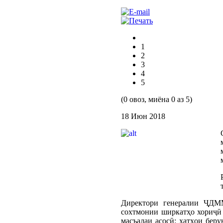
1
2
3
4
5
(0 овоз, миёна 0 аз 5)
18 Июн 2018
Директори генералии ҶДМ
сохтмонии ширкатҳо хориҷӣ 
масъалаи асосӣ: хатҳои бер