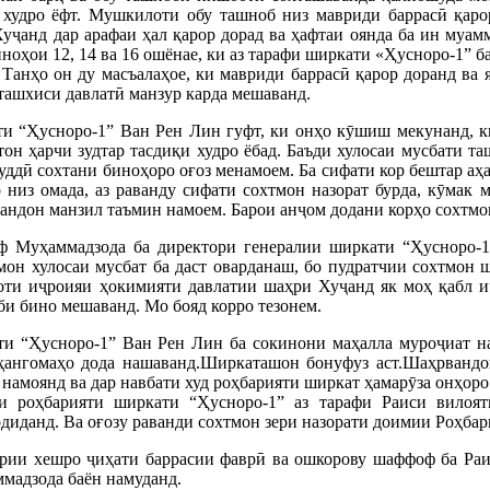
и худро ёфт. Мушкилоти обу ташноб низ мавриди баррасӣ қар
уҷанд дар арафаи ҳал қарор дорад ва ҳафтаи оянда ба ин муам
ноҳои 12, 14 ва 16 ошёнае, ки аз тарафи ширкати «Ҳусноро-1” ба
 Танҳо он ду масъалаҳое, ки мавриди баррасӣ қарор доранд ва я
 ташхиси давлатӣ манзур карда мешаванд.
и “Ҳусноро-1” Ван Рен Лин гуфт, ки онҳо кӯшиш мекунанд, к
н ҳарчи зудтар тасдиқи худро ёбад. Баъди хулосаи мусбати та
зуддӣ сохтани биноҳоро оғоз менамоем. Ба сифати кор бештар а
низ омада, аз раванду сифати сохтмон назорат бурда, кӯмак м
рвандон манзил таъмин намоем. Барои анҷом додани корҳо сохтм
 Муҳаммадзода ба директори генералии ширкати “Ҳусноро-1
мон хулосаи мусбат ба даст оварданаш, бо пудратчии сохтмон 
оти иҷроияи ҳокимияти давлатии шаҳри Хуҷанд як моҳ қабл и
иби бино мешаванд. Мо бояд корро тезонем.
и “Ҳусноро-1” Ван Рен Лин ба сокинони маҳалла муроҷиат нам
 ҳангомаҳо дода нашаванд.Ширкаташон бонуфуз аст.Шаҳрвандо
намоянд ва дар навбати худ роҳбарияти ширкат ҳамарӯза онҳоро 
и роҳбарияти ширкати “Ҳусноро-1” аз тарафи Раиси вилоят
диданд. Ва оғозу раванди сохтмон зери назорати доимии Роҳбари
рии хешро ҷиҳати баррасии фаврӣ ва ошкорову шаффоф ба Раи
мадзода баён намуданд.