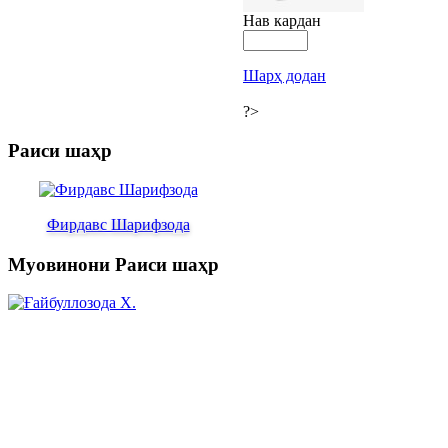
Нав кардан
Шарҳ додан
?>
Раиси шаҳр
Фирдавс Шарифзода
Муовинони Раиси шаҳр