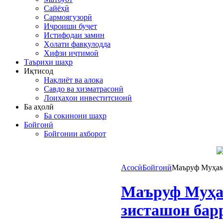
Сайёҳӣ
Сармоягузорӣ
Иҷроиши буҷет
Истифодаи замин
Ҳолати фавқулодда
Хифзи иҷтимоӣ
Таърихи шаҳр
Иқтисод
Нақлиёт ва алоқа
Савдо ва хизматрасонӣ
Лоиҳаҳои инвеститсионӣ
Ба аҳолӣ
Ба сокинони шаҳр
Бойгонӣ
Бойгонии ахборот
Асосӣ
Бойгонӣ
Маъруф Муҳамм
Маъруф Муҳам
зисташон бар