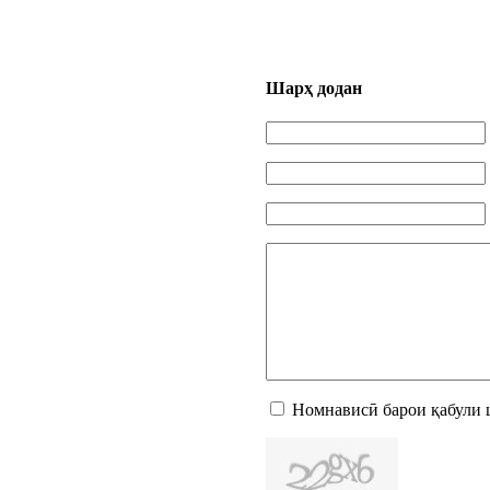
Шарҳ додан
Номнависӣ барои қабули 