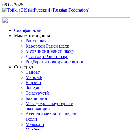
08.08.2026
Cаҳифаи аслӣ
Мақомоти иҷроия
Раиси шаҳр
Қарорҳои Раиси шаҳр
Муовинони Раиси шаҳр
Дастгоҳи Раиси шаҳр
Роҳбарони воҳидҳои сохторӣ
Сохторҳо
Саноат
Маориф
Варзиш
Фарҳанг
Тандурустӣ
Бахши дин
Мактубҳо ва муроҷиати
шаҳрвандон
Агентии меҳнат ва шуғли
аҳолӣ
Меъморӣ
Матбуот