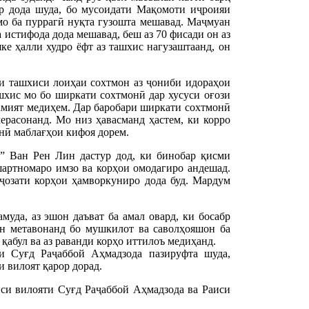
ор дода шуда, бо мусоидати Мақомоти иҷроияи
мо ба пуррагӣ нуқта гузошта мешавад. Маҷмуан
 истифода дода мешавад, беш аз 70 фисади он аз
ке ҳалли худро ёфт аз ташхис нагузаштаанд, он
и ташхиси лоиҳаи сохтмон аз ҷониби идораҳои
шхис мо бо ширкати сохтмонӣ дар хусуси оғози
ҳамият медиҳем. Дар баробари ширкати сохтмонӣ
ерасонанд. Мо низ ҳавасманд ҳастем, ки корро
онӣ маблағҳои кифоя дорем.
” Ван Рен Лин дастур дод, ки бинобар қисми
шартномаро имзо ва корҳои омодагиро андешад.
ҷозати корҳои ҳамворкуниро дода буд. Мардум
уда, аз эшон даъват ба амал овард, ки босабр
н метавонанд бо мушкилот ва саволҳояшон ба
қабул ва аз раванди корҳо иттилоъ медиҳанд.
и Суғд Раҷаббой Аҳмадзода пазируфта шуда,
 вилоят қарор дорад.
си вилояти Суғд Раҷаббой Аҳмадзода ва Раиси