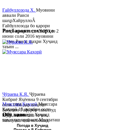
Ғайбуллозода Х.
Муовини
аввали Раиси
шаҳрХайруллоÂ
Ғайбуллозода бо қарори
Роҳбарони сохторҳо
Раиси шаҳр таҳти №281 аз 2
июни соли 2016 муовини
якуми Раиси шаҳри Хуҷанд
таъин ...
Ҷӯраева К.Я.
Ҷӯраева
Кибриё Яҳёевна 9 сентябри
Муяссара Қаҳорӣ
Муяссара
соли 1966 дар ноҳияи
Қаҳорӣ 15 октябри соли
Бобоҷон Ғафуров таваллуд
Обу хаво
1979 дар шаҳри Хуҷанд
шуда, миллаташ тоҷик,
таваллуд шудааст. Миллаташ
маълумот олӣ мебошад.
тоҷик. Маълумот олӣ. Соли
Соли 1997 Донишг...
Погода в Хуҷанд
Погода в Б.Ғафуров