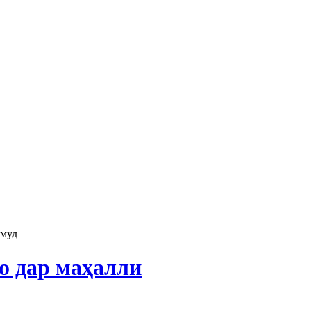
амуд
о дар маҳалли