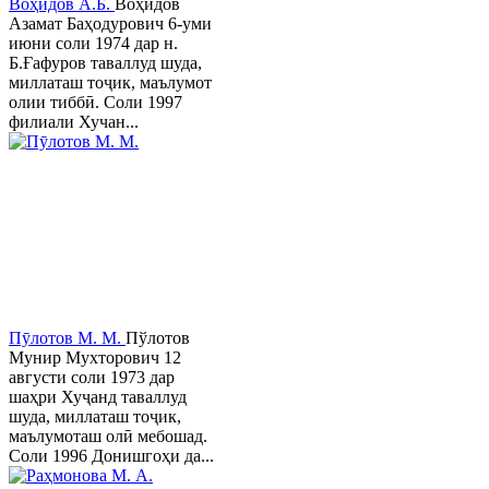
Воҳидов А.Б.
Воҳидов
Азамат Баҳодурович 6-уми
июни соли 1974 дар н.
Б.Ғафуров таваллуд шуда,
миллаташ тоҷик, маълумот
олии тиббӣ. Соли 1997
филиали Хучан...
Пӯлотов М. М.
Пўлотов
Мунир Мухторович 12
августи соли 1973 дар
шаҳри Хуҷанд таваллуд
шуда, миллаташ тоҷик,
маълумоташ олӣ мебошад.
Соли 1996 Донишгоҳи да...