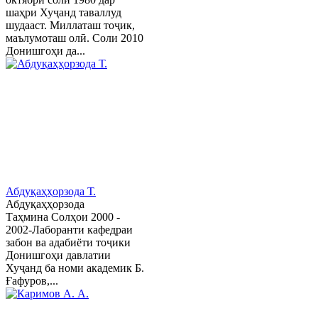
шаҳри Хуҷанд таваллуд
шудааст. Миллаташ тоҷик,
маълумоташ олӣ. Соли 2010
Донишгоҳи да...
Абдуқаҳҳорзода Т.
Абдуқаҳҳорзода
Таҳмина Солҳои 2000 -
2002-Лаборанти кафедраи
забон ва адабиёти тоҷики
Донишгоҳи давлатии
Хуҷанд ба номи академик Б.
Ғафуров,...