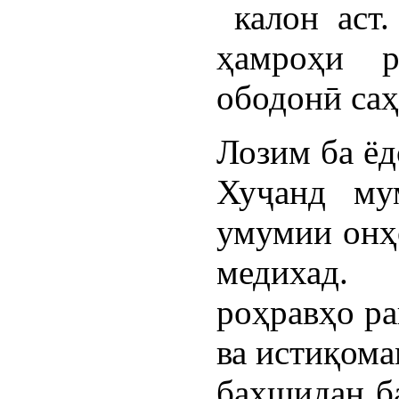
калон аст.
ҳамроҳи 
ободонӣ саҳ
Лозим ба ёд
Хуҷанд му
умумии онҳ
медихад
роҳравҳо р
ва истиқома
бахшидан ба