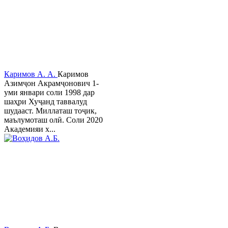
Каримов А. А.
Каримов
Азимҷон Акрамҷонович 1-
уми январи соли 1998 дар
шаҳри Хуҷанд таввалуд
шудааст. Миллаташ тоҷик,
маълумоташ олӣ. Соли 2020
Академияи х...