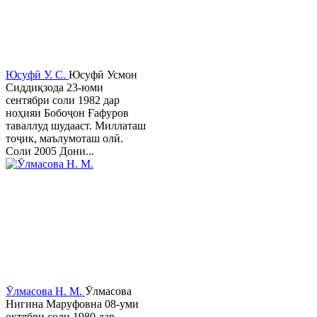
Юсуфӣ У. C.
Юсуфӣ Усмон
Сиддиқзода 23-юми
сентябри соли 1982 дар
ноҳияи Бобоҷон Ғафуров
таваллуд шудааст. Миллаташ
тоҷик, маълумоташ олӣ.
Соли 2005 Дони...
Ӯлмасова Н. М.
Ӯлмасова
Нигина Маруфовна 08-уми
октябри соли 1980 дар