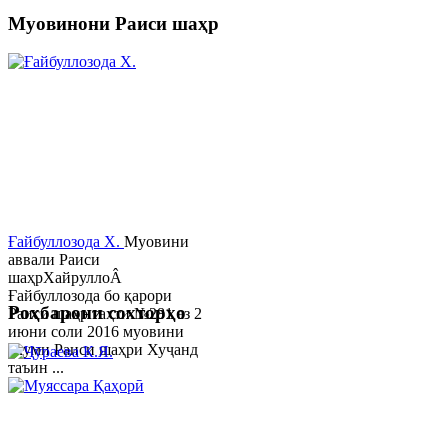
Муовинони Раиси шаҳр
Ғайбуллозода Х.
Муовини
аввали Раиси
шаҳрХайруллоÂ
Ғайбуллозода бо қарори
Роҳбарони сохторҳо
Раиси шаҳр таҳти №281 аз 2
июни соли 2016 муовини
якуми Раиси шаҳри Хуҷанд
таъин ...