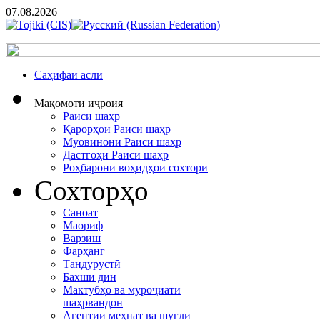
07.08.2026
Cаҳифаи аслӣ
Мақомоти иҷроия
Раиси шаҳр
Қарорҳои Раиси шаҳр
Муовинони Раиси шаҳр
Дастгоҳи Раиси шаҳр
Роҳбарони воҳидҳои сохторӣ
Сохторҳо
Саноат
Маориф
Варзиш
Фарҳанг
Тандурустӣ
Бахши дин
Мактубҳо ва муроҷиати
шаҳрвандон
Агентии меҳнат ва шуғли