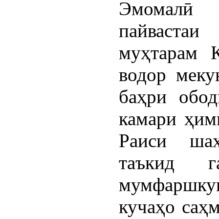
Эмомалӣ
пайваста
муҳтарам 
водор меку
баҳри обо
камари ҳим
Раиси ша
таъкид 
мумфаршк
кучаҳо саҳ