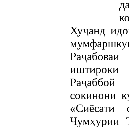
д
к
Хуҷанд идо
мумфаршкун
Раҷабова
иштироки
Раҷаббой
сокинони к
«Сиёсати 
Чумҳурии 