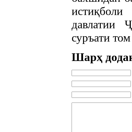
истиқбол
давлатии 
суръати том
Шарҳ дода