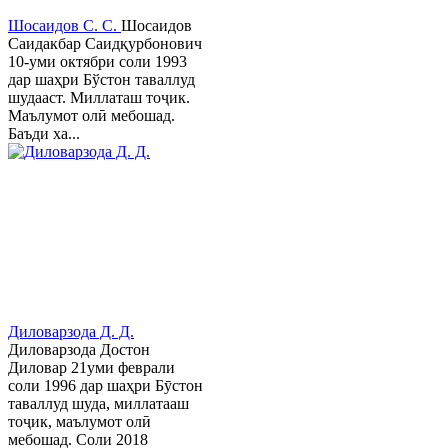
Шосаидов С. С.
Шосаидов
Саидакбар Саидқурбонович
10-уми октябри соли 1993
дар шаҳри Бўстон таваллуд
шудааст. Миллаташ тоҷик.
Маълумот олӣ мебошад.
Баъди ха...
Диловарзода Д. Д.
Диловарзода Достон
Диловар 21уми феврали
соли 1996 дар шаҳри Бӯстон
таваллуд шуда, миллатааш
тоҷик, маълумот олӣ
мебошад. Соли 2018