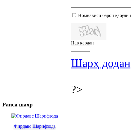
Номнависӣ барои қабули 
Нав кардан
Шарҳ додан
?>
Раиси шаҳр
Фирдавс Шарифзода