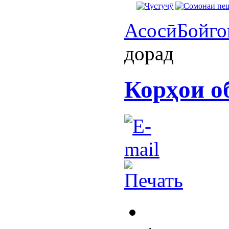
Асосӣ
Бойго
дорад
Корҳои о