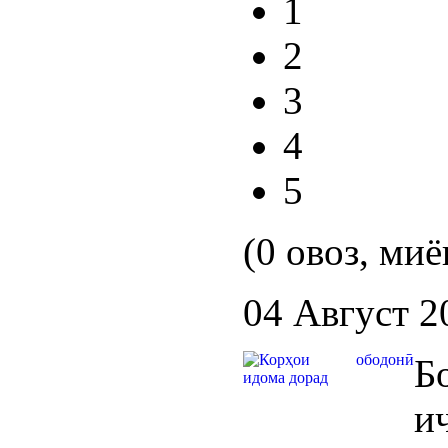
1
2
3
4
5
(0 овоз, миё
04 Август 2
Б
и