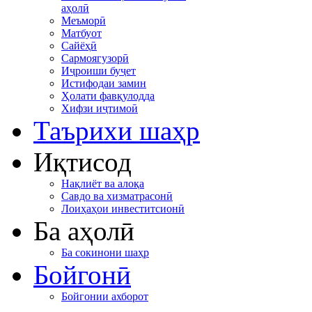
аҳолӣ
Меъморӣ
Матбуот
Сайёҳӣ
Сармоягузорӣ
Иҷроиши буҷет
Истифодаи замин
Ҳолати фавқулодда
Хифзи иҷтимоӣ
Таърихи шаҳр
Иқтисод
Нақлиёт ва алоқа
Савдо ва хизматрасонӣ
Лоиҳаҳои инвеститсионӣ
Ба аҳолӣ
Ба сокинони шаҳр
Бойгонӣ
Бойгонии ахборот