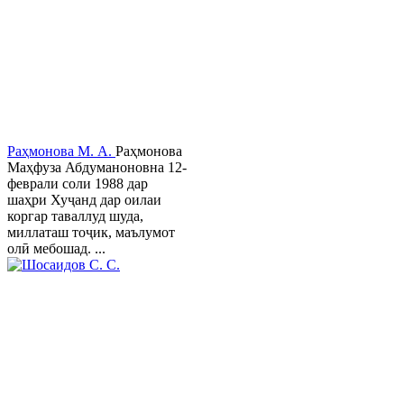
Раҳмонова М. А.
Раҳмонова
Маҳфуза Абдуманоновна 12-
феврали соли 1988 дар
шаҳри Хуҷанд дар оилаи
коргар таваллуд шуда,
миллаташ тоҷик, маълумот
олӣ мебошад. ...