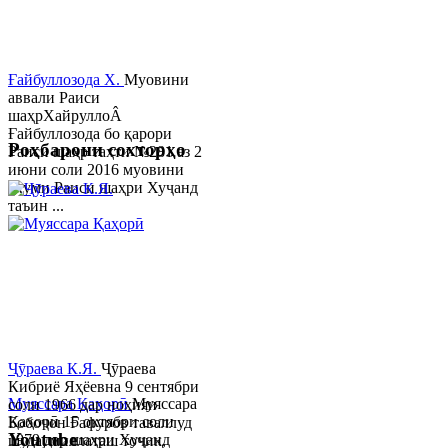
Ғайбуллозода Х.
Муовини
аввали Раиси
шаҳрХайруллоÂ
Ғайбуллозода бо қарори
Роҳбарони сохторҳо
Раиси шаҳр таҳти №281 аз 2
июни соли 2016 муовини
якуми Раиси шаҳри Хуҷанд
таъин ...
Ҷӯраева К.Я.
Ҷӯраева
Кибриё Яҳёевна 9 сентябри
Муяссара Қаҳорӣ
Муяссара
соли 1966 дар ноҳияи
Қаҳорӣ 15 октябри соли
Бобоҷон Ғафуров таваллуд
Youtube
1979 дар шаҳри Хуҷанд
шуда, миллаташ тоҷик,