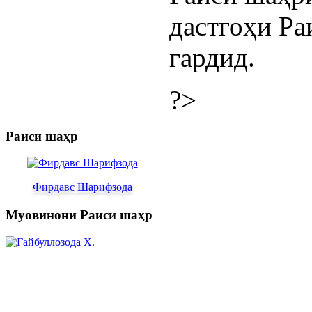
дастгоҳи Ра
гардид.
?>
Раиси шаҳр
Фирдавс Шарифзода
Муовинони Раиси шаҳр