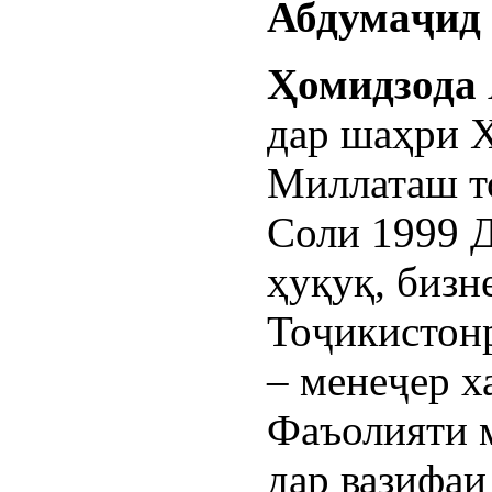
Ҳомидзода
дар шаҳри Х
Миллаташ т
Соли 1999 
ҳуқуқ, бизне
Тоҷикистон
– менеҷер х
Фаъолияти 
дар вазифаи