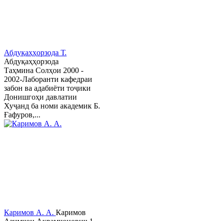
Абдуқаҳҳорзода Т.
Абдуқаҳҳорзода
Таҳмина Солҳои 2000 -
2002-Лаборанти кафедраи
забон ва адабиёти тоҷики
Донишгоҳи давлатии
Хуҷанд ба номи академик Б.
Ғафуров,...
Каримов А. А.
Каримов