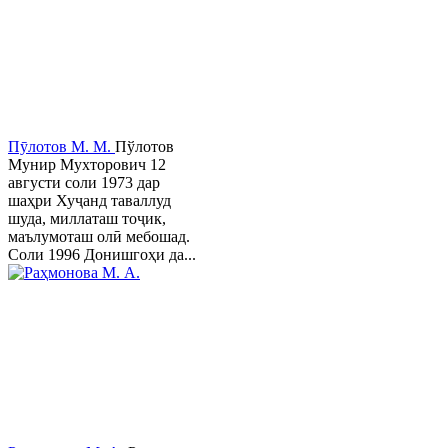
Пӯлотов М. М.
Пўлотов
Мунир Мухторович 12
августи соли 1973 дар
шаҳри Хуҷанд таваллуд
шуда, миллаташ тоҷик,
маълумоташ олӣ мебошад.
Соли 1996 Донишгоҳи да...