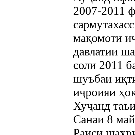
2007-2011 ф
сармутахасс
мақомоти и
давлатии ша
соли 2011 б
шуъбаи иқти
иҷроияи ҳо
Хуҷанд таъи
Санаи 8 май
Раиси шаҳр