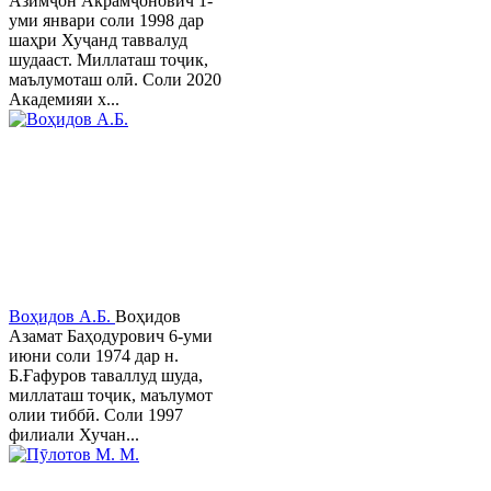
Азимҷон Акрамҷонович 1-
уми январи соли 1998 дар
шаҳри Хуҷанд таввалуд
шудааст. Миллаташ тоҷик,
маълумоташ олӣ. Соли 2020
Академияи х...
Воҳидов А.Б.
Воҳидов
Азамат Баҳодурович 6-уми
июни соли 1974 дар н.
Б.Ғафуров таваллуд шуда,
миллаташ тоҷик, маълумот
олии тиббӣ. Соли 1997
филиали Хучан...