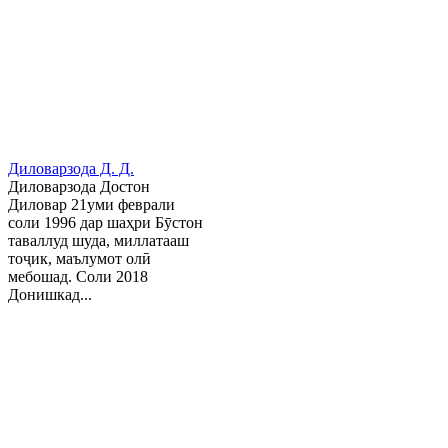
Диловарзода Д. Д.
Диловарзода Достон
Диловар 21уми феврали
соли 1996 дар шаҳри Бӯстон
таваллуд шуда, миллатааш
тоҷик, маълумот олӣ
мебошад. Соли 2018
Донишкад...