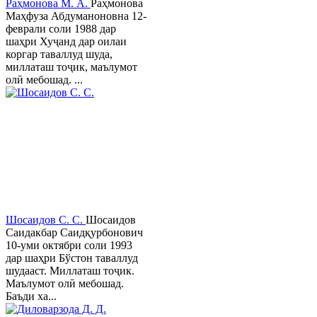
Раҳмонова М. А.
Раҳмонова
Маҳфуза Абдуманоновна 12-
феврали соли 1988 дар
шаҳри Хуҷанд дар оилаи
коргар таваллуд шуда,
миллаташ тоҷик, маълумот
олӣ мебошад. ...
Шосаидов С. С.
Шосаидов
Саидакбар Саидқурбонович
10-уми октябри соли 1993
дар шаҳри Бўстон таваллуд
шудааст. Миллаташ тоҷик.
Маълумот олӣ мебошад.
Баъди ха...