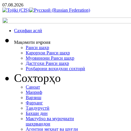
07.08.2026
Cаҳифаи аслӣ
Мақомоти иҷроия
Раиси шаҳр
Қарорҳои Раиси шаҳр
Муовинони Раиси шаҳр
Дастгоҳи Раиси шаҳр
Роҳбарони воҳидҳои сохторӣ
Сохторҳо
Саноат
Маориф
Варзиш
Фарҳанг
Тандурустӣ
Бахши дин
Мактубҳо ва муроҷиати
шаҳрвандон
Агентии меҳнат ва шуғли