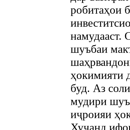
робитаҳои б
инвеститси
намудааст. 
шуъбаи макт
шаҳрвандон
ҳокимияти 
буд. Аз сол
мудири шуъ
иҷроияи ҳо
Хуҷанд ифо