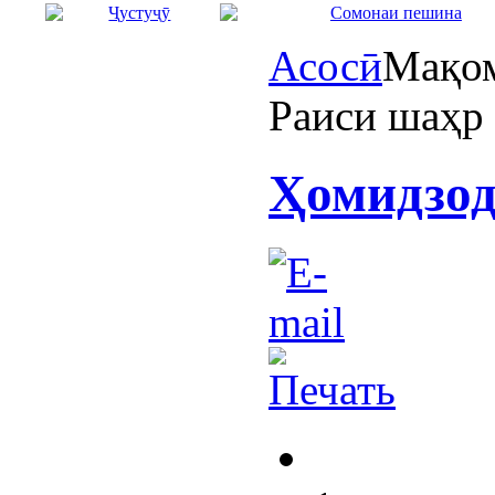
Асосӣ
Мақом
Раиси шаҳр
Ҳомидзод