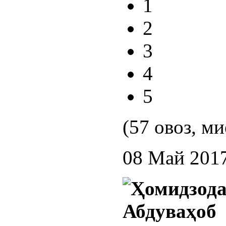
1
2
3
4
5
(57 овоз, ми
08 Май 201