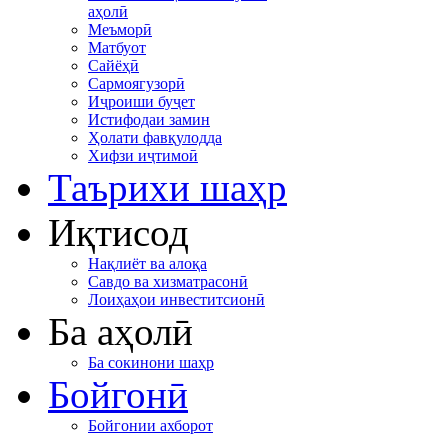
аҳолӣ
Меъморӣ
Матбуот
Сайёҳӣ
Сармоягузорӣ
Иҷроиши буҷет
Истифодаи замин
Ҳолати фавқулодда
Хифзи иҷтимоӣ
Таърихи шаҳр
Иқтисод
Нақлиёт ва алоқа
Савдо ва хизматрасонӣ
Лоиҳаҳои инвеститсионӣ
Ба аҳолӣ
Ба сокинони шаҳр
Бойгонӣ
Бойгонии ахборот