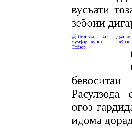
вусъати тоз
зебоии дига
бевосита
Расулзода
оғоз гардид
идома дорад