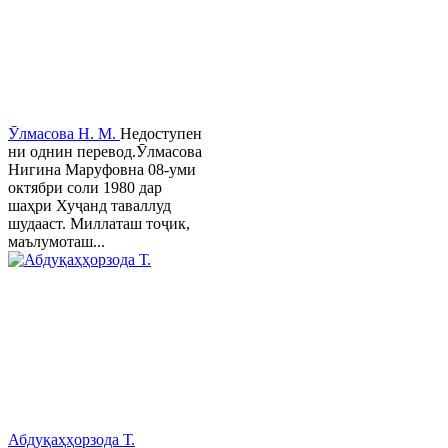
Ӯлмасова Н. М.
Недоступен
ни однин перевод.Ӯлмасова
Нигина Маруфовна 08-уми
октябри соли 1980 дар
шаҳри Хуҷанд таваллуд
шудааст. Миллаташ тоҷик,
маълумоташ...
Абдуқаҳҳорзода Т.