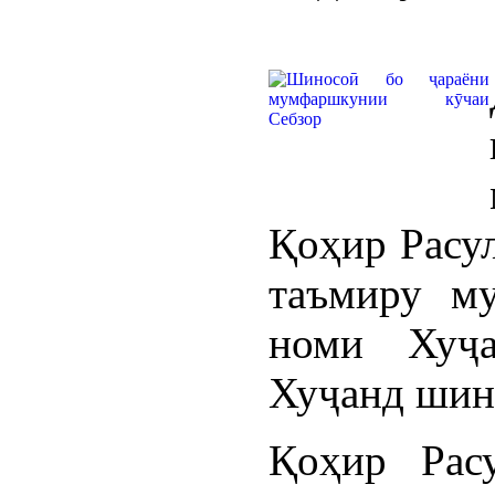
Қоҳир Расул
таъмиру м
номи Хуҷ
Хуҷанд шин
Қоҳир Расу