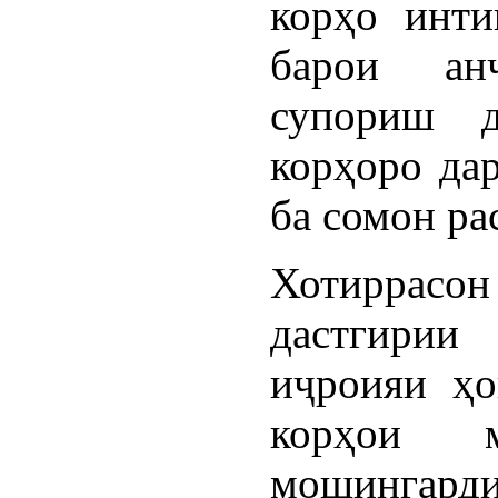
корҳо инти
барои ан
супориш д
корҳоро да
ба сомон ра
Хотиррас
дастгирии
иҷроияи ҳо
корҳои м
мошингард