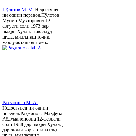
Пӯлотов М. М.
Недоступен
ни однин перевод.Пўлотов
Мунир Мухторович 12
августи соли 1973 дар
шаҳри Хуҷанд таваллуд
шуда, миллаташ тоҷик,
маълумоташ олӣ меб...
Раҳмонова М. А.
Недоступен ни однин
перевод.Раҳмонова Маҳфуза
Абдуманоновна 12-феврали
соли 1988 дар шаҳри Хуҷанд
дар оилаи коргар таваллуд
шуда, миллаташ т...