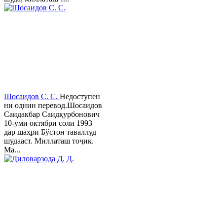
Шосаидов С. С.
Недоступен
ни однин перевод.Шосаидов
Саидакбар Саидқурбонович
10-уми октябри соли 1993
дар шаҳри Бўстон таваллуд
шудааст. Миллаташ тоҷик.
Ма...