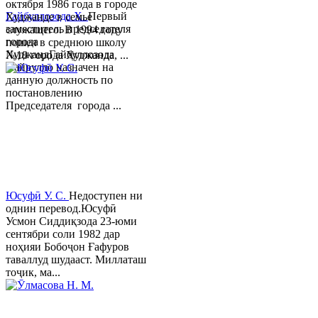
октября 1986 года в городе
Гайбуллозода Х.
Первый
Худжанде в семье
заместитель председателя
служащего. В 1994 году
города
пошел в среднюю школу
ХуджандГайбуллозода
№18 города Худжанда, ...
Хайрулло назначен на
данную должность по
постановлению
Председателя города ...
Юсуфӣ У. C.
Недоступен ни
однин перевод.Юсуфӣ
Усмон Сиддиқзода 23-юми
сентябри соли 1982 дар
ноҳияи Бобоҷон Ғафуров
таваллуд шудааст. Миллаташ
тоҷик, ма...