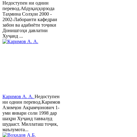
Недоступен ни однин
перевод.Абдуқаҳҳорзода
Таҳмина Солҳои 2000 -
2002-Лаборанти кафедраи
забон ва адабиёти тоҷики
Донишгоҳи давлатии
Хуҷанд ...
Каримов А. А.
Недоступен
ни однин перевод.Каримов
Азимҷон Акрамҷонович 1-
уми январи соли 1998 дар
шаҳри Хуҷанд таввалуд
шудааст. Миллаташ тоҷик,
маълумота...