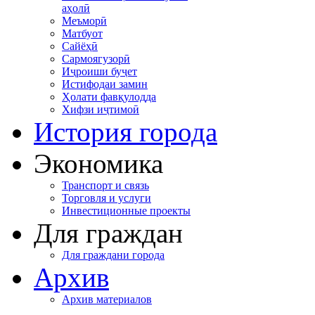
аҳолӣ
Меъморӣ
Матбуот
Сайёҳӣ
Сармоягузорӣ
Иҷроиши буҷет
Истифодаи замин
Ҳолати фавқулодда
Хифзи иҷтимоӣ
История города
Экономика
Транспорт и связь
Торговля и услуги
Инвестиционные проекты
Для граждан
Для граждани города
Архив
Архив материалов