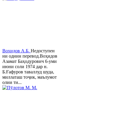
Воҳидов А.Б.
Недоступен
ни однин перевод.Воҳидов
Азамат Баҳодурович 6-уми
июни соли 1974 дар н.
Б.Ғафуров таваллуд шуда,
миллаташ тоҷик, маълумот
олии ти...