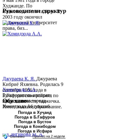
9 мая 1981 года в городе
Худжанде. По
Руководители структур
национальности таджик. В
2003 году окончил
Таджикский университет
права, биз...
Джураева К. Я.
Джураева
Кибриё Яхяевна. Родилась 9
Хомидзода А.А.
сентября 1966 года в
Руководитель аппарата
Б.Гафуровском районе, по
Обу хаво
председателя города
национальности таджичка.
Хомидзода Абдувахоб
Имеет высшее образование.
Абдумаджид родился 8
В 1997 ...
Погода в Хуҷанд
Погода в Б.Ғафуров
июня 1978 года в городе
Погода в Бустон
Худжанде. По
Погода в Конибодом
национальности...
Погода в Исфара