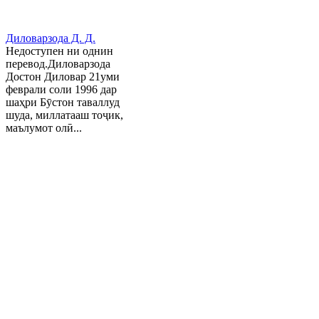
Диловарзода Д. Д.
Недоступен ни однин
перевод.Диловарзода
Достон Диловар 21уми
феврали соли 1996 дар
шаҳри Бӯстон таваллуд
шуда, миллатааш тоҷик,
маълумот олӣ...