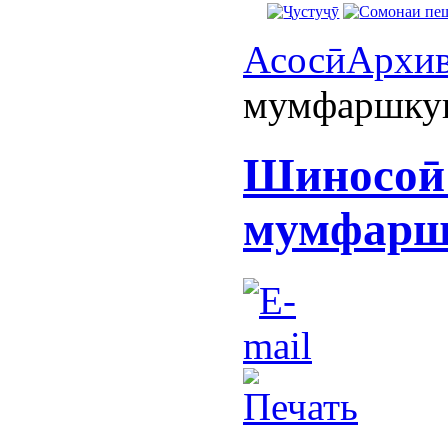
Асосӣ
Архи
мумфаршкун
Шиносоӣ 
мумфарш