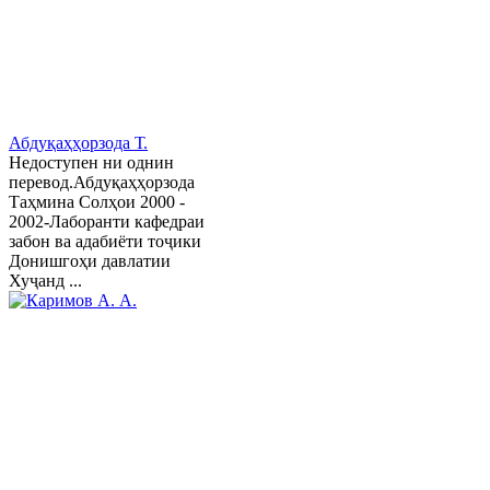
Абдуқаҳҳорзода Т.
Недоступен ни однин
перевод.Абдуқаҳҳорзода
Таҳмина Солҳои 2000 -
2002-Лаборанти кафедраи
забон ва адабиёти тоҷики
Донишгоҳи давлатии
Хуҷанд ...