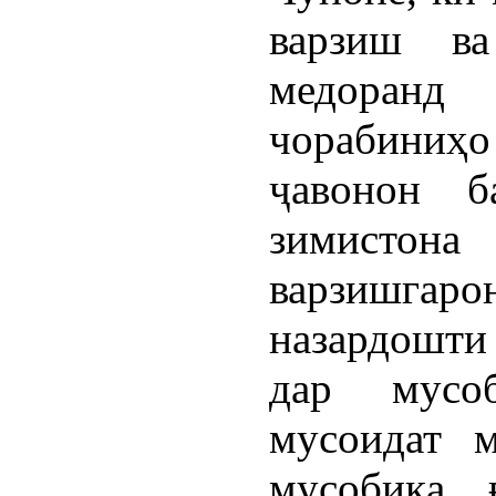
варзиш в
медоран
чорабиниҳо
ҷавонон б
зимистон
варзишг
назардошти
дар мусо
мусоидат м
мусобиқа 