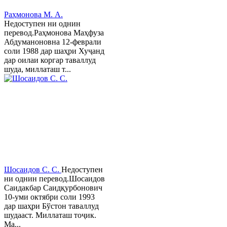
Раҳмонова М. А.
Недоступен ни однин
перевод.Раҳмонова Маҳфуза
Абдуманоновна 12-феврали
соли 1988 дар шаҳри Хуҷанд
дар оилаи коргар таваллуд
шуда, миллаташ т...
Шосаидов С. С.
Недоступен
ни однин перевод.Шосаидов
Саидакбар Саидқурбонович
10-уми октябри соли 1993
дар шаҳри Бўстон таваллуд
шудааст. Миллаташ тоҷик.
Ма...