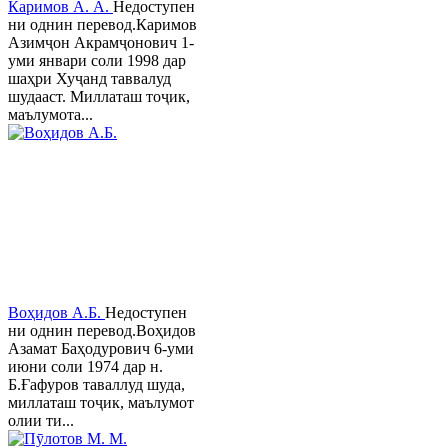
Каримов А. А.
Недоступен
ни однин перевод.Каримов
Азимҷон Акрамҷонович 1-
уми январи соли 1998 дар
шаҳри Хуҷанд таввалуд
шудааст. Миллаташ тоҷик,
маълумота...
Воҳидов А.Б.
Недоступен
ни однин перевод.Воҳидов
Азамат Баҳодурович 6-уми
июни соли 1974 дар н.
Б.Ғафуров таваллуд шуда,
миллаташ тоҷик, маълумот
олии ти...