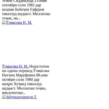
Усмон Сиддиқзода 23-юми
сентябри соли 1982 дар
ноҳияи Бобоҷон Ғафуров
таваллуд шудааст. Миллаташ
тоҷик, ма...
Ӯлмасова Н. М.
Недоступен
ни однин перевод.Ӯлмасова
Нигина Маруфовна 08-уми
октябри соли 1980 дар
шаҳри Хуҷанд таваллуд
шудааст. Миллаташ тоҷик,
маълумоташ...