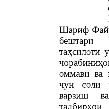
Шариф Файз
бештари 
таҳсилоти 
чорабиниҳ
оммавӣ ва 
чун соли 
варзиш в
тадбирҳо