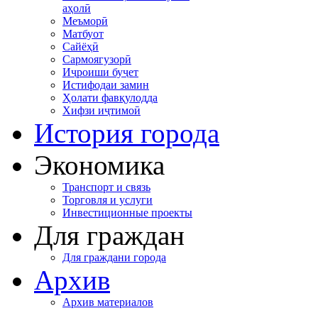
аҳолӣ
Меъморӣ
Матбуот
Сайёҳӣ
Сармоягузорӣ
Иҷроиши буҷет
Истифодаи замин
Ҳолати фавқулодда
Хифзи иҷтимоӣ
История города
Экономика
Транспорт и связь
Торговля и услуги
Инвестиционные проекты
Для граждан
Для граждани города
Архив
Архив материалов