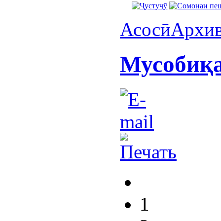
Асосӣ
Архи
Мусобиқа
1