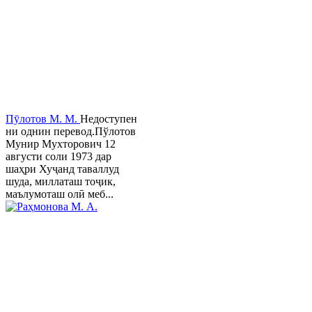
Пӯлотов М. М.
Недоступен
ни однин перевод.Пўлотов
Мунир Мухторович 12
августи соли 1973 дар
шаҳри Хуҷанд таваллуд
шуда, миллаташ тоҷик,
маълумоташ олӣ меб...