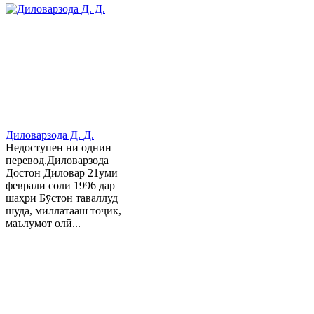
Диловарзода Д. Д.
Недоступен ни однин
перевод.Диловарзода
Достон Диловар 21уми
феврали соли 1996 дар
шаҳри Бӯстон таваллуд
шуда, миллатааш тоҷик,
маълумот олӣ...