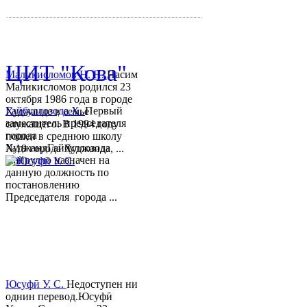
mihd.khujand@gmail.com
© 2013-2018 Разработчик и 
ЦИТ "Кова"
Маликисломов Н. Н.
Насим
Маликисломов родился 23
октября 1986 года в городе
Гайбуллозода Х.
Первый
Худжанде в семье
заместитель председателя
служащего. В 1994 году
города
пошел в среднюю школу
ХуджандГайбуллозода
№18 города Худжанда, ...
Хайрулло назначен на
данную должность по
постановлению
Председателя города ...
Юсуфӣ У. C.
Недоступен ни
однин перевод.Юсуфӣ