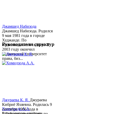
Джамшед Набизода
Джамшед Набизода. Родился
9 мая 1981 года в городе
Худжанде. По
Руководители структур
национальности таджик. В
2003 году окончил
Таджикский университет
права, биз...
Джураева К. Я.
Джураева
Кибриё Яхяевна. Родилась 9
Хомидзода А.А.
сентября 1966 года в
Руководитель аппарата
Б.Гафуровском районе, по