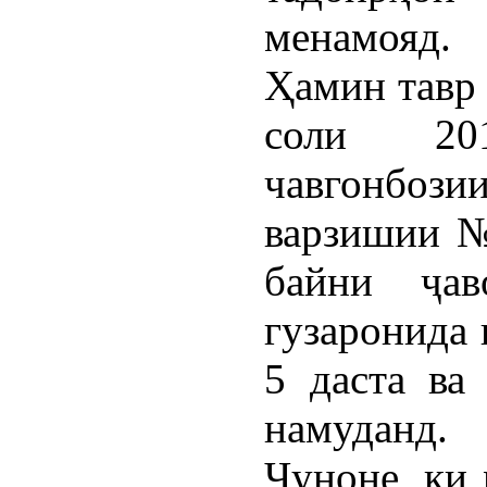
менамояд.
Ҳамин тавр 
соли 20
чавгонбози
варзишии №
байни ҷав
гузаронида 
5 даста ва
намуданд.
Чуноне, ки