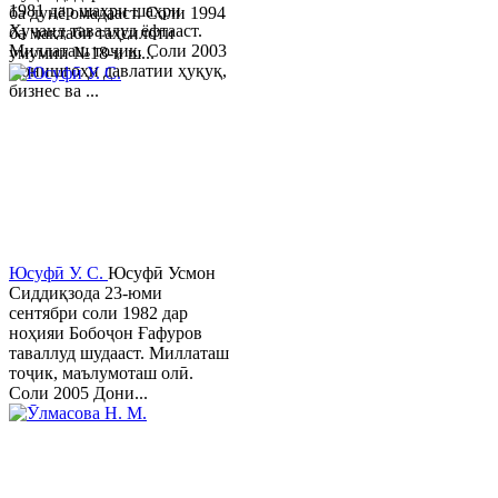
1981 дар шаҳри шаҳри
ба дунё омадааст. Соли 1994
Хуҷанд таваллуд ёфтааст.
ба мактаби таҳсилоти
Миллаташ тоҷик. Соли 2003
умумии №18-и ш...
Донишгоҳи давлатии ҳуқуқ,
бизнес ва ...
Юсуфӣ У. C.
Юсуфӣ Усмон
Сиддиқзода 23-юми
сентябри соли 1982 дар
ноҳияи Бобоҷон Ғафуров
таваллуд шудааст. Миллаташ
тоҷик, маълумоташ олӣ.
Соли 2005 Дони...