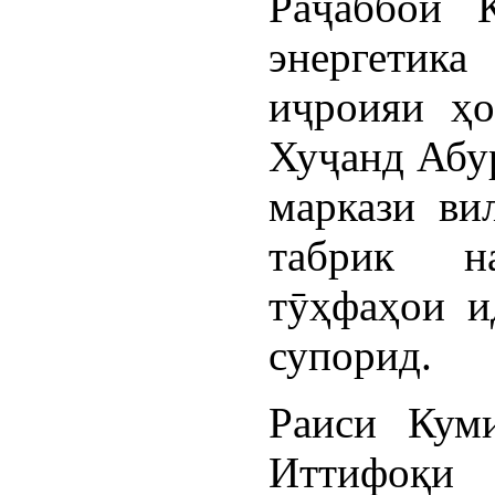
Раҷаббой 
энергетик
иҷроияи ҳо
Хуҷанд Абу
маркази ви
табрик н
тӯҳфаҳои и
супорид.
Раиси Кум
Иттифоқ