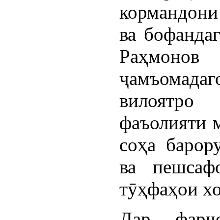
кормандони
ва бофанда
Раҳмон
ҷамъомада
вилоятро
фаъолияти 
соҳа барор
ва пешсаф
тӯҳфаҳои хо
Дар фарҷ