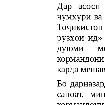
Дар асоси
ҷумҳурӣ ва
Тоҷикист
рӯзҳои ид»
дуюми м
кормандон
карда мешав
Бо дарназар
саноат, ми
кормандони