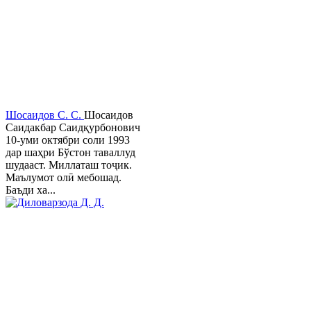
Шосаидов С. С.
Шосаидов
Саидакбар Саидқурбонович
10-уми октябри соли 1993
дар шаҳри Бўстон таваллуд
шудааст. Миллаташ тоҷик.
Маълумот олӣ мебошад.
Баъди ха...