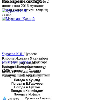
Роҳбарони сохторҳо
Раиси шаҳр таҳти №281 аз 2
июни соли 2016 муовини
якуми Раиси шаҳри Хуҷанд
таъин ...
Ҷӯраева К.Я.
Ҷӯраева
Кибриё Яҳёевна 9 сентябри
Муяссара Қаҳорӣ
Муяссара
соли 1966 дар ноҳияи
Қаҳорӣ 15 октябри соли
Бобоҷон Ғафуров таваллуд
Обу хаво
1979 дар шаҳри Хуҷанд
шуда, миллаташ тоҷик,
таваллуд шудааст. Миллаташ
маълумот олӣ мебошад.
тоҷик. Маълумот олӣ. Соли
Соли 1997 Донишг...
Погода в Хуҷанд
Погода в Б.Ғафуров
2002 Донишгоҳи давлатии
Погода в Бустон
Хуҷанд ба...
Погода в Конибодом
Погода в Исфара