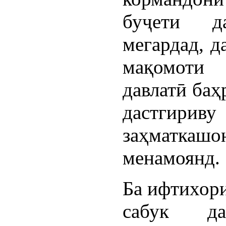
буҷети д
мегардад, д
мақомоти
давлатӣ баҳ
дастгири
заҳматкашо
менамоянд.
Ба ифтихори
сабук д