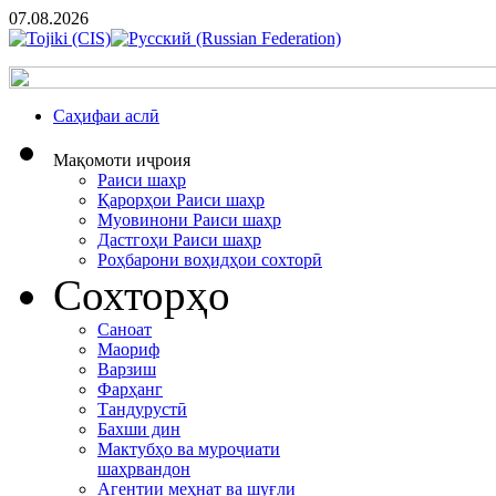
07.08.2026
Cаҳифаи аслӣ
Мақомоти иҷроия
Раиси шаҳр
Қарорҳои Раиси шаҳр
Муовинони Раиси шаҳр
Дастгоҳи Раиси шаҳр
Роҳбарони воҳидҳои сохторӣ
Сохторҳо
Саноат
Маориф
Варзиш
Фарҳанг
Тандурустӣ
Бахши дин
Мактубҳо ва муроҷиати
шаҳрвандон
Агентии меҳнат ва шуғли