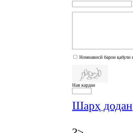
Номнависӣ барои қабули 
Нав кардан
Шарҳ додан
?>