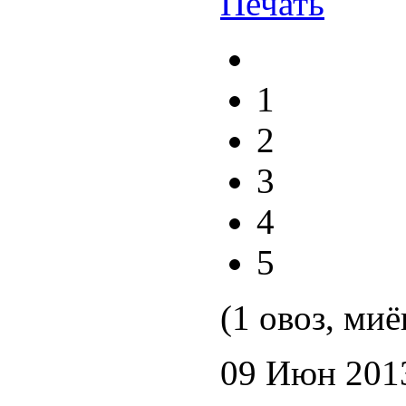
1
2
3
4
5
(1 овоз, миё
09 Июн 201