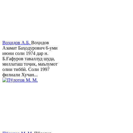
Воҳидов А.Б.
Воҳидов
Азамат Баҳодурович 6-уми
июни соли 1974 дар н.
Б.Ғафуров таваллуд шуда,
миллаташ тоҷик, маълумот
олии тиббӣ. Соли 1997
филиали Хучан...