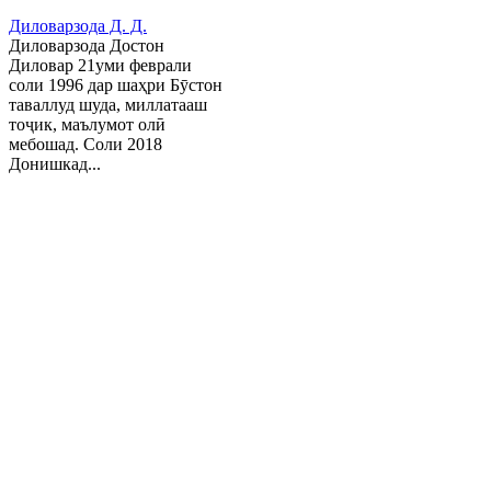
Диловарзода Д. Д.
Диловарзода Достон
Диловар 21уми феврали
соли 1996 дар шаҳри Бӯстон
таваллуд шуда, миллатааш
тоҷик, маълумот олӣ
мебошад. Соли 2018
Донишкад...