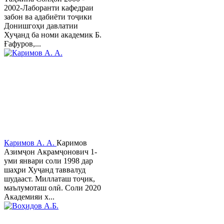
2002-Лаборанти кафедраи
забон ва адабиёти тоҷики
Донишгоҳи давлатии
Хуҷанд ба номи академик Б.
Ғафуров,...
Каримов А. А.
Каримов
Азимҷон Акрамҷонович 1-
уми январи соли 1998 дар
шаҳри Хуҷанд таввалуд
шудааст. Миллаташ тоҷик,
маълумоташ олӣ. Соли 2020
Академияи х...