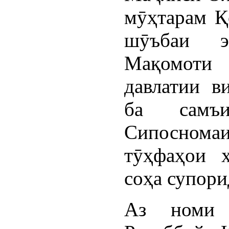
мӯҳтарам Қ
шӯъбаи э
Мақомоти
давлатии в
ба самъи
Сипосном
тӯҳфаҳои 
соҳа супори
Аз номи 