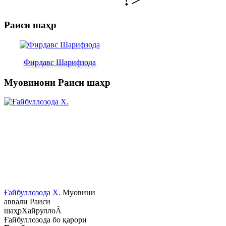
Раиси шаҳр
Фирдавс Шарифзода
Муовинони Раиси шаҳр
Ғайбуллозода Х.
Муовини
аввали Раиси
шаҳрХайруллоÂ
Ғайбуллозода бо қарори