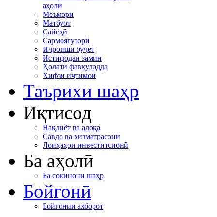
аҳолӣ
Меъморӣ
Матбуот
Сайёҳӣ
Сармоягузорӣ
Иҷроиши буҷет
Истифодаи замин
Ҳолати фавқулодда
Хифзи иҷтимоӣ
Таърихи шаҳр
Иқтисод
Нақлиёт ва алоқа
Савдо ва хизматрасонӣ
Лоиҳаҳои инвеститсионӣ
Ба аҳолӣ
Ба сокинони шаҳр
Бойгонӣ
Бойгонии ахборот