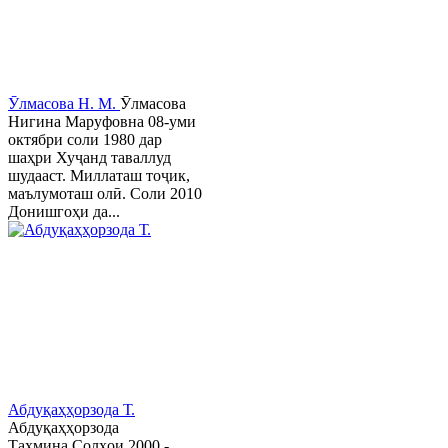
Ӯлмасова Н. М.
Ӯлмасова
Нигина Маруфовна 08-уми
октябри соли 1980 дар
шаҳри Хуҷанд таваллуд
шудааст. Миллаташ тоҷик,
маълумоташ олӣ. Соли 2010
Донишгоҳи да...
Абдуқаҳҳорзода Т.
Абдуқаҳҳорзода
Таҳмина Солҳои 2000 -