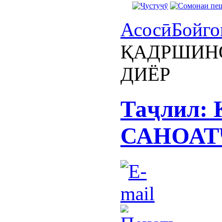
Асосӣ
Бойго
ҚАДРШИН
ДИЁР
Таҷлил
САНОАТ