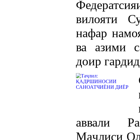
Федератси
вилояти С
нафар намо
ва азими с
доир гардид
аввали Р
Маҷлиси Ол