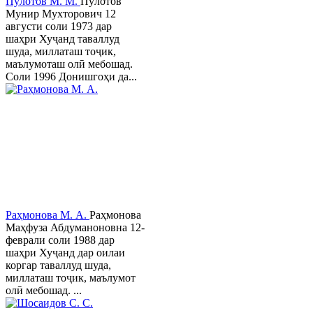
Пӯлотов М. М.
Пўлотов
Мунир Мухторович 12
августи соли 1973 дар
шаҳри Хуҷанд таваллуд
шуда, миллаташ тоҷик,
маълумоташ олӣ мебошад.
Соли 1996 Донишгоҳи да...
Раҳмонова М. А.
Раҳмонова
Маҳфуза Абдуманоновна 12-
феврали соли 1988 дар
шаҳри Хуҷанд дар оилаи
коргар таваллуд шуда,
миллаташ тоҷик, маълумот
олӣ мебошад. ...