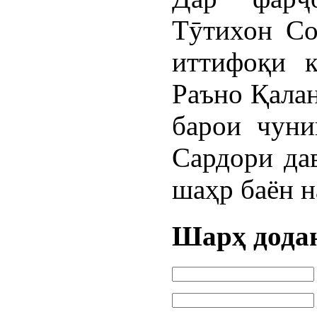
Тӯтихон Со
иттифоқи 
Раъно Қалан
барои чуни
Сардори дав
шаҳр баён н
Шарҳ дода