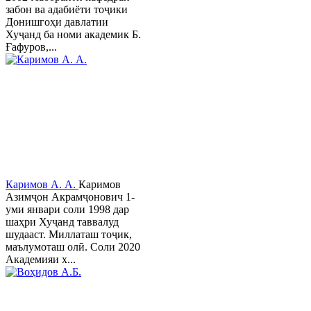
забон ва адабиёти тоҷики
Донишгоҳи давлатии
Хуҷанд ба номи академик Б.
Ғафуров,...
Каримов А. А.
Каримов
Азимҷон Акрамҷонович 1-
уми январи соли 1998 дар
шаҳри Хуҷанд таввалуд
шудааст. Миллаташ тоҷик,
маълумоташ олӣ. Соли 2020
Академияи х...