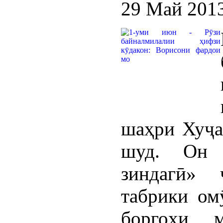
29 Май 201
шаҳри Хуҷа
шуд. Он 
зиндагӣ» 
табрики ом
боргоҳи 