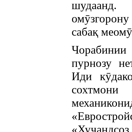
шудаанд
омӯзгорон
сабақ меомӯ
Чорабинии
пурнозу не
Иди кӯдако
сохтмони
механико
«Еврост
«Хуҷандсоз