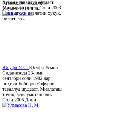
Хуҷанд таваллуд ёфтааст.
ба мактаби таҳсилоти
Миллаташ тоҷик. Соли 2003
умумии №18-и ш...
Донишгоҳи давлатии ҳуқуқ,
бизнес ва ...
Юсуфӣ У. C.
Юсуфӣ Усмон
Сиддиқзода 23-юми
сентябри соли 1982 дар
ноҳияи Бобоҷон Ғафуров
таваллуд шудааст. Миллаташ
тоҷик, маълумоташ олӣ.
Соли 2005 Дони...