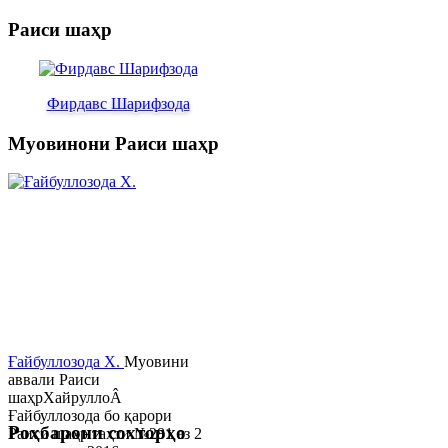
Раиси шаҳр
Фирдавс Шарифзода
Муовинони Раиси шаҳр
Ғайбуллозода Х.
Муовини
аввали Раиси
шаҳрХайруллоÂ
Ғайбуллозода бо қарори
Роҳбарони сохторҳо
Раиси шаҳр таҳти №281 аз 2