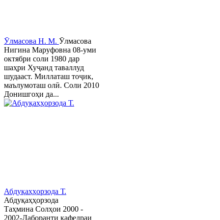
Ӯлмасова Н. М.
Ӯлмасова
Нигина Маруфовна 08-уми
октябри соли 1980 дар
шаҳри Хуҷанд таваллуд
шудааст. Миллаташ тоҷик,
маълумоташ олӣ. Соли 2010
Донишгоҳи да...
Абдуқаҳҳорзода Т.
Абдуқаҳҳорзода
Таҳмина Солҳои 2000 -
2002-Лаборанти кафедраи