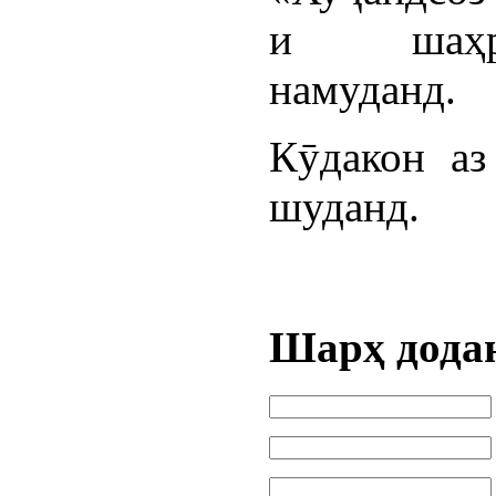
и шаҳри
намуданд.
Кӯдакон аз
шуданд.
Шарҳ дода