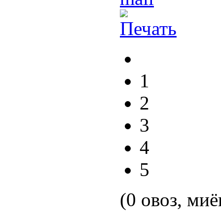
1
2
3
4
5
(0 овоз, миё