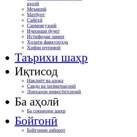
аҳолӣ
Меъморӣ
Матбуот
Сайёҳӣ
Сармоягузорӣ
Иҷроиши буҷет
Истифодаи замин
Ҳолати фавқулодда
Хифзи иҷтимоӣ
Таърихи шаҳр
Иқтисод
Нақлиёт ва алоқа
Савдо ва хизматрасонӣ
Лоиҳаҳои инвеститсионӣ
Ба аҳолӣ
Ба сокинони шаҳр
Бойгонӣ
Бойгонии ахборот