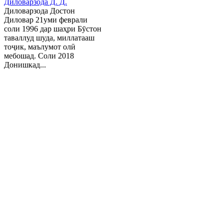
Диловарзода Д. Д.
Диловарзода Достон
Диловар 21уми феврали
соли 1996 дар шаҳри Бӯстон
таваллуд шуда, миллатааш
тоҷик, маълумот олӣ
мебошад. Соли 2018
Донишкад...