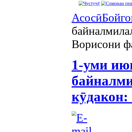
Асосӣ
Бойго
байналмила
Ворисони ф
1-уми июн
байналми
кӯдакон: