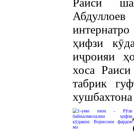
Раиси ша
Абдуллое
интернатро
ҳифзи кӯд
иҷроияи ҳо
хоса Раиси
табрик гуф
хушбахтона