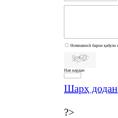
Номнависӣ барои қабули 
Нав кардан
Шарҳ додан
?>