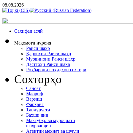
08.08.2026
Cаҳифаи аслӣ
Мақомоти иҷроия
Раиси шаҳр
Қарорҳои Раиси шаҳр
Муовинони Раиси шаҳр
Дастгоҳи Раиси шаҳр
Роҳбарони воҳидҳои сохторӣ
Сохторҳо
Саноат
Маориф
Варзиш
Фарҳанг
Тандурустӣ
Бахши дин
Мактубҳо ва муроҷиати
шаҳрвандон
Агентии меҳнат ва шуғли