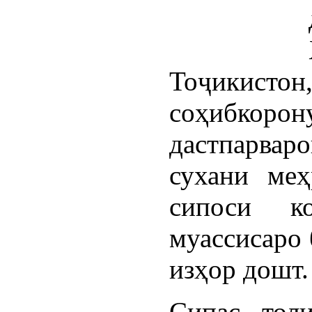
Тоҷикисто
соҳибкор
дастпарва
сухани меҳ
сипоси ко
муассисаро 
изҳор дошт.
Сипас, тол