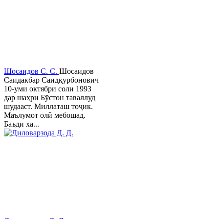
Шосаидов С. С.
Шосаидов
Саидакбар Саидқурбонович
10-уми октябри соли 1993
дар шаҳри Бўстон таваллуд
шудааст. Миллаташ тоҷик.
Маълумот олӣ мебошад.
Баъди ха...