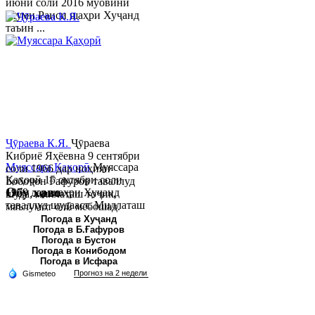
июни соли 2016 муовини
якуми Раиси шаҳри Хуҷанд
таъин ...
Ҷӯраева К.Я.
Ҷӯраева
Кибриё Яҳёевна 9 сентябри
Муяссара Қаҳорӣ
Муяссара
соли 1966 дар ноҳияи
Қаҳорӣ 15 октябри соли
Бобоҷон Ғафуров таваллуд
Обу хаво
1979 дар шаҳри Хуҷанд
шуда, миллаташ тоҷик,
таваллуд шудааст. Миллаташ
маълумот олӣ мебошад.
тоҷик. Маълумот олӣ. Соли
Соли 1997 Донишг...
Погода в Хуҷанд
Погода в Б.Ғафуров
2002 Донишгоҳи давлатии
Погода в Бустон
Хуҷанд ба...
Погода в Конибодом
Погода в Исфара