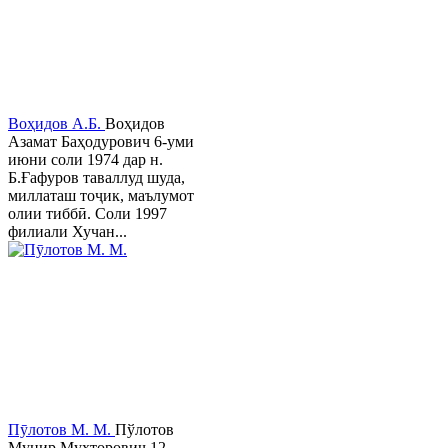
Воҳидов А.Б.
Воҳидов
Азамат Баҳодурович 6-уми
июни соли 1974 дар н.
Б.Ғафуров таваллуд шуда,
миллаташ тоҷик, маълумот
олии тиббӣ. Соли 1997
филиали Хучан...
Пӯлотов М. М.
Пўлотов
Мунир Мухторович 12