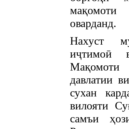
мақомоти
оварданд.
Нахуст м
иҷтимоӣ 
Мақомоти
давлатии 
сухан кард
вилояти Су
самъи ҳоз