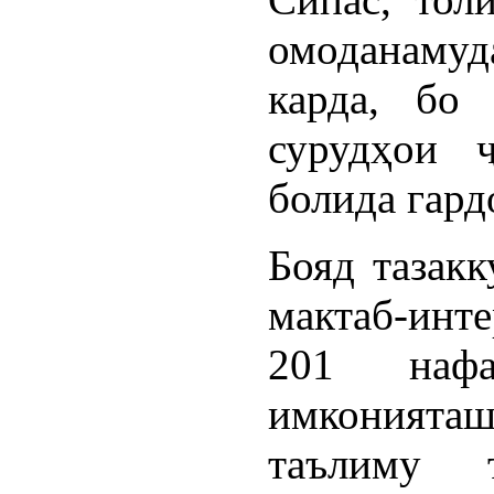
омоданаму
карда, бо
сурудҳои 
болида гард
Бояд тазакк
мактаб-инт
201 нафа
имконията
таълиму 