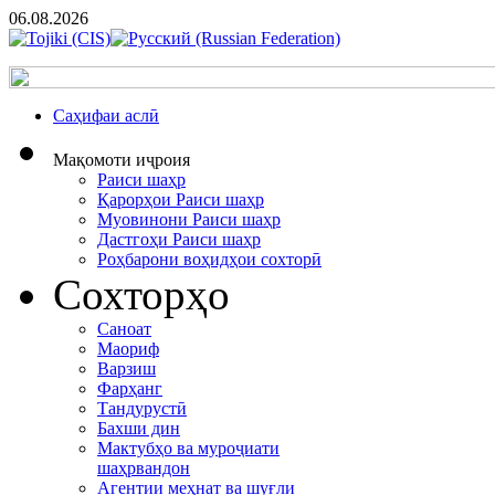
06.08.2026
Cаҳифаи аслӣ
Мақомоти иҷроия
Раиси шаҳр
Қарорҳои Раиси шаҳр
Муовинони Раиси шаҳр
Дастгоҳи Раиси шаҳр
Роҳбарони воҳидҳои сохторӣ
Сохторҳо
Саноат
Маориф
Варзиш
Фарҳанг
Тандурустӣ
Бахши дин
Мактубҳо ва муроҷиати
шаҳрвандон
Агентии меҳнат ва шуғли