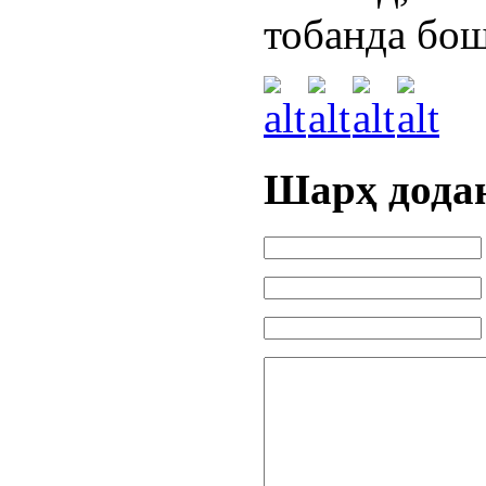
тобанда бош
Шарҳ дода