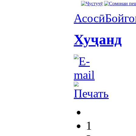
Асосӣ
Бойго
Хуҷанд
1