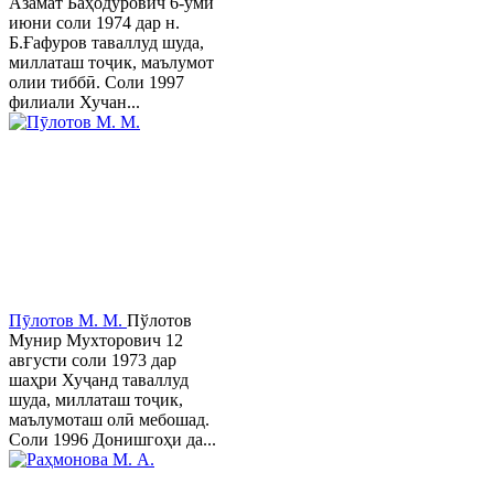
Азамат Баҳодурович 6-уми
июни соли 1974 дар н.
Б.Ғафуров таваллуд шуда,
миллаташ тоҷик, маълумот
олии тиббӣ. Соли 1997
филиали Хучан...
Пӯлотов М. М.
Пўлотов
Мунир Мухторович 12
августи соли 1973 дар
шаҳри Хуҷанд таваллуд
шуда, миллаташ тоҷик,
маълумоташ олӣ мебошад.
Соли 1996 Донишгоҳи да...