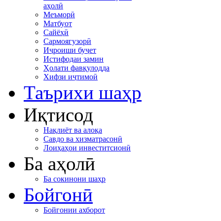
аҳолӣ
Меъморӣ
Матбуот
Сайёҳӣ
Сармоягузорӣ
Иҷроиши буҷет
Истифодаи замин
Ҳолати фавқулодда
Хифзи иҷтимоӣ
Таърихи шаҳр
Иқтисод
Нақлиёт ва алоқа
Савдо ва хизматрасонӣ
Лоиҳаҳои инвеститсионӣ
Ба аҳолӣ
Ба сокинони шаҳр
Бойгонӣ
Бойгонии ахборот