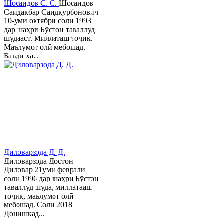
Шосаидов С. С.
Шосаидов
Саидакбар Саидқурбонович
10-уми октябри соли 1993
дар шаҳри Бўстон таваллуд
шудааст. Миллаташ тоҷик.
Маълумот олӣ мебошад.
Баъди ха...
Диловарзода Д. Д.
Диловарзода Достон
Диловар 21уми феврали
соли 1996 дар шаҳри Бӯстон
таваллуд шуда, миллатааш
тоҷик, маълумот олӣ
мебошад. Соли 2018
Донишкад...