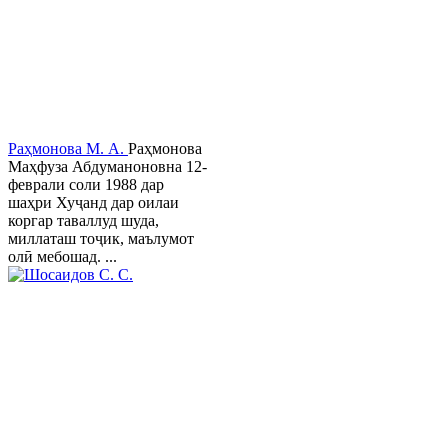
Раҳмонова М. А.
Раҳмонова
Маҳфуза Абдуманоновна 12-
феврали соли 1988 дар
шаҳри Хуҷанд дар оилаи
коргар таваллуд шуда,
миллаташ тоҷик, маълумот
олӣ мебошад. ...