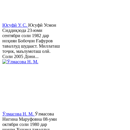
Юсуфӣ У. C.
Юсуфӣ Усмон
Сиддиқзода 23-юми
сентябри соли 1982 дар
ноҳияи Бобоҷон Ғафуров
таваллуд шудааст. Миллаташ
тоҷик, маълумоташ олӣ.
Соли 2005 Дони...
Ӯлмасова Н. М.
Ӯлмасова
Нигина Маруфовна 08-уми
октябри соли 1980 дар
шаҳри Хуҷанд таваллуд