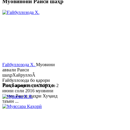
Муовинони Раиси шаҳр
Ғайбуллозода Х.
Муовини
аввали Раиси
шаҳрХайруллоÂ
Ғайбуллозода бо қарори
Роҳбарони сохторҳо
Раиси шаҳр таҳти №281 аз 2
июни соли 2016 муовини
якуми Раиси шаҳри Хуҷанд
таъин ...