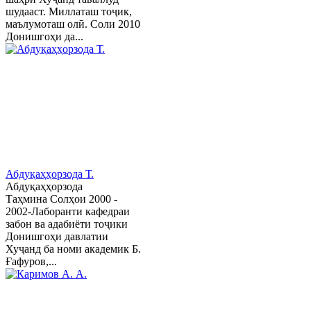
шудааст. Миллаташ тоҷик,
маълумоташ олӣ. Соли 2010
Донишгоҳи да...
Абдуқаҳҳорзода Т.
Абдуқаҳҳорзода
Таҳмина Солҳои 2000 -
2002-Лаборанти кафедраи
забон ва адабиёти тоҷики
Донишгоҳи давлатии
Хуҷанд ба номи академик Б.
Ғафуров,...