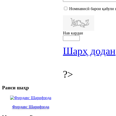
Номнависӣ барои қабули 
Нав кардан
Шарҳ додан
?>
Раиси шаҳр
Фирдавс Шарифзода