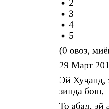
2
3
4
5
(0 овоз, миё
29 Март 20
Эй Хуҷанд,
зинда бош,
То абад, эй