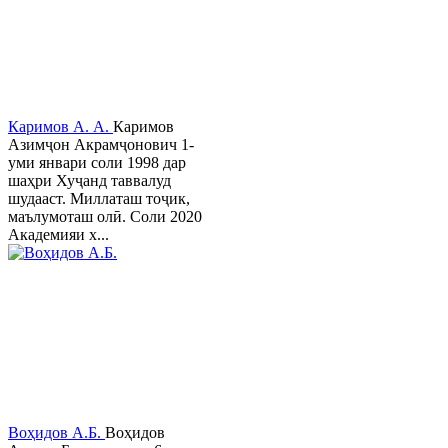
Каримов А. А.
Каримов
Азимҷон Акрамҷонович 1-
уми январи соли 1998 дар
шаҳри Хуҷанд таввалуд
шудааст. Миллаташ тоҷик,
маълумоташ олӣ. Соли 2020
Академияи х...
Воҳидов А.Б.
Воҳидов