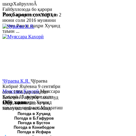
шаҳрХайруллоÂ
Ғайбуллозода бо қарори
Роҳбарони сохторҳо
Раиси шаҳр таҳти №281 аз 2
июни соли 2016 муовини
якуми Раиси шаҳри Хуҷанд
таъин ...
Ҷӯраева К.Я.
Ҷӯраева
Кибриё Яҳёевна 9 сентябри
Муяссара Қаҳорӣ
Муяссара
соли 1966 дар ноҳияи
Қаҳорӣ 15 октябри соли
Бобоҷон Ғафуров таваллуд
Обу хаво
1979 дар шаҳри Хуҷанд
шуда, миллаташ тоҷик,
таваллуд шудааст. Миллаташ
маълумот олӣ мебошад.
тоҷик. Маълумот олӣ. Соли
Соли 1997 Донишг...
Погода в Хуҷанд
Погода в Б.Ғафуров
2002 Донишгоҳи давлатии
Погода в Бустон
Хуҷанд ба...
Погода в Конибодом
Погода в Исфара