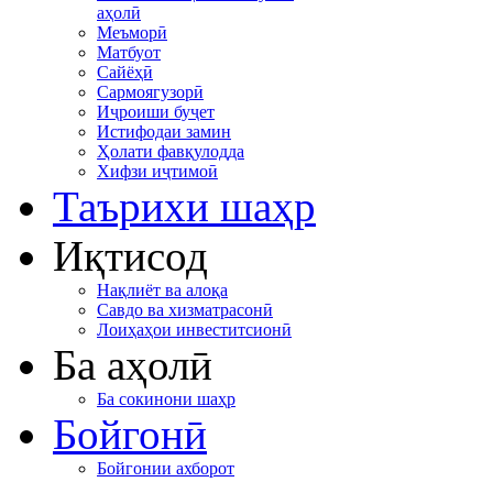
аҳолӣ
Меъморӣ
Матбуот
Сайёҳӣ
Сармоягузорӣ
Иҷроиши буҷет
Истифодаи замин
Ҳолати фавқулодда
Хифзи иҷтимоӣ
Таърихи шаҳр
Иқтисод
Нақлиёт ва алоқа
Савдо ва хизматрасонӣ
Лоиҳаҳои инвеститсионӣ
Ба аҳолӣ
Ба сокинони шаҳр
Бойгонӣ
Бойгонии ахборот