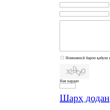
Номнависӣ барои қабули 
Нав кардан
Шарҳ додан