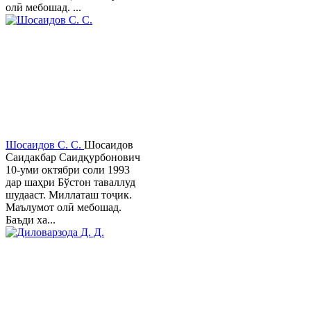
олӣ мебошад. ...
Шосаидов С. С.
Шосаидов
Саидакбар Саидқурбонович
10-уми октябри соли 1993
дар шаҳри Бўстон таваллуд
шудааст. Миллаташ тоҷик.
Маълумот олӣ мебошад.
Баъди ха...