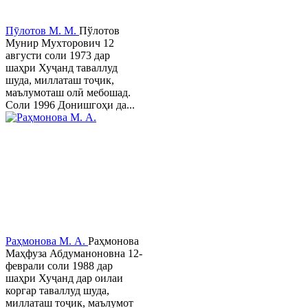
Пӯлотов М. М.
Пўлотов
Мунир Мухторович 12
августи соли 1973 дар
шаҳри Хуҷанд таваллуд
шуда, миллаташ тоҷик,
маълумоташ олӣ мебошад.
Соли 1996 Донишгоҳи да...
Раҳмонова М. А.
Раҳмонова
Маҳфуза Абдуманоновна 12-
феврали соли 1988 дар
шаҳри Хуҷанд дар оилаи
коргар таваллуд шуда,
миллаташ тоҷик, маълумот