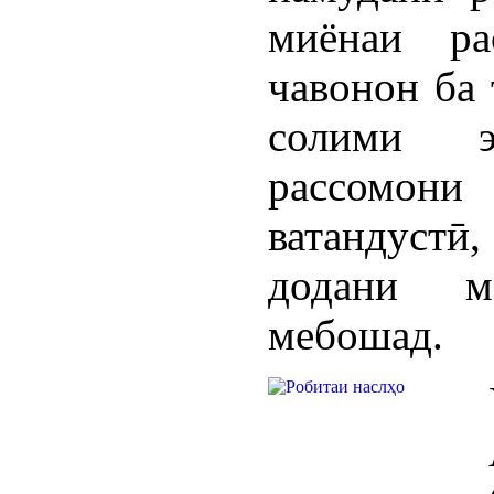
миёнаи ра
чавонон ба 
солими э
рассомон
ватандустӣ
додани м
мебошад.