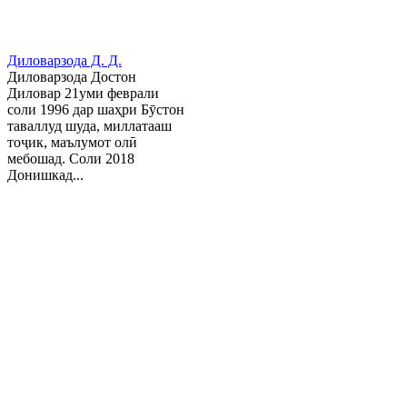
Диловарзода Д. Д.
Диловарзода Достон
Диловар 21уми феврали
соли 1996 дар шаҳри Бӯстон
таваллуд шуда, миллатааш
тоҷик, маълумот олӣ
мебошад. Соли 2018
Донишкад...