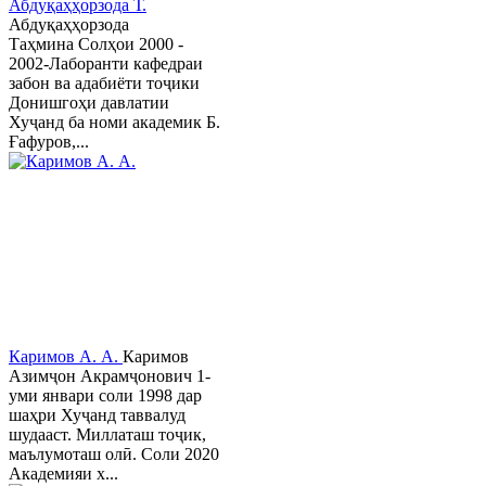
Абдуқаҳҳорзода Т.
Абдуқаҳҳорзода
Таҳмина Солҳои 2000 -
2002-Лаборанти кафедраи
забон ва адабиёти тоҷики
Донишгоҳи давлатии
Хуҷанд ба номи академик Б.
Ғафуров,...
Каримов А. А.
Каримов
Азимҷон Акрамҷонович 1-
уми январи соли 1998 дар
шаҳри Хуҷанд таввалуд
шудааст. Миллаташ тоҷик,
маълумоташ олӣ. Соли 2020
Академияи х...