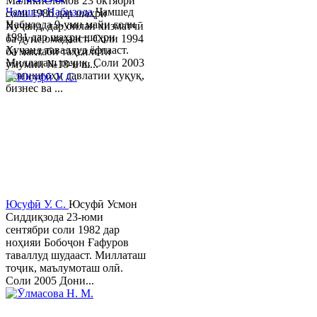
Маликисломов 23 октябри
Ҷамшед Набизода
Ҷамшед
соли 1986 дар шаҳри
Набизода 9-уми майи соли
Хуҷанд, дар оилаи хизматчӣ
1981 дар шаҳри шаҳри
ба дунё омадааст. Соли 1994
Хуҷанд таваллуд ёфтааст.
ба мактаби таҳсилоти
Миллаташ тоҷик. Соли 2003
умумии №18-и ш...
Донишгоҳи давлатии ҳуқуқ,
бизнес ва ...
Юсуфӣ У. C.
Юсуфӣ Усмон
Сиддиқзода 23-юми
сентябри соли 1982 дар
ноҳияи Бобоҷон Ғафуров
таваллуд шудааст. Миллаташ
тоҷик, маълумоташ олӣ.
Соли 2005 Дони...