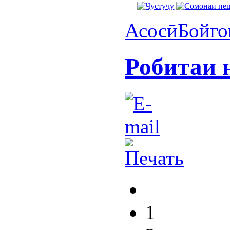
Асосӣ
Бойго
Робитаи 
1