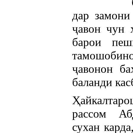
дар замони
ҷавон чун 
барои пеш
тамошобин
ҷавонон ба
баланди ка
Ҳайкалтар
рассом Аб
сухан карда