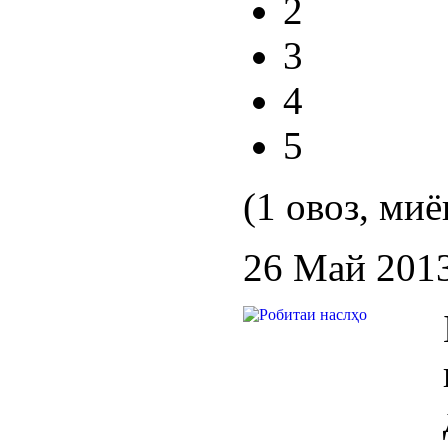
2
3
4
5
(1 овоз, миё
26 Май 201