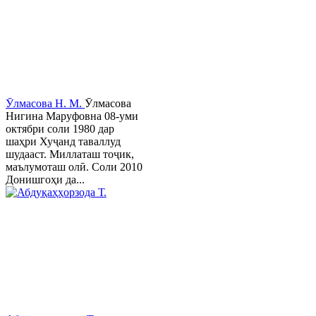
Ӯлмасова Н. М.
Ӯлмасова
Нигина Маруфовна 08-уми
октябри соли 1980 дар
шаҳри Хуҷанд таваллуд
шудааст. Миллаташ тоҷик,
маълумоташ олӣ. Соли 2010
Донишгоҳи да...