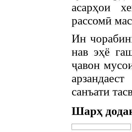
асарҳои х
рассомӣ ма
Ин чорабинӣ
нав эҳё га
ҷавон мусои
арзандаест
санъати тас
Шарҳ дода