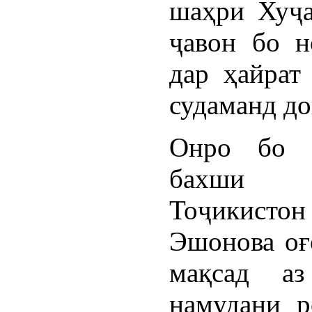
шаҳри Хуҷа
ҷавон бо н
дар ҳайрат
судаманд до
Онро бо с
бахши И
Тоҷикистон
Эшонова оғо
мақсад а
намудани р