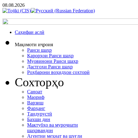
08.08.2026
Cаҳифаи аслӣ
Мақомоти иҷроия
Раиси шаҳр
Қарорҳои Раиси шаҳр
Муовинони Раиси шаҳр
Дастгоҳи Раиси шаҳр
Роҳбарони воҳидҳои сохторӣ
Сохторҳо
Саноат
Маориф
Варзиш
Фарҳанг
Тандурустӣ
Бахши дин
Мактубҳо ва муроҷиати
шаҳрвандон
Агентии меҳнат ва шуғли