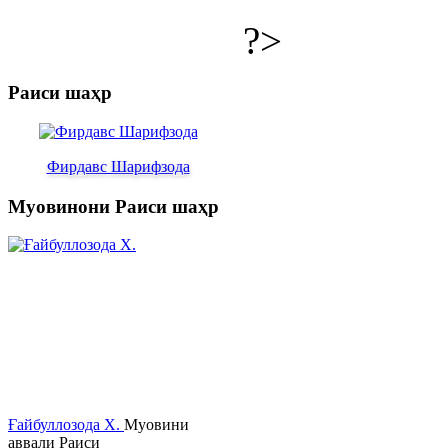
?>
Раиси шаҳр
Фирдавс Шарифзода
Муовинони Раиси шаҳр
Ғайбуллозода Х.
Муовини
аввали Раиси