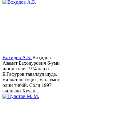
Воҳидов А.Б.
Воҳидов
Азамат Баҳодурович 6-уми
июни соли 1974 дар н.
Б.Ғафуров таваллуд шуда,
миллаташ тоҷик, маълумот
олии тиббӣ. Соли 1997
филиали Хучан...