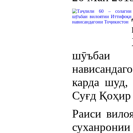
шӯъбаи 
нависанда
карда шуд,
Суғд Қоҳир 
Раиси вило
суханронии 