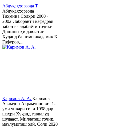
Абдуқаҳҳорзода Т.
Абдуқаҳҳорзода
Таҳмина Солҳои 2000 -
2002-Лаборанти кафедраи
забон ва адабиёти тоҷики
Донишгоҳи давлатии
Хуҷанд ба номи академик Б.
Ғафуров,...
Каримов А. А.
Каримов
Азимҷон Акрамҷонович 1-
уми январи соли 1998 дар
шаҳри Хуҷанд таввалуд
шудааст. Миллаташ тоҷик,
маълумоташ олӣ. Соли 2020