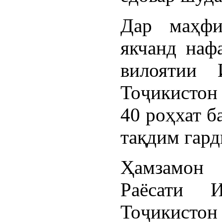
Дар маҳфи
якчанд наф
вилоятии 
Тоҷикистон
40 роҳхат б
тақдим гард
Ҳамзамон 
Раёсати И
Тоҷикистон 