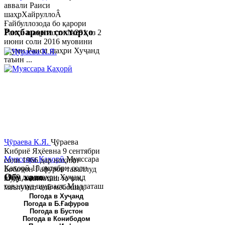
аввали Раиси
шаҳрХайруллоÂ
Ғайбуллозода бо қарори
Роҳбарони сохторҳо
Раиси шаҳр таҳти №281 аз 2
июни соли 2016 муовини
якуми Раиси шаҳри Хуҷанд
таъин ...
Ҷӯраева К.Я.
Ҷӯраева
Кибриё Яҳёевна 9 сентябри
Муяссара Қаҳорӣ
Муяссара
соли 1966 дар ноҳияи
Қаҳорӣ 15 октябри соли
Бобоҷон Ғафуров таваллуд
Обу хаво
1979 дар шаҳри Хуҷанд
шуда, миллаташ тоҷик,
таваллуд шудааст. Миллаташ
маълумот олӣ мебошад.
тоҷик. Маълумот олӣ. Соли
Соли 1997 Донишг...
Погода в Хуҷанд
Погода в Б.Ғафуров
2002 Донишгоҳи давлатии
Погода в Бустон
Хуҷанд ба...
Погода в Конибодом