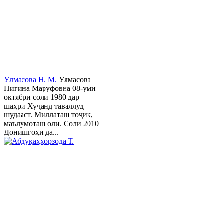
Ӯлмасова Н. М.
Ӯлмасова
Нигина Маруфовна 08-уми
октябри соли 1980 дар
шаҳри Хуҷанд таваллуд
шудааст. Миллаташ тоҷик,
маълумоташ олӣ. Соли 2010
Донишгоҳи да...