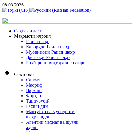
08.08.2026
Cаҳифаи аслӣ
Мақомоти иҷроия
Раиси шаҳр
Қарорҳои Раиси шаҳр
Муовинони Раиси шаҳр
Дастгоҳи Раиси шаҳр
Роҳбарони воҳидҳои сохторӣ
Сохторҳо
Саноат
Маориф
Варзиш
Фарҳанг
Тандурустӣ
Бахши дин
Мактубҳо ва муроҷиати
шаҳрвандон
Агентии меҳнат ва шуғли
аҳолӣ