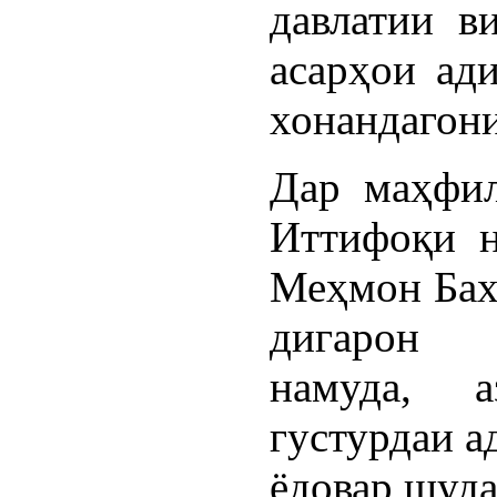
давлатии в
асарҳои ад
хонандагони
Дар маҳфил
Иттифоқи н
Меҳмон Бах
дигарон
намуда, а
густурдаи а
ёдовар шуда