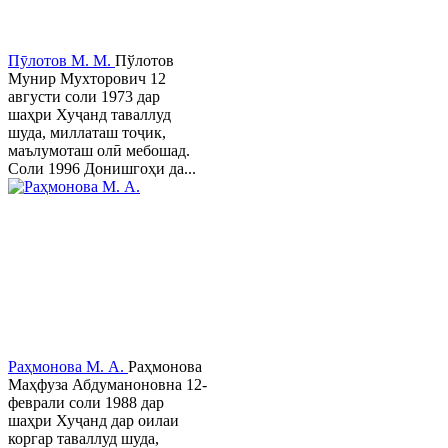
Пӯлотов М. М.
Пўлотов
Мунир Мухторович 12
августи соли 1973 дар
шаҳри Хуҷанд таваллуд
шуда, миллаташ тоҷик,
маълумоташ олӣ мебошад.
Соли 1996 Донишгоҳи да...
Раҳмонова М. А.
Раҳмонова
Маҳфуза Абдуманоновна 12-
феврали соли 1988 дар
шаҳри Хуҷанд дар оилаи
коргар таваллуд шуда,