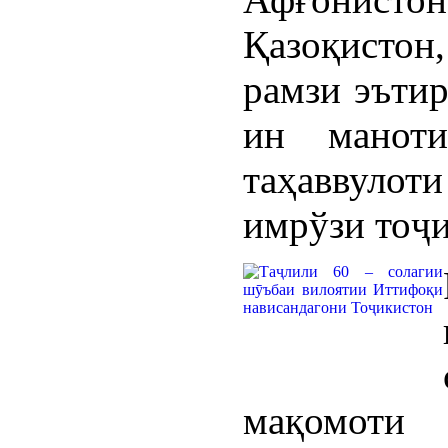
Қазоқистон
рамзи эъти
ин манот
таҳаввулоти
имрўзи тоҷи
мақомоти