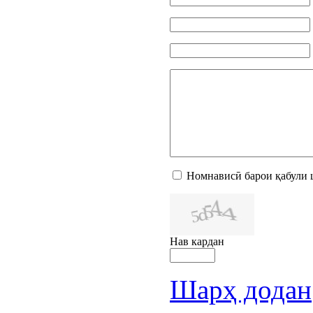
Номнависӣ барои қабули 
Нав кардан
Шарҳ додан