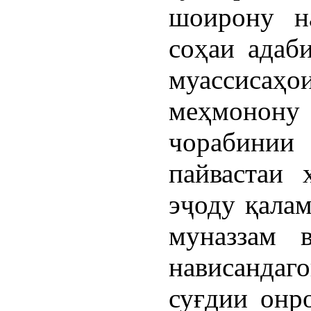
шоирону на
соҳаи адаб
муассиса
меҳмоно
чорабинии
пайвастаи 
эҷоду қалам
муназзам 
нависандаг
суғдии онр