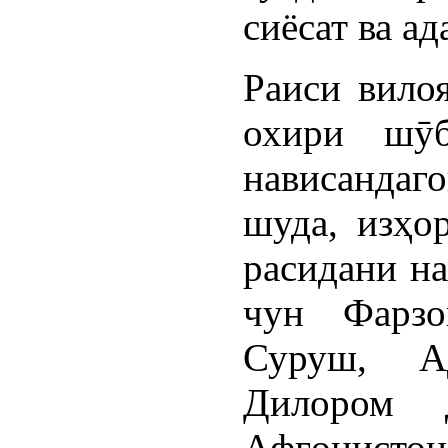
сиёсат ва ад
Раиси вилоя
охири шӯб
нависанда
шуда, изҳо
расидани н
чун Фарзо
Суруш, А
Дилором 
Афғонисто