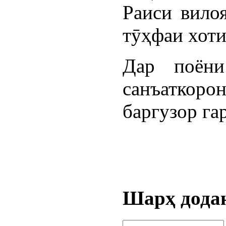
Раиси вило
тӯҳфаи хоти
Дар поён
санъаткоро
баргузор га
Шарҳ дода