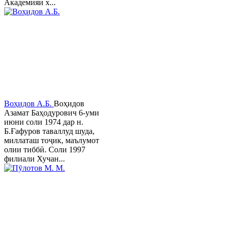
Академияи х...
Воҳидов А.Б.
Воҳидов
Азамат Баҳодурович 6-уми
июни соли 1974 дар н.
Б.Ғафуров таваллуд шуда,
миллаташ тоҷик, маълумот
олии тиббӣ. Соли 1997
филиали Хучан...