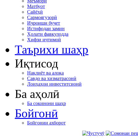
Меъморӣ
Матбуот
Сайёҳӣ
Сармоягузорӣ
Иҷроиши буҷет
Истифодаи замин
Ҳолати фавқулодда
Хифзи иҷтимоӣ
Таърихи шаҳр
Иқтисод
Нақлиёт ва алоқа
Савдо ва хизматрасонӣ
Лоиҳаҳои инвеститсионӣ
Ба аҳолӣ
Ба сокинони шаҳр
Бойгонӣ
Бойгонии ахборот