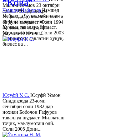
"Кова"
Маликисломов 23 октябри
Ҷамшед Набизода
Ҷамшед
соли 1986 дар шаҳри
Набизода 9-уми майи соли
Хуҷанд, дар оилаи хизматчӣ
1981 дар шаҳри шаҳри
ба дунё омадааст. Соли 1994
Хуҷанд таваллуд ёфтааст.
ба мактаби таҳсилоти
Миллаташ тоҷик. Соли 2003
умумии №18-и ш...
Донишгоҳи давлатии ҳуқуқ,
бизнес ва ...
Юсуфӣ У. C.
Юсуфӣ Усмон
Сиддиқзода 23-юми
сентябри соли 1982 дар
ноҳияи Бобоҷон Ғафуров
таваллуд шудааст. Миллаташ
тоҷик, маълумоташ олӣ.
Соли 2005 Дони...