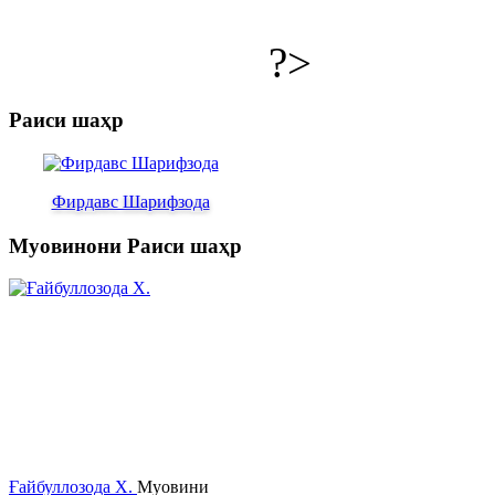
?>
Раиси шаҳр
Фирдавс Шарифзода
Муовинони Раиси шаҳр
Ғайбуллозода Х.
Муовини