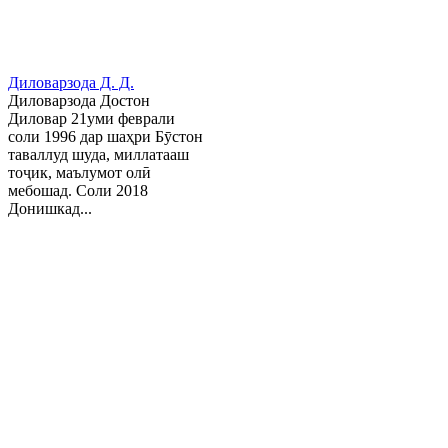
Диловарзода Д. Д.
Диловарзода Достон
Диловар 21уми феврали
соли 1996 дар шаҳри Бӯстон
таваллуд шуда, миллатааш
тоҷик, маълумот олӣ
мебошад. Соли 2018
Донишкад...