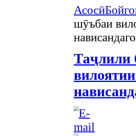
Асосӣ
Бойго
шӯъбаи вил
нависандаг
Таҷлили 
вилояти
нависанд