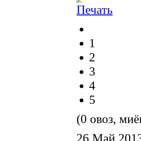
1
2
3
4
5
(0 овоз, миё
26 Май 201