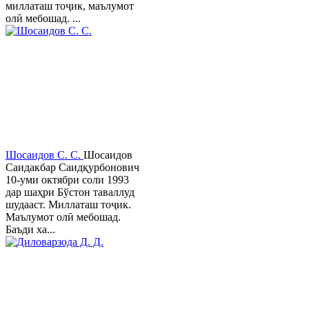
миллаташ тоҷик, маълумот
олӣ мебошад. ...
Шосаидов С. С.
Шосаидов
Саидакбар Саидқурбонович
10-уми октябри соли 1993
дар шаҳри Бўстон таваллуд
шудааст. Миллаташ тоҷик.
Маълумот олӣ мебошад.
Баъди ха...