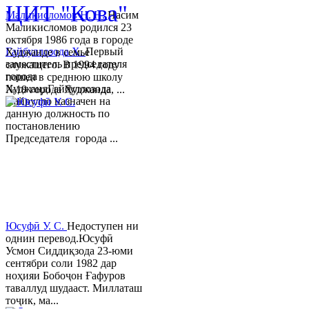
ЦИТ "Кова"
Маликисломов Н. Н.
Насим
Маликисломов родился 23
октября 1986 года в городе
Гайбуллозода Х.
Первый
Худжанде в семье
заместитель председателя
служащего. В 1994 году
города
пошел в среднюю школу
ХуджандГайбуллозода
№18 города Худжанда, ...
Хайрулло назначен на
данную должность по
постановлению
Председателя города ...
Юсуфӣ У. C.
Недоступен ни
однин перевод.Юсуфӣ
Усмон Сиддиқзода 23-юми
сентябри соли 1982 дар
ноҳияи Бобоҷон Ғафуров
таваллуд шудааст. Миллаташ
тоҷик, ма...