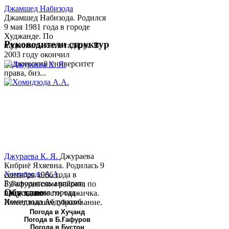
Джамшед Набизода
Джамшед Набизода. Родился
9 мая 1981 года в городе
Худжанде. По
Руководители структур
национальности таджик. В
2003 году окончил
Таджикский университет
права, биз...
Джураева К. Я.
Джураева
Кибриё Яхяевна. Родилась 9
Хомидзода А.А.
сентября 1966 года в
Руководитель аппарата
Б.Гафуровском районе, по
Обу хаво
председателя города
национальности таджичка.
Хомидзода Абдувахоб
Имеет высшее образование.
Абдумаджид родился 8
В 1997 ...
Погода в Хуҷанд
Погода в Б.Ғафуров
июня 1978 года в городе
Погода в Бустон