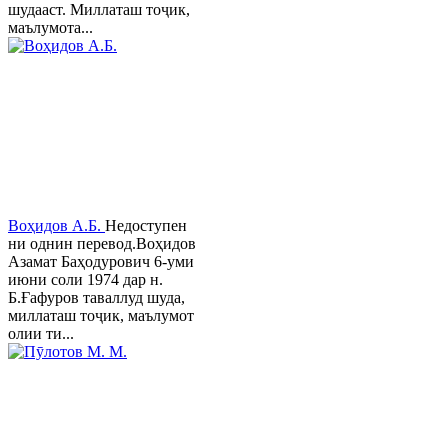
шудааст. Миллаташ тоҷик,
маълумота...
Воҳидов А.Б.
Недоступен
ни однин перевод.Воҳидов
Азамат Баҳодурович 6-уми
июни соли 1974 дар н.
Б.Ғафуров таваллуд шуда,
миллаташ тоҷик, маълумот
олии ти...