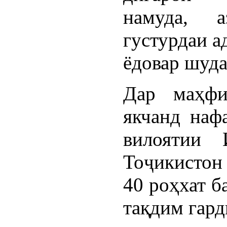
намуда, а
густурдаи а
ёдовар шуда
Дар маҳфи
якчанд наф
вилоятии 
Тоҷикистон
40 роҳхат б
тақдим гард