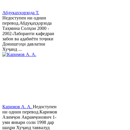
Абдуқаҳҳорзода Т.
Недоступен ни однин
перевод.Абдуқаҳҳорзода
Таҳмина Солҳои 2000 -
2002-Лаборанти кафедраи
забон ва адабиёти тоҷики
Донишгоҳи давлатии
Хуҷанд ...
Каримов А. А.
Недоступен
ни однин перевод.Каримов
Азимҷон Акрамҷонович 1-
уми январи соли 1998 дар
шаҳри Хуҷанд таввалуд