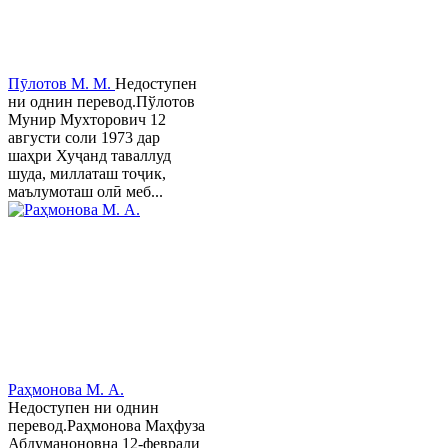
Пӯлотов М. М.
Недоступен
ни однин перевод.Пўлотов
Мунир Мухторович 12
августи соли 1973 дар
шаҳри Хуҷанд таваллуд
шуда, миллаташ тоҷик,
маълумоташ олӣ меб...
Раҳмонова М. А.
Недоступен ни однин
перевод.Раҳмонова Маҳфуза
Абдуманоновна 12-феврали