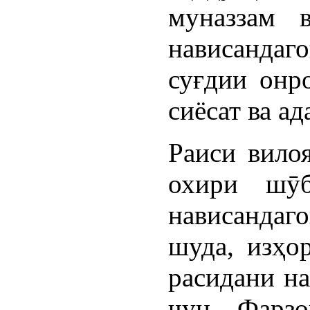
муназзам 
нависандаг
суғдии онр
сиёсат ва ад
Раиси вилоя
охири шӯб
нависанда
шуда, изҳо
расидани н
чун Фарзо