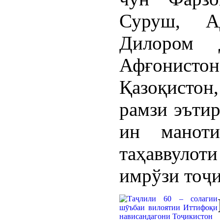
Суруш, А
Дилором 
Афғонисто
Қазоқистон
рамзи эъти
ин манот
таҳаввулоти
имрўзи тоҷи