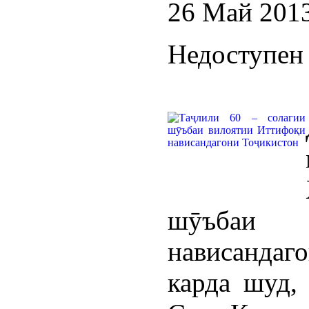
26 Май 201
Недоступен 
шӯъбаи 
нависанда
карда шуд,