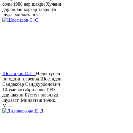
соли 1988 дар шаҳри Хуҷанд
дар оилаи коргар таваллуд
шуда, миллаташ т...
Шосаидов С. С.
Недоступен
ни однин перевод.Шосаидов
Саидакбар Саидқурбонович
10-уми октябри соли 1993
дар шаҳри Бўстон таваллуд
шудааст. Миллаташ тоҷик.
Ма...