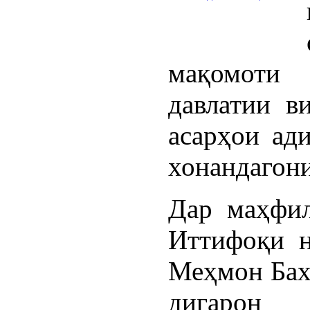
мақомоти
давлатии в
асарҳои ад
хонандагони
Дар маҳфил
Иттифоқи н
Меҳмон Бах
дигарон