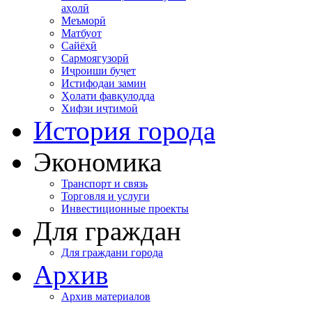
аҳолӣ
Меъморӣ
Матбуот
Сайёҳӣ
Сармоягузорӣ
Иҷроиши буҷет
Истифодаи замин
Ҳолати фавқулодда
Хифзи иҷтимоӣ
История города
Экономика
Транспорт и связь
Торговля и услуги
Инвестиционные проекты
Для граждан
Для граждани города
Архив
Архив материалов