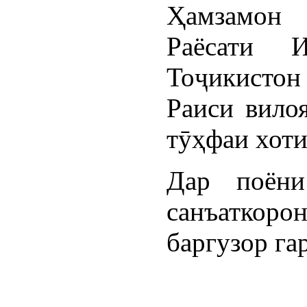
Ҳамзамон 
Раёсати И
Тоҷикистон 
Раиси вило
тӯҳфаи хоти
Дар поён
санъаткоро
баргузор га