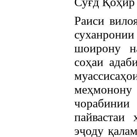
Суғд Қоҳир 
Раиси вило
суханронии 
шоирону на
соҳаи адаб
муассиса
меҳмоно
чорабинии
пайвастаи 
эҷоду қалам