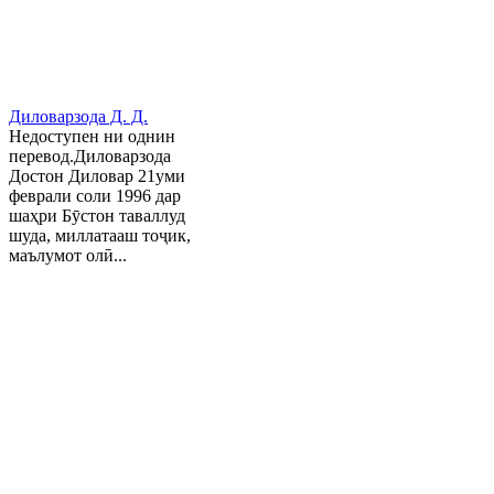
Диловарзода Д. Д.
Недоступен ни однин
перевод.Диловарзода
Достон Диловар 21уми
феврали соли 1996 дар
шаҳри Бӯстон таваллуд
шуда, миллатааш тоҷик,
маълумот олӣ...