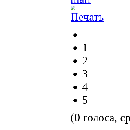
1
2
3
4
5
(0 голоса, с