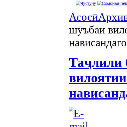
Асосӣ
Архи
шӯъбаи вил
нависандаг
Таҷлили 
вилояти
нависанд