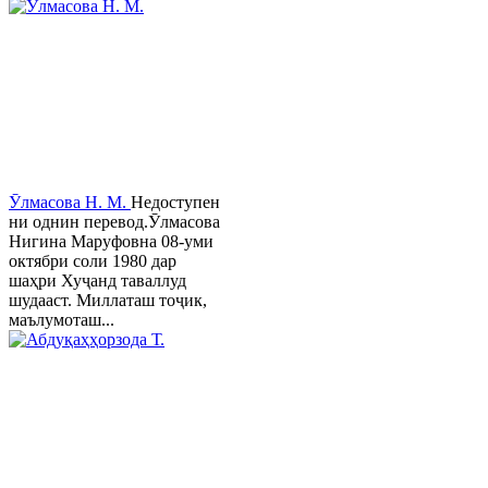
Ӯлмасова Н. М.
Недоступен
ни однин перевод.Ӯлмасова
Нигина Маруфовна 08-уми
октябри соли 1980 дар
шаҳри Хуҷанд таваллуд
шудааст. Миллаташ тоҷик,
маълумоташ...