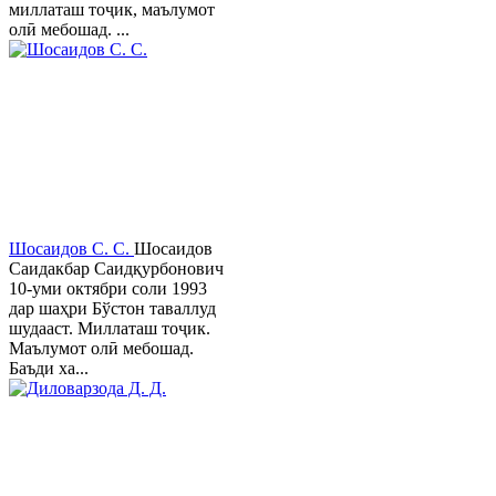
миллаташ тоҷик, маълумот
олӣ мебошад. ...
Шосаидов С. С.
Шосаидов
Саидакбар Саидқурбонович
10-уми октябри соли 1993
дар шаҳри Бўстон таваллуд
шудааст. Миллаташ тоҷик.
Маълумот олӣ мебошад.
Баъди ха...