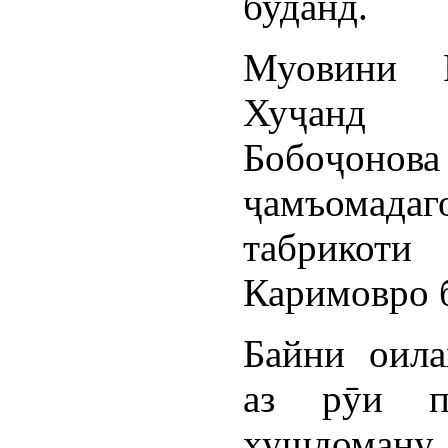
буданд.
Муовини 
Хуҷанд
Бобоҷонова
ҷамъомадаг
табрикоти
Каримовро 
Байни оила
аз рӯи п
хушдоману