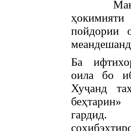
Ма
ҳокимият
пойдории о
меандешанд
Ба ифтихо
оила бо и
Хуҷанд та
беҳтарин
гардид
соҳибэҳтир