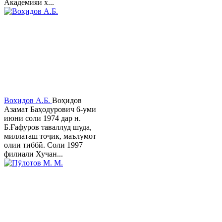
Академияи х...
Воҳидов А.Б.
Воҳидов
Азамат Баҳодурович 6-уми
июни соли 1974 дар н.
Б.Ғафуров таваллуд шуда,
миллаташ тоҷик, маълумот
олии тиббӣ. Соли 1997
филиали Хучан...