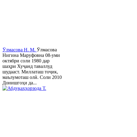
Ӯлмасова Н. М.
Ӯлмасова
Нигина Маруфовна 08-уми
октябри соли 1980 дар
шаҳри Хуҷанд таваллуд
шудааст. Миллаташ тоҷик,
маълумоташ олӣ. Соли 2010
Донишгоҳи да...