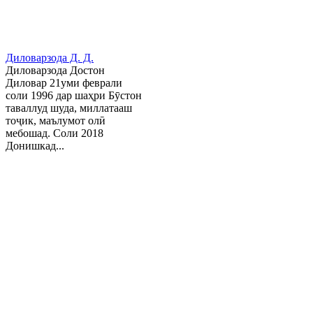
Диловарзода Д. Д.
Диловарзода Достон
Диловар 21уми феврали
соли 1996 дар шаҳри Бӯстон
таваллуд шуда, миллатааш
тоҷик, маълумот олӣ
мебошад. Соли 2018
Донишкад...