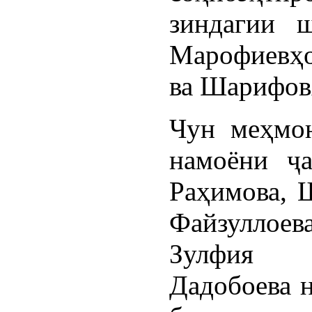
зиндагии ш
Марофиевҳо
ва Шарифов
Чун меҳмо
намоёни ҷа
Раҳимова, 
Файзуллое
Зулфия Р
Дадобоева н