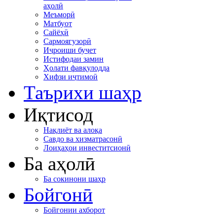
аҳолӣ
Меъморӣ
Матбуот
Сайёҳӣ
Сармоягузорӣ
Иҷроиши буҷет
Истифодаи замин
Ҳолати фавқулодда
Хифзи иҷтимоӣ
Таърихи шаҳр
Иқтисод
Нақлиёт ва алоқа
Савдо ва хизматрасонӣ
Лоиҳаҳои инвеститсионӣ
Ба аҳолӣ
Ба сокинони шаҳр
Бойгонӣ
Бойгонии ахборот