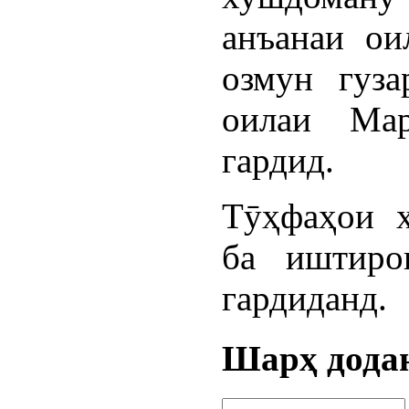
анъанаи ои
озмун гуза
оилаи Мар
гардид.
Тӯҳфаҳои 
ба иштиро
гардиданд.
Шарҳ дода