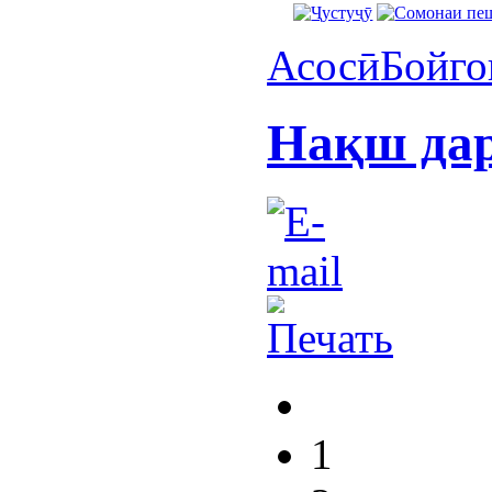
Асосӣ
Бойго
Нақш дар
1