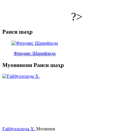
?>
Раиси шаҳр
Фирдавс Шарифзода
Муовинони Раиси шаҳр
Ғайбуллозода Х.
Муовини