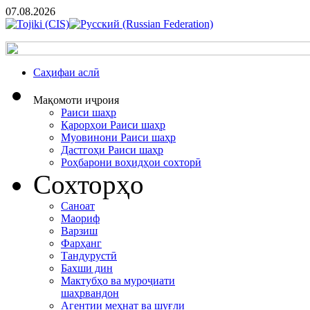
07.08.2026
Cаҳифаи аслӣ
Мақомоти иҷроия
Раиси шаҳр
Қарорҳои Раиси шаҳр
Муовинони Раиси шаҳр
Дастгоҳи Раиси шаҳр
Роҳбарони воҳидҳои сохторӣ
Сохторҳо
Саноат
Маориф
Варзиш
Фарҳанг
Тандурустӣ
Бахши дин
Мактубҳо ва муроҷиати
шаҳрвандон
Агентии меҳнат ва шуғли