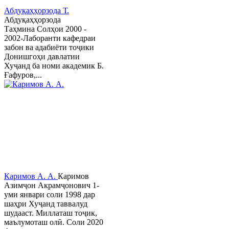
Абдуқаҳҳорзода Т.
Абдуқаҳҳорзода
Таҳмина Солҳои 2000 -
2002-Лаборанти кафедраи
забон ва адабиёти тоҷики
Донишгоҳи давлатии
Хуҷанд ба номи академик Б.
Ғафуров,...
Каримов А. А.
Каримов
Азимҷон Акрамҷонович 1-
уми январи соли 1998 дар
шаҳри Хуҷанд таввалуд
шудааст. Миллаташ тоҷик,
маълумоташ олӣ. Соли 2020