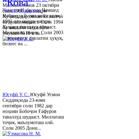
"Кова"
Маликисломов 23 октябри
Ҷамшед Набизода
Ҷамшед
соли 1986 дар шаҳри
Набизода 9-уми майи соли
Хуҷанд, дар оилаи хизматчӣ
1981 дар шаҳри шаҳри
ба дунё омадааст. Соли 1994
Хуҷанд таваллуд ёфтааст.
ба мактаби таҳсилоти
Миллаташ тоҷик. Соли 2003
умумии №18-и ш...
Донишгоҳи давлатии ҳуқуқ,
бизнес ва ...
Юсуфӣ У. C.
Юсуфӣ Усмон
Сиддиқзода 23-юми
сентябри соли 1982 дар
ноҳияи Бобоҷон Ғафуров
таваллуд шудааст. Миллаташ
тоҷик, маълумоташ олӣ.
Соли 2005 Дони...