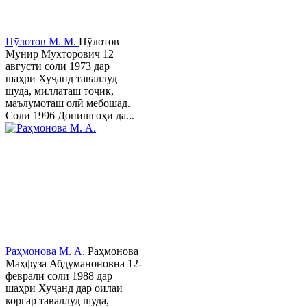
Пӯлотов М. М.
Пўлотов
Мунир Мухторович 12
августи соли 1973 дар
шаҳри Хуҷанд таваллуд
шуда, миллаташ тоҷик,
маълумоташ олӣ мебошад.
Соли 1996 Донишгоҳи да...
Раҳмонова М. А.
Раҳмонова
Маҳфуза Абдуманоновна 12-
феврали соли 1988 дар
шаҳри Хуҷанд дар оилаи
коргар таваллуд шуда,