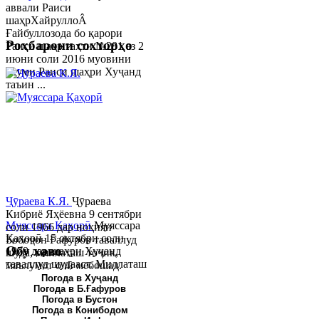
аввали Раиси
шаҳрХайруллоÂ
Ғайбуллозода бо қарори
Роҳбарони сохторҳо
Раиси шаҳр таҳти №281 аз 2
июни соли 2016 муовини
якуми Раиси шаҳри Хуҷанд
таъин ...
Ҷӯраева К.Я.
Ҷӯраева
Кибриё Яҳёевна 9 сентябри
Муяссара Қаҳорӣ
Муяссара
соли 1966 дар ноҳияи
Қаҳорӣ 15 октябри соли
Бобоҷон Ғафуров таваллуд
Обу хаво
1979 дар шаҳри Хуҷанд
шуда, миллаташ тоҷик,
таваллуд шудааст. Миллаташ
маълумот олӣ мебошад.
тоҷик. Маълумот олӣ. Соли
Соли 1997 Донишг...
Погода в Хуҷанд
Погода в Б.Ғафуров
2002 Донишгоҳи давлатии
Погода в Бустон
Хуҷанд ба...
Погода в Конибодом