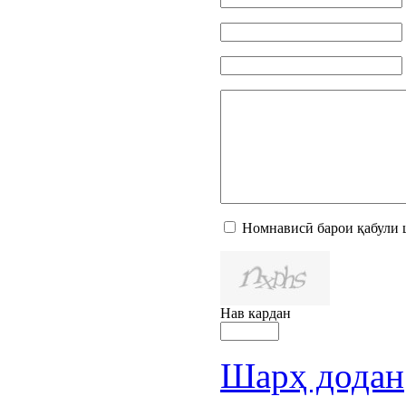
Номнависӣ барои қабули 
Нав кардан
Шарҳ додан