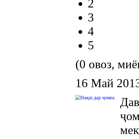
2
3
4
5
(0 овоз, миё
16 Май 201
Да
ҷо
ме