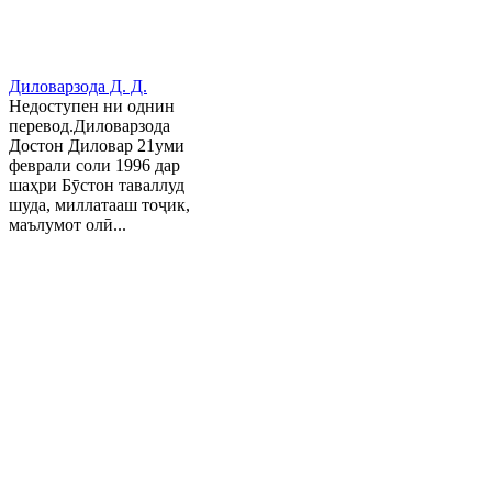
Диловарзода Д. Д.
Недоступен ни однин
перевод.Диловарзода
Достон Диловар 21уми
феврали соли 1996 дар
шаҳри Бӯстон таваллуд
шуда, миллатааш тоҷик,
маълумот олӣ...