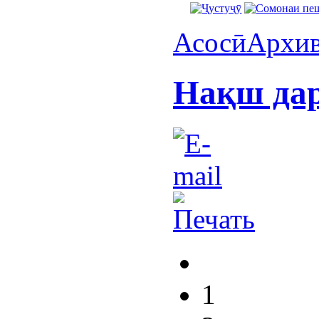
Асосӣ
Архи
Нақш дар
1