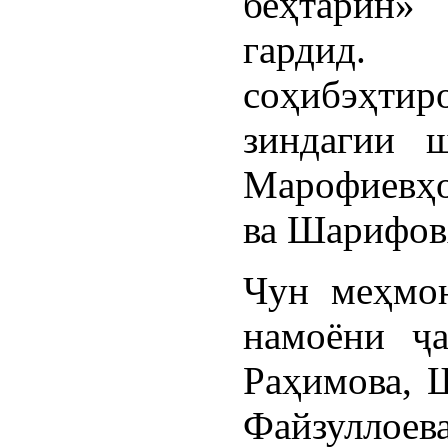
беҳтарин
гардид
соҳибэҳтир
зиндагии ш
Марофиевҳо
ва Шарифов
Чун меҳмо
намоёни ҷа
Раҳимова, 
Файзуллое