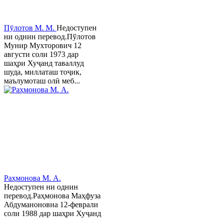
Пӯлотов М. М.
Недоступен
ни однин перевод.Пўлотов
Мунир Мухторович 12
августи соли 1973 дар
шаҳри Хуҷанд таваллуд
шуда, миллаташ тоҷик,
маълумоташ олӣ меб...
Раҳмонова М. А.
Недоступен ни однин
перевод.Раҳмонова Маҳфуза
Абдуманоновна 12-феврали
соли 1988 дар шаҳри Хуҷанд