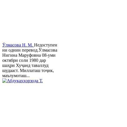
Ӯлмасова Н. М.
Недоступен
ни однин перевод.Ӯлмасова
Нигина Маруфовна 08-уми
октябри соли 1980 дар
шаҳри Хуҷанд таваллуд
шудааст. Миллаташ тоҷик,
маълумоташ...