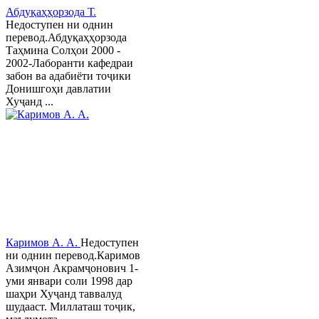
Абдуқаҳҳорзода Т.
Недоступен ни однин
перевод.Абдуқаҳҳорзода
Таҳмина Солҳои 2000 -
2002-Лаборанти кафедраи
забон ва адабиёти тоҷики
Донишгоҳи давлатии
Хуҷанд ...
Каримов А. А.
Недоступен
ни однин перевод.Каримов
Азимҷон Акрамҷонович 1-
уми январи соли 1998 дар
шаҳри Хуҷанд таввалуд
шудааст. Миллаташ тоҷик,