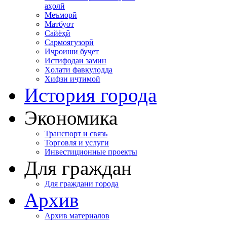
аҳолӣ
Меъморӣ
Матбуот
Сайёҳӣ
Сармоягузорӣ
Иҷроиши буҷет
Истифодаи замин
Ҳолати фавқулодда
Хифзи иҷтимоӣ
История города
Экономика
Транспорт и связь
Торговля и услуги
Инвестиционные проекты
Для граждан
Для граждани города
Архив
Архив материалов