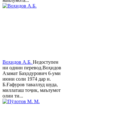
маълумота...
Воҳидов А.Б.
Недоступен
ни однин перевод.Воҳидов
Азамат Баҳодурович 6-уми
июни соли 1974 дар н.
Б.Ғафуров таваллуд шуда,
миллаташ тоҷик, маълумот
олии ти...