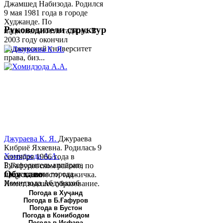
Джамшед Набизода. Родился
9 мая 1981 года в городе
Худжанде. По
Руководители структур
национальности таджик. В
2003 году окончил
Таджикский университет
права, биз...
Джураева К. Я.
Джураева
Кибриё Яхяевна. Родилась 9
Хомидзода А.А.
сентября 1966 года в
Руководитель аппарата
Б.Гафуровском районе, по
Обу хаво
председателя города
национальности таджичка.
Хомидзода Абдувахоб
Имеет высшее образование.
Абдумаджид родился 8
В 1997 ...
Погода в Хуҷанд
Погода в Б.Ғафуров
июня 1978 года в городе
Погода в Бустон
Худжанде. По
Погода в Конибодом
национальности...
Погода в Исфара