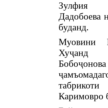
Зулфия Р
Дадобоева н
буданд.
Муовини 
Хуҷанд
Бобоҷонова
ҷамъомадаг
табрикоти
Каримовро 