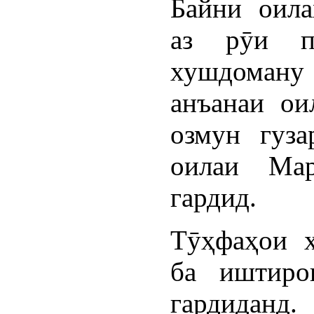
Байни оила
аз рӯи п
хушдоману
анъанаи ои
озмун гуза
оилаи Мар
гардид.
Тӯҳфаҳои 
ба иштиро
гардиданд.