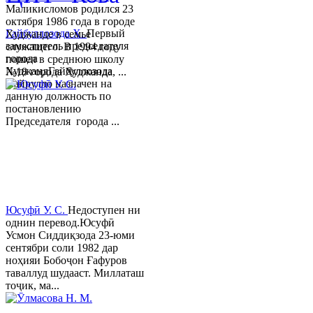
Маликисломов родился 23
октября 1986 года в городе
Гайбуллозода Х.
Первый
Худжанде в семье
заместитель председателя
служащего. В 1994 году
города
пошел в среднюю школу
ХуджандГайбуллозода
№18 города Худжанда, ...
Хайрулло назначен на
данную должность по
постановлению
Председателя города ...
Юсуфӣ У. C.
Недоступен ни
однин перевод.Юсуфӣ
Усмон Сиддиқзода 23-юми
сентябри соли 1982 дар
ноҳияи Бобоҷон Ғафуров
таваллуд шудааст. Миллаташ
тоҷик, ма...