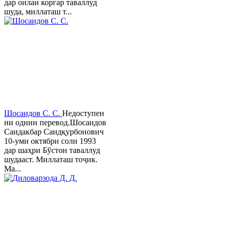
дар оилаи коргар таваллуд
шуда, миллаташ т...
Шосаидов С. С.
Недоступен
ни однин перевод.Шосаидов
Саидакбар Саидқурбонович
10-уми октябри соли 1993
дар шаҳри Бўстон таваллуд
шудааст. Миллаташ тоҷик.
Ма...