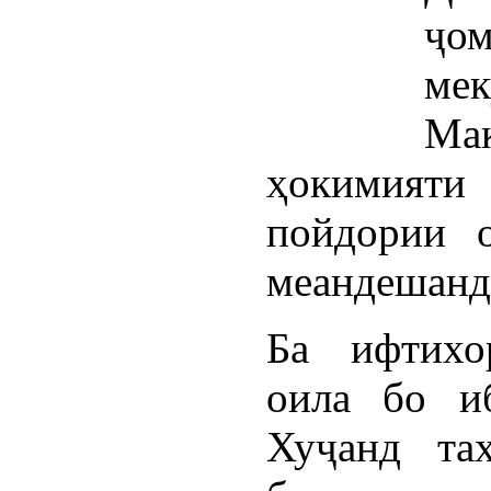
ҷо
ме
Ма
ҳокимият
пойдории о
меандешанд
Ба ифтихо
оила бо и
Хуҷанд та