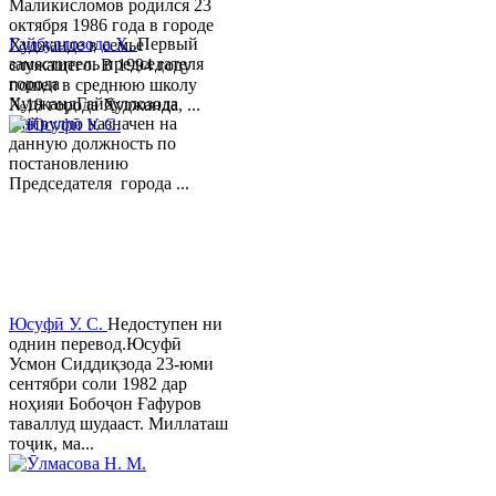
Маликисломов родился 23
октября 1986 года в городе
Гайбуллозода Х.
Первый
Худжанде в семье
заместитель председателя
служащего. В 1994 году
города
пошел в среднюю школу
ХуджандГайбуллозода
№18 города Худжанда, ...
Хайрулло назначен на
данную должность по
постановлению
Председателя города ...
Юсуфӣ У. C.
Недоступен ни
однин перевод.Юсуфӣ
Усмон Сиддиқзода 23-юми
сентябри соли 1982 дар
ноҳияи Бобоҷон Ғафуров
таваллуд шудааст. Миллаташ
тоҷик, ма...