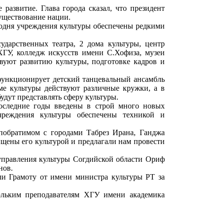
развитие. Глава города сказал, что президент
существование нации.
годня учреждения культуры обеспечены редкими
дарственных театра, 2 дома культуры, центр
 ХГУ, колледж искусств имени С.Хофиза, музеи
уют развитию культуры, подготовке кадров и
функционирует детский танцевальный ансамбль
ме культуры действуют различные кружки, а в
дут представлять сферу культуры.
последние годы введены в строй много новых
чреждения культуры обеспечены техникой и
-побратимом с городами Табрез Ирана, Ганджа
ищены его культурой и предлагали нам провести
 управления культуры Согдийской области Ориф
нов.
и Грамоту от имени министра культуры РТ за
ольким преподавателям ХГУ имени академика