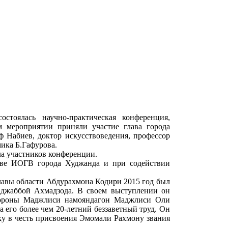
стоялась научно-практическая конференция,
м мероприятии приняли участие глава города
 Набиев, доктор искусствоведения, профессор
ика Б.Гафурова.
а участников конференции.
иве ИОГВ города Худжанда и при содействии
главы области Абдурахмона Кодири 2015 год был
Раджаббой Ахмадзода. В своем выступлении он
стороны Маджлиси намояндагон Маджлиси Оли
 его более чем 20-летний беззаветный труд. Он
ку в честь присвоения Эмомали Рахмону звания