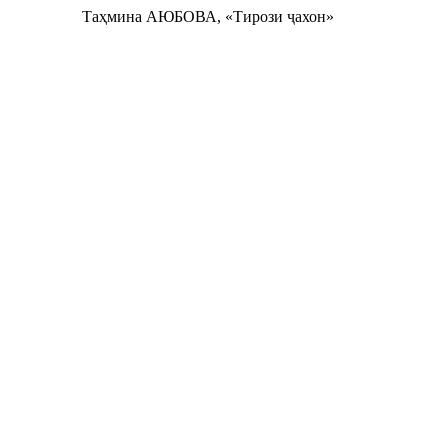
Таҳмина АЮБОВА, «Тирози ҷахон»