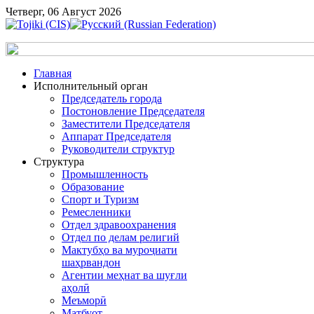
Четверг, 06 Август 2026
Главная
Исполнительный орган
Председатель города
Постоновление Председателя
Заместители Председателя
Аппарат Председателя
Руководители структур
Структура
Промышленность
Образование
Спорт и Туризм
Ремесленники
Отдел здравоохранения
Отдел по делам религий
Мактубҳо ва муроҷиати
шаҳрвандон
Агентии меҳнат ва шуғли
аҳолӣ
Меъморӣ
Матбуот