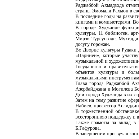
Раджаббой Ахмадзода отмети
страны Эмомали Рахмон в сво
В последние годы на развит
книгами и компьютерами. Во
В городе Худжанде функцио
культуры, 11 библиотек, ар
Мирзо Турсунзаде, Мухидди
досугу горожан.
Во Дворце культуры Рудаки 
«Парниён», которые участв
музыкальной и художественно
Государство и правительст
объектов культуры и боль
музыкальными инструментам
Глава города Раджаббой Ах
Азербайджана и Могилева Бел
Дни города Худжанда в их ст
Затем на тему развитие сфе
Набиев, профессор Аслиддин
В торжественной обстановк
всестороннюю поддержку и вк
Также грамоты за вклад в
Б.Гафурова.
В завершении прозвучал конц