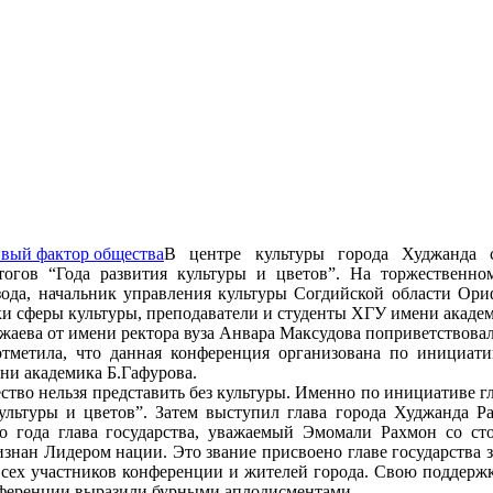
В центре культуры города Худжанда со
огов “Года развития культуры и цветов”. На торжественно
да, начальник управления культуры Согдийской области Ориф
и сферы культуры, преподаватели и студенты ХГУ имени академ
аева от имени ректора вуза Анвара Максудова поприветствовал
тметила, что данная конференция организована по инициат
ни академика Б.Гафурова.
ество нельзя представить без культуры. Именно по инициативе 
культуры и цветов”. Затем выступил глава города Худжанда 
го года глава государства, уважаемый Эмомали Рахмон со 
нан Лидером нации. Это звание присвоено главе государства за
всех участников конференции и жителей города. Свою поддерж
ференции выразили бурными аплодисментами.