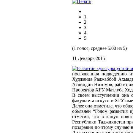
1
2
3
4
5
(1 голос, среднее 5.00 из 5)
11 Декабрь 2015
посвященная подведению ит
Худжанда Раджаббой Ахмадзо
Аслиддин Низомов, работник
Проректор ХГУ Матлуба Ходж
В своем выступлении она о
факультета искусств ХГУ име
Далее она отметила, что общ
объявлен “Годом развития 
отметил, что в канун ново
Республики Таджикистан приз
поздравил по этому случаю 
Лидера нации участники кон