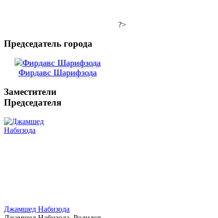
?>
Председатель города
Фирдавс Шарифзода
Заместители
Председателя
Джамшед Набизода
Джамшед Набизода. Родился