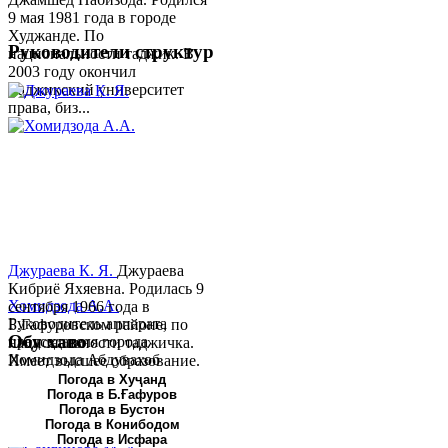
9 мая 1981 года в городе
Худжанде. По
Руководители структур
национальности таджик. В
2003 году окончил
Таджикский университет
права, биз...
Джураева К. Я.
Джураева
Кибриё Яхяевна. Родилась 9
Хомидзода А.А.
сентября 1966 года в
Руководитель аппарата
Б.Гафуровском районе, по
Обу хаво
председателя города
национальности таджичка.
Хомидзода Абдувахоб
Имеет высшее образование.
Абдумаджид родился 8
В 1997 ...
Погода в Хуҷанд
Погода в Б.Ғафуров
июня 1978 года в городе
Погода в Бустон
Худжанде. По
Погода в Конибодом
национальности...
Погода в Исфара