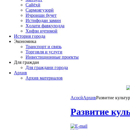
Сайёҳӣ
Сармоягузорӣ
Иҷроиши буҷет
Истифодаи замин
Ҳолати фавқулодда
Хифзи иҷтимоӣ
История города
Экономика
Транспорт и связь
Торговля и услуги
Инвестиционные проекты
Для граждан
Для граждани города
Архив
Архив материалов
Асосӣ
Архив
Развитие культу
Развитие кул