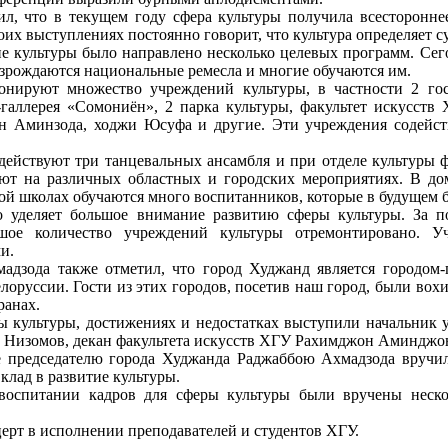
л, что в текущем году сфера культуры получила всестороннее 
их выступлениях постоянно говорит, что культура определяет 
ие культуры было направлено несколько целевых программ. Се
зрождаются национальные ремесла и многие обучаются им.
нируют множество учреждений культуры, в частности 2 госу
т-галлерея «Сомониён», 2 парка культуры, факультет искусств
н Аминзода, ходжи Юсуфа и другие. Эти учреждения содейств
действуют три танцевальных ансамбля и при отделе культуры 
уют на различных областных и городских мероприятиях. В до
й школах обучаются много воспитанников, которые в будущем бу
во уделяет большое внимание развитию сферы культуры. За 
шое количество учреждений культуры отремонтировано. У
и.
мадзода также отметил, что город Худжанд является городом
оруссии. Гости из этих городов, посетив наш город, были вох
ранах.
ры культуры, достижениях и недостатках выступили начальник
 Низомов, декан факультета искусств ХГУ Рахимджон Аминджо
е председателю города Худжанда Раджаббою Ахмадзода вручил
лад в развитие культуры.
 воспитании кадров для сферы культуры были вручены неск
ерт в исполнении преподавателей и студентов ХГУ.