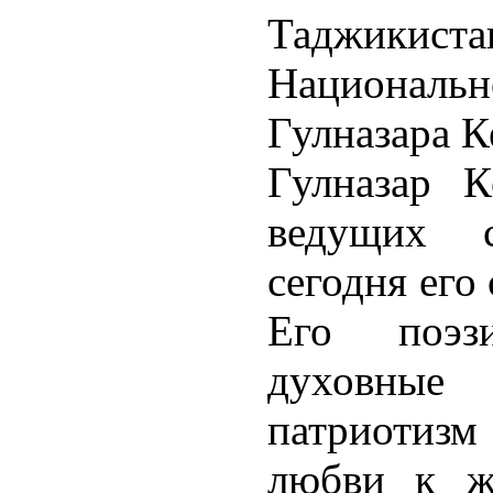
Таджик
Национал
Гулназара К
Гулназар К
ведущих 
сегодня его
Его поэз
духовные 
патриотиз
любви к ж