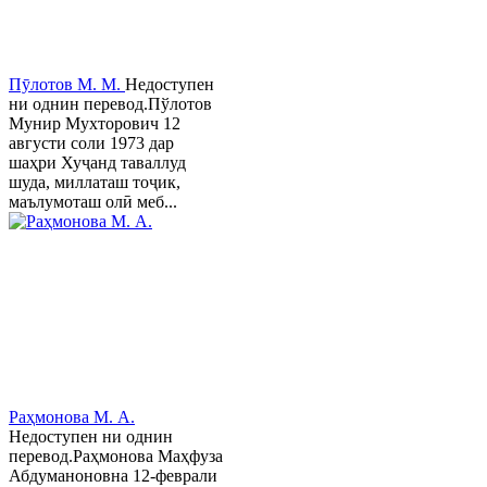
Пӯлотов М. М.
Недоступен
ни однин перевод.Пўлотов
Мунир Мухторович 12
августи соли 1973 дар
шаҳри Хуҷанд таваллуд
шуда, миллаташ тоҷик,
маълумоташ олӣ меб...
Раҳмонова М. А.
Недоступен ни однин
перевод.Раҳмонова Маҳфуза
Абдуманоновна 12-феврали