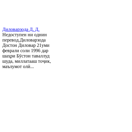
Диловарзода Д. Д.
Недоступен ни однин
перевод.Диловарзода
Достон Диловар 21уми
феврали соли 1996 дар
шаҳри Бӯстон таваллуд
шуда, миллатааш тоҷик,
маълумот олӣ...