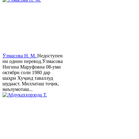
Ӯлмасова Н. М.
Недоступен
ни однин перевод.Ӯлмасова
Нигина Маруфовна 08-уми
октябри соли 1980 дар
шаҳри Хуҷанд таваллуд
шудааст. Миллаташ тоҷик,
маълумоташ...