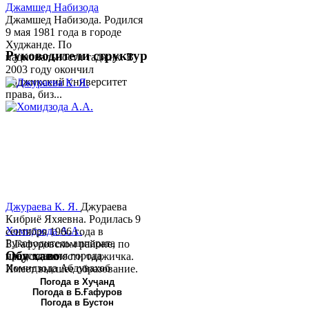
Джамшед Набизода
Джамшед Набизода. Родился
9 мая 1981 года в городе
Худжанде. По
Руководители структур
национальности таджик. В
2003 году окончил
Таджикский университет
права, биз...
Джураева К. Я.
Джураева
Кибриё Яхяевна. Родилась 9
Хомидзода А.А.
сентября 1966 года в
Руководитель аппарата
Б.Гафуровском районе, по
Обу хаво
председателя города
национальности таджичка.
Хомидзода Абдувахоб
Имеет высшее образование.
Абдумаджид родился 8
В 1997 ...
Погода в Хуҷанд
Погода в Б.Ғафуров
июня 1978 года в городе
Погода в Бустон
Худжанде. По