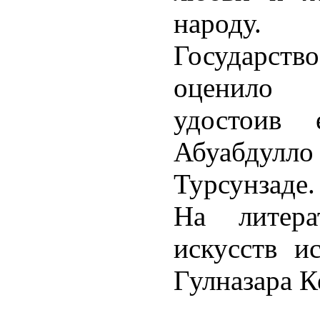
народу.
Государств
оценило т
удостоив 
Абуабдулл
Турсунзаде.
На литера
искусств и
Гулназара К