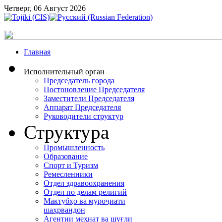
Четверг, 06 Август 2026
Главная
Исполнительный орган
Председатель города
Постоновление Председателя
Заместители Председателя
Аппарат Председателя
Руководители структур
Структура
Промышленность
Образование
Спорт и Туризм
Ремесленники
Отдел здравоохранения
Отдел по делам религий
Мактубҳо ва муроҷиати
шаҳрвандон
Агентии меҳнат ва шуғли