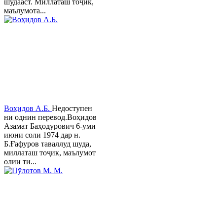
шудааст. Миллаташ тоҷик,
маълумота...
Воҳидов А.Б.
Недоступен
ни однин перевод.Воҳидов
Азамат Баҳодурович 6-уми
июни соли 1974 дар н.
Б.Ғафуров таваллуд шуда,
миллаташ тоҷик, маълумот
олии ти...