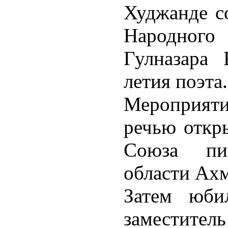
Худжанде со
Народног
Гулназара 
летия поэта.
Мероприят
речью откры
Союза пи
области Ахм
Затем юби
заместитель