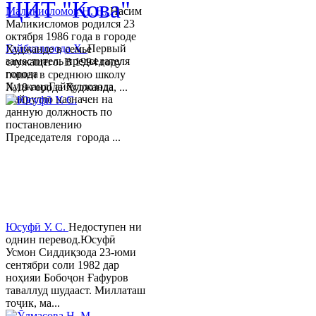
ЦИТ "Кова"
Маликисломов Н. Н.
Насим
Маликисломов родился 23
октября 1986 года в городе
Гайбуллозода Х.
Первый
Худжанде в семье
заместитель председателя
служащего. В 1994 году
города
пошел в среднюю школу
ХуджандГайбуллозода
№18 города Худжанда, ...
Хайрулло назначен на
данную должность по
постановлению
Председателя города ...
Юсуфӣ У. C.
Недоступен ни
однин перевод.Юсуфӣ
Усмон Сиддиқзода 23-юми
сентябри соли 1982 дар
ноҳияи Бобоҷон Ғафуров
таваллуд шудааст. Миллаташ
тоҷик, ма...