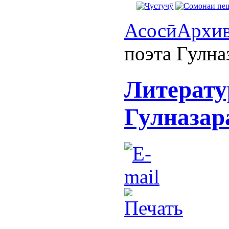
Асосӣ
Архи
поэта Гулна
Литерату
Гулназар