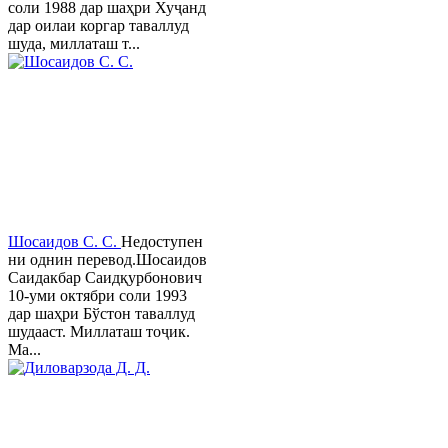
соли 1988 дар шаҳри Хуҷанд
дар оилаи коргар таваллуд
шуда, миллаташ т...
Шосаидов С. С.
Недоступен
ни однин перевод.Шосаидов
Саидакбар Саидқурбонович
10-уми октябри соли 1993
дар шаҳри Бўстон таваллуд
шудааст. Миллаташ тоҷик.
Ма...