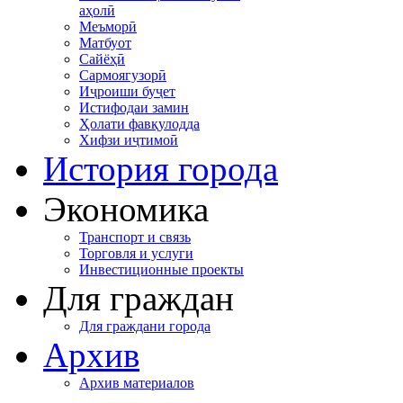
аҳолӣ
Меъморӣ
Матбуот
Сайёҳӣ
Сармоягузорӣ
Иҷроиши буҷет
Истифодаи замин
Ҳолати фавқулодда
Хифзи иҷтимоӣ
История города
Экономика
Транспорт и связь
Торговля и услуги
Инвестиционные проекты
Для граждан
Для граждани города
Архив
Архив материалов