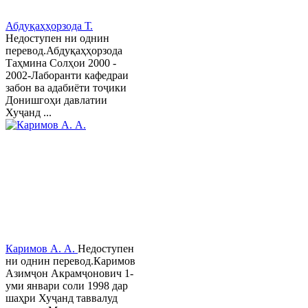
Абдуқаҳҳорзода Т.
Недоступен ни однин
перевод.Абдуқаҳҳорзода
Таҳмина Солҳои 2000 -
2002-Лаборанти кафедраи
забон ва адабиёти тоҷики
Донишгоҳи давлатии
Хуҷанд ...
Каримов А. А.
Недоступен
ни однин перевод.Каримов
Азимҷон Акрамҷонович 1-
уми январи соли 1998 дар
шаҳри Хуҷанд таввалуд