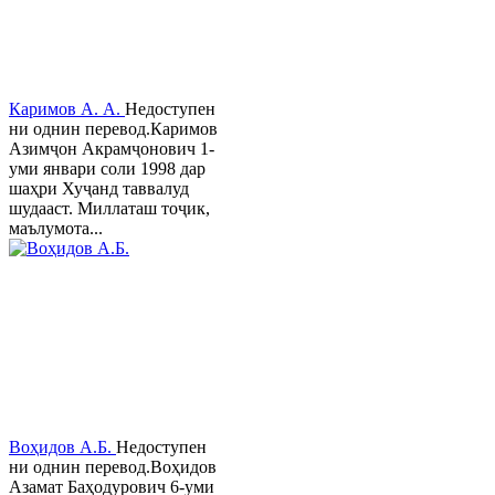
Каримов А. А.
Недоступен
ни однин перевод.Каримов
Азимҷон Акрамҷонович 1-
уми январи соли 1998 дар
шаҳри Хуҷанд таввалуд
шудааст. Миллаташ тоҷик,
маълумота...
Воҳидов А.Б.
Недоступен
ни однин перевод.Воҳидов
Азамат Баҳодурович 6-уми