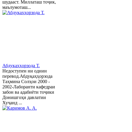
шудааст. Миллаташ тоҷик,
маълумоташ...
Абдуқаҳҳорзода Т.
Недоступен ни однин
перевод.Абдуқаҳҳорзода
Таҳмина Солҳои 2000 -
2002-Лаборанти кафедраи
забон ва адабиёти тоҷики
Донишгоҳи давлатии
Хуҷанд ...