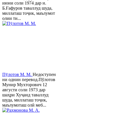
июни соли 1974 дар н.
Б.Ғафуров таваллуд шуда,
миллаташ тоҷик, маълумот
олии ти...
Пӯлотов М. М.
Недоступен
ни однин перевод.Пўлотов
Мунир Мухторович 12
августи соли 1973 дар
шаҳри Хуҷанд таваллуд
шуда, миллаташ тоҷик,
маълумоташ олӣ меб...