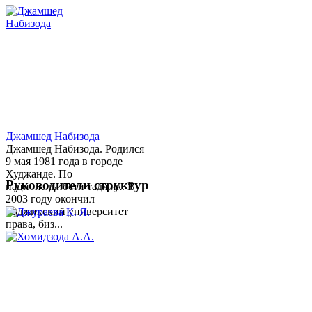
Джамшед Набизода
Джамшед Набизода. Родился
9 мая 1981 года в городе
Худжанде. По
Руководители структур
национальности таджик. В
2003 году окончил
Таджикский университет
права, биз...