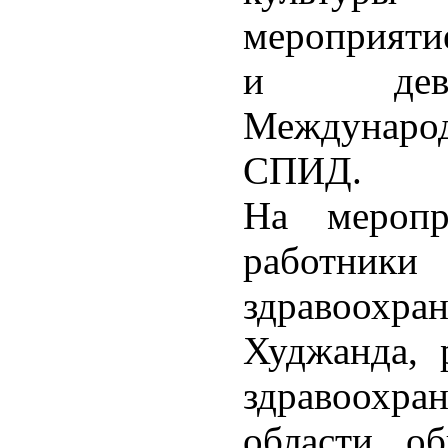
мероприяти
и деву
Международ
СПИД.
На меропр
работн
здравоох
Худжанда, 
здравоохра
области, о