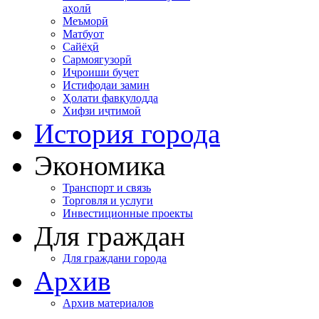
аҳолӣ
Меъморӣ
Матбуот
Сайёҳӣ
Сармоягузорӣ
Иҷроиши буҷет
Истифодаи замин
Ҳолати фавқулодда
Хифзи иҷтимоӣ
История города
Экономика
Транспорт и связь
Торговля и услуги
Инвестиционные проекты
Для граждан
Для граждани города
Архив
Архив материалов