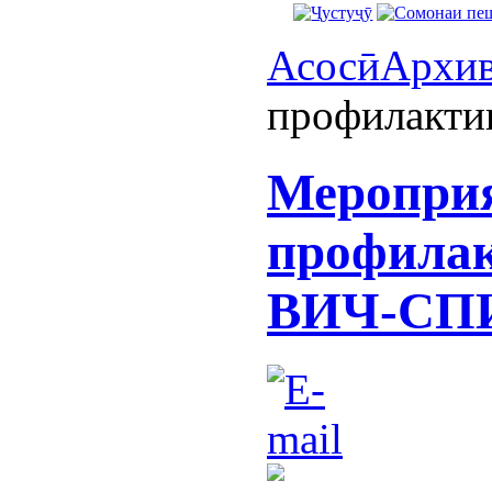
Асосӣ
Архи
профилакти
Мероприя
профилак
ВИЧ-СП