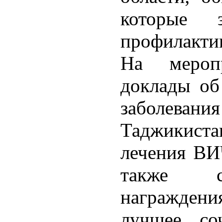
которые з
профилакт
На мероп
доклады об
заболеван
Таджикиста
лечения ВИ
также со
награждения
лучшее со