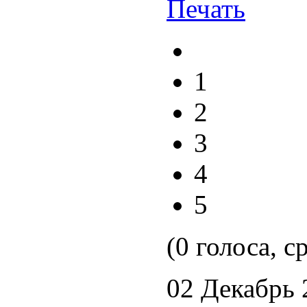
1
2
3
4
5
(0 голоса, с
02 Декабрь 