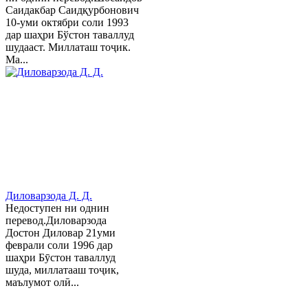
Саидакбар Саидқурбонович
10-уми октябри соли 1993
дар шаҳри Бўстон таваллуд
шудааст. Миллаташ тоҷик.
Ма...
Диловарзода Д. Д.
Недоступен ни однин
перевод.Диловарзода
Достон Диловар 21уми
феврали соли 1996 дар
шаҳри Бӯстон таваллуд
шуда, миллатааш тоҷик,
маълумот олӣ...