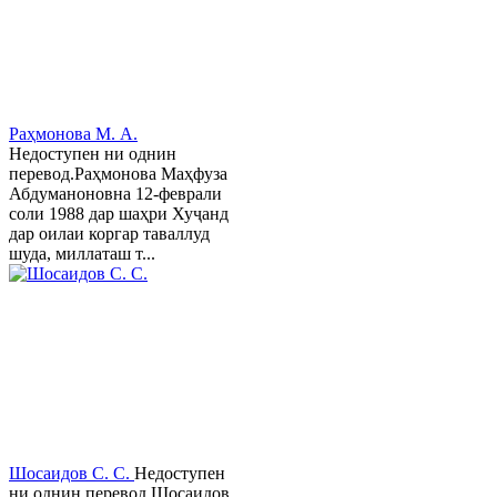
Раҳмонова М. А.
Недоступен ни однин
перевод.Раҳмонова Маҳфуза
Абдуманоновна 12-феврали
соли 1988 дар шаҳри Хуҷанд
дар оилаи коргар таваллуд
шуда, миллаташ т...
Шосаидов С. С.
Недоступен
ни однин перевод.Шосаидов