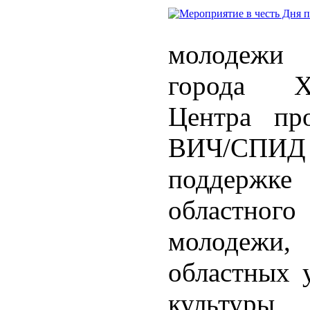
молодежи
города Х
Центра пр
ВИЧ/СПИД 
поддержке
областног
молодежи
областных 
культуры