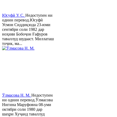
Юсуфӣ У. C.
Недоступен ни
однин перевод.Юсуфӣ
Усмон Сиддиқзода 23-юми
сентябри соли 1982 дар
ноҳияи Бобоҷон Ғафуров
таваллуд шудааст. Миллаташ
тоҷик, ма...
Ӯлмасова Н. М.
Недоступен
ни однин перевод.Ӯлмасова
Нигина Маруфовна 08-уми
октябри соли 1980 дар
шаҳри Хуҷанд таваллуд