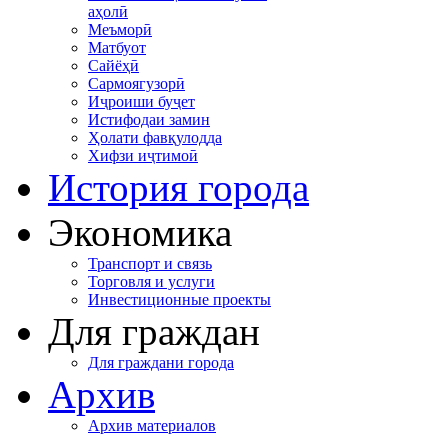
аҳолӣ
Меъморӣ
Матбуот
Сайёҳӣ
Сармоягузорӣ
Иҷроиши буҷет
Истифодаи замин
Ҳолати фавқулодда
Хифзи иҷтимоӣ
История города
Экономика
Транспорт и связь
Торговля и услуги
Инвестиционные проекты
Для граждан
Для граждани города
Архив
Архив материалов