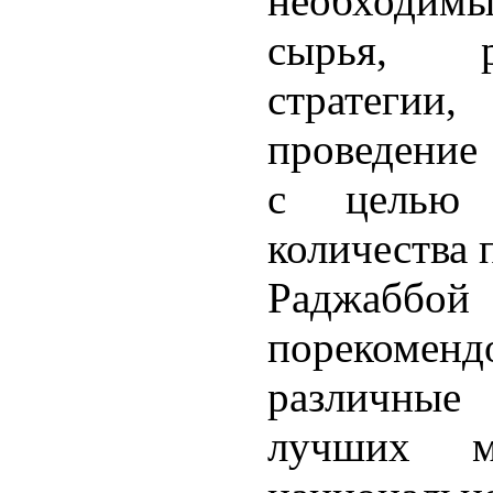
необходимы
сырья, р
стратегии,
проведение
с целью 
количества 
Раджа
порекомен
различны
лучших м