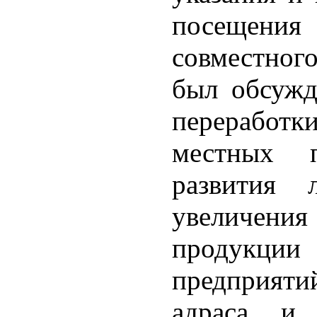
посещени
совместног
был обсужд
переработ
местных п
развития 
увеличени
продукци
предприяти
адраса и 