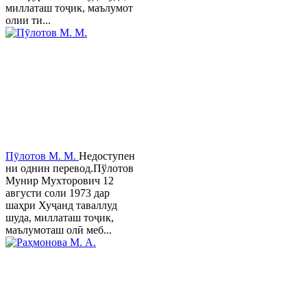
миллаташ тоҷик, маълумот
олии ти...
Пӯлотов М. М.
Недоступен
ни однин перевод.Пўлотов
Мунир Мухторович 12
августи соли 1973 дар
шаҳри Хуҷанд таваллуд
шуда, миллаташ тоҷик,
маълумоташ олӣ меб...