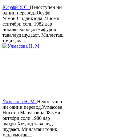
Юсуфӣ У. C.
Недоступен ни
однин перевод.Юсуфӣ
Усмон Сиддиқзода 23-юми
сентябри соли 1982 дар
ноҳияи Бобоҷон Ғафуров
таваллуд шудааст. Миллаташ
тоҷик, ма...
Ӯлмасова Н. М.
Недоступен
ни однин перевод.Ӯлмасова
Нигина Маруфовна 08-уми
октябри соли 1980 дар
шаҳри Хуҷанд таваллуд
шудааст. Миллаташ тоҷик,
маълумоташ...