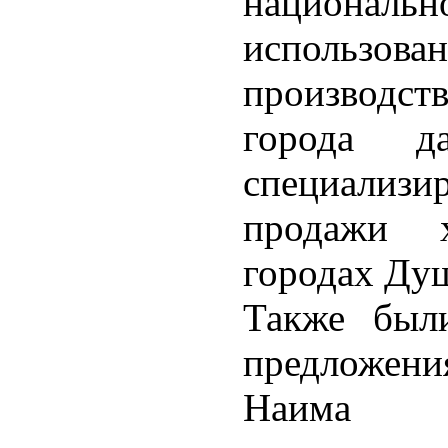
национ
использо
производст
города д
специали
продажи х
городах Ду
Также был
предложен
Наима Х