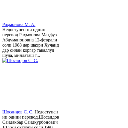
Раҳмонова М. А.
Недоступен ни однин
перевод.Раҳмонова Маҳфуза
Абдуманоновна 12-феврали
соли 1988 дар шаҳри Хуҷанд
дар оилаи коргар таваллуд
шуда, миллаташ т...
Шосаидов С. С.
Недоступен
ни однин перевод.Шосаидов
Саидакбар Саидқурбонович
10-уми октябри соли 1993