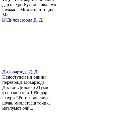
дар шаҳри Бўстон таваллуд
шудааст. Миллаташ тоҷик.
Ма...
Диловарзода Д. Д.
Недоступен ни однин
перевод.Диловарзода
Достон Диловар 21уми
феврали соли 1996 дар
шаҳри Бӯстон таваллуд
шуда, миллатааш тоҷик,
маълумот олӣ...