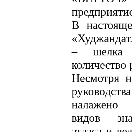
предприятие
В настояще
«Худжандатл
– шелка р
количество 
Несмотря н
руководст
налажено 
видов зна
атласа и ве