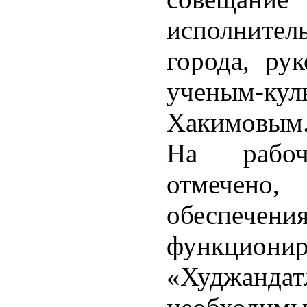
исполнител
города, ру
ученым-к
Хакимовым
На рабо
отмечен
обеспече
функцион
«Худжан