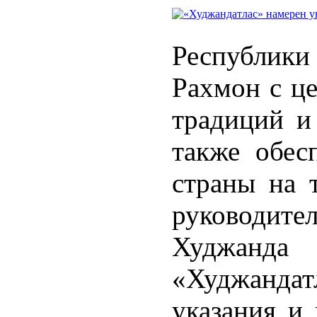
Республик
Рахмон с ц
традиций и
также обес
страны на т
руководит
Худжан
«Худжанда
указания и