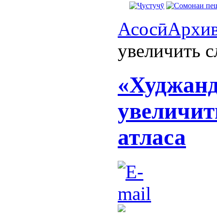
Асосӣ
Архи
увеличить с
«Худжанд
увеличит
атласа