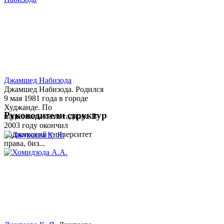
Джамшед Набизода
Джамшед Набизода. Родился
9 мая 1981 года в городе
Худжанде. По
Руководители структур
национальности таджик. В
2003 году окончил
Таджикский университет
права, биз...