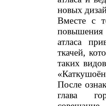
новых дизай
Вместе с т
повышения
атласа при
ткачей, кот
таких видов
«Каткушоён
После озна
глава го
совещани