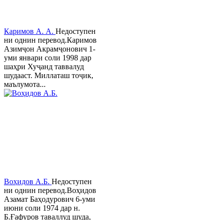
Каримов А. А.
Недоступен
ни однин перевод.Каримов
Азимҷон Акрамҷонович 1-
уми январи соли 1998 дар
шаҳри Хуҷанд таввалуд
шудааст. Миллаташ тоҷик,
маълумота...
Воҳидов А.Б.
Недоступен
ни однин перевод.Воҳидов
Азамат Баҳодурович 6-уми
июни соли 1974 дар н.
Б.Ғафуров таваллуд шуда,