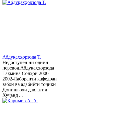
Абдуқаҳҳорзода Т.
Недоступен ни однин
перевод.Абдуқаҳҳорзода
Таҳмина Солҳои 2000 -
2002-Лаборанти кафедраи
забон ва адабиёти тоҷики
Донишгоҳи давлатии
Хуҷанд ...