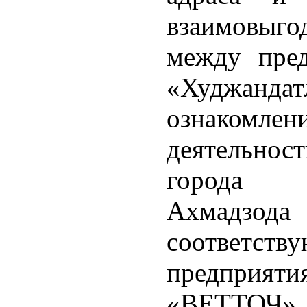
взаимовыг
между пре
«Худжан
ознако
деятельност
города 
Ахмадзода 
соответс
предприяти
«ВЕТТОЧ