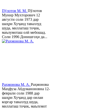
Пӯлотов М. М.
Пўлотов
Мунир Мухторович 12
августи соли 1973 дар
шаҳри Хуҷанд таваллуд
шуда, миллаташ тоҷик,
маълумоташ олӣ мебошад.
Соли 1996 Донишгоҳи да...
Раҳмонова М. А.
Раҳмонова
Маҳфуза Абдуманоновна 12-
феврали соли 1988 дар
шаҳри Хуҷанд дар оилаи
коргар таваллуд шуда,
миллаташ тоҷик, маълумот