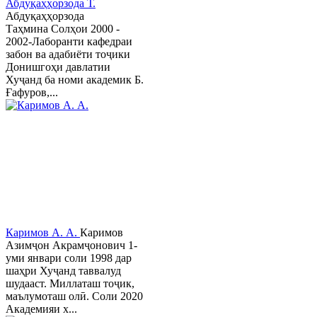
Абдуқаҳҳорзода Т.
Абдуқаҳҳорзода
Таҳмина Солҳои 2000 -
2002-Лаборанти кафедраи
забон ва адабиёти тоҷики
Донишгоҳи давлатии
Хуҷанд ба номи академик Б.
Ғафуров,...
Каримов А. А.
Каримов
Азимҷон Акрамҷонович 1-
уми январи соли 1998 дар
шаҳри Хуҷанд таввалуд
шудааст. Миллаташ тоҷик,
маълумоташ олӣ. Соли 2020
Академияи х...