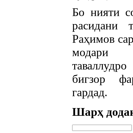
Бо нияти с
расидани 
Раҳимов са
модари 
таваллудро 
бигзор фа
гардад.
Шарҳ дода