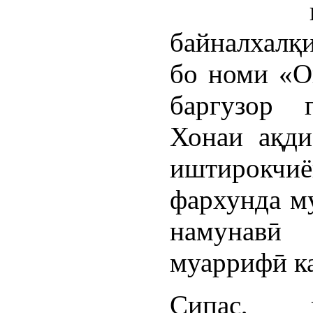
байналхалқ
бо номи «О
баргузор 
Хонаи ақди
иштирокчиё
фархунда му
намунавӣ
муаррифӣ к
Сипас, к