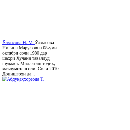
Ӯлмасова Н. М.
Ӯлмасова
Нигина Маруфовна 08-уми
октябри соли 1980 дар
шаҳри Хуҷанд таваллуд
шудааст. Миллаташ тоҷик,
маълумоташ олӣ. Соли 2010
Донишгоҳи да...