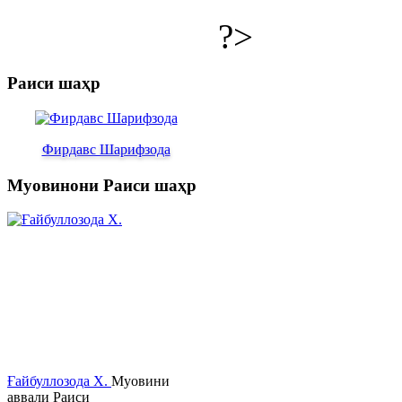
?>
Раиси шаҳр
Фирдавс Шарифзода
Муовинони Раиси шаҳр
Ғайбуллозода Х.
Муовини
аввали Раиси