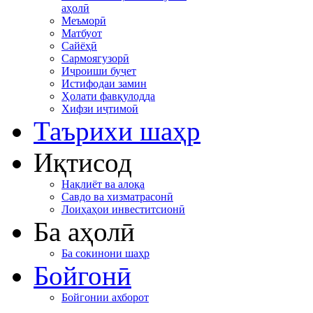
аҳолӣ
Меъморӣ
Матбуот
Сайёҳӣ
Сармоягузорӣ
Иҷроиши буҷет
Истифодаи замин
Ҳолати фавқулодда
Хифзи иҷтимоӣ
Таърихи шаҳр
Иқтисод
Нақлиёт ва алоқа
Савдо ва хизматрасонӣ
Лоиҳаҳои инвеститсионӣ
Ба аҳолӣ
Ба сокинони шаҳр
Бойгонӣ
Бойгонии ахборот