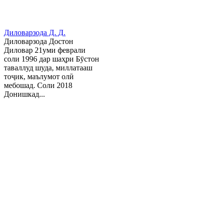
Диловарзода Д. Д.
Диловарзода Достон
Диловар 21уми феврали
соли 1996 дар шаҳри Бӯстон
таваллуд шуда, миллатааш
тоҷик, маълумот олӣ
мебошад. Соли 2018
Донишкад...