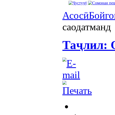
Асосӣ
Бойго
саодатманд
Таҷлил: 