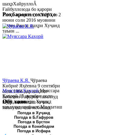
шаҳрХайруллоÂ
Ғайбуллозода бо қарори
Роҳбарони сохторҳо
Раиси шаҳр таҳти №281 аз 2
июни соли 2016 муовини
якуми Раиси шаҳри Хуҷанд
таъин ...
Ҷӯраева К.Я.
Ҷӯраева
Кибриё Яҳёевна 9 сентябри
Муяссара Қаҳорӣ
Муяссара
соли 1966 дар ноҳияи
Қаҳорӣ 15 октябри соли
Бобоҷон Ғафуров таваллуд
Обу хаво
1979 дар шаҳри Хуҷанд
шуда, миллаташ тоҷик,
таваллуд шудааст. Миллаташ
маълумот олӣ мебошад.
тоҷик. Маълумот олӣ. Соли
Соли 1997 Донишг...
Погода в Хуҷанд
Погода в Б.Ғафуров
2002 Донишгоҳи давлатии
Погода в Бустон
Хуҷанд ба...
Погода в Конибодом
Погода в Исфара