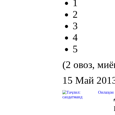
1
2
3
4
5
(2 овоз, миё
15 Май 201