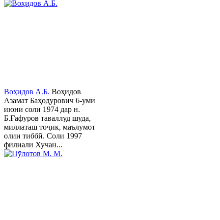
Воҳидов А.Б.
Воҳидов
Азамат Баҳодурович 6-уми
июни соли 1974 дар н.
Б.Ғафуров таваллуд шуда,
миллаташ тоҷик, маълумот
олии тиббӣ. Соли 1997
филиали Хучан...