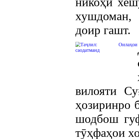
никоҳи хеш
хушдоман,
доир гашт.
вилояти С
ҳозиринро б
шодбош гуф
тӯҳфаҳои хо