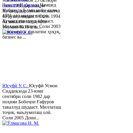
Маликисломов 23 октябри
Ҷамшед Набизода
Ҷамшед
соли 1986 дар шаҳри
Набизода 9-уми майи соли
Хуҷанд, дар оилаи хизматчӣ
1981 дар шаҳри шаҳри
ба дунё омадааст. Соли 1994
Хуҷанд таваллуд ёфтааст.
ба мактаби таҳсилоти
Миллаташ тоҷик. Соли 2003
умумии №18-и ш...
Донишгоҳи давлатии ҳуқуқ,
бизнес ва ...
Юсуфӣ У. C.
Юсуфӣ Усмон
Сиддиқзода 23-юми
сентябри соли 1982 дар
ноҳияи Бобоҷон Ғафуров
таваллуд шудааст. Миллаташ
тоҷик, маълумоташ олӣ.
Соли 2005 Дони...