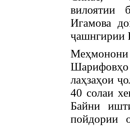
вилоятии 
Игамова до
ҷашнгирии Р
Меҳмонон
Шарифовҳо
лаҳзаҳои ҷо
40 солаи хе
Байни ишт
пойдории 