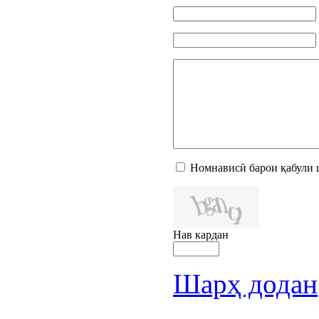
Номнависӣ барои қабули 
Нав кардан
Шарҳ додан