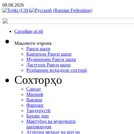
08.08.2026
Cаҳифаи аслӣ
Мақомоти иҷроия
Раиси шаҳр
Қарорҳои Раиси шаҳр
Муовинони Раиси шаҳр
Дастгоҳи Раиси шаҳр
Роҳбарони воҳидҳои сохторӣ
Сохторҳо
Саноат
Маориф
Варзиш
Фарҳанг
Тандурустӣ
Бахши дин
Мактубҳо ва муроҷиати
шаҳрвандон
Агентии меҳнат ва шуғли