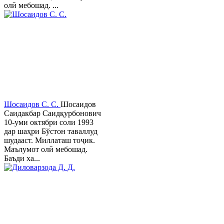
олӣ мебошад. ...
Шосаидов С. С.
Шосаидов
Саидакбар Саидқурбонович
10-уми октябри соли 1993
дар шаҳри Бўстон таваллуд
шудааст. Миллаташ тоҷик.
Маълумот олӣ мебошад.
Баъди ха...