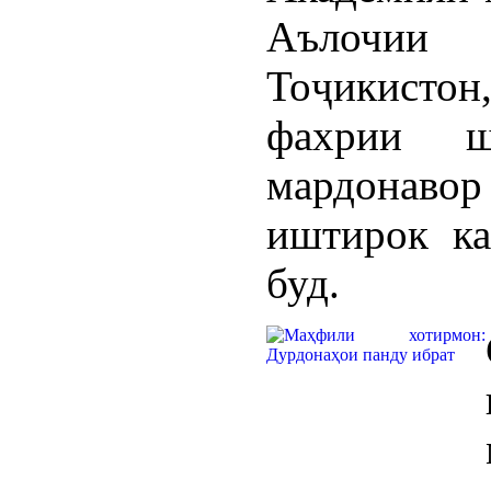
Аълочии
Тоҷикистон
фахрии ш
мардонавор 
иштирок ка
буд.