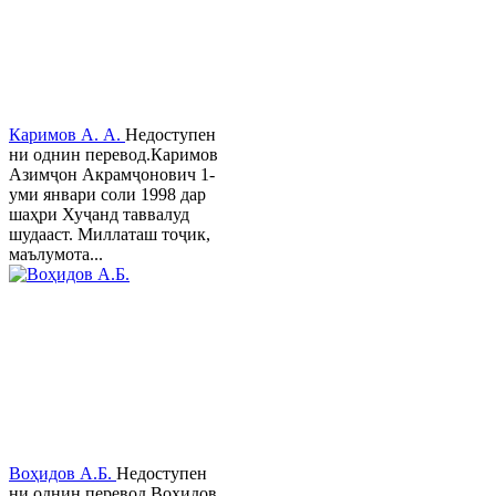
Каримов А. А.
Недоступен
ни однин перевод.Каримов
Азимҷон Акрамҷонович 1-
уми январи соли 1998 дар
шаҳри Хуҷанд таввалуд
шудааст. Миллаташ тоҷик,
маълумота...
Воҳидов А.Б.
Недоступен
ни однин перевод.Воҳидов