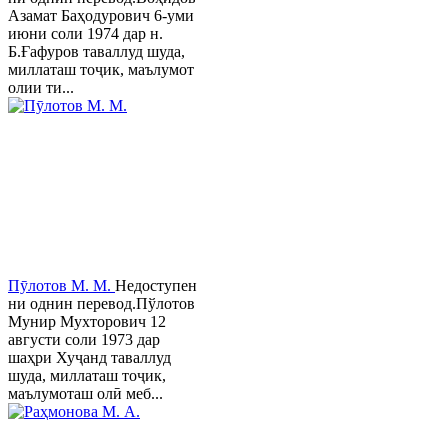
Азамат Баҳодурович 6-уми
июни соли 1974 дар н.
Б.Ғафуров таваллуд шуда,
миллаташ тоҷик, маълумот
олии ти...
Пӯлотов М. М.
Недоступен
ни однин перевод.Пўлотов
Мунир Мухторович 12
августи соли 1973 дар
шаҳри Хуҷанд таваллуд
шуда, миллаташ тоҷик,
маълумоташ олӣ меб...