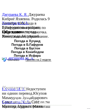
Джураева К. Я.
Джураева
Кибриё Яхяевна. Родилась 9
Хомидзода А.А.
сентября 1966 года в
Руководитель аппарата
Б.Гафуровском районе, по
Обу хаво
председателя города
национальности таджичка.
Хомидзода Абдувахоб
Имеет высшее образование.
Абдумаджид родился 8
В 1997 ...
Погода в Хуҷанд
Погода в Б.Ғафуров
июня 1978 года в городе
Погода в Бустон
Худжанде. По
Погода в Конибодом
национальности...
Погода в Исфара
Контакты:
Юсупов М. З.
Недоступен
ни однин перевод.Юсупов
Республика Таджикистан,
Маъмурҷон Зулҳайдарович
Согдийскый область,
Сангинова М. А.
Сангинова
1-уми июни соли 1981
Муяссар Абдукахоровна
таваллуд шудааст. Миллаташ
город Худжанд, проспект