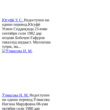
Юсуфӣ У. C.
Недоступен ни
однин перевод.Юсуфӣ
Усмон Сиддиқзода 23-юми
сентябри соли 1982 дар
ноҳияи Бобоҷон Ғафуров
таваллуд шудааст. Миллаташ
тоҷик, ма...
Ӯлмасова Н. М.
Недоступен
ни однин перевод.Ӯлмасова
Нигина Маруфовна 08-уми
октябри соли 1980 дар