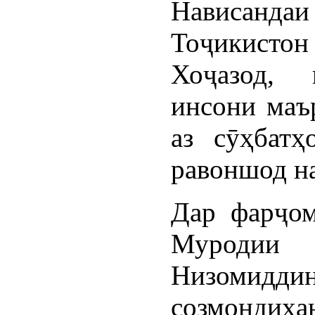
Нависан
Тоҷикист
Хоҷазод, 
инсони маъ
аз сӯҳбат
равоншод на
Дар фарҷом
Муроди
Низоми
созмондиҳа