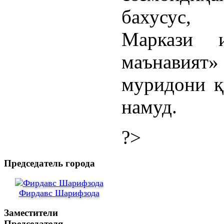
бахусус,
Маркази и
маънавият
муридони қ
намуд.
?>
Председатель города
Фирдавс Шарифзода
Заместители
Председателя