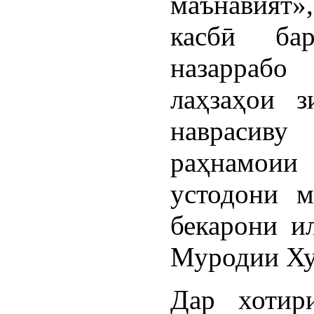
маънавият
касбӣ ба
назаррабо
лаҳзаҳои з
наврасиву
раҳнамоии
устодони м
бекарони и
Муродии Ху
Дар хотир