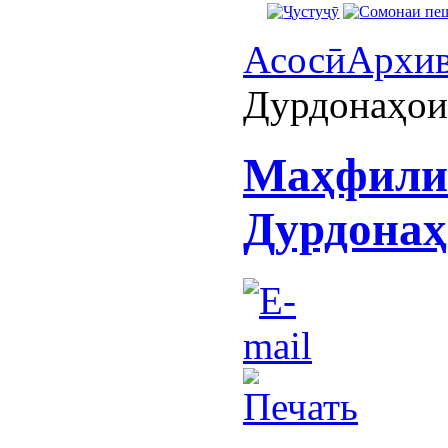
Асосӣ
Архи
Дурдонаҳои
Маҳфили 
Дурдонаҳ