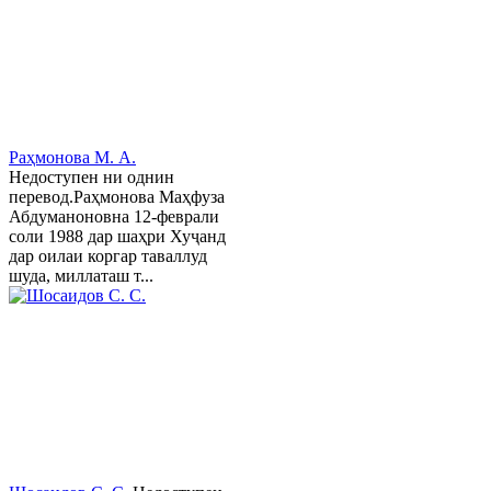
Раҳмонова М. А.
Недоступен ни однин
перевод.Раҳмонова Маҳфуза
Абдуманоновна 12-феврали
соли 1988 дар шаҳри Хуҷанд
дар оилаи коргар таваллуд
шуда, миллаташ т...