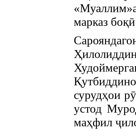
«Муаллим»
марказ боқӣ
Сарояндаг
Ҳилолидди
Худойме
Қутбиддино
сурудҳои рӯ
устод Муро
маҳфил ҷил