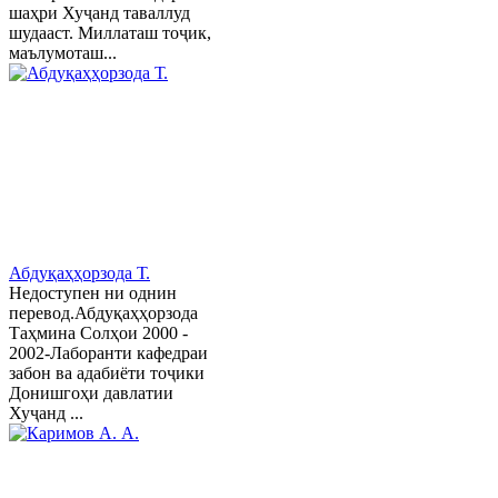
шаҳри Хуҷанд таваллуд
шудааст. Миллаташ тоҷик,
маълумоташ...
Абдуқаҳҳорзода Т.
Недоступен ни однин
перевод.Абдуқаҳҳорзода
Таҳмина Солҳои 2000 -
2002-Лаборанти кафедраи
забон ва адабиёти тоҷики
Донишгоҳи давлатии
Хуҷанд ...