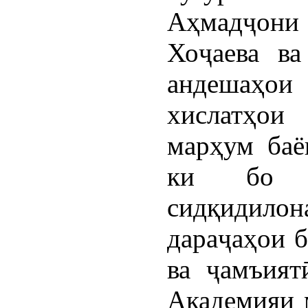
Аҳмадҷони
Хоҷаева в
андешаҳои
хислатҳои
марҳум баё
ки бо з
сидқидил
дараҷаҳои 
ва ҷамъият
Академияи 