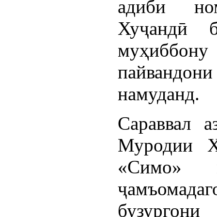
адиби но
Хуҷандӣ 
муҳиббон
пайвандо
намуданд.
Сараввал а
Муродии Х
«Симо» 
ҷамъомада
бузургони