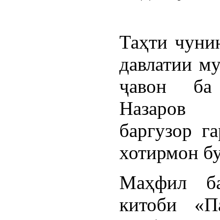
Таҳти чуни
давлатии м
ҷавон ба
Назаров 
баргузор га
хотирмон бу
Маҳфил б
китоби «П