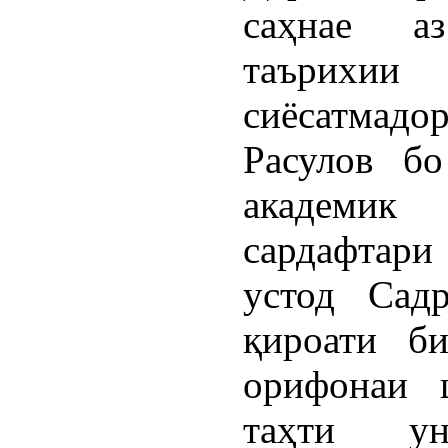
саҳнае а
таърихи
сиёсатмадо
Расулов бо
академи
сардафтари
устод Сад
қироати б
орифонаи 
таҳти у