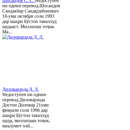
Шосаидов С. С.
Недоступен
ни однин перевод.Шосаидов
Саидакбар Саидқурбонович
10-уми октябри соли 1993
дар шаҳри Бўстон таваллуд
шудааст. Миллаташ тоҷик.
Ма...
Диловарзода Д. Д.
Недоступен ни однин
перевод.Диловарзода
Достон Диловар 21уми
феврали соли 1996 дар
шаҳри Бӯстон таваллуд
шуда, миллатааш тоҷик,
маълумот олӣ...