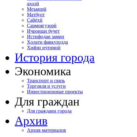
аҳолӣ
Меъморӣ
Матбуот
Сайёҳӣ
Сармоягузорӣ
Иҷроиши буҷет
Истифодаи замин
Ҳолати фавқулодда
Хифзи иҷтимоӣ
История города
Экономика
Транспорт и связь
Торговля и услуги
Инвестиционные проекты
Для граждан
Для граждани города
Архив
Архив материалов