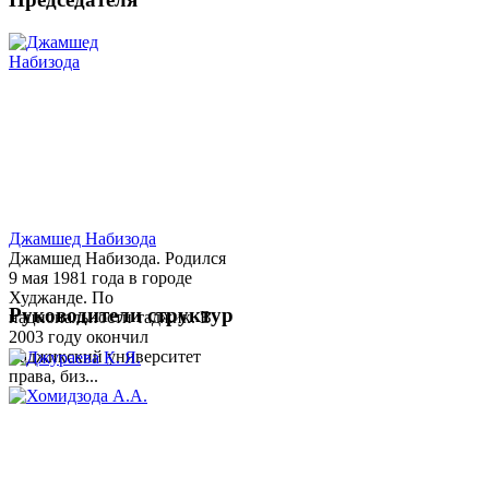
Джамшед Набизода
Джамшед Набизода. Родился
9 мая 1981 года в городе
Худжанде. По
Руководители структур
национальности таджик. В
2003 году окончил
Таджикский университет
права, биз...