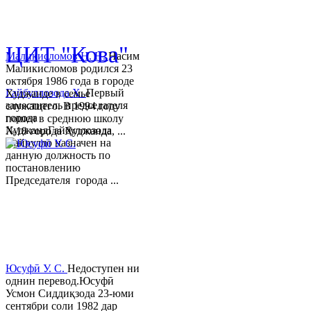
© 2013-2018 Разработчик и 
ЦИТ "Кова"
Маликисломов Н. Н.
Насим
Маликисломов родился 23
октября 1986 года в городе
Гайбуллозода Х.
Первый
Худжанде в семье
заместитель председателя
служащего. В 1994 году
города
пошел в среднюю школу
ХуджандГайбуллозода
№18 города Худжанда, ...
Хайрулло назначен на
данную должность по
постановлению
Председателя города ...
Юсуфӣ У. C.
Недоступен ни
однин перевод.Юсуфӣ
Усмон Сиддиқзода 23-юми
сентябри соли 1982 дар