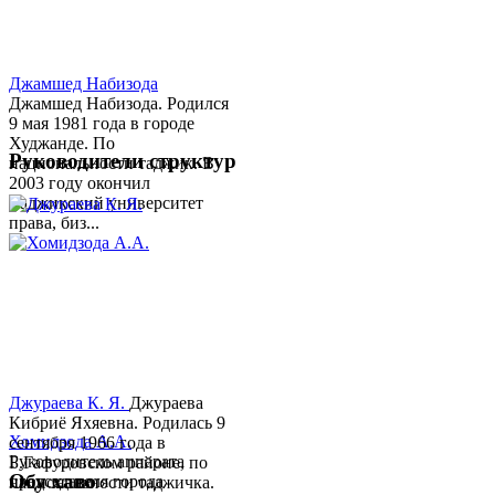
Джамшед Набизода
Джамшед Набизода. Родился
9 мая 1981 года в городе
Худжанде. По
Руководители структур
национальности таджик. В
2003 году окончил
Таджикский университет
права, биз...
Джураева К. Я.
Джураева
Кибриё Яхяевна. Родилась 9
Хомидзода А.А.
сентября 1966 года в
Руководитель аппарата
Б.Гафуровском районе, по
Обу хаво
председателя города
национальности таджичка.