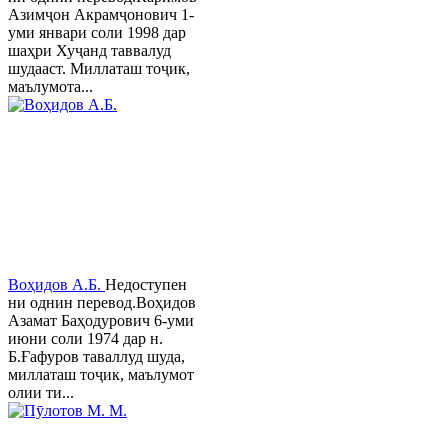
Азимҷон Акрамҷонович 1-
уми январи соли 1998 дар
шаҳри Хуҷанд таввалуд
шудааст. Миллаташ тоҷик,
маълумота...
Воҳидов А.Б.
Недоступен
ни однин перевод.Воҳидов
Азамат Баҳодурович 6-уми
июни соли 1974 дар н.
Б.Ғафуров таваллуд шуда,
миллаташ тоҷик, маълумот
олии ти...