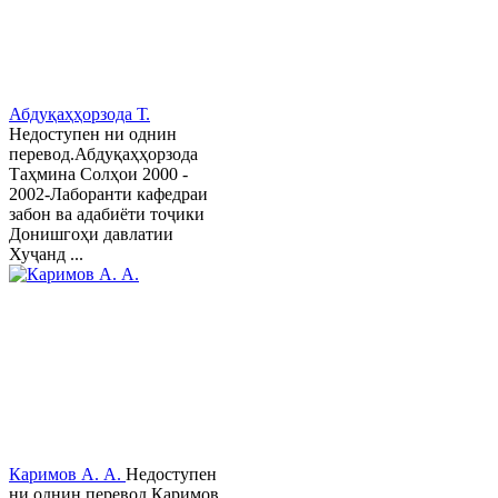
Абдуқаҳҳорзода Т.
Недоступен ни однин
перевод.Абдуқаҳҳорзода
Таҳмина Солҳои 2000 -
2002-Лаборанти кафедраи
забон ва адабиёти тоҷики
Донишгоҳи давлатии
Хуҷанд ...
Каримов А. А.
Недоступен
ни однин перевод.Каримов