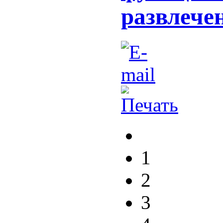
развлече
1
2
3