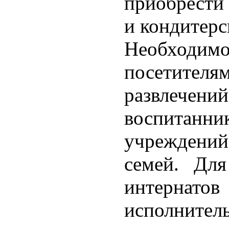
приобрести
и кондитерс
Необходимо
посетит
развлечени
воспита
учреждени
семей. Для
интерн
исполнител