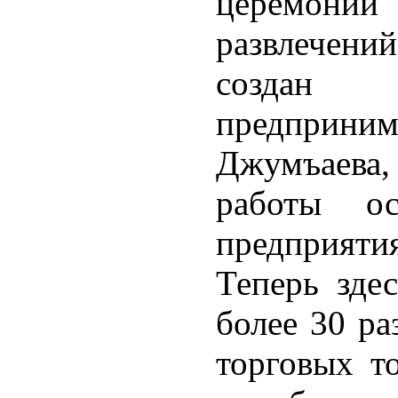
церемони
развлечен
создан
предпри
Джумъаева,
работы ос
предприят
Теперь зде
более 30 ра
торговых т