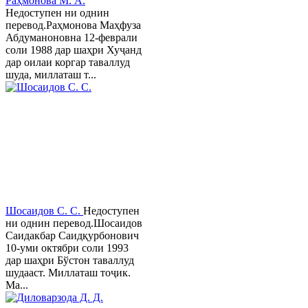
Раҳмонова М. А.
Недоступен ни однин
перевод.Раҳмонова Маҳфуза
Абдуманоновна 12-феврали
соли 1988 дар шаҳри Хуҷанд
дар оилаи коргар таваллуд
шуда, миллаташ т...
Шосаидов С. С.
Недоступен
ни однин перевод.Шосаидов
Саидакбар Саидқурбонович
10-уми октябри соли 1993
дар шаҳри Бўстон таваллуд
шудааст. Миллаташ тоҷик.
Ма...