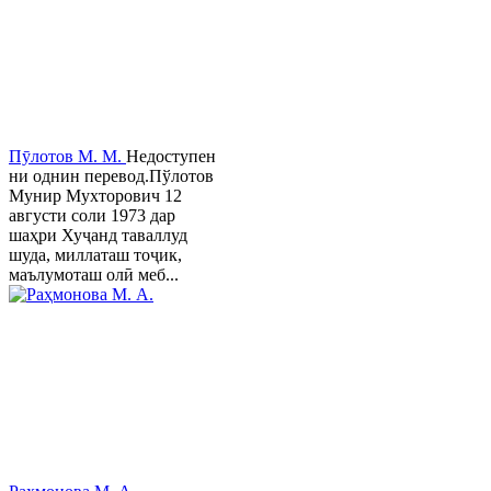
Пӯлотов М. М.
Недоступен
ни однин перевод.Пўлотов
Мунир Мухторович 12
августи соли 1973 дар
шаҳри Хуҷанд таваллуд
шуда, миллаташ тоҷик,
маълумоташ олӣ меб...