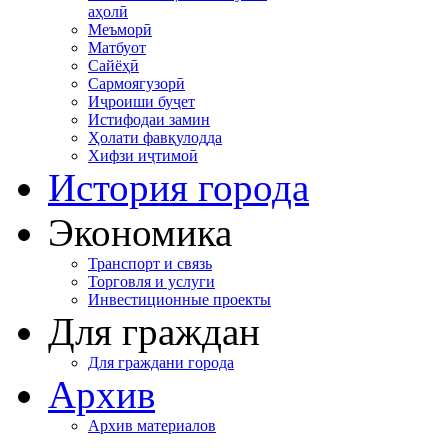
аҳолӣ
Меъморӣ
Матбуот
Сайёҳӣ
Сармоягузорӣ
Иҷроиши буҷет
Истифодаи замин
Ҳолати фавқулодда
Хифзи иҷтимоӣ
История города
Экономика
Транспорт и связь
Торговля и услуги
Инвестиционные проекты
Для граждан
Для граждани города
Архив
Архив материалов