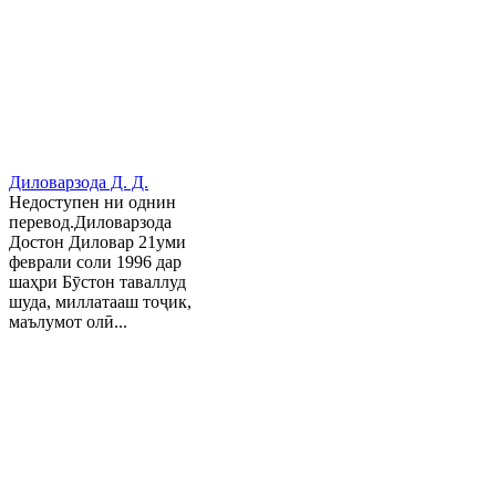
Диловарзода Д. Д.
Недоступен ни однин
перевод.Диловарзода
Достон Диловар 21уми
феврали соли 1996 дар
шаҳри Бӯстон таваллуд
шуда, миллатааш тоҷик,
маълумот олӣ...