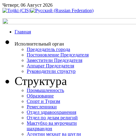
Четверг, 06 Август 2026
Главная
Исполнительный орган
Председатель города
Постоновление Председателя
Заместители Председателя
Аппарат Председателя
Руководители структур
Структура
Промышленность
Образование
Спорт и Туризм
Ремесленники
Отдел здравоохранения
Отдел по делам религий
Мактубҳо ва муроҷиати
шаҳрвандон
Агентии меҳнат ва шуғли