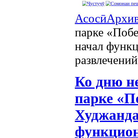
Асосӣ
Архи
парке «Поб
начал функц
развлечений
Ко дню н
парке «П
Худжанда
функцион