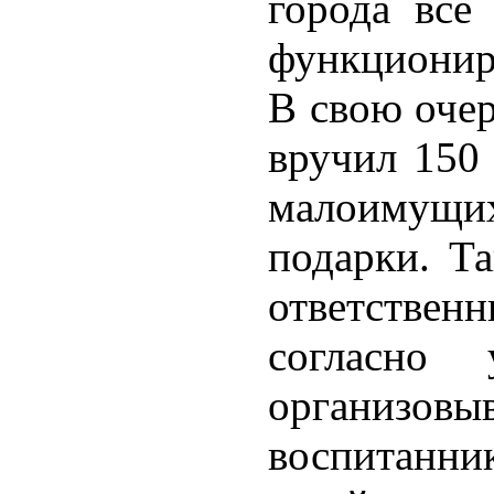
города все
функционир
В свою оче
вручил 150 
малоиму
подарки. Та
ответстве
согласно 
организовыв
воспитанн