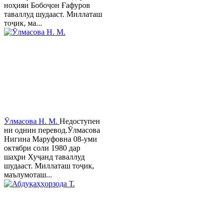
ноҳияи Бобоҷон Ғафуров
таваллуд шудааст. Миллаташ
тоҷик, ма...
Ӯлмасова Н. М.
Недоступен
ни однин перевод.Ӯлмасова
Нигина Маруфовна 08-уми
октябри соли 1980 дар
шаҳри Хуҷанд таваллуд
шудааст. Миллаташ тоҷик,
маълумоташ...