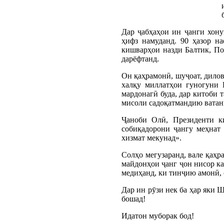
Дар ҷабҳаҳои ин ҷанги хону
ҳифз намуданд. 90 ҳазор н
кишварҳои назди Балтик, П
дарёфтанд.
Он қаҳрамонӣ, шуҷоат, дилов
халқу миллатҳои гуногуни 
мардонагӣ буда, дар китоби 
мисоли садоқатмандию ватанп
Ҷаноби Олӣ, Президенти к
собиқадорони ҷангу меҳнат 
хизмат мекунад».
Солҳо мегузаранд, вале қаҳр
майдонҳои ҷанг ҷон нисор ка
медиҳанд, ки тинҷию амонӣ, 
Дар ин рӯзи нек ба ҳар яки 
бошад!
Идатон муборак бод!