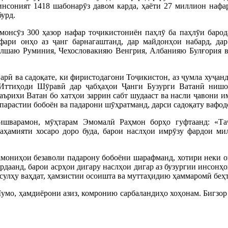
инсоният 1418 шабонарӯз давом карда, ҳаёти 27 миллион наф
бурд.
монсӯз 300 ҳазор нафар тоҷикистониён паҳлӯ ба паҳлӯи баро
афари онҳо аз ҷанг барнагаштанд, дар майдонҳои набард, да
олшаю Руминия, Чехословакияю Венгрия, Албанияю Булғория в
арӣ ва садоқате, ки фиристодагони Тоҷикистон, аз ҷумла хуҷа
Иттиҳоди Шӯравӣ дар ҷабҳаҳои Ҷанги Бузурги Ватанӣ нишон
таърихи Ватан бо хатҳои заррин сабт шудааст ва насли ҷавони и
арастии бобоён ва падарони шӯҳратманд, дарси садоқату вафод
ишварамон, мӯҳтарам Эмомалӣ Раҳмон борҳо гуфтаанд: «Та
аҳамияти хосаро доро буда, барои наслҳои имрӯзу фардои ми
амониҳои безаволи падарону бобоёни шарафманд, хотири неки о
рдаанд, барои асрҳои дигару наслҳои дигар аз бузургии инсон
сулҳу ваҳдат, ҳамзистии осоишта ва муттаҳидию ҳаммаромӣ беҳта
Шумо, ҳамдиёрони азиз, комронию сарбаландиҳо хоҳонам. Бигзор