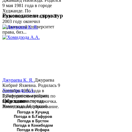
Джамшед Набизода. Родился
9 мая 1981 года в городе
Худжанде. По
Руководители структур
национальности таджик. В
2003 году окончил
Таджикский университет
права, биз...
Джураева К. Я.
Джураева
Кибриё Яхяевна. Родилась 9
Хомидзода А.А.
сентября 1966 года в
Руководитель аппарата
Б.Гафуровском районе, по
Обу хаво
председателя города
национальности таджичка.
Хомидзода Абдувахоб
Имеет высшее образование.
Абдумаджид родился 8
В 1997 ...
Погода в Хуҷанд
Погода в Б.Ғафуров
июня 1978 года в городе
Погода в Бустон
Худжанде. По
Погода в Конибодом
национальности...
Погода в Исфара