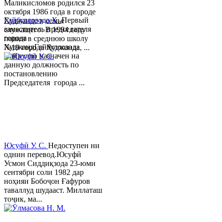
Маликисломов родился 23
октября 1986 года в городе
Гайбуллозода Х.
Первый
Худжанде в семье
заместитель председателя
служащего. В 1994 году
города
пошел в среднюю школу
ХуджандГайбуллозода
№18 города Худжанда, ...
Хайрулло назначен на
данную должность по
постановлению
Председателя города ...
Юсуфӣ У. C.
Недоступен ни
однин перевод.Юсуфӣ
Усмон Сиддиқзода 23-юми
сентябри соли 1982 дар
ноҳияи Бобоҷон Ғафуров
таваллуд шудааст. Миллаташ
тоҷик, ма...