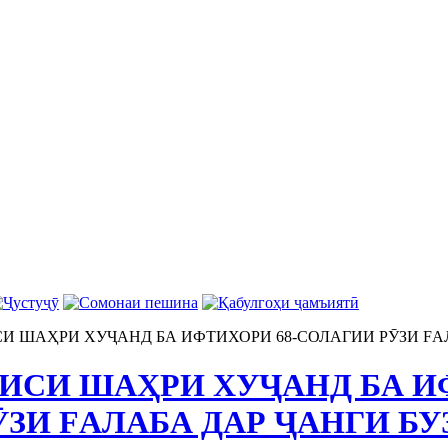
СИ ШАҲРИ ХУҶАНД БА ИФТИХОРИ 68-СОЛАГИИ РӮЗИ FА
ИСИ ШАҲРИ ХУҶАНД БА ИФ
ЗИ FАЛАБА ДАР ҶАНГИ БУ