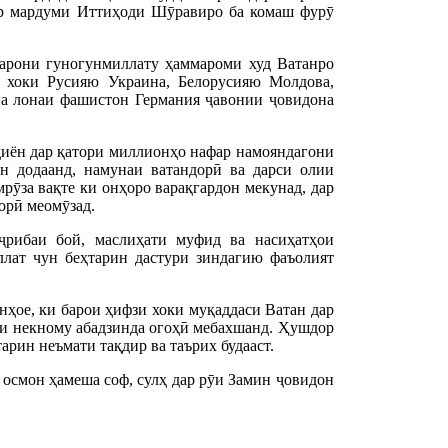
ар мардуми Иттиҳоди Шӯравиро ба комаш фурӯ
дарони гуногунмиллату ҳаммароми худ Ватанро
р хоки Русияю Украина, Белорусияю Молдова,
а лонаи фашистон Германия ҷавонии ҷовидона
ндиён дар қатори миллионҳо нафар намояндагони
 додаанд, намунаи ватандорӣ ва дарси олии
мрӯза вақте ки онҳоро варақгардон мекунад, дар
орӣ меомӯзад.
ҷрибаи бой, маслиҳати муфид ва насиҳатҳои
ллат чун беҳтарин дастури зиндагию фаъолият
нҳое, ки барои ҳифзи хоки муқаддаси Ватан дар
ҳои некному абадзинда огоҳӣ мебахшанд. Ҳушдор
рин неъмати тақдир ва таърих будааст.
 осмон ҳамеша соф, сулҳ дар рӯи Замин ҷовидон