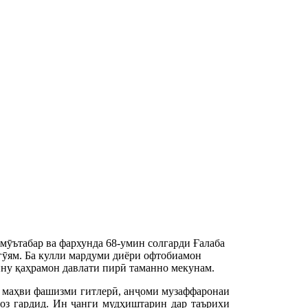
мӯътабар ва фархунда 68-умин солгарди Ғалаба
гӯям. Ба кулли мардуми диёри офтобиамон
тину қаҳрамон давлати пирӣ таманно мекунам.
и маҳви фашизми гитлерӣ, анҷоми музаффаронаи
оз гардид. Ин ҷанги мудҳиштарин дар таърихи