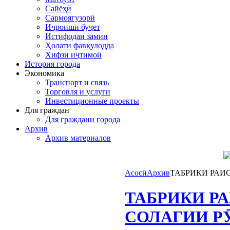
Сайёҳӣ
Сармоягузорӣ
Иҷроиши буҷет
Истифодаи замин
Ҳолати фавқулодда
Хифзи иҷтимоӣ
История города
Экономика
Транспорт и связь
Торговля и услуги
Инвестиционные проекты
Для граждан
Для граждани города
Архив
Архив материалов
Асосӣ
Архив
ТАБРИКИ РАИ
ТАБРИКИ РА
СОЛАГИИ РӮ