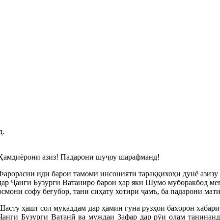
д.
Ҳамдиёрони азиз! Падарони шуҷоу шарафманд!
Фарорасии иди барои тамоми инсонияти тараққихоҳи дунё азизу 
дар Ҷанги Бузурги Ватаниро барои ҳар яки Шумо муборакбод ме
осмони софу беғубор, тани сиҳату хотири ҷамъ, ба падарони ма
Шасту ҳашт сол муқаддам дар ҳамин гуна рӯзҳои баҳорон хабар
Ҷанги Бузурги Ватанӣ ва муждаи Зафар дар рӯи олам танинанд