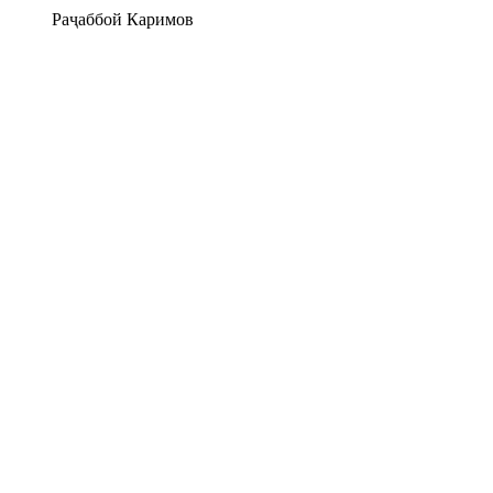
нд
Раҷаббой Каримов