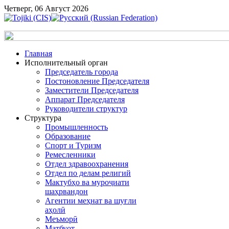
Четверг, 06 Август 2026
Главная
Исполнительный орган
Председатель города
Постоновление Председателя
Заместители Председателя
Аппарат Председателя
Руководители структур
Структура
Промышленность
Образование
Спорт и Туризм
Ремесленники
Отдел здравоохранения
Отдел по делам религий
Мактубҳо ва муроҷиати
шаҳрвандон
Агентии меҳнат ва шуғли
аҳолӣ
Меъморӣ
Матбуот