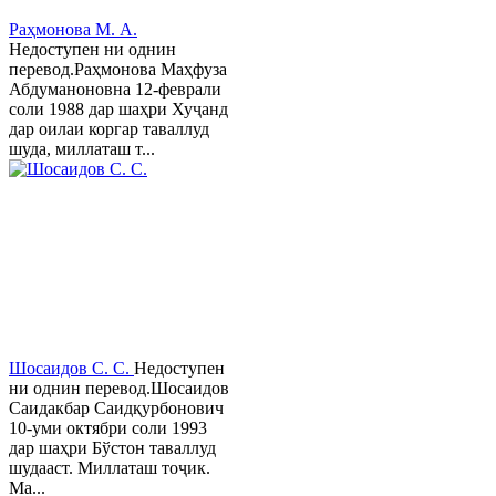
Раҳмонова М. А.
Недоступен ни однин
перевод.Раҳмонова Маҳфуза
Абдуманоновна 12-феврали
соли 1988 дар шаҳри Хуҷанд
дар оилаи коргар таваллуд
шуда, миллаташ т...
Шосаидов С. С.
Недоступен
ни однин перевод.Шосаидов
Саидакбар Саидқурбонович
10-уми октябри соли 1993
дар шаҳри Бўстон таваллуд
шудааст. Миллаташ тоҷик.
Ма...