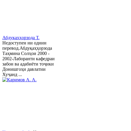
Абдуқаҳҳорзода Т.
Недоступен ни однин
перевод.Абдуқаҳҳорзода
Таҳмина Солҳои 2000 -
2002-Лаборанти кафедраи
забон ва адабиёти тоҷики
Донишгоҳи давлатии
Хуҷанд ...