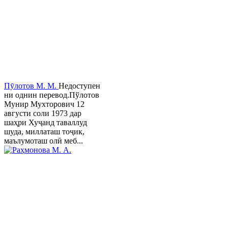
Пӯлотов М. М.
Недоступен
ни однин перевод.Пўлотов
Мунир Мухторович 12
августи соли 1973 дар
шаҳри Хуҷанд таваллуд
шуда, миллаташ тоҷик,
маълумоташ олӣ меб...