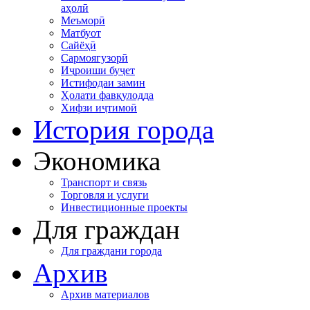
аҳолӣ
Меъморӣ
Матбуот
Сайёҳӣ
Сармоягузорӣ
Иҷроиши буҷет
Истифодаи замин
Ҳолати фавқулодда
Хифзи иҷтимоӣ
История города
Экономика
Транспорт и связь
Торговля и услуги
Инвестиционные проекты
Для граждан
Для граждани города
Архив
Архив материалов