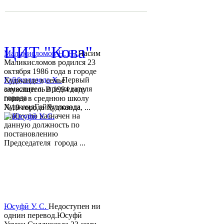
mihd.khujand@gmail.com
© 2013-2018 Разработчик и 
ЦИТ "Кова"
Маликисломов Н. Н.
Насим
Маликисломов родился 23
октября 1986 года в городе
Гайбуллозода Х.
Первый
Худжанде в семье
заместитель председателя
служащего. В 1994 году
города
пошел в среднюю школу
ХуджандГайбуллозода
№18 города Худжанда, ...
Хайрулло назначен на
данную должность по
постановлению
Председателя города ...
Юсуфӣ У. C.
Недоступен ни
однин перевод.Юсуфӣ