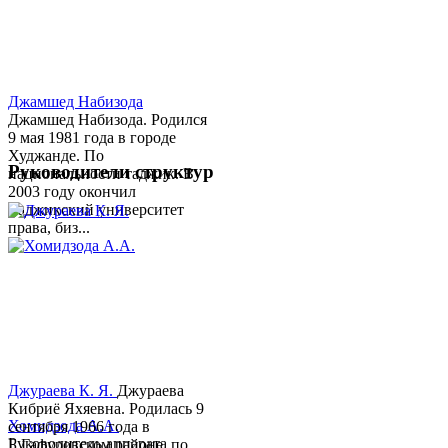
Джамшед Набизода
Джамшед Набизода. Родился
9 мая 1981 года в городе
Худжанде. По
Руководители структур
национальности таджик. В
2003 году окончил
Таджикский университет
права, биз...
Джураева К. Я.
Джураева
Кибриё Яхяевна. Родилась 9
Хомидзода А.А.
сентября 1966 года в
Руководитель аппарата
Б.Гафуровском районе, по