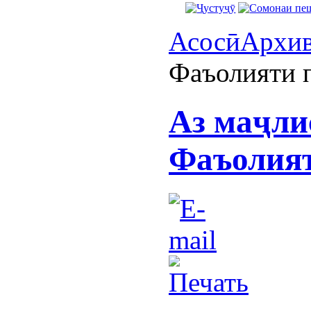
Асосӣ
Архи
Фаъолияти 
Аз маҷли
Фаъолият