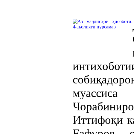
интихобот
собиқадо
муассис
Чорабиниро
Иттифоқи к
Fафуров 