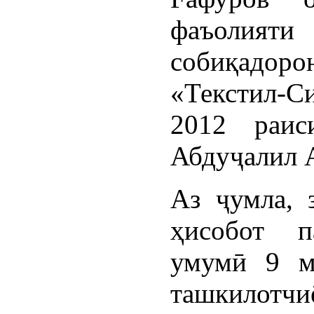
фаъолияти
собиқадоро
«Текстил-С
2012 раиси
Абдуҷалил А
Аз ҷумла, 
ҳисобот п
умумӣ 9 м
ташкилотчи