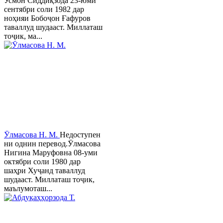
Усмон Сиддиқзода 23-юми
сентябри соли 1982 дар
ноҳияи Бобоҷон Ғафуров
таваллуд шудааст. Миллаташ
тоҷик, ма...
Ӯлмасова Н. М.
Недоступен
ни однин перевод.Ӯлмасова
Нигина Маруфовна 08-уми
октябри соли 1980 дар
шаҳри Хуҷанд таваллуд
шудааст. Миллаташ тоҷик,
маълумоташ...