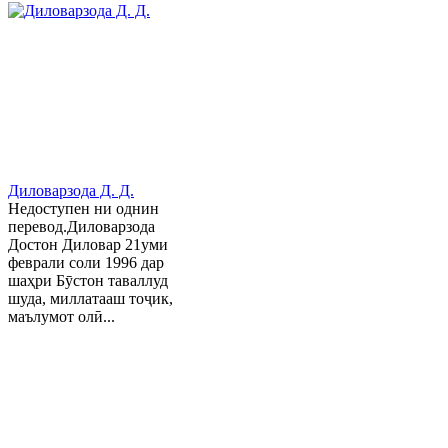
Диловарзода Д. Д.
Недоступен ни однин
перевод.Диловарзода
Достон Диловар 21уми
феврали соли 1996 дар
шаҳри Бӯстон таваллуд
шуда, миллатааш тоҷик,
маълумот олӣ...