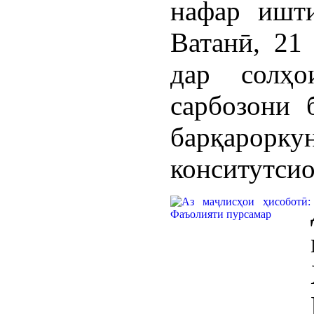
нафар ишти
Ватанӣ, 21
дар солҳо
сарбозони 
барқаро
конситутсио