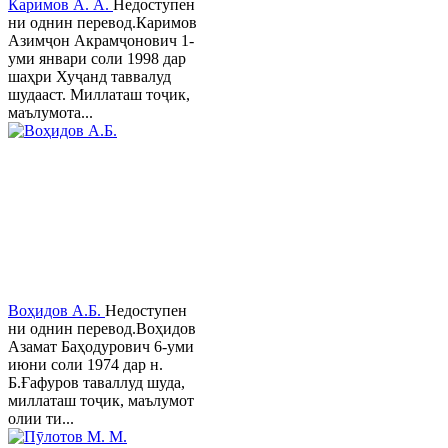
Каримов А. А.
Недоступен
ни однин перевод.Каримов
Азимҷон Акрамҷонович 1-
уми январи соли 1998 дар
шаҳри Хуҷанд таввалуд
шудааст. Миллаташ тоҷик,
маълумота...
Воҳидов А.Б.
Недоступен
ни однин перевод.Воҳидов
Азамат Баҳодурович 6-уми
июни соли 1974 дар н.
Б.Ғафуров таваллуд шуда,
миллаташ тоҷик, маълумот
олии ти...