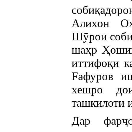
собиқадор
Алихон Ох
Шӯрои соби
шаҳр Ҳошим
иттифоқи к
Fафуров иш
хешро до
ташкилоти 
Дар фарҷ