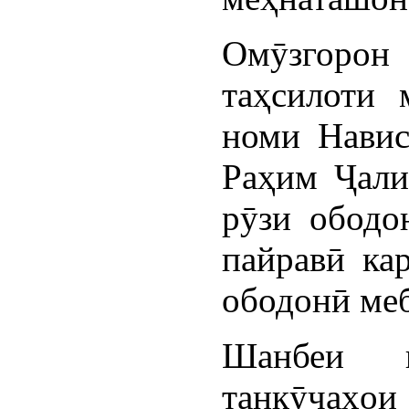
Омӯзгорон 
таҳсилоти
номи Навис
Раҳим Ҷали
рӯзи ободо
пайравӣ ка
ободонӣ ме
Шанбеи 
танкӯчаҳои