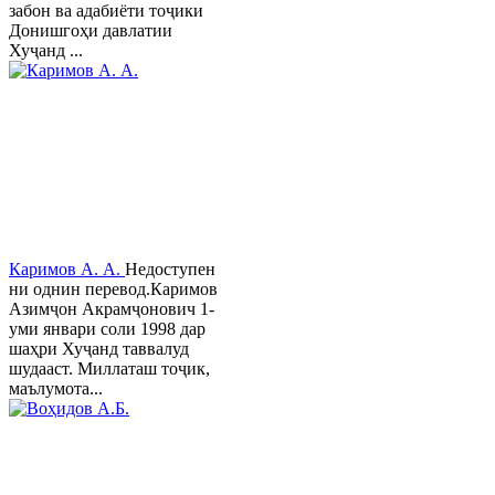
забон ва адабиёти тоҷики
Донишгоҳи давлатии
Хуҷанд ...
Каримов А. А.
Недоступен
ни однин перевод.Каримов
Азимҷон Акрамҷонович 1-
уми январи соли 1998 дар
шаҳри Хуҷанд таввалуд
шудааст. Миллаташ тоҷик,
маълумота...