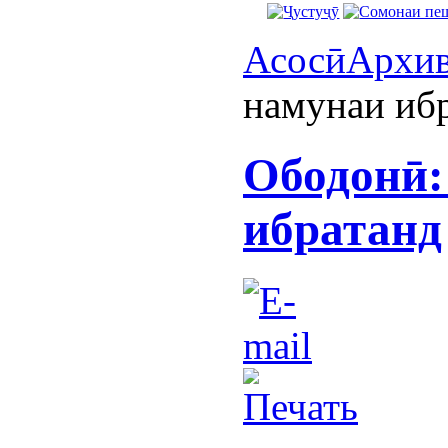
Асосӣ
Архи
намунаи иб
Ободонӣ:
ибратанд