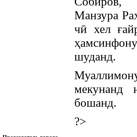
Собиров,
Манзура Ра
чӣ хел ғай
ҳамсинфон
шуданд.
Муаллим
мекунанд 
бошанд.
?>