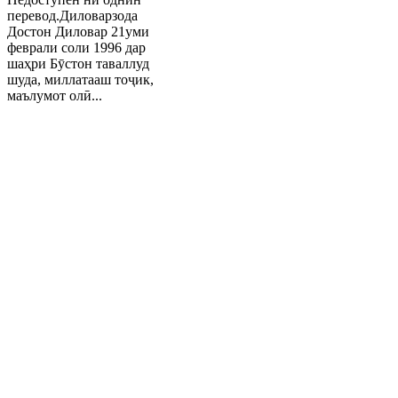
перевод.Диловарзода
Достон Диловар 21уми
феврали соли 1996 дар
шаҳри Бӯстон таваллуд
шуда, миллатааш тоҷик,
маълумот олӣ...