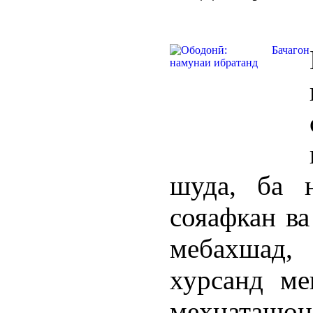
шуда, ба 
сояафкан ва
мебахшад, 
хурсанд ме
меҳнаташон 