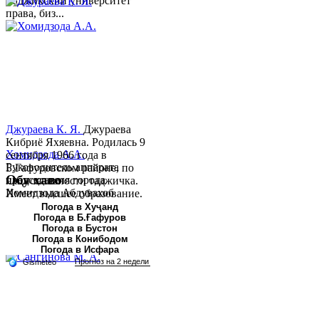
Таджикский университет
права, биз...
Джураева К. Я.
Джураева
Кибриё Яхяевна. Родилась 9
Хомидзода А.А.
сентября 1966 года в
Руководитель аппарата
Б.Гафуровском районе, по
Обу хаво
председателя города
национальности таджичка.
Хомидзода Абдувахоб
Имеет высшее образование.
Абдумаджид родился 8
В 1997 ...
Погода в Хуҷанд
Погода в Б.Ғафуров
июня 1978 года в городе
Погода в Бустон
Худжанде. По
Погода в Конибодом
национальности...
Погода в Исфара