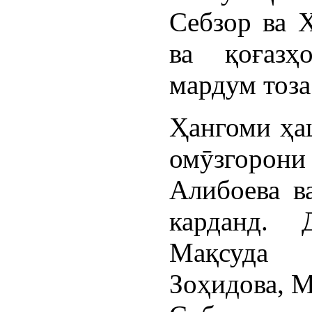
Себзор ва Х
ва қоғазҳ
мардум тоза
Ҳангоми ҳа
омӯзгоро
Алибоева в
карданд. 
Мақсуда
Зоҳидова, М