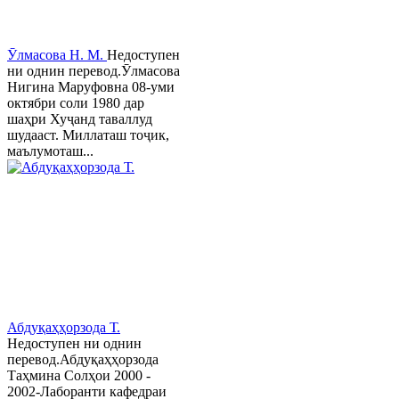
Ӯлмасова Н. М.
Недоступен
ни однин перевод.Ӯлмасова
Нигина Маруфовна 08-уми
октябри соли 1980 дар
шаҳри Хуҷанд таваллуд
шудааст. Миллаташ тоҷик,
маълумоташ...
Абдуқаҳҳорзода Т.
Недоступен ни однин
перевод.Абдуқаҳҳорзода
Таҳмина Солҳои 2000 -
2002-Лаборанти кафедраи