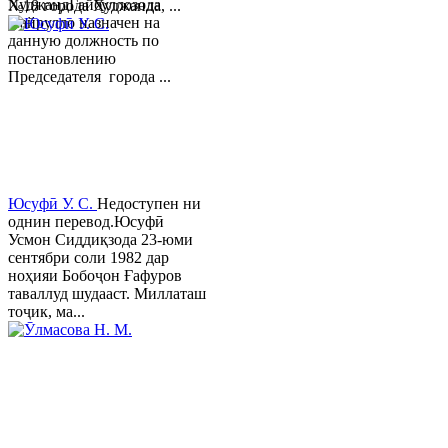
ХуджандГайбуллозода
№18 города Худжанда, ...
Хайрулло назначен на
данную должность по
постановлению
Председателя города ...
Юсуфӣ У. C.
Недоступен ни
однин перевод.Юсуфӣ
Усмон Сиддиқзода 23-юми
сентябри соли 1982 дар
ноҳияи Бобоҷон Ғафуров
таваллуд шудааст. Миллаташ
тоҷик, ма...