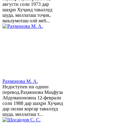
августи соли 1973 дар
шаҳри Хуҷанд таваллуд
шуда, миллаташ тоҷик,
маълумоташ олӣ меб...
Раҳмонова М. А.
Недоступен ни однин
перевод.Раҳмонова Маҳфуза
Абдуманоновна 12-феврали
соли 1988 дар шаҳри Хуҷанд
дар оилаи коргар таваллуд
шуда, миллаташ т...