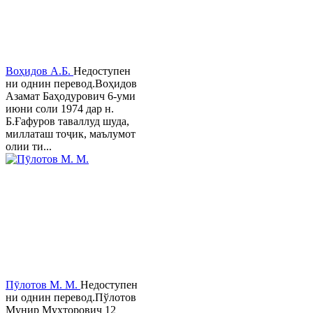
Воҳидов А.Б.
Недоступен
ни однин перевод.Воҳидов
Азамат Баҳодурович 6-уми
июни соли 1974 дар н.
Б.Ғафуров таваллуд шуда,
миллаташ тоҷик, маълумот
олии ти...
Пӯлотов М. М.
Недоступен
ни однин перевод.Пўлотов
Мунир Мухторович 12