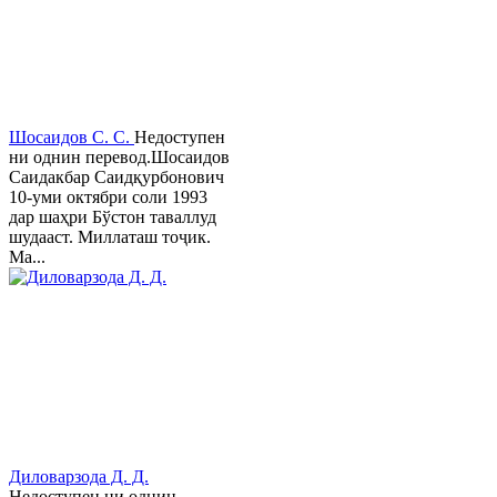
Шосаидов С. С.
Недоступен
ни однин перевод.Шосаидов
Саидакбар Саидқурбонович
10-уми октябри соли 1993
дар шаҳри Бўстон таваллуд
шудааст. Миллаташ тоҷик.
Ма...
Диловарзода Д. Д.
Недоступен ни однин