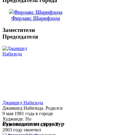
Председатель города
Фирдавс Шарифзода
Заместители
Председателя
Джамшед Набизода
Джамшед Набизода. Родился
9 мая 1981 года в городе
Худжанде. По
Руководители структур
национальности таджик. В
2003 году окончил