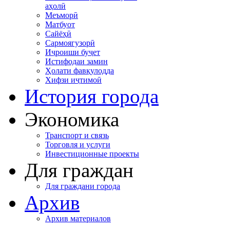
аҳолӣ
Меъморӣ
Матбуот
Сайёҳӣ
Сармоягузорӣ
Иҷроиши буҷет
Истифодаи замин
Ҳолати фавқулодда
Хифзи иҷтимоӣ
История города
Экономика
Транспорт и связь
Торговля и услуги
Инвестиционные проекты
Для граждан
Для граждани города
Архив
Архив материалов