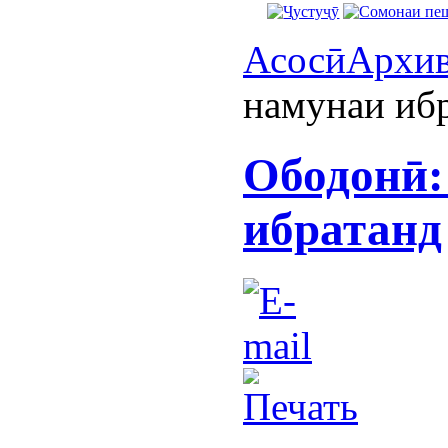
Асосӣ
Архи
намунаи иб
Ободонӣ:
ибратанд