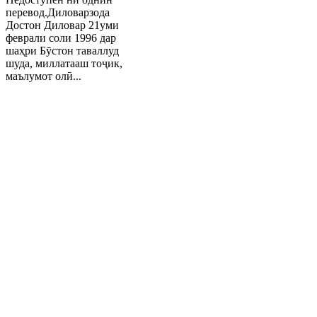
перевод.Диловарзода
Достон Диловар 21уми
феврали соли 1996 дар
шаҳри Бӯстон таваллуд
шуда, миллатааш тоҷик,
маълумот олӣ...