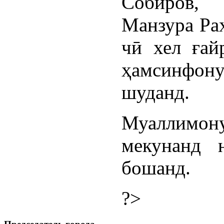
Собиров,
Манзура Ра
чӣ хел ғай
ҳамсинфон
шуданд.
Муаллим
мекунанд 
бошанд.
?>