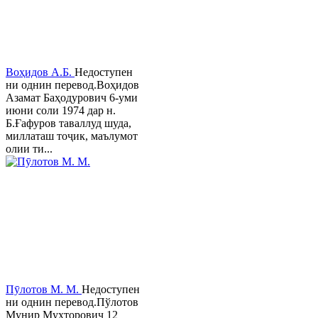
Воҳидов А.Б.
Недоступен
ни однин перевод.Воҳидов
Азамат Баҳодурович 6-уми
июни соли 1974 дар н.
Б.Ғафуров таваллуд шуда,
миллаташ тоҷик, маълумот
олии ти...
Пӯлотов М. М.
Недоступен
ни однин перевод.Пўлотов
Мунир Мухторович 12