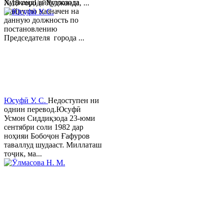
ХуджандГайбуллозода
№18 города Худжанда, ...
Хайрулло назначен на
данную должность по
постановлению
Председателя города ...
Юсуфӣ У. C.
Недоступен ни
однин перевод.Юсуфӣ
Усмон Сиддиқзода 23-юми
сентябри соли 1982 дар
ноҳияи Бобоҷон Ғафуров
таваллуд шудааст. Миллаташ
тоҷик, ма...