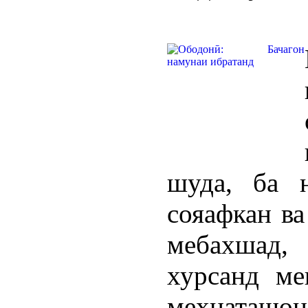
шуда, ба 
сояафкан ва
мебахшад, 
хурсанд ме
меҳнаташон 