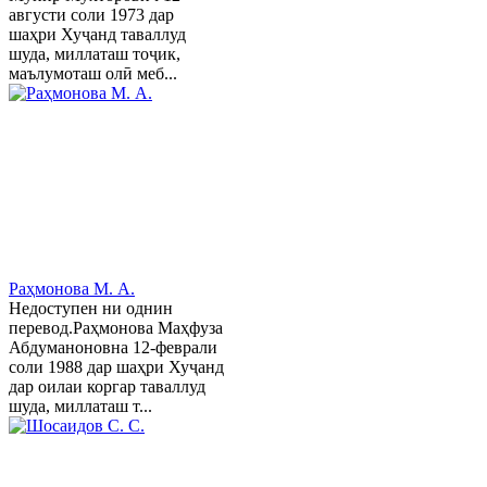
августи соли 1973 дар
шаҳри Хуҷанд таваллуд
шуда, миллаташ тоҷик,
маълумоташ олӣ меб...
Раҳмонова М. А.
Недоступен ни однин
перевод.Раҳмонова Маҳфуза
Абдуманоновна 12-феврали
соли 1988 дар шаҳри Хуҷанд
дар оилаи коргар таваллуд
шуда, миллаташ т...