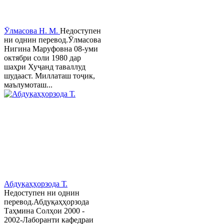
Ӯлмасова Н. М.
Недоступен
ни однин перевод.Ӯлмасова
Нигина Маруфовна 08-уми
октябри соли 1980 дар
шаҳри Хуҷанд таваллуд
шудааст. Миллаташ тоҷик,
маълумоташ...
Абдуқаҳҳорзода Т.
Недоступен ни однин
перевод.Абдуқаҳҳорзода
Таҳмина Солҳои 2000 -
2002-Лаборанти кафедраи