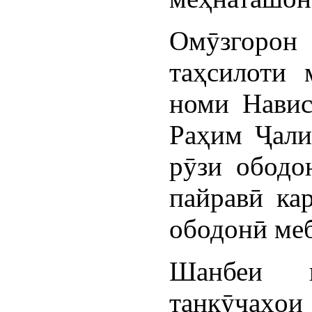
Омӯзгорон 
таҳсилоти
номи Навис
Раҳим Ҷали
рӯзи ободо
пайравӣ ка
ободонӣ ме
Шанбеи 
танкӯчаҳои