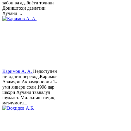
забон ва адабиёти тоҷики
Донишгоҳи давлатии
Хуҷанд ...
Каримов А. А.
Недоступен
ни однин перевод.Каримов
Азимҷон Акрамҷонович 1-
уми январи соли 1998 дар
шаҳри Хуҷанд таввалуд
шудааст. Миллаташ тоҷик,
маълумота...