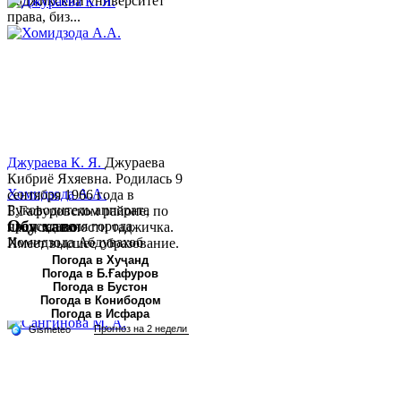
Таджикский университет
права, биз...
Джураева К. Я.
Джураева
Кибриё Яхяевна. Родилась 9
Хомидзода А.А.
сентября 1966 года в
Руководитель аппарата
Б.Гафуровском районе, по
Обу хаво
председателя города
национальности таджичка.
Хомидзода Абдувахоб
Имеет высшее образование.
Абдумаджид родился 8
В 1997 ...
Погода в Хуҷанд
Погода в Б.Ғафуров
июня 1978 года в городе
Погода в Бустон
Худжанде. По
Погода в Конибодом
национальности...
Погода в Исфара