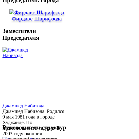
Председатель города
Фирдавс Шарифзода
Заместители
Председателя
Джамшед Набизода
Джамшед Набизода. Родился
9 мая 1981 года в городе
Худжанде. По
Руководители структур
национальности таджик. В
2003 году окончил