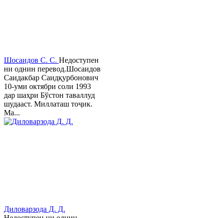
Шосаидов С. С.
Недоступен
ни однин перевод.Шосаидов
Саидакбар Саидқурбонович
10-уми октябри соли 1993
дар шаҳри Бўстон таваллуд
шудааст. Миллаташ тоҷик.
Ма...
Диловарзода Д. Д.
Недоступен ни однин