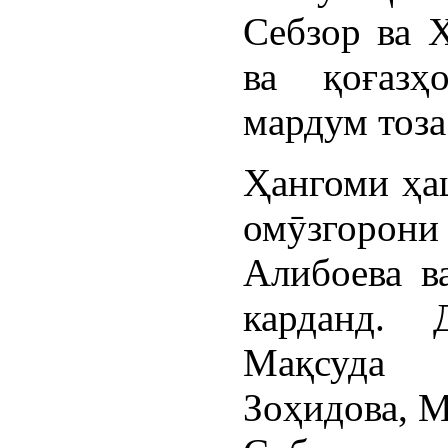
Себзор ва Х
ва қоғазҳ
мардум тоза
Ҳангоми ҳа
омӯзгоро
Алибоева в
карданд. 
Мақсуда
Зоҳидова, М