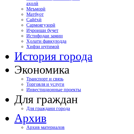
аҳолӣ
Меъморӣ
Матбуот
Сайёҳӣ
Сармоягузорӣ
Иҷроиши буҷет
Истифодаи замин
Ҳолати фавқулодда
Хифзи иҷтимоӣ
История города
Экономика
Транспорт и связь
Торговля и услуги
Инвестиционные проекты
Для граждан
Для граждани города
Архив
Архив материалов