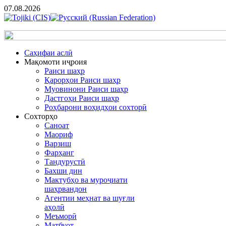
07.08.2026
Cаҳифаи аслӣ
Мақомоти иҷроия
Раиси шаҳр
Қарорҳои Раиси шаҳр
Муовинони Раиси шаҳр
Дастгоҳи Раиси шаҳр
Роҳбарони воҳидҳои сохторӣ
Сохторҳо
Саноат
Маориф
Варзиш
Фарҳанг
Тандурустӣ
Бахши дин
Мактубҳо ва муроҷиати
шаҳрвандон
Агентии меҳнат ва шуғли
аҳолӣ
Меъморӣ
Матбуот