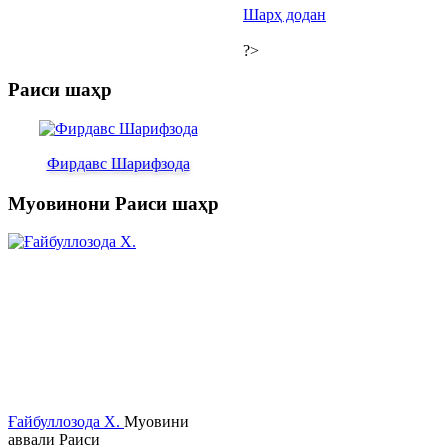
Шарҳ додан
?>
Раиси шаҳр
Фирдавс Шарифзода
Муовинони Раиси шаҳр
Ғайбуллозода Х.
Муовини
аввали Раиси