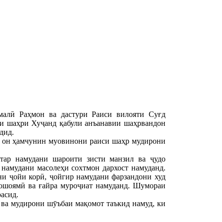
алӣ Раҳмон ва дастури Раиси вилояти Суғд
и шаҳри Хуҷанд қабули анъанавии шаҳрвандон
дид.
ар он ҳамчунин муовинони раиси шаҳр мудирони
тар намудани шароити зисти манзил ва ҷудо
 намудани масолеҳи сохтмон дархост намуданд.
ни ҷойи корӣ, ҷойгир намудани фарзандони худ
ношоямӣ ва ғайра муроҷиат намуданд. Шумораи
асид.
ва мудирони шӯъбаи мақомот таъкид намуд, ки