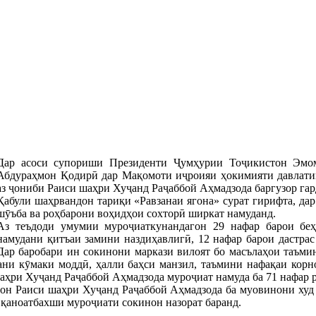
Дар асоси супориши Президенти Ҷумҳурии Тоҷикистон Эмом
Абдураҳмон Қодирӣ дар Мақомоти иҷроияи ҳокимияти давлати
аз ҷониби Раиси шаҳри Хуҷанд Раҷаббой Аҳмадзода баргузор гар
Қабули шаҳрвандон тариқи «Равзанаи ягона» сурат гирифта, д
шӯъба ва роҳбарони воҳидҳои сохторӣ ширкат намуданд.
Аз теъдоди умумии муроҷиаткунандагон 29 нафар барои беҳ
намудани қитъаи замини наздиҳавлигӣ, 12 нафар барои дастрас
Дар баробари ин сокинони маркази вилоят бо масълаҳои таъми
дани кӯмаки моддӣ, ҳалли баҳси манзил, таъмини нафақаи кор
ҳри Хуҷанд Раҷаббой Аҳмадзода муроҷиат намуда ба 71 нафар р
он Раиси шаҳри Хуҷанд Раҷаббой Аҳмадзода ба муовинони худ 
 қаноатбахши муроҷиати сокинон назорат баранд.