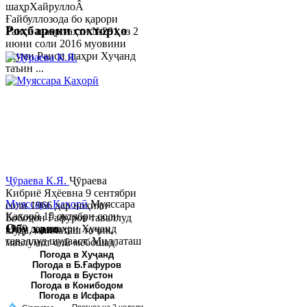
шаҳрХайруллоÂ
Ғайбуллозода бо қарори
Роҳбарони сохторҳо
Раиси шаҳр таҳти №281 аз 2
июни соли 2016 муовини
якуми Раиси шаҳри Хуҷанд
таъин ...
Ҷӯраева К.Я.
Ҷӯраева
Кибриё Яҳёевна 9 сентябри
Муяссара Қаҳорӣ
Муяссара
соли 1966 дар ноҳияи
Қаҳорӣ 15 октябри соли
Бобоҷон Ғафуров таваллуд
Обу хаво
1979 дар шаҳри Хуҷанд
шуда, миллаташ тоҷик,
таваллуд шудааст. Миллаташ
маълумот олӣ мебошад.
тоҷик. Маълумот олӣ. Соли
Соли 1997 Донишг...
Погода в Хуҷанд
Погода в Б.Ғафуров
2002 Донишгоҳи давлатии
Погода в Бустон
Хуҷанд ба...
Погода в Конибодом
Погода в Исфара