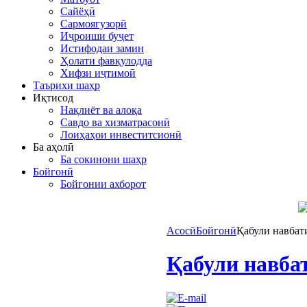
Сайёҳӣ
Сармоягузорӣ
Иҷроиши буҷет
Истифодаи замин
Ҳолати фавқулодда
Хифзи иҷтимоӣ
Таърихи шаҳр
Иқтисод
Нақлиёт ва алоқа
Савдо ва хизматрасонӣ
Лоиҳаҳои инвеститсионӣ
Ба аҳолӣ
Ба сокинони шаҳр
Бойгонӣ
Бойгонии ахборот
Асосӣ
Бойгонӣ
Қабули навбат
Қабули навба