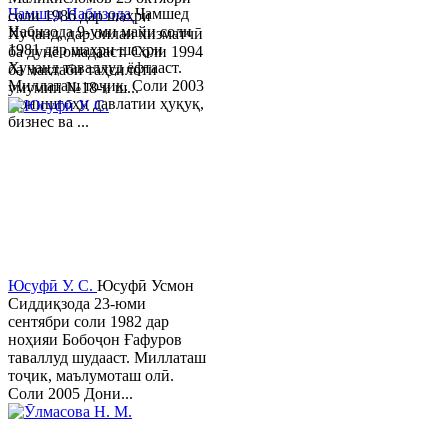
Ҷамшед Набизода
Ҷамшед
соли 1986 дар шаҳри
Набизода 9-уми майи соли
Хуҷанд, дар оилаи хизматчӣ
1981 дар шаҳри шаҳри
ба дунё омадааст. Соли 1994
Хуҷанд таваллуд ёфтааст.
ба мактаби таҳсилоти
Миллаташ тоҷик. Соли 2003
умумии №18-и ш...
Донишгоҳи давлатии ҳуқуқ,
бизнес ва ...
Юсуфӣ У. C.
Юсуфӣ Усмон
Сиддиқзода 23-юми
сентябри соли 1982 дар
ноҳияи Бобоҷон Ғафуров
таваллуд шудааст. Миллаташ
тоҷик, маълумоташ олӣ.
Соли 2005 Дони...