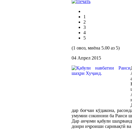
1
2
3
4
5
(1 овоз, миёна 5.00 аз 5)
04 Апрел 2015
дар боғчаи кӯдакона, расон
умумии сокинони ба Раиси ша
Дар анҷоми қабули шаҳрванд
доири иҷроиши саривақтӣ ва