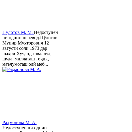
Пӯлотов М. М.
Недоступен
ни однин перевод.Пўлотов
Мунир Мухторович 12
августи соли 1973 дар
шаҳри Хуҷанд таваллуд
шуда, миллаташ тоҷик,
маълумоташ олӣ меб...
Раҳмонова М. А.
Недоступен ни однин