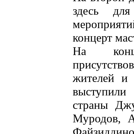
здесь для
мероприят
концерт мас
На конц
присутствов
жителей и 
выступил
страны Джу
Муродов, 
Файзиддин