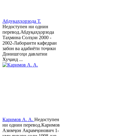
Абдуқаҳҳорзода Т.
Недоступен ни однин
перевод.Абдуқаҳҳорзода
Таҳмина Солҳои 2000 -
2002-Лаборанти кафедраи
забон ва адабиёти тоҷики
Донишгоҳи давлатии
Хуҷанд ...
Каримов А. А.
Недоступен
ни однин перевод.Каримов
Азимҷон Акрамҷонович 1-
уми январи соли 1998 дар