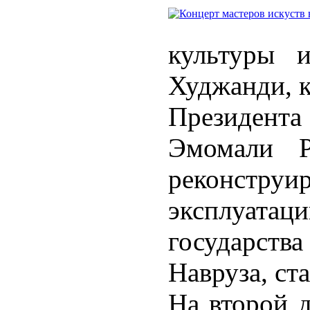
культуры 
Худжанди, к
Президента
Эмомали Р
реконстр
эксплуата
государст
Навруза, ст
На второй д