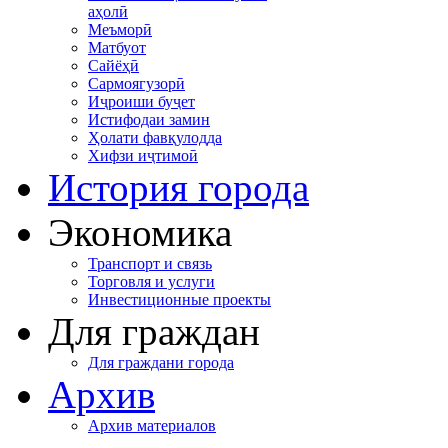
аҳолӣ
Меъморӣ
Матбуот
Сайёҳӣ
Сармоягузорӣ
Иҷроиши буҷет
Истифодаи замин
Ҳолати фавқулодда
Хифзи иҷтимоӣ
История города
Экономика
Транспорт и связь
Торговля и услуги
Инвестиционные проекты
Для граждан
Для граждани города
Архив
Архив материалов