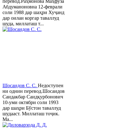
перевод.Раҳмонова Маҳфуза
Абдуманоновна 12-феврали
соли 1988 дар шаҳри Хуҷанд
дар оилаи коргар таваллуд
шуда, миллаташ т...
Шосаидов С. С.
Недоступен
ни однин перевод.Шосаидов
Саидакбар Саидқурбонович
10-уми октябри соли 1993
дар шаҳри Бўстон таваллуд
шудааст. Миллаташ тоҷик.
Ма...