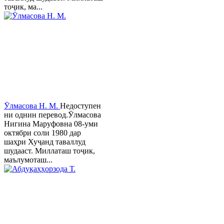
тоҷик, ма...
Ӯлмасова Н. М.
Недоступен
ни однин перевод.Ӯлмасова
Нигина Маруфовна 08-уми
октябри соли 1980 дар
шаҳри Хуҷанд таваллуд
шудааст. Миллаташ тоҷик,
маълумоташ...