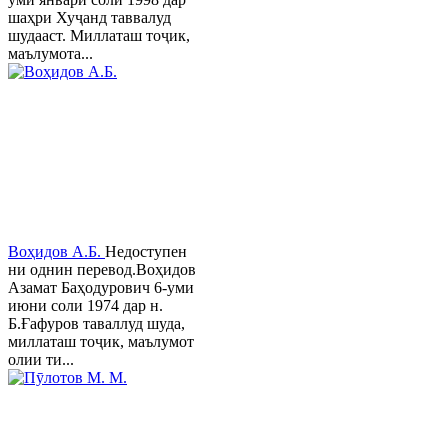
шаҳри Хуҷанд таввалуд
шудааст. Миллаташ тоҷик,
маълумота...
Воҳидов А.Б.
Недоступен
ни однин перевод.Воҳидов
Азамат Баҳодурович 6-уми
июни соли 1974 дар н.
Б.Ғафуров таваллуд шуда,
миллаташ тоҷик, маълумот
олии ти...