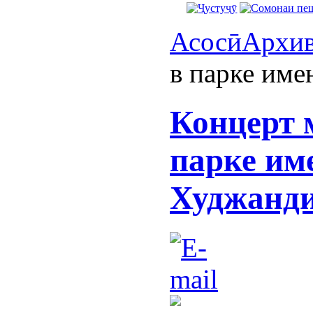
Асосӣ
Архи
в парке им
Концерт 
парке им
Худжанд