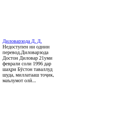
Диловарзода Д. Д.
Недоступен ни однин
перевод.Диловарзода
Достон Диловар 21уми
феврали соли 1996 дар
шаҳри Бӯстон таваллуд
шуда, миллатааш тоҷик,
маълумот олӣ...