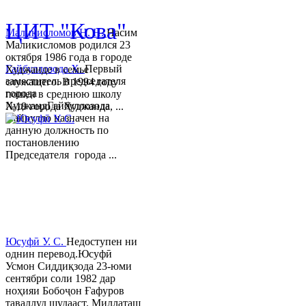
© 2013-2018 Разработчик и 
ЦИТ "Кова"
Маликисломов Н. Н.
Насим
Маликисломов родился 23
октября 1986 года в городе
Гайбуллозода Х.
Первый
Худжанде в семье
заместитель председателя
служащего. В 1994 году
города
пошел в среднюю школу
ХуджандГайбуллозода
№18 города Худжанда, ...
Хайрулло назначен на
данную должность по
постановлению
Председателя города ...
Юсуфӣ У. C.
Недоступен ни
однин перевод.Юсуфӣ
Усмон Сиддиқзода 23-юми
сентябри соли 1982 дар
ноҳияи Бобоҷон Ғафуров
таваллуд шудааст. Миллаташ