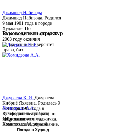
Джамшед Набизода
Джамшед Набизода. Родился
9 мая 1981 года в городе
Худжанде. По
Руководители структур
национальности таджик. В
2003 году окончил
Таджикский университет
права, биз...
Джураева К. Я.
Джураева
Кибриё Яхяевна. Родилась 9
Хомидзода А.А.
сентября 1966 года в
Руководитель аппарата
Б.Гафуровском районе, по
Обу хаво
председателя города
национальности таджичка.
Хомидзода Абдувахоб
Имеет высшее образование.
Абдумаджид родился 8
В 1997 ...
Погода в Хуҷанд