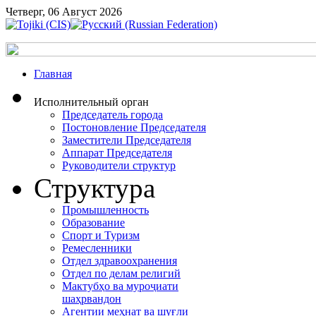
Четверг, 06 Август 2026
Главная
Исполнительный орган
Председатель города
Постоновление Председателя
Заместители Председателя
Аппарат Председателя
Руководители структур
Структура
Промышленность
Образование
Спорт и Туризм
Ремесленники
Отдел здравоохранения
Отдел по делам религий
Мактубҳо ва муроҷиати
шаҳрвандон
Агентии меҳнат ва шуғли